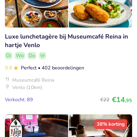
Luxe lunchetagère bij Museumcafé Reina in
hartje Venlo
Di
Wo
Do
Vr
9.8
Perfect
• 402 beoordelingen
Museumcafé Reina
Venlo (10km)
€14
Verkocht: 89
€22
,95
38% korting