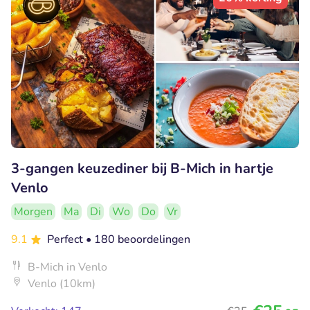
3-gangen keuzediner bij B-Mich in hartje
Venlo
Morgen
Ma
Di
Wo
Do
Vr
9.1
Perfect
• 180 beoordelingen
B-Mich in Venlo
Venlo (10km)