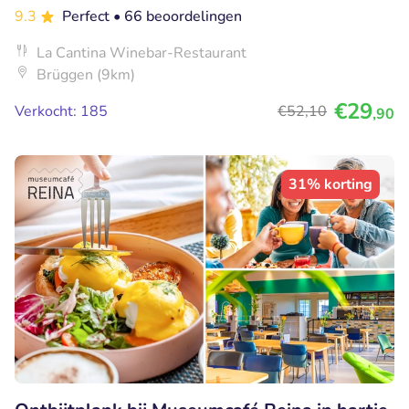
9.3
Perfect
• 66 beoordelingen
La Cantina Winebar-Restaurant
Brüggen (9km)
€29
Verkocht: 185
€52
,10
,90
31% korting