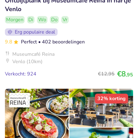
Ontbijtplank bij Museumcafé Reina in hartje
Venlo
Morgen
Di
Wo
Do
Vr
Erg populaire deal
9.8
Perfect
• 402 beoordelingen
Museumcafé Reina
Venlo (10km)
€8
Verkocht: 924
€12
,95
,95
32% korting