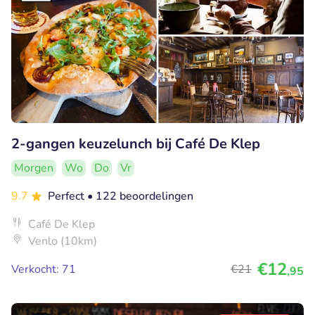
2-gangen keuzelunch bij Café De Klep
Morgen
Wo
Do
Vr
9.7
Perfect
• 122 beoordelingen
Café De Klep
Venlo (10km)
€12
Verkocht: 71
€21
,95