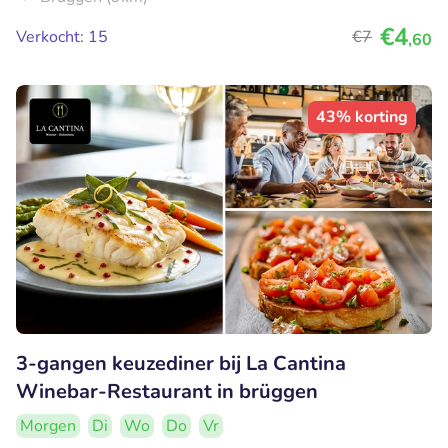
€4
Verkocht: 15
€7
,60
43% korting
3-gangen keuzediner bij La Cantina
Winebar-Restaurant in brüggen
Morgen
Di
Wo
Do
Vr