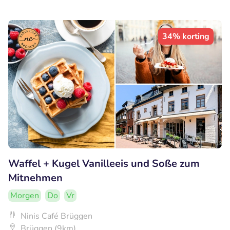
34% korting
Waffel + Kugel Vanilleeis und Soße zum
Mitnehmen
Morgen
Do
Vr
Ninis Café Brüggen
Brüggen (9km)