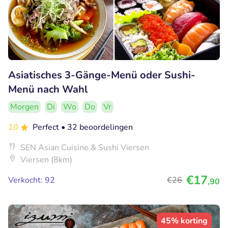
Asiatisches 3-Gänge-Menü oder Sushi-
Menü nach Wahl
Morgen
Di
Wo
Do
Vr
10
Perfect
• 32 beoordelingen
SEN Asian Cuisine & Sushi Viersen
Viersen (8km)
€17
Verkocht: 92
€26
,90
45% korting