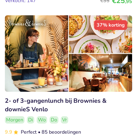
€25
Verkocht: 147
€35
,95
37% korting
2- of 3-gangenlunch bij Brownies &
downieS Venlo
Morgen
Di
Wo
Do
Vr
9.9
Perfect
• 85 beoordelingen