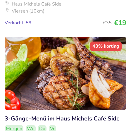
Haus Michels Café Side
Viersen (10km)
€19
Verkocht: 89
€35
43% korting
3-Gänge-Menü im Haus Michels Café Side
Morgen
Wo
Do
Vr