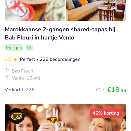
Marokkaanse 2-gangen shared-tapas bij
Bab Flouri in hartje Venlo
Morgen
Vr
9.5
Perfect
• 228 beoordelingen
Bab Flouri
Venlo (10km)
€18
Verkocht: 226
€27
,95
46% korting