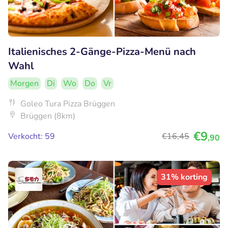
Italienisches 2-Gänge-Pizza-Menü nach
Wahl
Morgen
Di
Wo
Do
Vr
Goleo Tura Pizza Brüggen
Brüggen (8km)
€9
Verkocht: 59
€16
,45
,90
31% korting