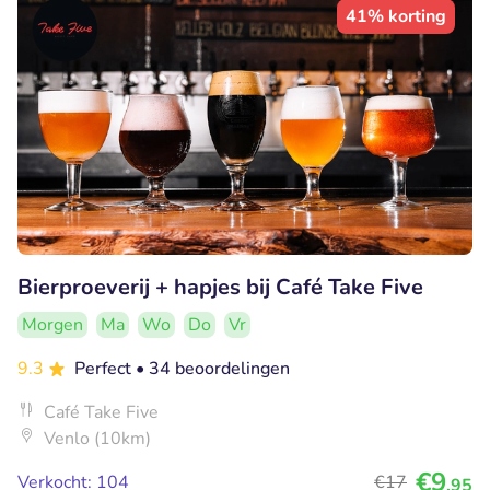
41% korting
Bierproeverij + hapjes bij Café Take Five
Morgen
Ma
Wo
Do
Vr
9.3
Perfect
• 34 beoordelingen
Café Take Five
Venlo (10km)
€9
Verkocht: 104
€17
,95