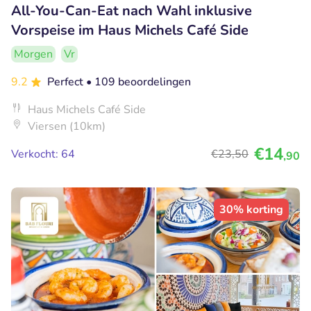
All-You-Can-Eat nach Wahl inklusive
Vorspeise im Haus Michels Café Side
Morgen
Vr
9.2
Perfect
• 109 beoordelingen
Haus Michels Café Side
Viersen (10km)
€14
Verkocht: 64
€23
,50
,90
30% korting