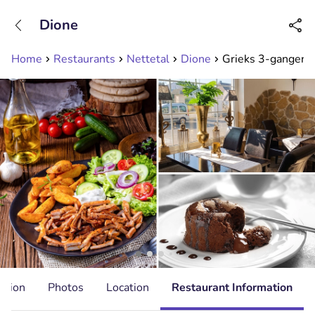
+31208089263
Dione
Available until 23:00
Home
Restaurants
Nettetal
Dione
Grieks 3-gangen k
ation
Photos
Location
Restaurant Information