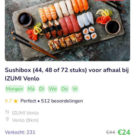
Sushibox (44, 48 of 72 stuks) voor afhaal bij
IZUMI Venlo
Morgen
Ma
Di
Wo
Do
Vr
9.7
Perfect
• 512 beoordelingen
IZUMI Venlo
Venlo (9km)
€24
Verkocht: 231
€44