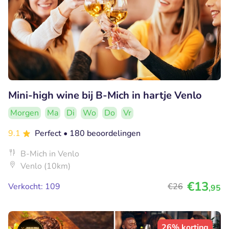
Mini-high wine bij B-Mich in hartje Venlo
Morgen
Ma
Di
Wo
Do
Vr
9.1
Perfect
• 180 beoordelingen
B-Mich in Venlo
Venlo (10km)
€13
Verkocht: 109
€26
,95
26% korting