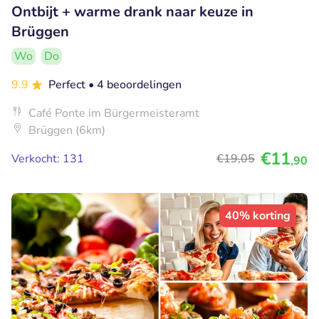
Ontbijt + warme drank naar keuze in
Brüggen
Wo
Do
9.9
Perfect
• 4 beoordelingen
Café Ponte im Bürgermeisteramt
Brüggen (6km)
€11
Verkocht: 131
€19
,05
,90
40% korting