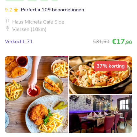
9.2
Perfect
• 109 beoordelingen
Haus Michels Café Side
Viersen (10km)
€17
Verkocht: 71
€31
,50
,90
37% korting