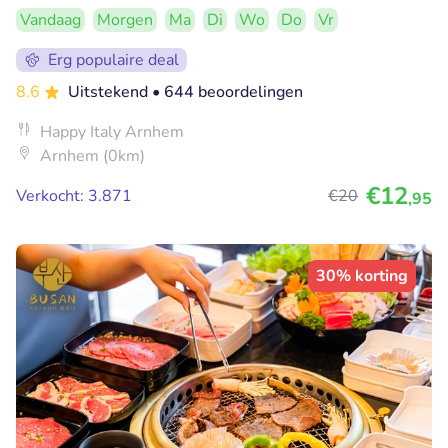
Vandaag
Morgen
Ma
Di
Wo
Do
Vr
Erg populaire deal
8.6
Uitstekend
• 644 beoordelingen
Happy Italy Arnhem
Arnhem (0km)
€12
Verkocht: 3.871
€20
,95
30% korting