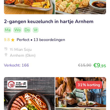
2-gangen keuzelunch in hartje Arnhem
Ma
Wo
Do
Vr
9.8
Perfect
• 13 beoordelingen
Yi Mian Soju
Arnhem (0km)
€9
Verkocht: 166
€15
,90
,95
31% korting