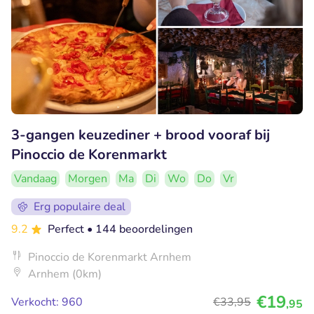
3-gangen keuzediner + brood vooraf bij
Pinoccio de Korenmarkt
Vandaag
Morgen
Ma
Di
Wo
Do
Vr
Erg populaire deal
9.2
Perfect
• 144 beoordelingen
Pinoccio de Korenmarkt Arnhem
Arnhem (0km)
€19
Verkocht: 960
€33
,95
,95