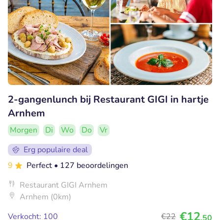
2-gangenlunch bij Restaurant GIGI in hartje
Arnhem
Morgen
Di
Wo
Do
Vr
Erg populaire deal
9
Perfect
• 127 beoordelingen
Restaurant GIGI Arnhem
Arnhem (0km)
€12
Verkocht: 100
€22
,50