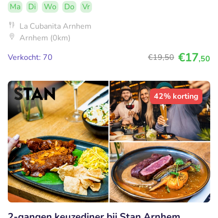
Ma
Di
Wo
Do
Vr
La Cubanita Arnhem
Arnhem (0km)
€17
Verkocht: 70
€19
,50
,50
42% korting
2-gangen keuzediner bij Stan Arnhem