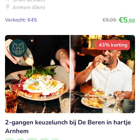
SPAR Arnhem
Arnhem (0km)
€5
Verkocht: 645
€9
,05
,50
43% korting
2-gangen keuzelunch bij De Beren in hartje
Arnhem