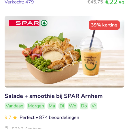
€22
Verkocht: 479
€45
,75
,50
39% korting
Salade + smoothie bij SPAR Arnhem
Vandaag
Morgen
Ma
Di
Wo
Do
Vr
9.7
Perfect
• 874 beoordelingen