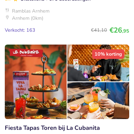
Ramblas Arnhem
Arnhem (0km)
€26
Verkocht: 163
€41
,10
,95
10% korting
Fiesta Tapas Toren bij La Cubanita