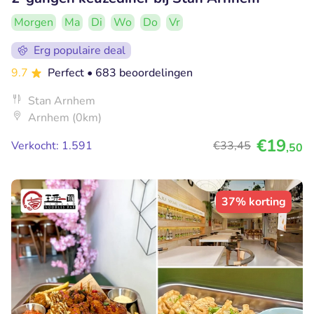
Morgen
Ma
Di
Wo
Do
Vr
Erg populaire deal
9.7
Perfect
• 683 beoordelingen
Stan Arnhem
Arnhem (0km)
€19
Verkocht: 1.591
€33
,45
,50
37% korting