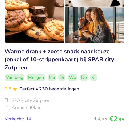
Warme drank + zoete snack naar keuze
(enkel of 10-strippenkaart) bij SPAR city
Zutphen
Vandaag
Morgen
Ma
Di
Wo
Do
Vr
9.8
Perfect
• 230 beoordelingen
SPAR city Zutphen
Arnhem (0km)
€2
Verkocht: 94
€4
,55
,95