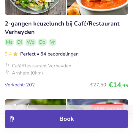
2-gangen keuzelunch bij Café/Restaurant
Verheyden
Ma
Di
Wo
Do
Vr
9.4
Perfect
• 64 beoordelingen
Café/Restaurant Verheyden
Arnhem (0km)
€14
Verkocht: 202
€27
,50
,95
35% korting
Book
Discover
Hotels
Restaurants
Bookings
Menu