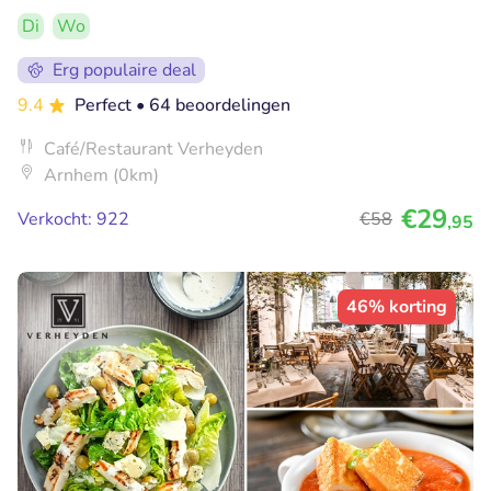
Di
Wo
Erg populaire deal
9.4
Perfect
• 64 beoordelingen
Café/Restaurant Verheyden
Arnhem (0km)
€29
Verkocht: 922
€58
,95
46% korting