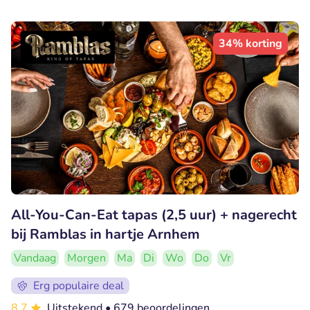
34% korting
All-You-Can-Eat tapas (2,5 uur) + nagerecht
bij Ramblas in hartje Arnhem
Vandaag
Morgen
Ma
Di
Wo
Do
Vr
Erg populaire deal
8.7
Uitstekend
• 679 beoordelingen