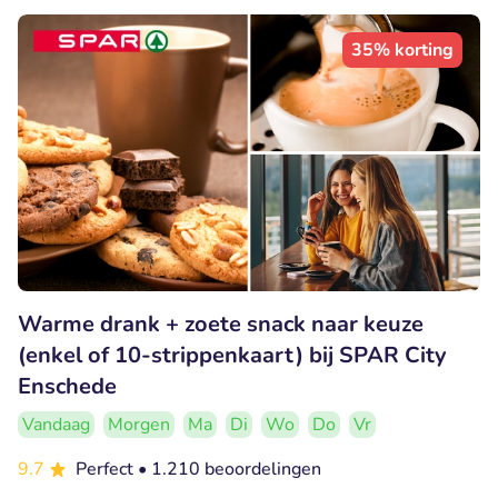
35% korting
Warme drank + zoete snack naar keuze
(enkel of 10-strippenkaart) bij SPAR City
Enschede
Vandaag
Morgen
Ma
Di
Wo
Do
Vr
9.7
Perfect
• 1.210 beoordelingen