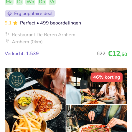
Ma
Di
Wo
Do
Vr
Erg populaire deal
9.1
Perfect
• 499 beoordelingen
Restaurant De Beren Arnhem
Arnhem (0km)
€12
Verkocht: 1.539
€22
,50
46% korting