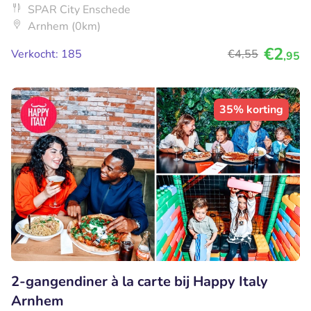
SPAR City Enschede
Arnhem (0km)
€2
Verkocht: 185
€4
,55
,95
35% korting
2-gangendiner à la carte bij Happy Italy
Arnhem