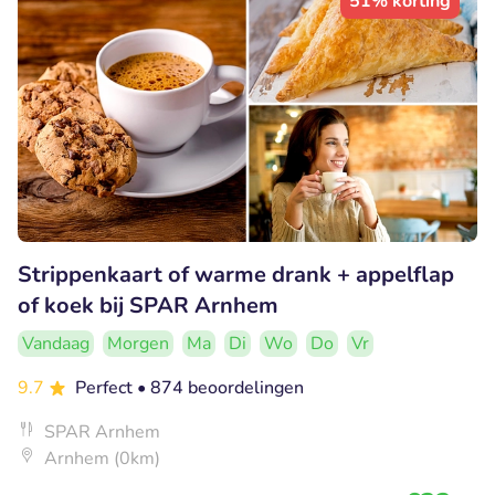
51% korting
Strippenkaart of warme drank + appelflap
of koek bij SPAR Arnhem
Vandaag
Morgen
Ma
Di
Wo
Do
Vr
9.7
Perfect
• 874 beoordelingen
SPAR Arnhem
Arnhem (0km)