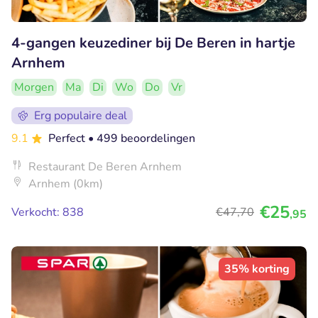
4-gangen keuzediner bij De Beren in hartje
Arnhem
Morgen
Ma
Di
Wo
Do
Vr
Erg populaire deal
9.1
Perfect
• 499 beoordelingen
Restaurant De Beren Arnhem
Arnhem (0km)
€25
Verkocht: 838
€47
,70
,95
35% korting