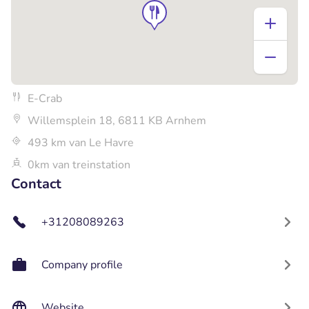
E-Crab
Willemsplein 18, 6811 KB Arnhem
493 km van Le Havre
0km van treinstation
Contact
+31208089263
Company profile
Website