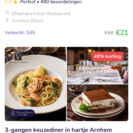
9.6
Perfect
• 480 beoordelingen
Dhamaka Indian Restaurant
Arnhem (0km)
€21
Verkocht: 345
€32
48% korting
3-gangen keuzediner in hartje Arnhem