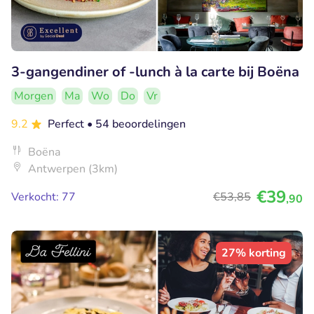
3-gangendiner of -lunch à la carte bij Boëna
Morgen
Ma
Wo
Do
Vr
9.2
Perfect
• 54 beoordelingen
Boëna
Antwerpen (3km)
€39
Verkocht: 77
€53
,85
,90
27% korting