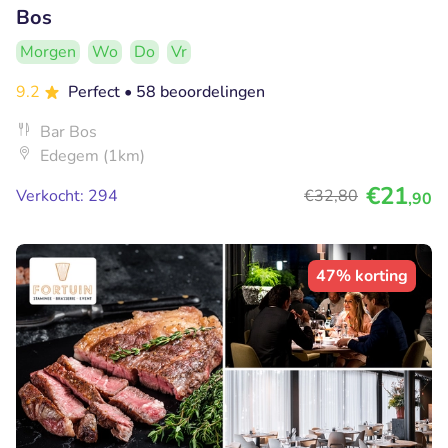
Bos
Morgen
Wo
Do
Vr
9.2
Perfect
• 58 beoordelingen
Bar Bos
Edegem (1km)
€21
Verkocht: 294
€32
,80
,90
47% korting