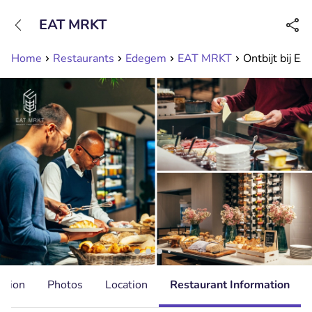
+31208089263
EAT MRKT
Available until 23:00
Home
Restaurants
Edegem
EAT MRKT
Ontbijt bij E
ation
Photos
Location
Restaurant Information