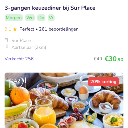
3-gangen keuzediner bij Sur Place
Morgen
Wo
Do
Vr
9.1
Perfect
• 261 beoordelingen
Sur Place
Aartselaar (2km)
€30
Verkocht: 256
€49
,90
20% korting