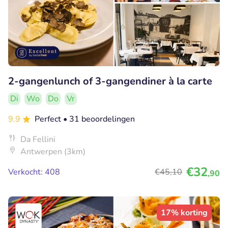
2-gangenlunch of 3-gangendiner à la carte
Di
Wo
Do
Vr
9.9
Perfect
• 31 beoordelingen
Da Fellini
Antwerpen (3km)
€32
Verkocht: 408
€45
,10
,90
17% korting