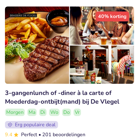
40% korting
3-gangenlunch of -diner à la carte of
Moederdag-ontbijt(mand) bij De Vlegel
Morgen
Ma
Di
Wo
Do
Vr
Erg populaire deal
9.4
Perfect
• 201 beoordelingen