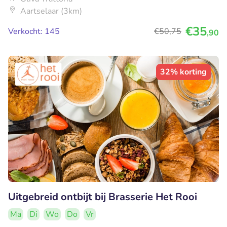
Aartselaar (3km)
€35
Verkocht: 145
€50
,75
,90
32% korting
Uitgebreid ontbijt bij Brasserie Het Rooi
Ma
Di
Wo
Do
Vr