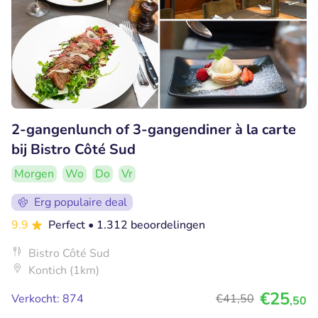
2-gangenlunch of 3-gangendiner à la carte
bij Bistro Côté Sud
Morgen
Wo
Do
Vr
Erg populaire deal
9.9
Perfect
• 1.312 beoordelingen
Bistro Côté Sud
Kontich (1km)
€25
Verkocht: 874
€41
,50
,50