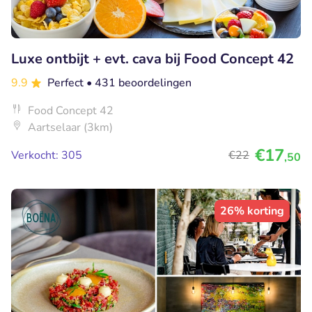
Luxe ontbijt + evt. cava bij Food Concept 42
9.9
Perfect
• 431 beoordelingen
Food Concept 42
Aartselaar (3km)
€17
Verkocht: 305
€22
,50
26% korting