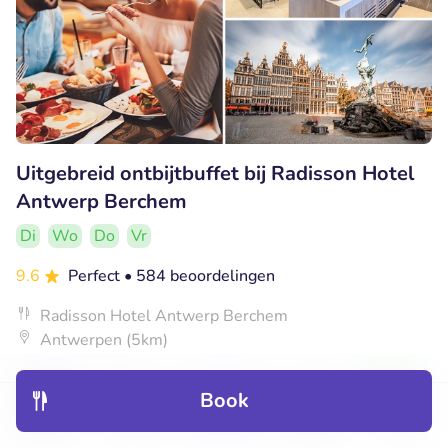
Uitgebreid ontbijtbuffet bij Radisson Hotel
Antwerp Berchem
Di
Wo
Do
Vr
9.6
Perfect
• 584 beoordelingen
Radisson Hotel Antwerp Berchem
Antwerpen (5km)
€15
Verkocht: 1.752
€22
,50
Book
Discover
Hotels
Restaurants
Bookings
Menu