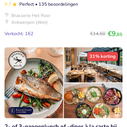
9.7
Perfect
• 135 beoordelingen
Brasserie Het Rooi
Antwerpen (4km)
€9
Verkocht: 162
€14
,50
,85
31% korting
2- of 3-gangenlunch of -diner à la carte bij