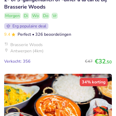
Brasserie Woods
Morgen
Di
Wo
Do
Vr
Erg populaire deal
9.4
Perfect
• 326 beoordelingen
Brasserie Woods
Antwerpen (4km)
€32
Verkocht: 356
€47
,50
34% korting