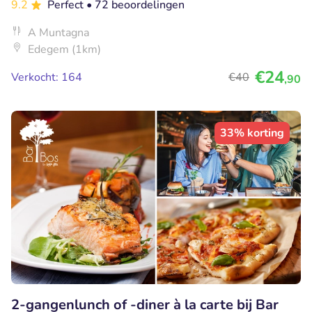
9.2
Perfect
• 72 beoordelingen
A Muntagna
Edegem (1km)
€24
Verkocht: 164
€40
,90
33% korting
2-gangenlunch of -diner à la carte bij Bar