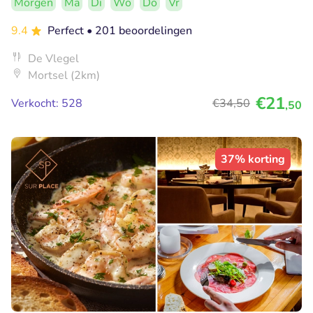
Morgen
Ma
Di
Wo
Do
Vr
9.4
Perfect
• 201 beoordelingen
De Vlegel
Mortsel (2km)
€21
Verkocht: 528
€34
,50
,50
37% korting