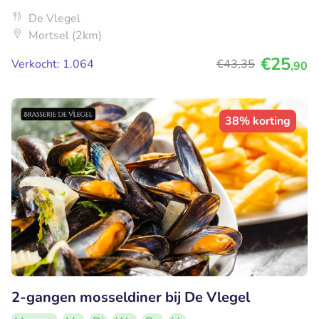
De Vlegel
Mortsel (2km)
€25
Verkocht: 1.064
€43
,35
,90
38% korting
2-gangen mosseldiner bij De Vlegel