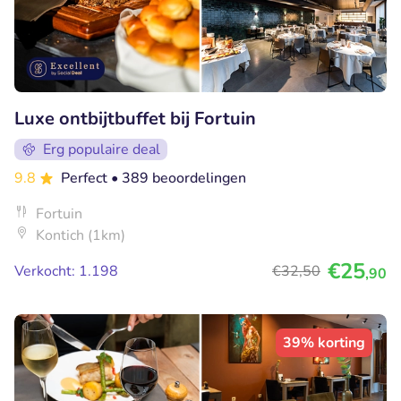
Luxe ontbijtbuffet bij Fortuin
Erg populaire deal
9.8
Perfect
• 389 beoordelingen
Fortuin
Kontich (1km)
€25
Verkocht: 1.198
€32
,50
,90
39% korting