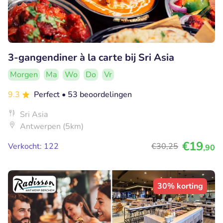
3-gangendiner à la carte bij Sri Asia
Morgen
Ma
Wo
Do
Vr
9.3
Perfect
• 53 beoordelingen
Sri Asia
Antwerpen (5km)
€19
Verkocht: 122
€30
,25
,90
30% korting