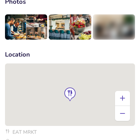
Photos
+8
Location
EAT MRKT