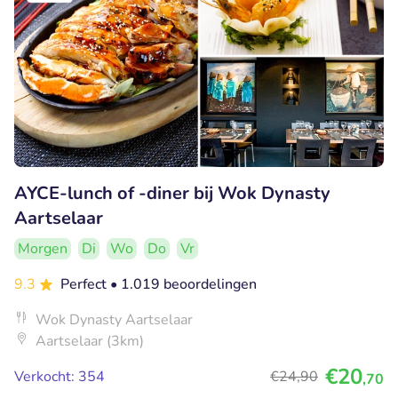
AYCE-lunch of -diner bij Wok Dynasty
Aartselaar
Morgen
Di
Wo
Do
Vr
9.3
Perfect
• 1.019 beoordelingen
Wok Dynasty Aartselaar
Aartselaar (3km)
€20
Verkocht: 354
€24
,90
,70