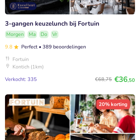
3-gangen keuzelunch bij Fortuin
Morgen
Ma
Do
Vr
9.8
Perfect
• 389 beoordelingen
Fortuin
Kontich (1km)
€36
Verkocht: 335
€68
,75
,50
20% korting