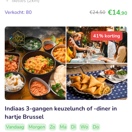
Ixelles (2km)
€14
Verkocht: 80
€24
,50
,90
41% korting
Indiaas 3-gangen keuzelunch of -diner in
hartje Brussel
Vandaag
Morgen
Zo
Ma
Di
Wo
Do