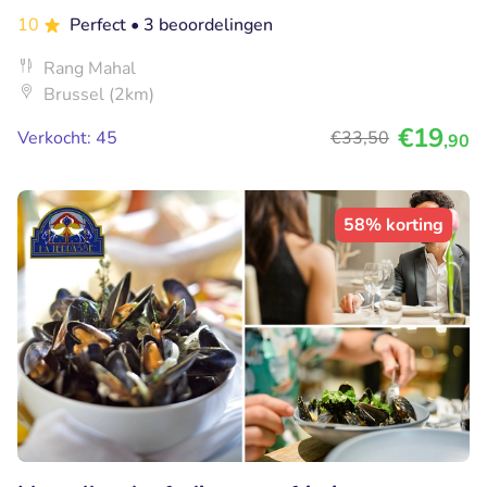
10
Perfect
• 3 beoordelingen
Rang Mahal
Brussel (2km)
€19
Verkocht: 45
€33
,50
,90
58% korting