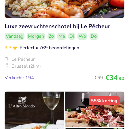
Luxe zeevruchtenschotel bij Le Pêcheur
Vandaag
Morgen
Zo
Ma
Di
Wo
Do
9.3
Perfect
• 769 beoordelingen
Le Pêcheur
Brussel (2km)
€34
Verkocht: 194
€69
,90
55% korting