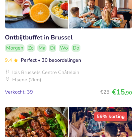
Ontbijtbuffet in Brussel
Morgen
Zo
Ma
Di
Wo
Do
9.4
Perfect
• 30 beoordelingen
Ibis Brussels Centre Châtelain
Elsene (2km)
€15
Verkocht: 39
€25
,90
59% korting