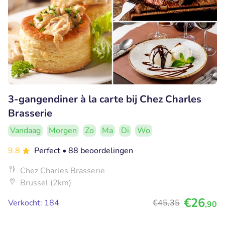
3-gangendiner à la carte bij Chez Charles
Brasserie
Vandaag
Morgen
Zo
Ma
Di
Wo
9.8
Perfect
• 88 beoordelingen
Chez Charles Brasserie
Brussel (2km)
€26
Verkocht: 184
€45
,35
,90