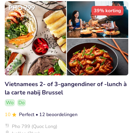
39% korting
Vietnamees 2- of 3-gangendiner of -lunch à
la carte nabij Brussel
Wo
Do
10
Perfect
• 12 beoordelingen
Pho 799 (Quoc Long)