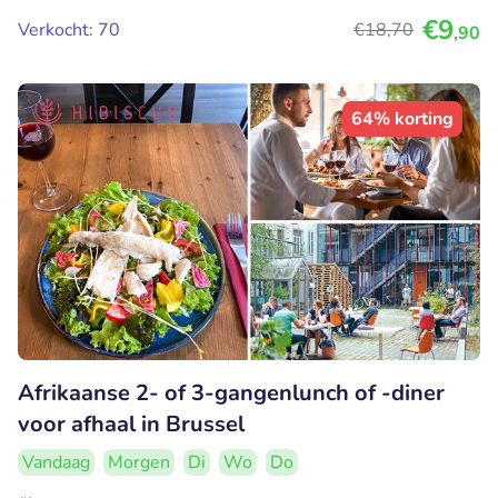
€9
Verkocht: 70
€18
,70
,90
64% korting
Afrikaanse 2- of 3-gangenlunch of -diner
voor afhaal in Brussel
Vandaag
Morgen
Di
Wo
Do