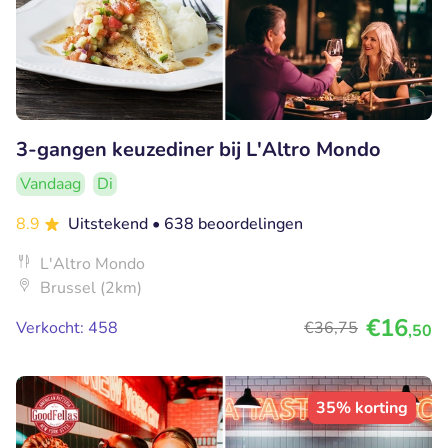
3-gangen keuzediner bij L'Altro Mondo
Vandaag
Di
8.9
Uitstekend
• 638 beoordelingen
L'Altro Mondo
Brussel (2km)
€16
Verkocht: 458
€36
,75
,50
35% korting