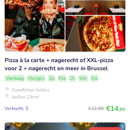
Pizza à la carte + nagerecht of XXL-pizza
voor 2 + nagerecht en meer in Brussel
Vandaag
Morgen
Zo
Ma
Di
Wo
Do
Goodfellas Ixelles
Ixelles (2km)
€14
Verkocht: 5
€22
,95
,90