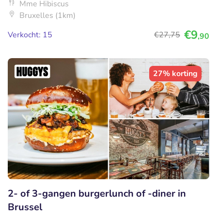
Mme Hibiscus
Bruxelles (1km)
€9
Verkocht: 15
€27
,75
,90
27% korting
2- of 3-gangen burgerlunch of -diner in
Brussel