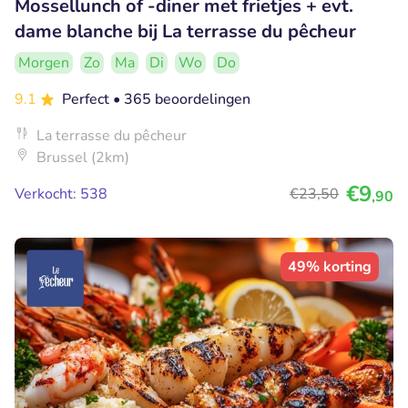
Mossellunch of -diner met frietjes + evt.
dame blanche bij La terrasse du pêcheur
Morgen
Zo
Ma
Di
Wo
Do
9.1
Perfect
• 365 beoordelingen
La terrasse du pêcheur
Brussel (2km)
€9
Verkocht: 538
€23
,50
,90
49% korting