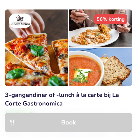
56% korting
3-gangendiner of -lunch à la carte bij La
Corte Gastronomica
Vandaag
Di
Book
8.9
Uitstekend
• 195 beoordelingen
Discover
Hotels
Restaurants
Bookings
Menu