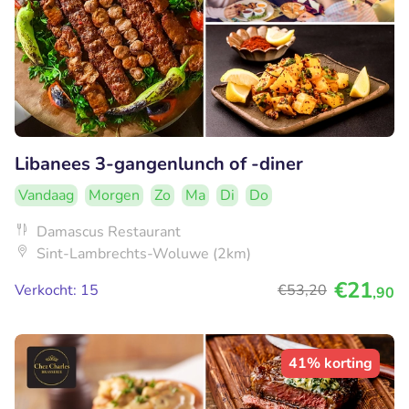
Libanees 3-gangenlunch of -diner
Vandaag
Morgen
Zo
Ma
Di
Do
Damascus Restaurant
Sint-Lambrechts-Woluwe (2km)
€21
Verkocht: 15
€53
,20
,90
41% korting