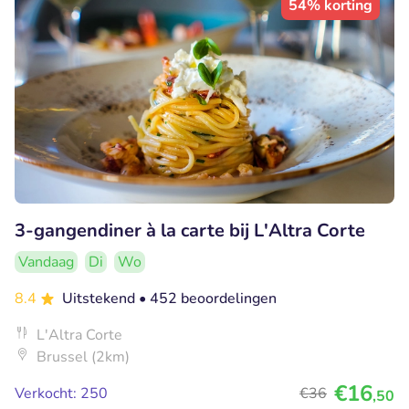
54% korting
3-gangendiner à la carte bij L'Altra Corte
Vandaag
Di
Wo
8.4
Uitstekend
• 452 beoordelingen
L'Altra Corte
Brussel (2km)
€16
Verkocht: 250
€36
,50