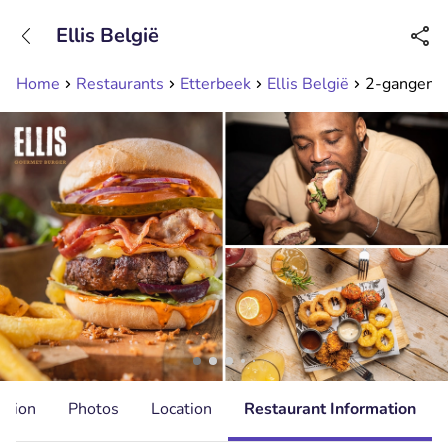
+31208089263
Ellis België
Available until 23:00
Home
Restaurants
Etterbeek
Ellis België
2-gangen ke
ation
Photos
Location
Restaurant Information