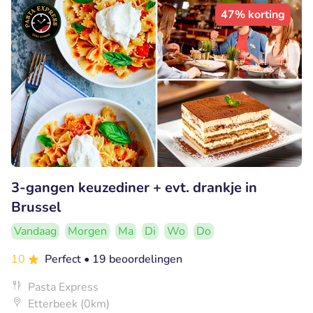
47% korting
3-gangen keuzediner + evt. drankje in
Brussel
Vandaag
Morgen
Ma
Di
Wo
Do
10
Perfect
• 19 beoordelingen
Pasta Express
Etterbeek (0km)