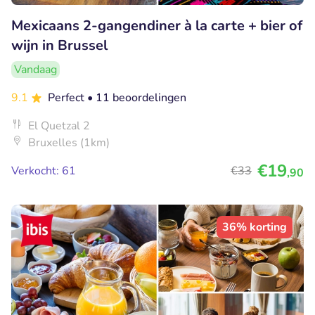
Mexicaans 2-gangendiner à la carte + bier of
wijn in Brussel
Vandaag
9.1
Perfect
• 11 beoordelingen
El Quetzal 2
Bruxelles (1km)
€19
Verkocht: 61
€33
,90
36% korting