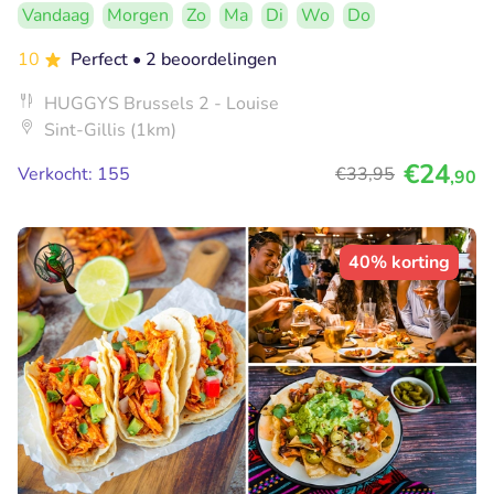
Vandaag
Morgen
Zo
Ma
Di
Wo
Do
10
Perfect
• 2 beoordelingen
HUGGYS Brussels 2 - Louise
Sint-Gillis (1km)
€24
Verkocht: 155
€33
,95
,90
40% korting