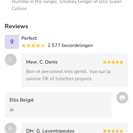
Rumble in the Jungle, Smokey Ginger of Ellis Super
Collins
Reviews
Perfect
9
2.577 beoordelingen
C.
Mevr. C. Denis
Bon et personnel très gentil. Vue sur la
cuisine OK et toilettes propres
Ellis België
🙏
G.
Dhr. G. Leventopoulos