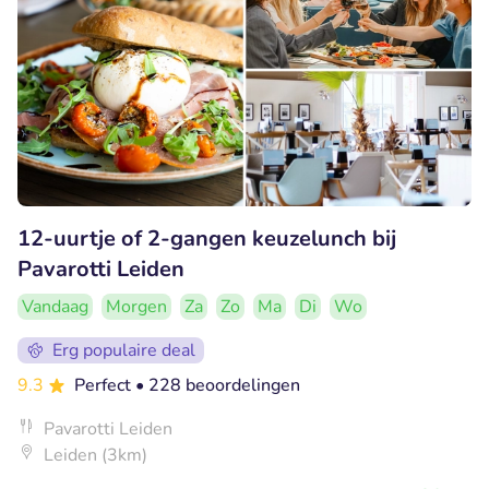
12-uurtje of 2-gangen keuzelunch bij
Pavarotti Leiden
Vandaag
Morgen
Za
Zo
Ma
Di
Wo
Erg populaire deal
9.3
Perfect
• 228 beoordelingen
Pavarotti Leiden
Leiden (3km)