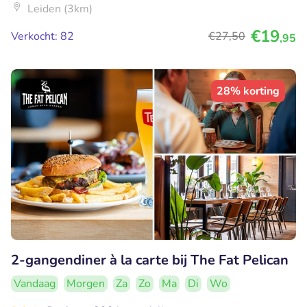
Leiden (3km)
€19
Verkocht: 82
€27
,50
,95
28% korting
2-gangendiner à la carte bij The Fat Pelican
Vandaag
Morgen
Za
Zo
Ma
Di
Wo