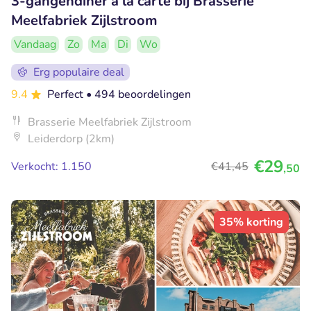
3-gangendiner à la carte bij Brasserie
Meelfabriek Zijlstroom
Vandaag
Zo
Ma
Di
Wo
Erg populaire deal
9.4
Perfect
• 494 beoordelingen
Brasserie Meelfabriek Zijlstroom
Leiderdorp (2km)
€29
Verkocht: 1.150
€41
,45
,50
35% korting