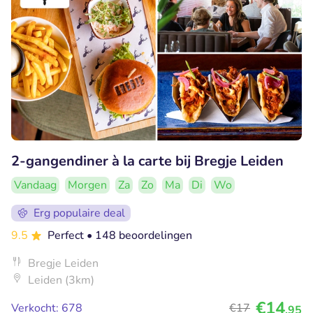
2-gangendiner à la carte bij Bregje Leiden
Vandaag
Morgen
Za
Zo
Ma
Di
Wo
Erg populaire deal
9.5
Perfect
• 148 beoordelingen
Bregje Leiden
Leiden (3km)
€14
Verkocht: 678
€17
,95