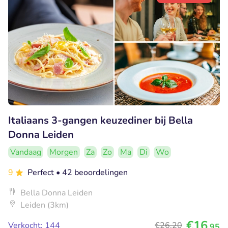
Italiaans 3-gangen keuzediner bij Bella
Donna Leiden
Vandaag
Morgen
Za
Zo
Ma
Di
Wo
9
Perfect
• 42 beoordelingen
Bella Donna Leiden
Leiden (3km)
€16
Verkocht: 144
€26
,20
,95