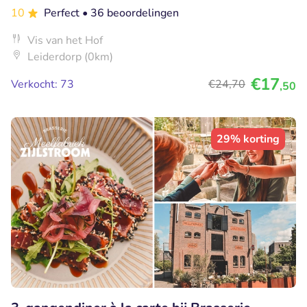
10
Perfect
• 36 beoordelingen
Vis van het Hof
Leiderdorp (0km)
€17
Verkocht: 73
€24
,70
,50
29% korting