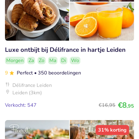
Luxe ontbijt bij Délifrance in hartje Leiden
Morgen
Za
Zo
Ma
Di
Wo
9
Perfect
• 350 beoordelingen
Délifrance Leiden
Leiden (3km)
€8
Verkocht: 547
€16
,95
,95
31% korting