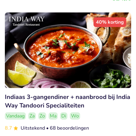
40% korting
Indiaas 3-gangendiner + naanbrood bij India
Way Tandoori Specialiteiten
Vandaag
Za
Zo
Ma
Di
Wo
8.7
Uitstekend
• 68 beoordelingen