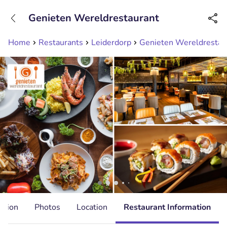
+31208089263
Genieten Wereldrestaurant
Available until 23:00
Home
Restaurants
Leiderdorp
Genieten Wereldrestau
ation
Photos
Location
Restaurant Information