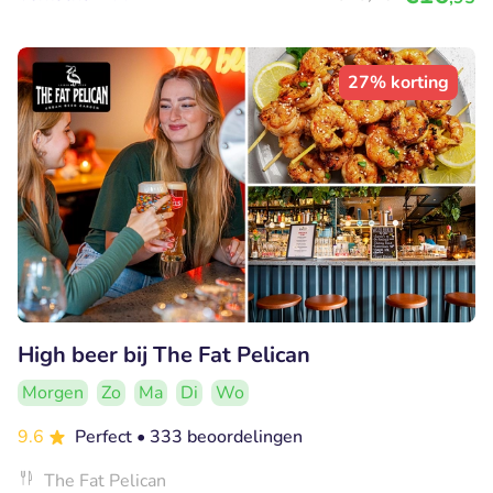
27% korting
High beer bij The Fat Pelican
Morgen
Zo
Ma
Di
Wo
9.6
Perfect
• 333 beoordelingen
The Fat Pelican