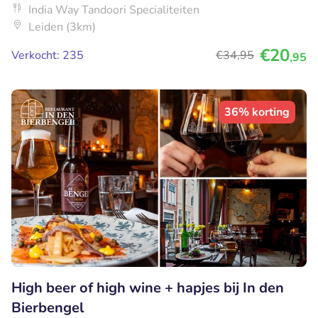
India Way Tandoori Specialiteiten
Leiden (3km)
€20
Verkocht: 235
€34
,95
,95
36% korting
High beer of high wine + hapjes bij In den
Bierbengel