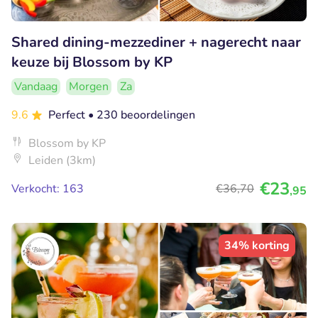
Shared dining-mezzediner + nagerecht naar
keuze bij Blossom by KP
Vandaag
Morgen
Za
9.6
Perfect
• 230 beoordelingen
Blossom by KP
Leiden (3km)
€23
Verkocht: 163
€36
,70
,95
34% korting