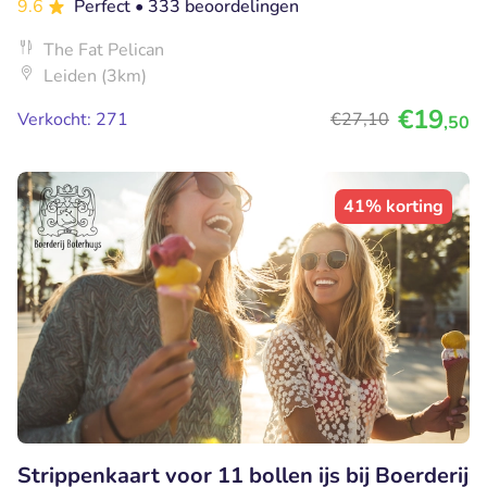
9.6
Perfect
• 333 beoordelingen
The Fat Pelican
Leiden (3km)
€19
Verkocht: 271
€27
,10
,50
41% korting
Strippenkaart voor 11 bollen ijs bij Boerderij