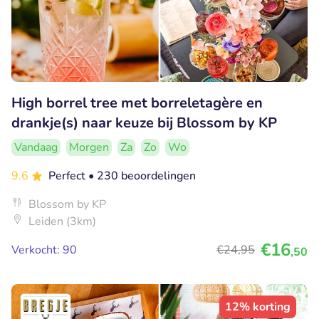
High borrel tree met borreletagère en
drankje(s) naar keuze bij Blossom by KP
Vandaag
Morgen
Za
Zo
Wo
9.6
Perfect
• 230 beoordelingen
Blossom by KP
Leiden (3km)
€16
Verkocht: 90
€24
,95
,50
12% korting