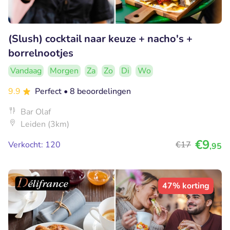
(Slush) cocktail naar keuze + nacho's +
borrelnootjes
Vandaag
Morgen
Za
Zo
Di
Wo
9.9
Perfect
• 8 beoordelingen
Bar Olaf
Leiden (3km)
€9
Verkocht: 120
€17
,95
47% korting