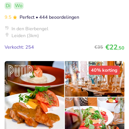
Di
Wo
9.5
Perfect
• 444 beoordelingen
In den Bierbengel
Leiden (3km)
€22
Verkocht: 254
€35
,50
40% korting