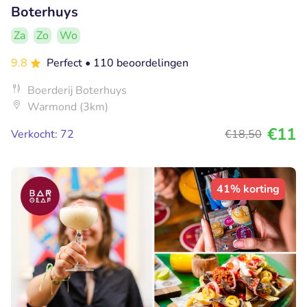
Boterhuys
Za
Zo
Wo
9.8
Perfect
• 110 beoordelingen
Boerderij Boterhuys
Warmond (3km)
€11
Verkocht: 72
€18
,50
41% korting