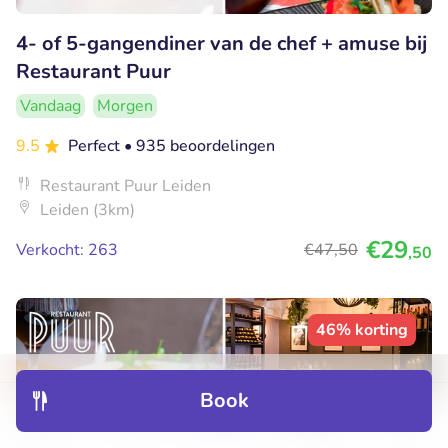
4- of 5-gangendiner van de chef + amuse bij
Restaurant Puur
Vandaag
Morgen
9.5
Perfect
• 935 beoordelingen
Restaurant Puur Leiden
Leiden (3km)
€29
Verkocht: 263
€47
,50
,50
46% korting
Book
Discover
Hotels
Restaurants
Bookings
Menu