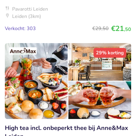
Pavarotti Leiden
Leiden (3km)
€21
Verkocht: 303
€29
,50
,50
29% korting
High tea incl. onbeperkt thee bij Anne&Max