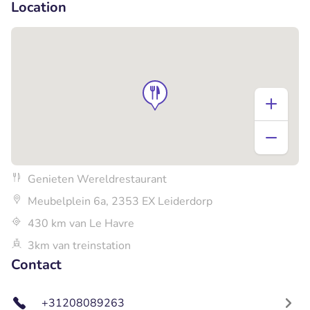
Location
Genieten Wereldrestaurant
Meubelplein 6a, 2353 EX Leiderdorp
430 km van Le Havre
3km van treinstation
Contact
+31208089263