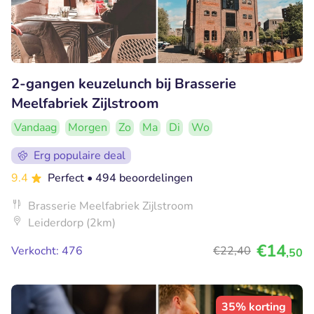
2-gangen keuzelunch bij Brasserie
Meelfabriek Zijlstroom
Vandaag
Morgen
Zo
Ma
Di
Wo
Erg populaire deal
9.4
Perfect
• 494 beoordelingen
Brasserie Meelfabriek Zijlstroom
Leiderdorp (2km)
€14
Verkocht: 476
€22
,40
,50
35% korting