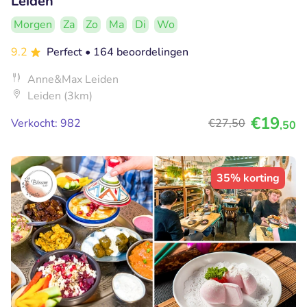
Leiden
Morgen
Za
Zo
Ma
Di
Wo
9.2
Perfect
• 164 beoordelingen
Anne&Max Leiden
Leiden (3km)
€19
Verkocht: 982
€27
,50
,50
35% korting