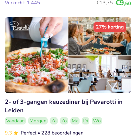
€9
Verkocht: 1.445
€13
,75
,50
27% korting
2- of 3-gangen keuzediner bij Pavarotti in
Leiden
Vandaag
Morgen
Za
Zo
Ma
Di
Wo
9.3
Perfect
• 228 beoordelingen