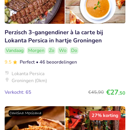
Perzisch 3-gangendiner à la carte bij
Lokanta Persica in hartje Groningen
Vandaag
Morgen
Zo
Wo
Do
9.5
Perfect
• 46 beoordelingen
Lokanta Persica
Groningen (0km)
€27
Verkocht: 65
€45
,90
,50
27% korting