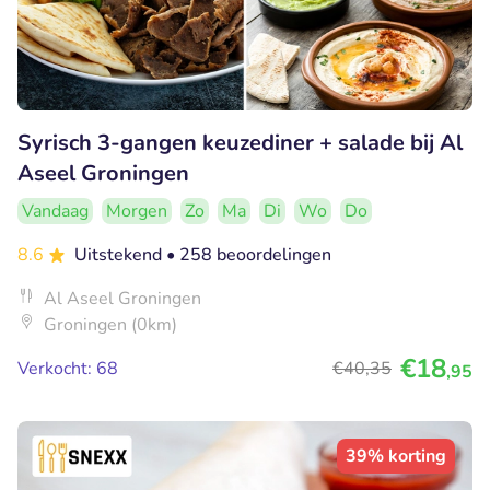
Syrisch 3-gangen keuzediner + salade bij Al
Aseel Groningen
Vandaag
Morgen
Zo
Ma
Di
Wo
Do
8.6
Uitstekend
• 258 beoordelingen
Al Aseel Groningen
Groningen (0km)
€18
Verkocht: 68
€40
,35
,95
39% korting