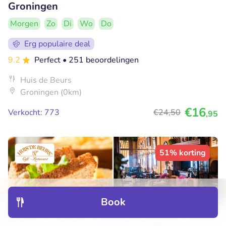
Groningen
Morgen
Zo
Di
Wo
Do
Erg populaire deal
9.2
Perfect
• 251 beoordelingen
Huis de Beurs
Groningen (0km)
€16
Verkocht: 773
€24
,50
,95
51% korting
Book
Discover
Hotels
Restaurants
Bookings
Menu