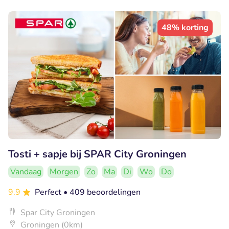
48% korting
Tosti + sapje bij SPAR City Groningen
Vandaag
Morgen
Zo
Ma
Di
Wo
Do
9.9
Perfect
• 409 beoordelingen
Spar City Groningen
Groningen (0km)