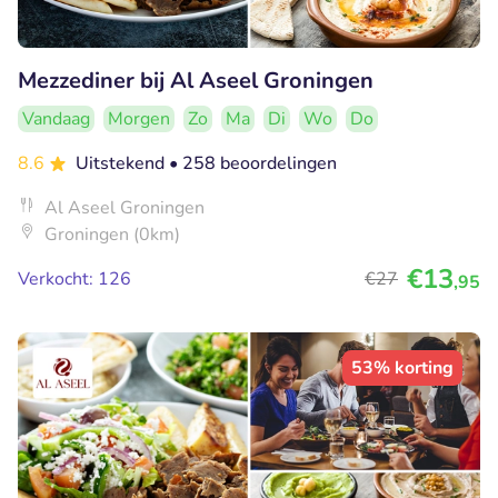
Mezzediner bij Al Aseel Groningen
Vandaag
Morgen
Zo
Ma
Di
Wo
Do
8.6
Uitstekend
• 258 beoordelingen
Al Aseel Groningen
Groningen (0km)
€13
Verkocht: 126
€27
,95
53% korting