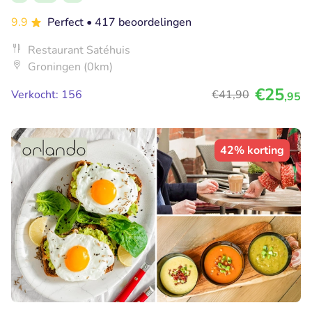
9.9
Perfect
• 417 beoordelingen
Restaurant Satéhuis
Groningen (0km)
€25
Verkocht: 156
€41
,90
,95
42% korting