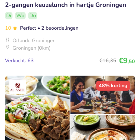
2-gangen keuzelunch in hartje Groningen
Di
Wo
Do
10
Perfect
• 2 beoordelingen
Orlando Groningen
Groningen (0km)
€9
Verkocht: 63
€16
,35
,50
48% korting