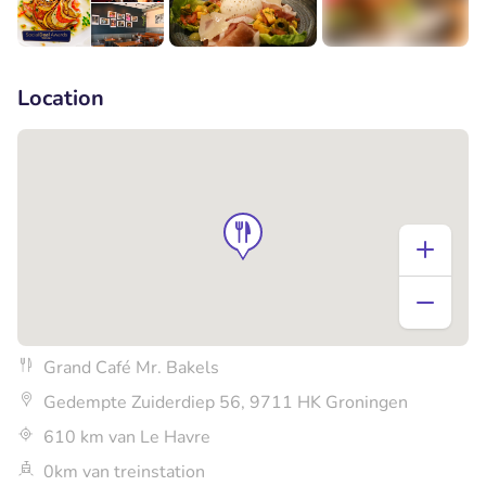
+4
Location
Grand Café Mr. Bakels
Gedempte Zuiderdiep 56, 9711 HK Groningen
610 km van Le Havre
0km van treinstation