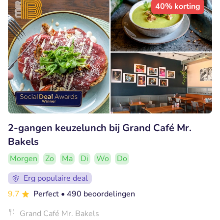
40% korting
2-gangen keuzelunch bij Grand Café Mr.
Bakels
Morgen
Zo
Ma
Di
Wo
Do
Erg populaire deal
9.7
Perfect
• 490 beoordelingen
Grand Café Mr. Bakels