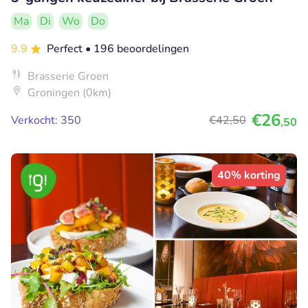
Ma
Di
Wo
Do
9.9
Perfect
• 196 beoordelingen
Brasserie Groen
Groningen (0km)
€26
Verkocht: 350
€42
,50
,50
40% korting