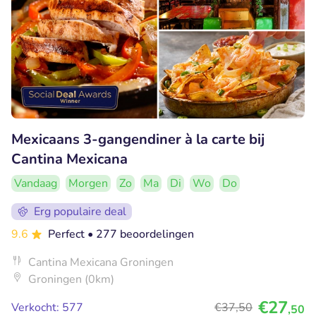
Mexicaans 3-gangendiner à la carte bij
Cantina Mexicana
Vandaag
Morgen
Zo
Ma
Di
Wo
Do
Erg populaire deal
9.6
Perfect
• 277 beoordelingen
Cantina Mexicana Groningen
Groningen (0km)
€27
Verkocht: 577
€37
,50
,50