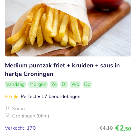
Medium puntzak friet + kruiden + saus in
hartje Groningen
Vandaag
Morgen
Zo
Di
Wo
Do
9.6
Perfect
• 17 beoordelingen
Snexx
Groningen (0km)
€2
Verkocht: 170
€4
,10
,50