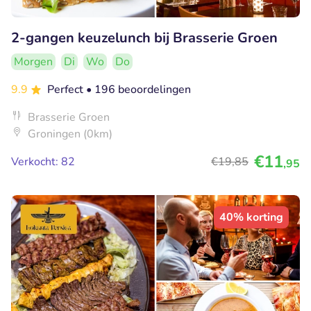
2-gangen keuzelunch bij Brasserie Groen
Morgen
Di
Wo
Do
9.9
Perfect
• 196 beoordelingen
Brasserie Groen
Groningen (0km)
€11
Verkocht: 82
€19
,85
,95
40% korting