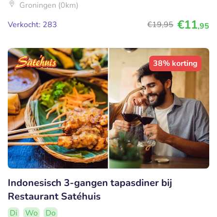
Groningen (0km)
€11
Verkocht: 283
€19
,95
,95
38% korting
Indonesisch 3-gangen tapasdiner bij
Restaurant Satéhuis
Di
Wo
Do