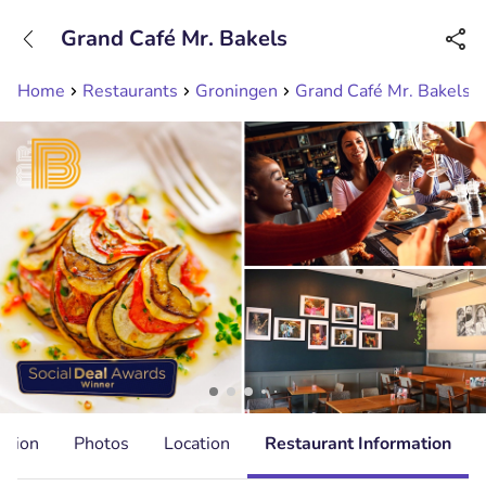
+31208089263
Grand Café Mr. Bakels
Available until 23:00
Home
Restaurants
Groningen
Grand Café Mr. Bakels
ation
Photos
Location
Restaurant Information