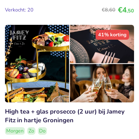
€4
Verkocht: 20
€8
,60
,50
41% korting
High tea + glas prosecco (2 uur) bij Jamey
Fitz in hartje Groningen
Morgen
Zo
Do