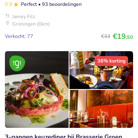
9.9
Perfect
• 93 beoordelingen
Jamey Fitz
Groningen (0km)
€19
Verkocht: 77
€33
,50
38% korting
3-gangen keuzediner bij Brasserie Groen