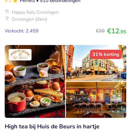
9.1
Perfect
• 510 beoordelingen
Happy Italy Groningen
Groningen (0km)
€12
Verkocht: 2.459
€20
,95
31% korting
High tea bij Huis de Beurs in hartje