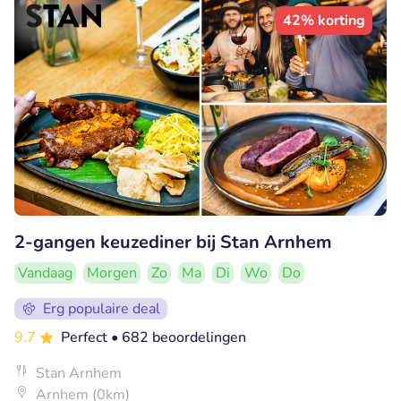
42% korting
2-gangen keuzediner bij Stan Arnhem
Vandaag
Morgen
Zo
Ma
Di
Wo
Do
Erg populaire deal
9.7
Perfect
• 682 beoordelingen
Stan Arnhem
Arnhem (0km)