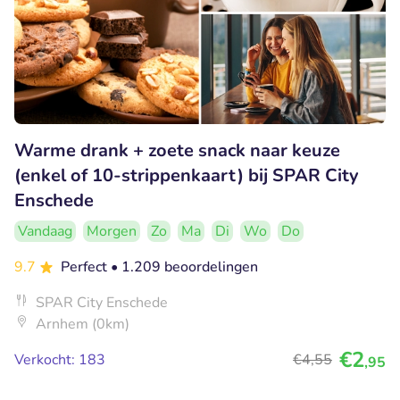
Warme drank + zoete snack naar keuze
(enkel of 10-strippenkaart) bij SPAR City
Enschede
Vandaag
Morgen
Zo
Ma
Di
Wo
Do
9.7
Perfect
• 1.209 beoordelingen
SPAR City Enschede
Arnhem (0km)
€2
Verkocht: 183
€4
,55
,95