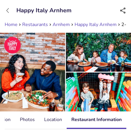
+31208089263
Happy Italy Arnhem
Available until 23:00
Home
Restaurants
Arnhem
Happy Italy Arnhem
2-ga
ation
Photos
Location
Restaurant Information