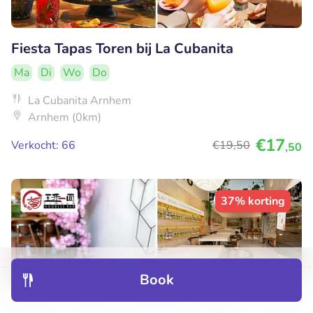
Fiesta Tapas Toren bij La Cubanita
Ma
Di
Wo
Do
La Cubanita Arnhem
Arnhem (0km)
€17
Verkocht: 66
€19
,50
,50
37% korting
Book
Discover
Hotels
Restaurants
Bookings
Menu