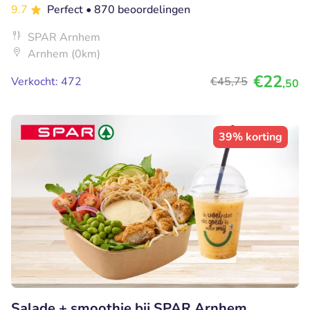
9.7
Perfect
• 870 beoordelingen
SPAR Arnhem
Arnhem (0km)
€22
Verkocht: 472
€45
,75
,50
39% korting
Salade + smoothie bij SPAR Arnhem