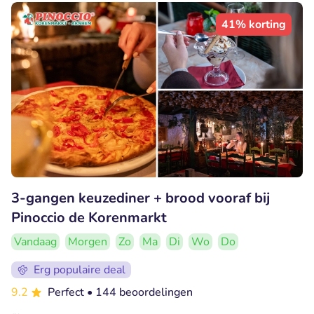
41% korting
3-gangen keuzediner + brood vooraf bij
Pinoccio de Korenmarkt
Vandaag
Morgen
Zo
Ma
Di
Wo
Do
Erg populaire deal
9.2
Perfect
• 144 beoordelingen