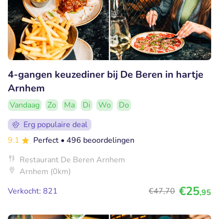
4-gangen keuzediner bij De Beren in hartje
Arnhem
Vandaag
Zo
Ma
Di
Wo
Do
Erg populaire deal
9.1
Perfect
• 496 beoordelingen
Restaurant De Beren Arnhem
Arnhem (0km)
€25
Verkocht: 821
€47
,70
,95