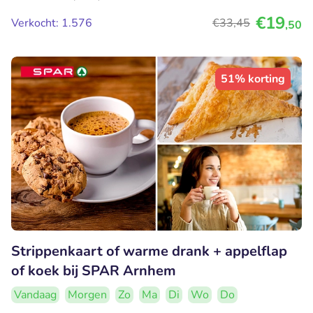
€19
Verkocht: 1.576
€33
,45
,50
51% korting
Strippenkaart of warme drank + appelflap
of koek bij SPAR Arnhem
Vandaag
Morgen
Zo
Ma
Di
Wo
Do