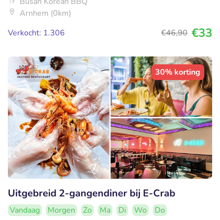
Busan Korean BBQ
Arnhem (0km)
€33
Verkocht: 1.306
€46
,90
30% korting
Uitgebreid 2-gangendiner bij E-Crab
Vandaag
Morgen
Zo
Ma
Di
Wo
Do