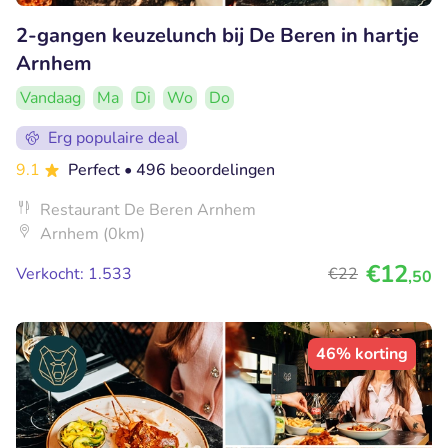
2-gangen keuzelunch bij De Beren in hartje
Arnhem
Vandaag
Ma
Di
Wo
Do
Erg populaire deal
9.1
Perfect
• 496 beoordelingen
Restaurant De Beren Arnhem
Arnhem (0km)
€12
Verkocht: 1.533
€22
,50
46% korting