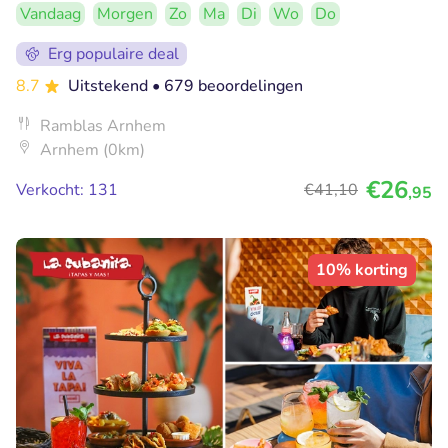
Vandaag
Morgen
Zo
Ma
Di
Wo
Do
Erg populaire deal
8.7
Uitstekend
• 679 beoordelingen
Ramblas Arnhem
Arnhem (0km)
€26
Verkocht: 131
€41
,10
,95
10% korting