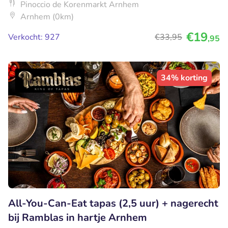
Pinoccio de Korenmarkt Arnhem
Arnhem (0km)
€19
Verkocht: 927
€33
,95
,95
34% korting
All-You-Can-Eat tapas (2,5 uur) + nagerecht
bij Ramblas in hartje Arnhem