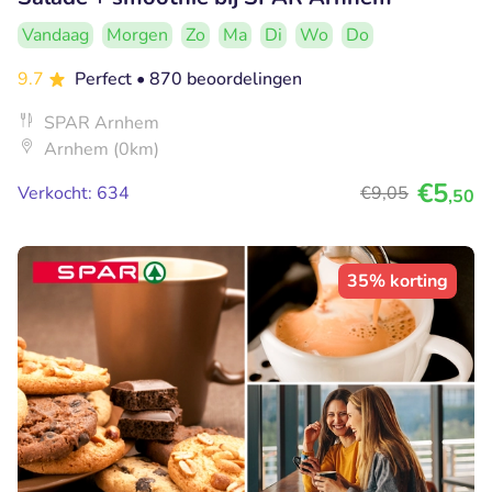
Vandaag
Morgen
Zo
Ma
Di
Wo
Do
9.7
Perfect
• 870 beoordelingen
SPAR Arnhem
Arnhem (0km)
€5
Verkocht: 634
€9
,05
,50
35% korting