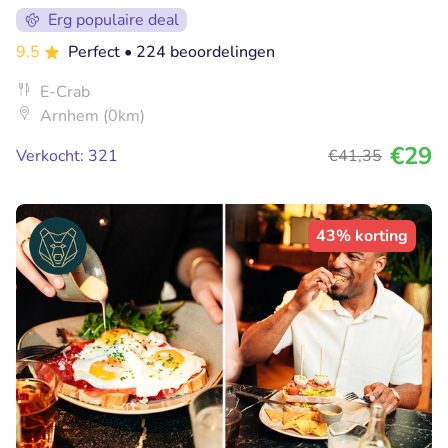
Erg populaire deal
9.5
Perfect
• 224 beoordelingen
E-Crab
Arnhem (0km)
€29
Verkocht: 321
€41
,35
43% korting