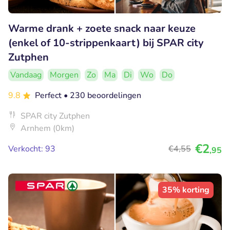
Warme drank + zoete snack naar keuze
(enkel of 10-strippenkaart) bij SPAR city
Zutphen
Vandaag
Morgen
Zo
Ma
Di
Wo
Do
9.8
Perfect
• 230 beoordelingen
SPAR city Zutphen
Arnhem (0km)
€2
Verkocht: 93
€4
,55
,95
35% korting