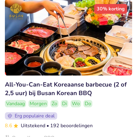
30% korting
All-You-Can-Eat Koreaanse barbecue (2 of
2,5 uur) bij Busan Korean BBQ
Vandaag
Morgen
Zo
Di
Wo
Do
Erg populaire deal
8.6
Uitstekend
• 192 beoordelingen