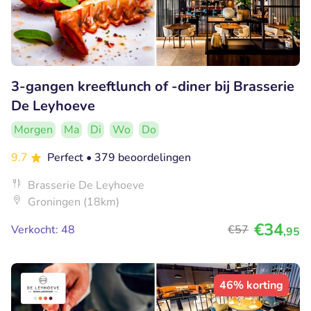
3-gangen kreeftlunch of -diner bij Brasserie
De Leyhoeve
Morgen
Ma
Di
Wo
Do
9.7
Perfect
• 379 beoordelingen
Brasserie De Leyhoeve
Groningen (18km)
€34
Verkocht: 48
€57
,95
46% korting