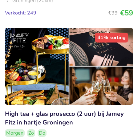
Groningen (20km)
€59
Verkocht: 249
€99
41% korting
High tea + glas prosecco (2 uur) bij Jamey
Fitz in hartje Groningen
Morgen
Zo
Do