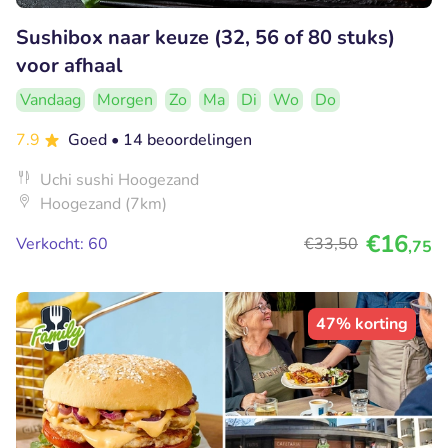
Sushibox naar keuze (32, 56 of 80 stuks)
voor afhaal
Vandaag
Morgen
Zo
Ma
Di
Wo
Do
7.9
Goed
• 14 beoordelingen
Uchi sushi Hoogezand
Hoogezand (7km)
€16
Verkocht: 60
€33
,50
,75
47% korting