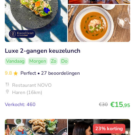
Luxe 2-gangen keuzelunch
Vandaag
Morgen
Zo
Do
9.8
Perfect
• 27 beoordelingen
Restaurant NOVO
Haren (16km)
€15
Verkocht: 460
€30
,95
23% korting