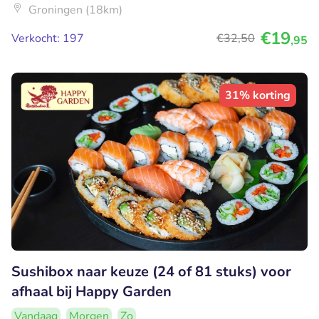
Groningen (18km)
€19
Verkocht: 197
€32
,50
,95
31% korting
Sushibox naar keuze (24 of 81 stuks) voor
afhaal bij Happy Garden
Vandaag
Morgen
Zo