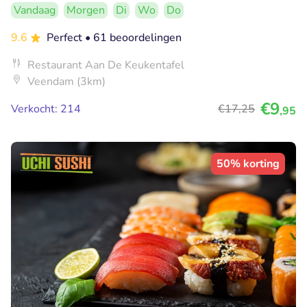
Vandaag
Morgen
Di
Wo
Do
9.6
Perfect
• 61 beoordelingen
Restaurant Aan De Keukentafel
Veendam (3km)
€9
Verkocht: 214
€17
,25
,95
50% korting