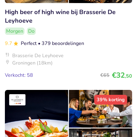
High beer of high wine bij Brasserie De
Leyhoeve
Morgen
Do
9.7
Perfect
• 379 beoordelingen
Brasserie De Leyhoeve
Groningen (18km)
€32
Verkocht: 58
€65
,50
39% korting