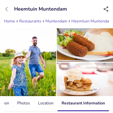
+31208089263
Heemtuin Muntendam
Available until 23:00
Home
Restaurants
Muntendam
Heemtuin Muntendam
ation
Photos
Location
Restaurant Information