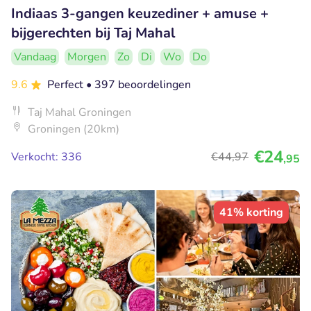
Indiaas 3-gangen keuzediner + amuse +
bijgerechten bij Taj Mahal
Vandaag
Morgen
Zo
Di
Wo
Do
9.6
Perfect
• 397 beoordelingen
Taj Mahal Groningen
Groningen (20km)
€24
Verkocht: 336
€44
,97
,95
41% korting