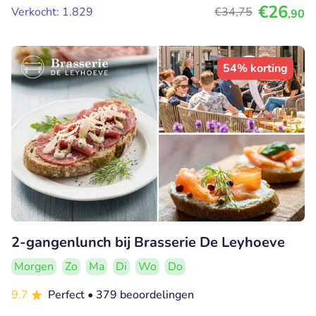
€26
Verkocht: 1.829
€34
,75
,90
54% korting
2-gangenlunch bij Brasserie De Leyhoeve
Morgen
Zo
Ma
Di
Wo
Do
9.7
Perfect
• 379 beoordelingen