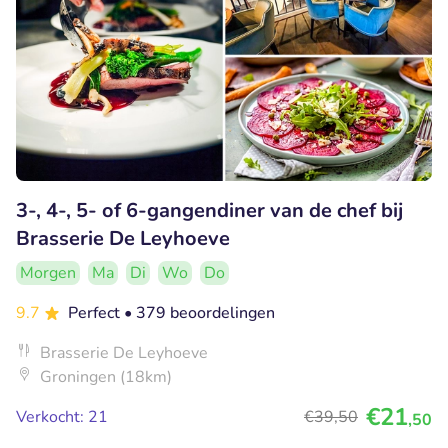
3-, 4-, 5- of 6-gangendiner van de chef bij
Brasserie De Leyhoeve
Morgen
Ma
Di
Wo
Do
9.7
Perfect
• 379 beoordelingen
Brasserie De Leyhoeve
Groningen (18km)
€21
Verkocht: 21
€39
,50
,50