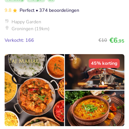
9.8
Perfect
• 374 beoordelingen
Happy Garden
Groningen (19km)
€6
Verkocht: 166
€10
,95
45% korting