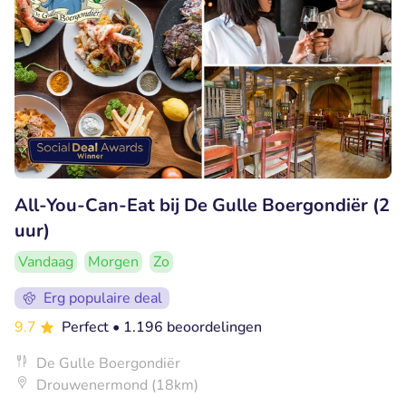
All-You-Can-Eat bij De Gulle Boergondiër (2
uur)
Vandaag
Morgen
Zo
Erg populaire deal
9.7
Perfect
• 1.196 beoordelingen
De Gulle Boergondiër
Drouwenermond (18km)