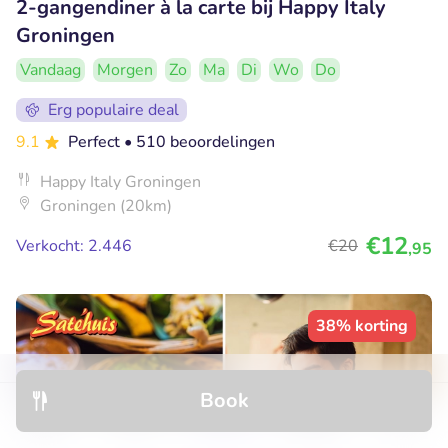
2-gangendiner à la carte bij Happy Italy
Groningen
Vandaag
Morgen
Zo
Ma
Di
Wo
Do
Erg populaire deal
9.1
Perfect
• 510 beoordelingen
Happy Italy Groningen
Groningen (20km)
€12
Verkocht: 2.446
€20
,95
38% korting
Book
Discover
Hotels
Restaurants
Bookings
Menu