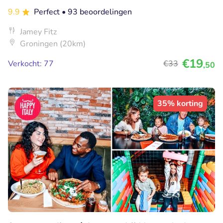
9.9
Perfect
• 93 beoordelingen
Jamey Fitz
Groningen (20km)
€19
Verkocht: 77
€33
,50
35% korting