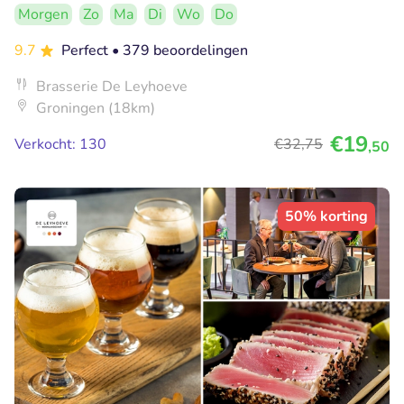
Morgen
Zo
Ma
Di
Wo
Do
9.7
Perfect
• 379 beoordelingen
Brasserie De Leyhoeve
Groningen (18km)
€19
Verkocht: 130
€32
,75
,50
50% korting