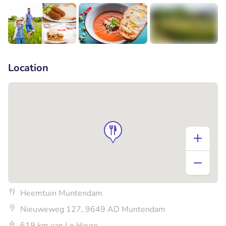
+1
Location
Heemtuin Muntendam
Nieuweweg 127, 9649 AD Muntendam
619 km van Le Havre