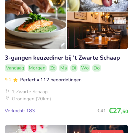
3-gangen keuzediner bij 't Zwarte Schaap
Vandaag
Morgen
Zo
Ma
Di
Wo
Do
9.2
Perfect
• 112 beoordelingen
't Zwarte Schaap
Groningen (20km)
€27
Verkocht: 183
€41
,50