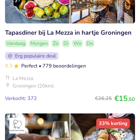
Tapasdiner bij La Mezza in hartje Groningen
Vandaag
Morgen
Zo
Di
Wo
Do
Erg populaire deal
9.3
Perfect
• 779 beoordelingen
La Mezza
Groningen (20km)
€15
Verkocht: 372
€26
,25
,50
33% korting