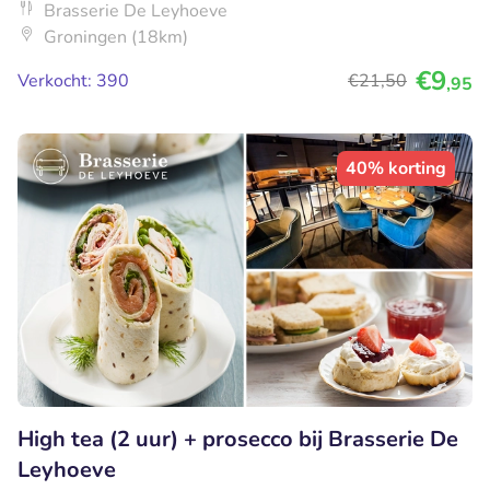
Brasserie De Leyhoeve
Groningen (18km)
€9
Verkocht: 390
€21
,50
,95
40% korting
High tea (2 uur) + prosecco bij Brasserie De
Leyhoeve