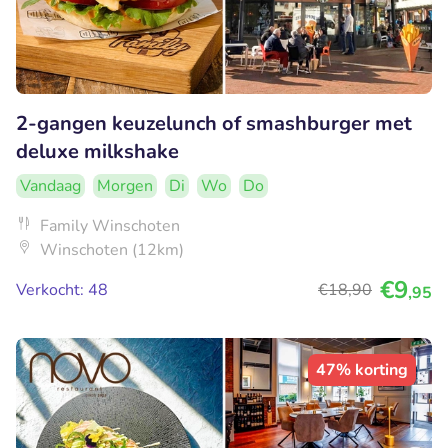
2-gangen keuzelunch of smashburger met
deluxe milkshake
Vandaag
Morgen
Di
Wo
Do
Family Winschoten
Winschoten (12km)
€9
Verkocht: 48
€18
,90
,95
47% korting