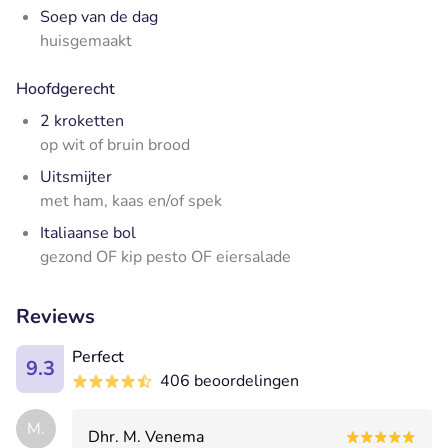
Soep van de dag
huisgemaakt
Hoofdgerecht
2 kroketten
op wit of bruin brood
Uitsmijter
met ham, kaas en/of spek
Italiaanse bol
gezond OF kip pesto OF eiersalade
Reviews
Perfect
9.3
406 beoordelingen
M.
Dhr. M. Venema