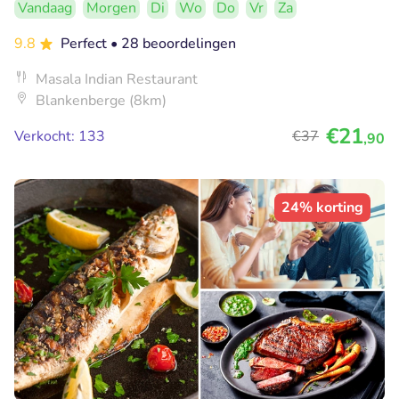
Vandaag
Morgen
Di
Wo
Do
Vr
Za
9.8
Perfect
• 28 beoordelingen
Masala Indian Restaurant
Blankenberge (8km)
€21
Verkocht: 133
€37
,90
24% korting