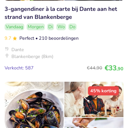
3-gangendiner à la carte bij Dante aan het
strand van Blankenberge
Vandaag
Morgen
Di
Wo
Do
9.7
Perfect
• 210 beoordelingen
Dante
Blankenberge (8km)
€33
Verkocht: 587
€44
,90
,90
45% korting