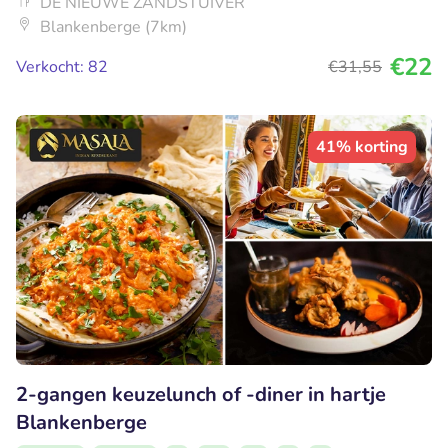
DE NIEUWE ZANDSTUIVER
Blankenberge (7km)
€22
Verkocht: 82
€31
,55
41% korting
2-gangen keuzelunch of -diner in hartje
Blankenberge