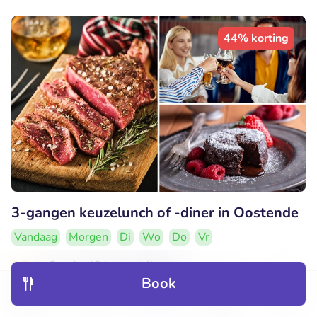
44% korting
3-gangen keuzelunch of -diner in Oostende
Vandaag
Morgen
Di
Wo
Do
Vr
7.7
Goed
• 48 beoordelingen
Book
Penguin
Discover
Hotels
Restaurants
Bookings
Menu
Oostende (8km)