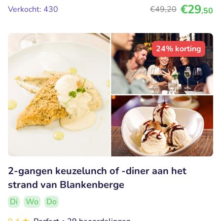
€29
Verkocht: 430
€49
,20
,50
24% korting
2-gangen keuzelunch of -diner aan het
strand van Blankenberge
Di
Wo
Do