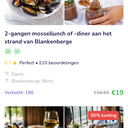
2-gangen mossellunch of -diner aan het
strand van Blankenberge
Di
Vr
9.7
Perfect
• 210 beoordelingen
Dante
Blankenberge (8km)
€19
Verkocht: 186
€34
,60
30% korting