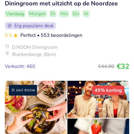
Diningroom met uitzicht op de Noordzee
Vandaag
Morgen
Di
Wo
Do
Vr
Erg populaire deal
9.5
Perfect
• 553 beoordelingen
D.ROOM Diningroom
Blankenberge (8km)
€32
Verkocht: 460
€44
,90
49% korting