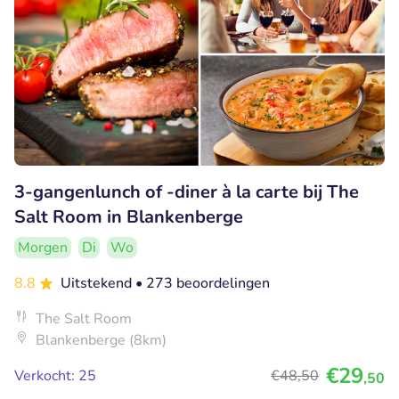
3-gangenlunch of -diner à la carte bij The
Salt Room in Blankenberge
Morgen
Di
Wo
8.8
Uitstekend
• 273 beoordelingen
The Salt Room
Blankenberge (8km)
€29
Verkocht: 25
€48
,50
,50