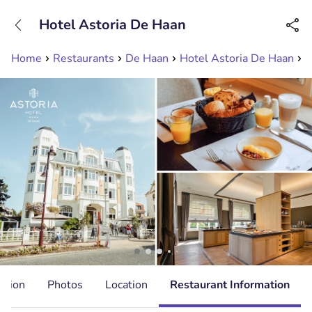
+31208089263
Hotel Astoria De Haan
Available until 23:00
Home
Restaurants
De Haan
Hotel Astoria De Haan
U
ation
Photos
Location
Restaurant Information