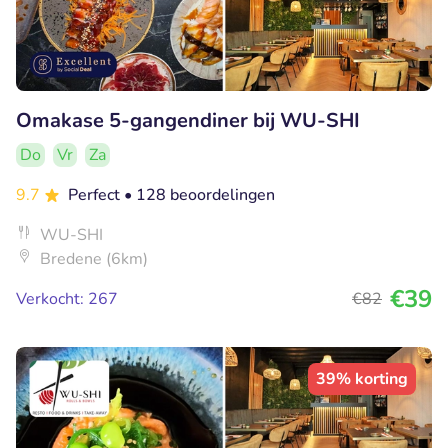
Omakase 5-gangendiner bij WU-SHI
Do
Vr
Za
9.7
Perfect
• 128 beoordelingen
WU-SHI
Bredene (6km)
€39
Verkocht: 267
€82
39% korting