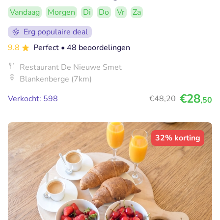
Vandaag
Morgen
Di
Do
Vr
Za
Erg populaire deal
9.8
Perfect
• 48 beoordelingen
Restaurant De Nieuwe Smet
Blankenberge (7km)
€28
Verkocht: 598
€48
,20
,50
32% korting