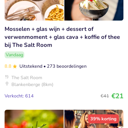
Mosselen + glas wijn + dessert of
verwenmoment + glas cava + koffie of thee
bij The Salt Room
Vandaag
8.8
Uitstekend
• 273 beoordelingen
The Salt Room
Blankenberge (8km)
€21
Verkocht: 614
€41
39% korting