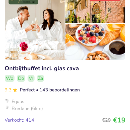
Ontbijtbuffet incl. glas cava
Wo
Do
Vr
Za
9.3
Perfect
• 143 beoordelingen
Equus
Bredene (6km)
€19
Verkocht: 414
€29