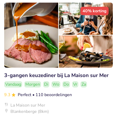
40% korting
3-gangen keuzediner bij La Maison sur Mer
Vandaag
Morgen
Di
Wo
Do
Vr
Za
9.3
Perfect
• 110 beoordelingen
La Maison sur Mer
Blankenberge (8km)