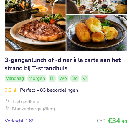
3-gangenlunch of -diner à la carte aan het
strand bij T-strandhuis
Vandaag
Morgen
Di
Wo
Do
Vr
9.2
Perfect
• 83 beoordelingen
T-strandhuis
Blankenberge (8km)
€34
Verkocht: 269
€50
,90