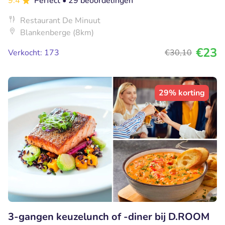
9.4
Perfect
• 29 beoordelingen
Restaurant De Minuut
Blankenberge (8km)
€23
Verkocht: 173
€30
,10
29% korting
3-gangen keuzelunch of -diner bij D.ROOM