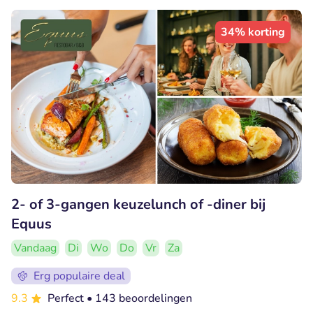
34% korting
2- of 3-gangen keuzelunch of -diner bij
Equus
Vandaag
Di
Wo
Do
Vr
Za
Erg populaire deal
9.3
Perfect
• 143 beoordelingen