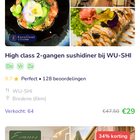
High class 2-gangen sushidiner bij WU-SHI
Do
Vr
Za
9.7
Perfect
• 128 beoordelingen
WU-SHI
Bredene (6km)
€29
Verkocht: 64
€47
,50
34% korting