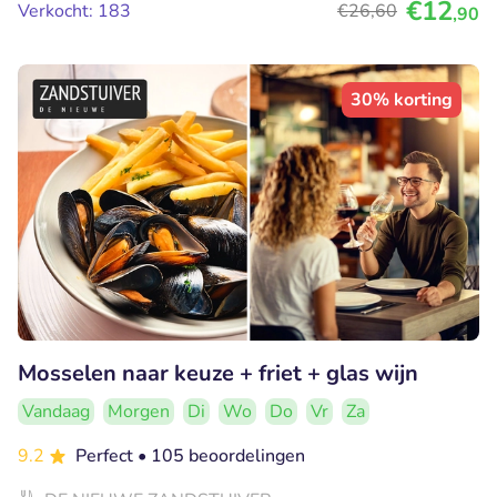
€12
Verkocht: 183
€26
,60
,90
30% korting
Mosselen naar keuze + friet + glas wijn
Vandaag
Morgen
Di
Wo
Do
Vr
Za
9.2
Perfect
• 105 beoordelingen