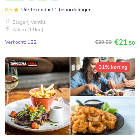
8.6
Uitstekend
• 11 beoordelingen
Slagerij Vantilt
Alken (11km)
€21
Verkocht: 122
€39
,90
,50
31% korting