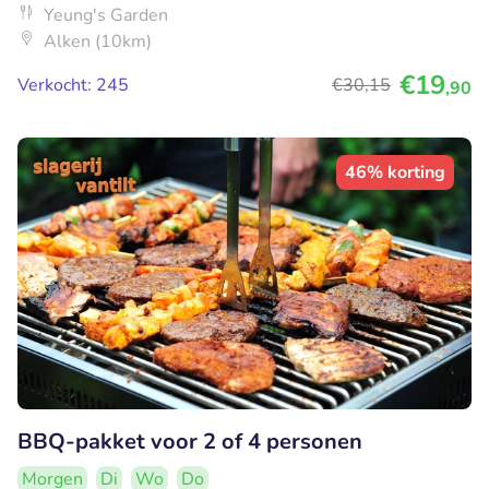
Yeung's Garden
Alken (10km)
€19
Verkocht: 245
€30
,15
,90
46% korting
BBQ-pakket voor 2 of 4 personen
Morgen
Di
Wo
Do