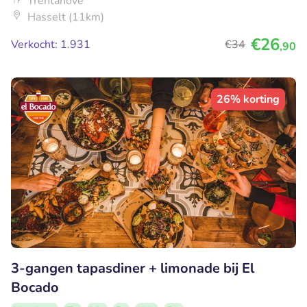
Trentanove
Hasselt (11km)
€26
Verkocht: 1.931
€34
,90
26% korting
3-gangen tapasdiner + limonade bij El
Bocado