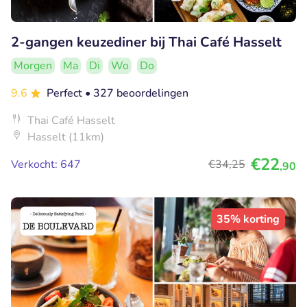
2-gangen keuzediner bij Thai Café Hasselt
Morgen
Ma
Di
Wo
Do
9.6
Perfect
• 327 beoordelingen
Thai Café Hasselt
Hasselt (11km)
€22
Verkocht: 647
€34
,25
,90
35% korting