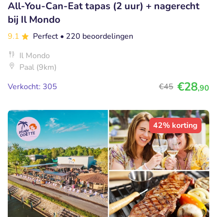
All-You-Can-Eat tapas (2 uur) + nagerecht
bij Il Mondo
9.1
Perfect
• 220 beoordelingen
Il Mondo
Paal (9km)
€28
Verkocht: 305
€45
,90
42% korting