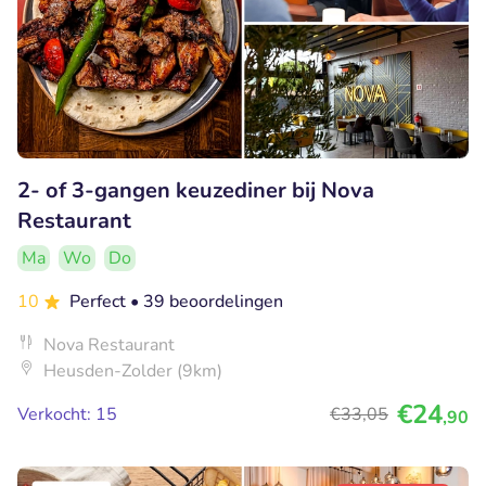
2- of 3-gangen keuzediner bij Nova
Restaurant
Ma
Wo
Do
10
Perfect
• 39 beoordelingen
Nova Restaurant
Heusden-Zolder (9km)
€24
Verkocht: 15
€33
,05
,90