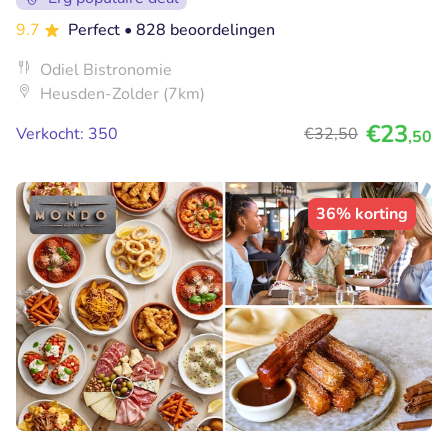
9.7
Perfect
• 828 beoordelingen
Odiel Bistronomie
Heusden-Zolder (7km)
€23
Verkocht: 350
€32
,50
,50
36% korting