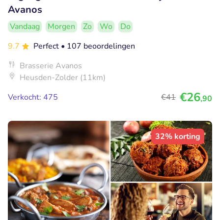
Avanos
Vandaag
Morgen
Zo
Wo
Do
9.7
Perfect
• 107 beoordelingen
Brasserie Avanos
Heusden-Zolder (11km)
€26
Verkocht: 475
€41
,90
32% korting