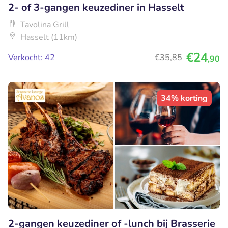
2- of 3-gangen keuzediner in Hasselt
Tavolina Grill
Hasselt (11km)
€24
Verkocht: 42
€35
,85
,90
34% korting
2-gangen keuzediner of -lunch bij Brasserie