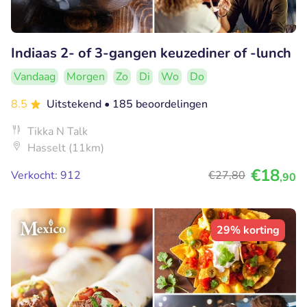
Indiaas 2- of 3-gangen keuzediner of -lunch
Vandaag
Morgen
Zo
Di
Wo
Do
8.5
Uitstekend
• 185 beoordelingen
Tikka N Talk
Hasselt (11km)
€18
Verkocht: 912
€27
,80
,90
29% korting