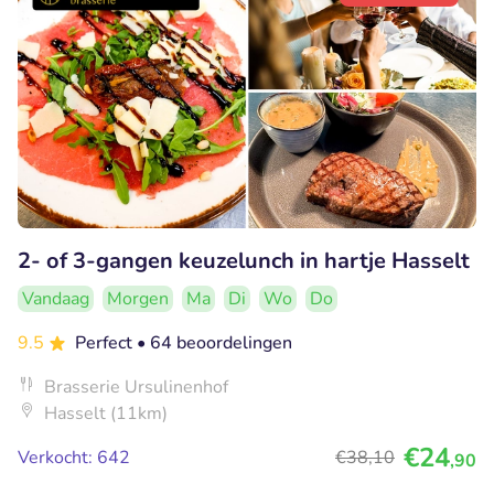
2- of 3-gangen keuzelunch in hartje Hasselt
Vandaag
Morgen
Ma
Di
Wo
Do
9.5
Perfect
• 64 beoordelingen
Brasserie Ursulinenhof
Hasselt (11km)
€24
Verkocht: 642
€38
,10
,90