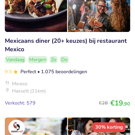
Mexicaans diner (20+ keuzes) bij restaurant
Mexico
Vandaag
Morgen
Zo
Do
9.5
Perfect
• 1.075 beoordelingen
Mexico
Hasselt (11km)
€19
Verkocht: 579
€28
,90
30% korting