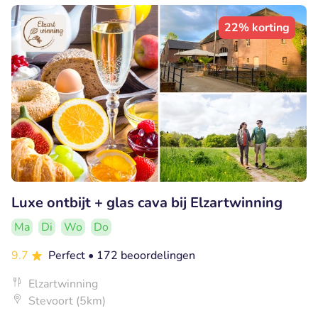
22% korting
Luxe ontbijt + glas cava bij Elzartwinning
Ma
Di
Wo
Do
9.7
Perfect
• 172 beoordelingen
Elzartwinning
Stevoort (5km)