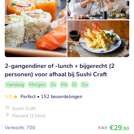
2-gangendiner of -lunch + bijgerecht (2
personen) voor afhaal bij Sushi Craft
Vandaag
Morgen
Zo
Ma
Di
Do
9.8
Perfect
• 152 beoordelingen
Sushi Craft
Hasselt (11km)
€29
Verkocht: 700
€43
,90