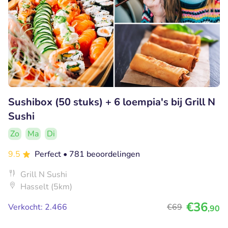
Sushibox (50 stuks) + 6 loempia's bij Grill N
Sushi
Zo
Ma
Di
9.5
Perfect
• 781 beoordelingen
Grill N Sushi
Hasselt (5km)
€36
Verkocht: 2.466
€69
,90