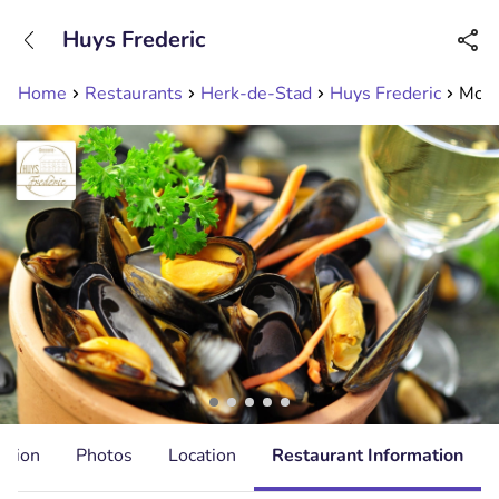
+31208089263
Huys Frederic
Available until 23:00
Home
Restaurants
Herk-de-Stad
Huys Frederic
Mosse
ation
Photos
Location
Restaurant Information