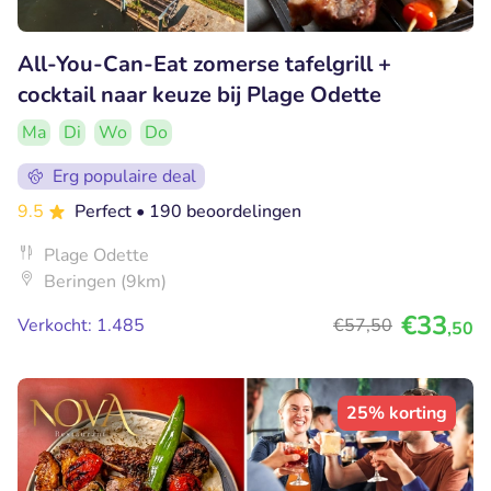
All-You-Can-Eat zomerse tafelgrill +
cocktail naar keuze bij Plage Odette
Ma
Di
Wo
Do
Erg populaire deal
9.5
Perfect
• 190 beoordelingen
Plage Odette
Beringen (9km)
€33
Verkocht: 1.485
€57
,50
,50
25% korting