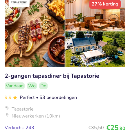
27% korting
2-gangen tapasdiner bij Tapastorie
Vandaag
Wo
Do
9.9
Perfect
• 53 beoordelingen
Tapastorie
Nieuwerkerken (10km)
€25
Verkocht: 243
€35
,50
,90