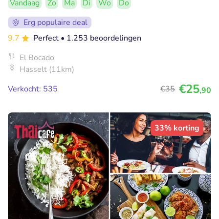
Vandaag
Zo
Ma
Di
Wo
Do
Erg populaire deal
9.7
Perfect
• 1.253 beoordelingen
El Bocado
Hasselt (11km)
€25
Verkocht: 535
€35
,90
33% korting