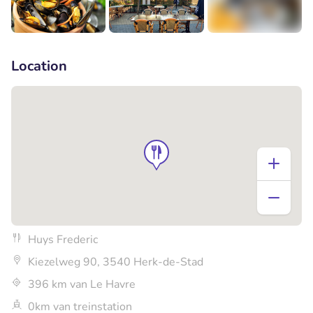
+2
Location
Huys Frederic
Kiezelweg 90, 3540 Herk-de-Stad
396 km van Le Havre
0km van treinstation