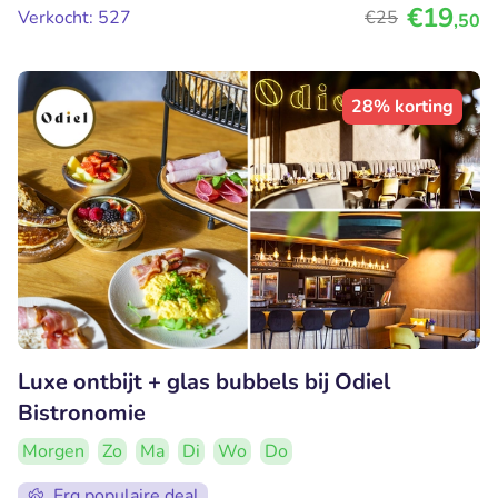
€19
Verkocht: 527
€25
,50
28% korting
Luxe ontbijt + glas bubbels bij Odiel
Bistronomie
Morgen
Zo
Ma
Di
Wo
Do
Erg populaire deal