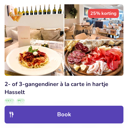
25% korting
2- of 3-gangendiner à la carte in hartje
Hasselt
Wo
Do
9.8
Perfect
• 15 beoordelingen
Book
Discover
Hotels
Restaurants
Bookings
Menu
Florian