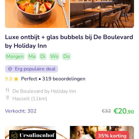
Luxe ontbijt + glas bubbels bij De Boulevard
by Holiday Inn
Morgen
Ma
Di
Wo
Do
Erg populaire deal
9.8
Perfect
• 319 beoordelingen
De Boulevard by Holiday Inn
Hasselt (11km)
€20
Verkocht: 302
€32
,90
35% korting