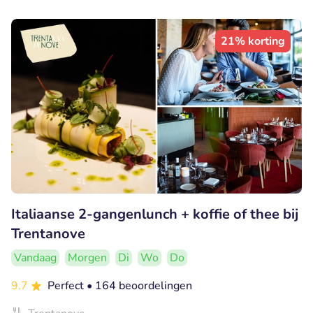
21% korting
Italiaanse 2-gangenlunch + koffie of thee bij
Trentanove
Vandaag
Morgen
Di
Wo
Do
9.7
Perfect
• 164 beoordelingen