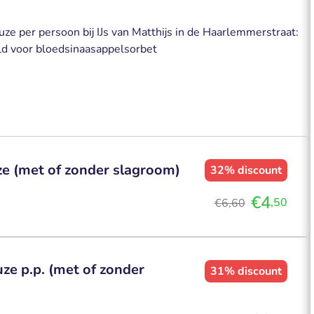
euze per persoon bij IJs van Matthijs in de Haarlemmerstraat:
eld voor bloedsinaasappelsorbet
uze (met of zonder slagroom)
32%
discount
€4
,50
€6,60
uze p.p. (met of zonder
31%
discount