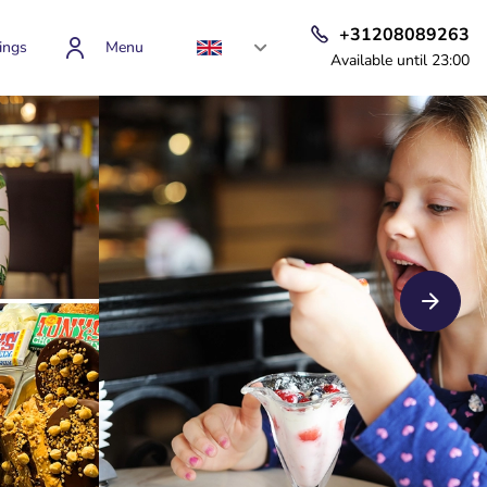
+31208089263
ings
Menu
Available until 23:00