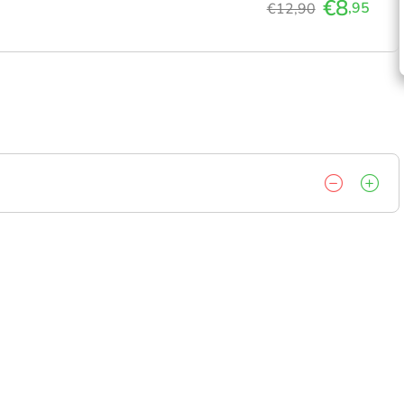
€8
,95
€12,90