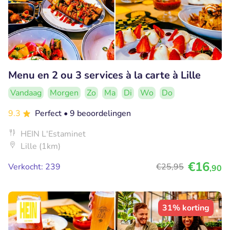
Menu en 2 ou 3 services à la carte à Lille
Vandaag
Morgen
Zo
Ma
Di
Wo
Do
9.3
Perfect
• 9 beoordelingen
HEIN L'Estaminet
Lille (1km)
€16
Verkocht: 239
€25
,95
,90
31% korting