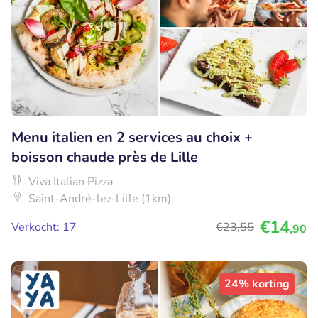
Menu italien en 2 services au choix +
boisson chaude près de Lille
Viva Italian Pizza
Saint-André-lez-Lille (1km)
€14
Verkocht: 17
€23
,55
,90
24% korting