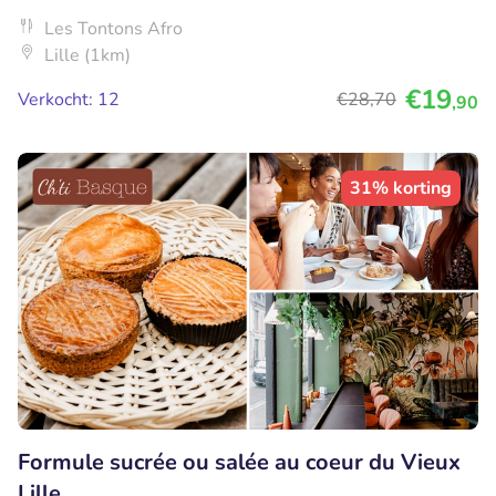
Les Tontons Afro
Lille (1km)
€19
Verkocht: 12
€28
,70
,90
31% korting
Formule sucrée ou salée au coeur du Vieux
Lille