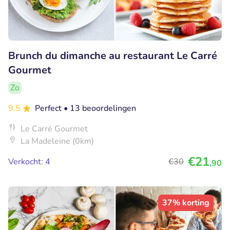
Brunch du dimanche au restaurant Le Carré
Gourmet
Zo
9.5
Perfect
• 13 beoordelingen
Le Carré Gourmet
La Madeleine (0km)
€21
Verkocht: 4
€30
,90
37% korting