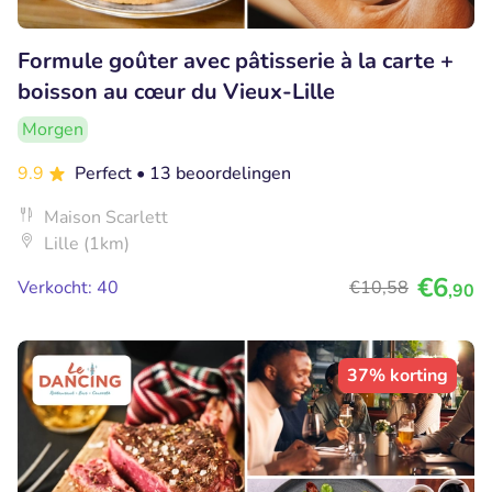
Formule goûter avec pâtisserie à la carte +
boisson au cœur du Vieux-Lille
Morgen
9.9
Perfect
• 13 beoordelingen
Maison Scarlett
Lille (1km)
€6
Verkocht: 40
€10
,58
,90
37% korting