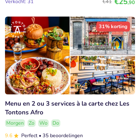
€25
Verkocht: 31
€41
,90
31% korting
Menu en 2 ou 3 services à la carte chez Les
Tontons Afro
Morgen
Zo
Wo
Do
9.6
Perfect
• 35 beoordelingen