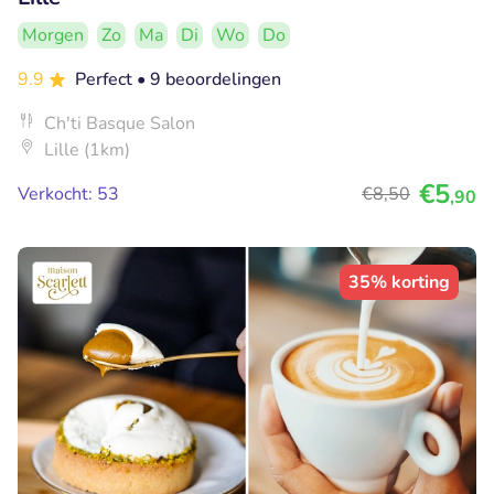
Morgen
Zo
Ma
Di
Wo
Do
9.9
Perfect
• 9 beoordelingen
Ch'ti Basque Salon
Lille (1km)
€5
Verkocht: 53
€8
,50
,90
35% korting