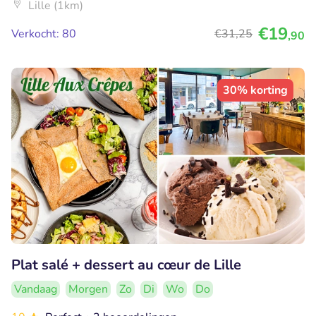
Lille (1km)
€19
Verkocht: 80
€31
,25
,90
30% korting
Plat salé + dessert au cœur de Lille
Vandaag
Morgen
Zo
Di
Wo
Do