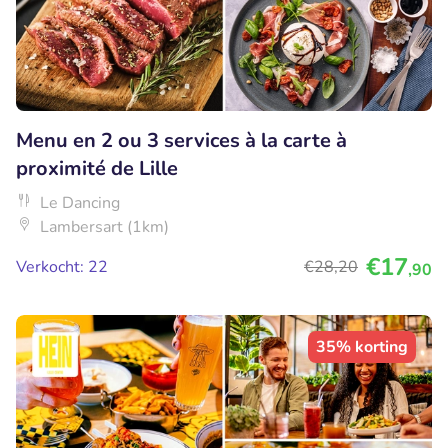
Menu en 2 ou 3 services à la carte à
proximité de Lille
Le Dancing
Lambersart (1km)
€17
Verkocht: 22
€28
,20
,90
35% korting