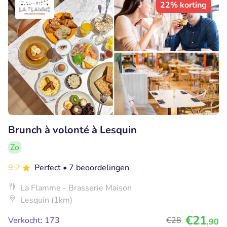
22% korting
Brunch à volonté à Lesquin
Zo
9.7
Perfect
• 7 beoordelingen
La Flamme - Brasserie Maison
Lesquin (1km)
€21
Verkocht: 173
€28
,90