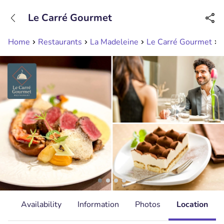
+31208089263
Le Carré Gourmet
Available until 23:00
Home
Restaurants
La Madeleine
Le Carré Gourmet
D
ls
Availability
Information
Photos
Location