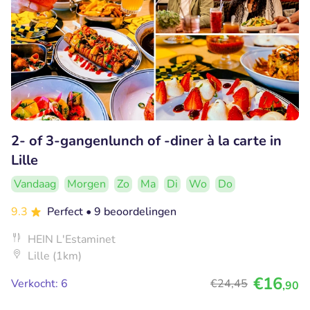
2- of 3-gangenlunch of -diner à la carte in
Lille
Vandaag
Morgen
Zo
Ma
Di
Wo
Do
9.3
Perfect
• 9 beoordelingen
HEIN L'Estaminet
Lille (1km)
€16
Verkocht: 6
€24
,45
,90