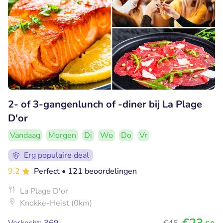
2- of 3-gangenlunch of -diner bij La Plage
D'or
Vandaag
Morgen
Di
Wo
Do
Vr
Erg populaire deal
9.2
Perfect
• 121 beoordelingen
La Plage D'or
Knokke-Heist (0km)