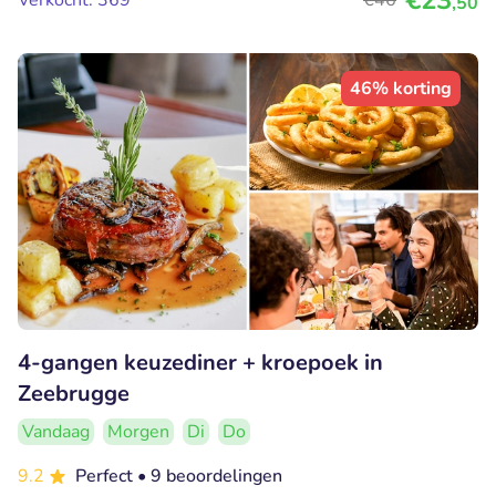
€23
Verkocht: 369
€46
,50
46% korting
4-gangen keuzediner + kroepoek in
Zeebrugge
Vandaag
Morgen
Di
Do
9.2
Perfect
• 9 beoordelingen