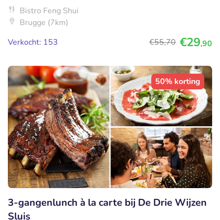
Bistro Feng Shui
Brugge (7km)
€29
Verkocht: 153
€55
,70
,90
50% korting
3-gangenlunch à la carte bij De Drie Wijzen
Sluis