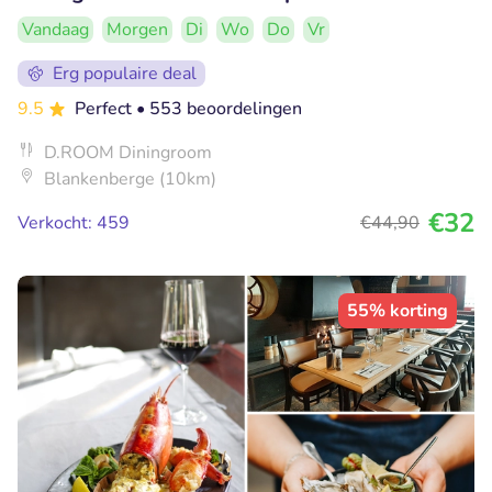
Vandaag
Morgen
Di
Wo
Do
Vr
Erg populaire deal
9.5
Perfect
• 553 beoordelingen
D.ROOM Diningroom
Blankenberge (10km)
€32
Verkocht: 459
€44
,90
55% korting