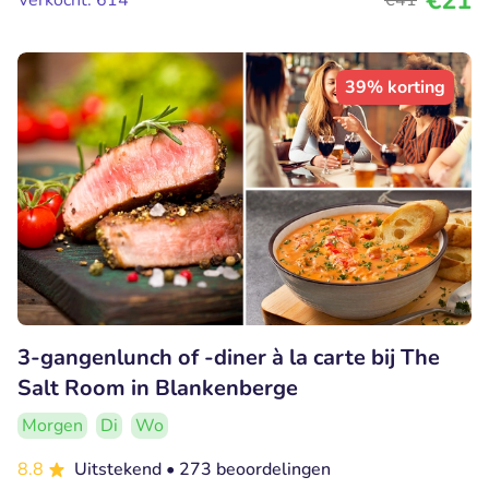
€21
Verkocht: 614
€41
39% korting
3-gangenlunch of -diner à la carte bij The
Salt Room in Blankenberge
Morgen
Di
Wo
8.8
Uitstekend
• 273 beoordelingen