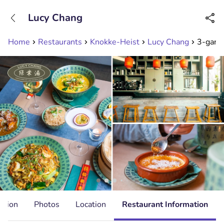
+31208089263
Lucy Chang
Available until 23:00
Home
Restaurants
Knokke-Heist
Lucy Chang
3-gange
ation
Photos
Location
Restaurant Information