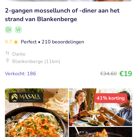
2-gangen mossellunch of -diner aan het
strand van Blankenberge
Di
Vr
9.7
Perfect
• 210 beoordelingen
Dante
Blankenberge (11km)
€19
Verkocht: 186
€34
,60
41% korting