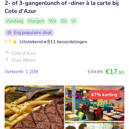
2- of 3-gangenlunch of -diner à la carte bij
Cote d'Azur
Vandaag
Morgen
Wo
Do
Vr
Erg populaire deal
8.9
Uitstekend
• 811 beoordelingen
Cote d'Azur
Sluis (8km)
€17
Verkocht: 1.209
€34
,85
,90
47% korting