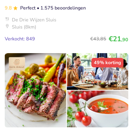
9.8
Perfect
• 1.575 beoordelingen
De Drie Wijzen Sluis
Sluis (8km)
€21
Verkocht: 849
€43
,85
,90
49% korting