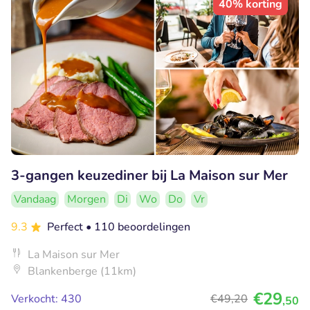
40% korting
3-gangen keuzediner bij La Maison sur Mer
Vandaag
Morgen
Di
Wo
Do
Vr
9.3
Perfect
• 110 beoordelingen
La Maison sur Mer
Blankenberge (11km)
€29
Verkocht: 430
€49
,20
,50