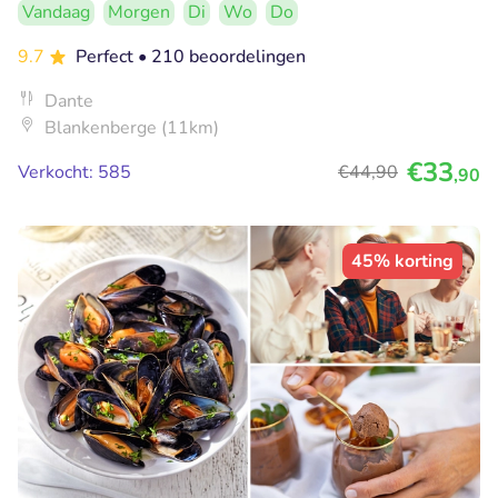
Vandaag
Morgen
Di
Wo
Do
9.7
Perfect
• 210 beoordelingen
Dante
Blankenberge (11km)
€33
Verkocht: 585
€44
,90
,90
45% korting