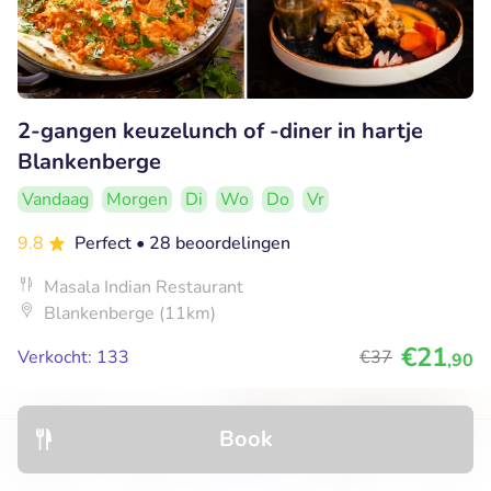
2-gangen keuzelunch of -diner in hartje
Blankenberge
Vandaag
Morgen
Di
Wo
Do
Vr
9.8
Perfect
• 28 beoordelingen
Masala Indian Restaurant
Blankenberge (11km)
€21
Verkocht: 133
€37
,90
Book
30% korting
Discover
Hotels
Restaurants
Bookings
Menu