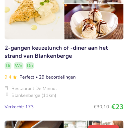
2-gangen keuzelunch of -diner aan het
strand van Blankenberge
Di
Wo
Do
9.4
Perfect
• 29 beoordelingen
Restaurant De Minuut
Blankenberge (11km)
€23
Verkocht: 173
€30
,10