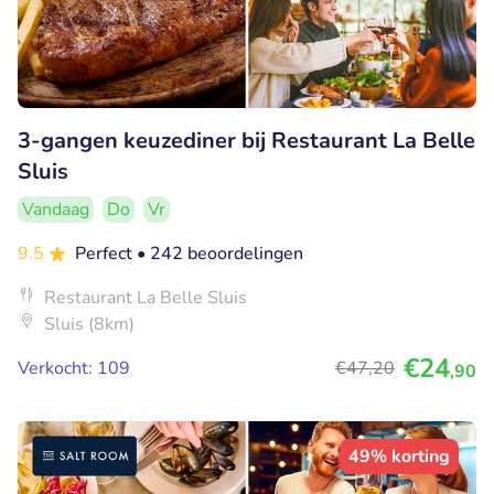
3-gangen keuzediner bij Restaurant La Belle
Sluis
Vandaag
Do
Vr
9.5
Perfect
• 242 beoordelingen
Restaurant La Belle Sluis
Sluis (8km)
€24
Verkocht: 109
€47
,20
,90
49% korting