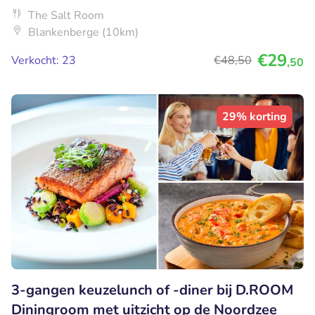
The Salt Room
Blankenberge (10km)
€29
Verkocht: 23
€48
,50
,50
29% korting
3-gangen keuzelunch of -diner bij D.ROOM
Diningroom met uitzicht op de Noordzee