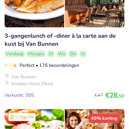
3-gangenlunch of -diner à la carte aan de
kust bij Van Bunnen
Vandaag
Morgen
Di
Wo
Do
Vr
9.7
Perfect
• 176 beoordelingen
Van Bunnen
Knokke-Heist (0km)
€28
Verkocht: 305
€47
,50
49% korting