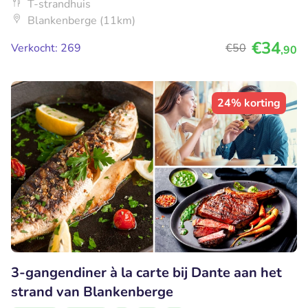
T-strandhuis
Blankenberge (11km)
€34
Verkocht: 269
€50
,90
24% korting
3-gangendiner à la carte bij Dante aan het
strand van Blankenberge