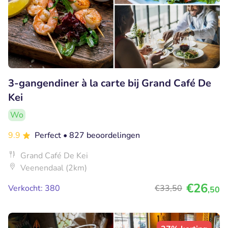
3-gangendiner à la carte bij Grand Café De
Kei
Wo
9.9
Perfect
• 827 beoordelingen
Grand Café De Kei
Veenendaal (2km)
€26
Verkocht: 380
€33
,50
,50