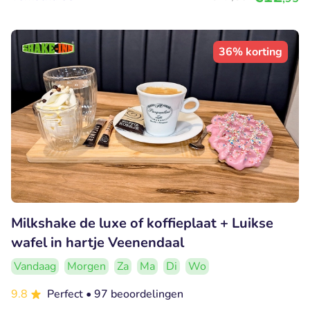
36% korting
Milkshake de luxe of koffieplaat + Luikse
wafel in hartje Veenendaal
Vandaag
Morgen
Za
Ma
Di
Wo
9.8
Perfect
• 97 beoordelingen