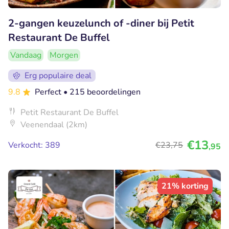
2-gangen keuzelunch of -diner bij Petit
Restaurant De Buffel
Vandaag
Morgen
Erg populaire deal
9.8
Perfect
• 215 beoordelingen
Petit Restaurant De Buffel
Veenendaal (2km)
€13
Verkocht: 389
€23
,75
,95
21% korting