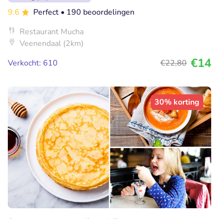
9.6
Perfect
• 190 beoordelingen
Restaurant Mucha
Veenendaal (2km)
€14
Verkocht: 610
€22
,80
30% korting