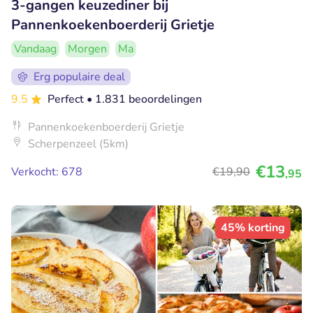
3-gangen keuzediner bij
Pannenkoekenboerderij Grietje
Vandaag
Morgen
Ma
Erg populaire deal
9.5
Perfect
• 1.831 beoordelingen
Pannenkoekenboerderij Grietje
Scherpenzeel (5km)
€13
Verkocht: 678
€19
,90
,95
45% korting