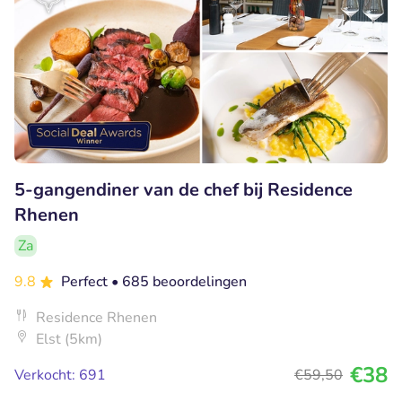
5-gangendiner van de chef bij Residence
Rhenen
Za
9.8
Perfect
• 685 beoordelingen
Residence Rhenen
Elst (5km)
€38
Verkocht: 691
€59
,50