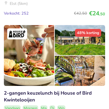
Elst (5km)
€24
Verkocht: 252
€42
,50
,50
48% korting
2-gangen keuzelunch bij House of Bird
Kwintelooijen
Vandaag
Morgen
Ma
Di
Wo