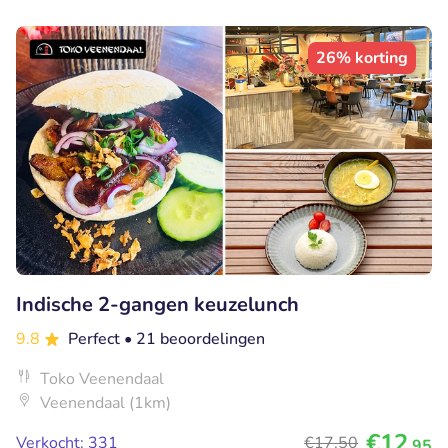
26% korting
Indische 2-gangen keuzelunch
9.8
Perfect
• 21 beoordelingen
Toko Veenendaal
Veenendaal (1km)
€12
Verkocht: 331
€17
,50
,95