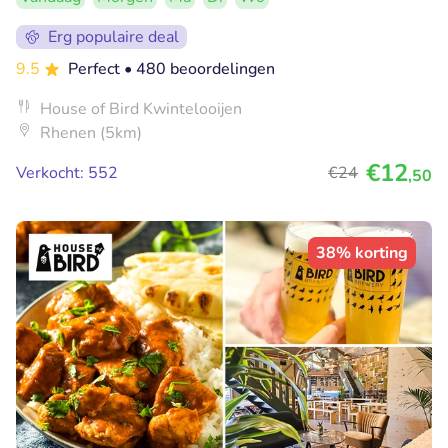
Erg populaire deal
9.5
Perfect
• 480 beoordelingen
House of Bird Kwintelooijen
Rhenen (5km)
€12
Verkocht: 552
€24
,50
38% korting