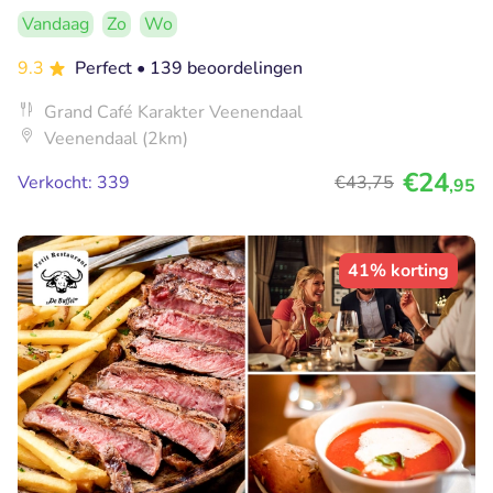
Vandaag
Zo
Wo
9.3
Perfect
• 139 beoordelingen
Grand Café Karakter Veenendaal
Veenendaal (2km)
€24
Verkocht: 339
€43
,75
,95
41% korting