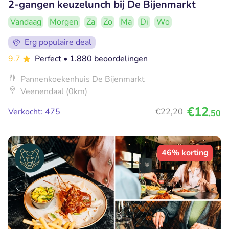
2-gangen keuzelunch bij De Bijenmarkt
Vandaag
Morgen
Za
Zo
Ma
Di
Wo
Erg populaire deal
9.7
Perfect
• 1.880 beoordelingen
Pannenkoekenhuis De Bijenmarkt
Veenendaal (0km)
€12
Verkocht: 475
€22
,20
,50
46% korting