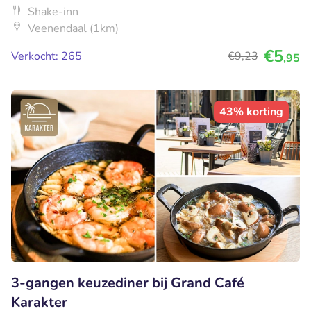
Shake-inn
Veenendaal (1km)
€5
Verkocht: 265
€9
,23
,95
43% korting
3-gangen keuzediner bij Grand Café
Karakter