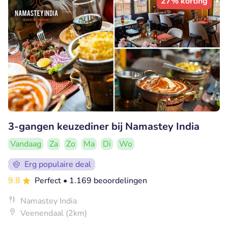
27% korting
3-gangen keuzediner bij Namastey India
Vandaag
Za
Zo
Ma
Di
Wo
Erg populaire deal
9.8
Perfect
• 1.169 beoordelingen
Namastey India
Veenendaal (2km)