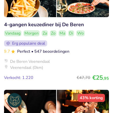
4-gangen keuzediner bij De Beren
Vandaag
Morgen
Za
Zo
Ma
Di
Wo
Erg populaire deal
9.7
Perfect
• 547 beoordelingen
De Beren Veenendaal
Veenendaal (0km)
€25
Verkocht: 1.220
€47
,70
,95
43% korting