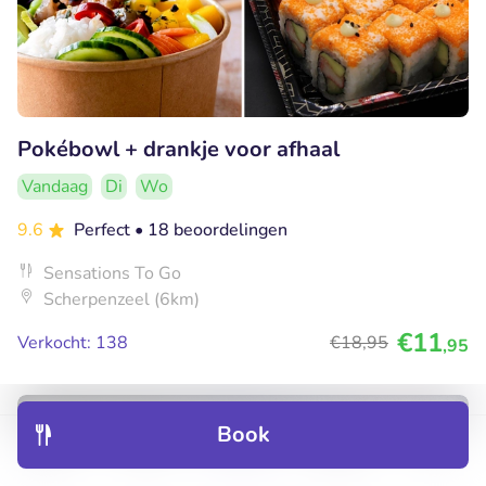
Pokébowl + drankje voor afhaal
Vandaag
Di
Wo
9.6
Perfect
• 18 beoordelingen
Sensations To Go
Scherpenzeel (6km)
€11
Verkocht: 138
€18
,95
,95
35% korting
Book
Discover
Hotels
Restaurants
Bookings
Menu