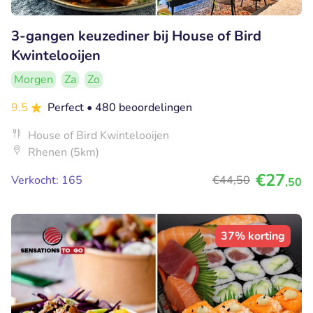
3-gangen keuzediner bij House of Bird
Kwintelooijen
Morgen
Za
Zo
9.5
Perfect
• 480 beoordelingen
House of Bird Kwintelooijen
Rhenen (5km)
€27
Verkocht: 165
€44
,50
,50
37% korting