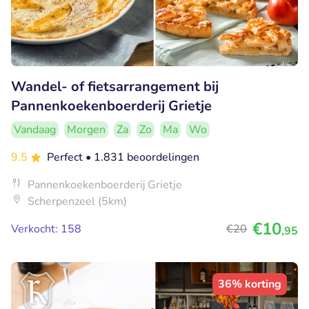
Wandel- of fietsarrangement bij
Pannenkoekenboerderij Grietje
Vandaag
Morgen
Za
Zo
Ma
Wo
9.5
Perfect
• 1.831 beoordelingen
Pannenkoekenboerderij Grietje
Scherpenzeel (5km)
€10
Verkocht: 158
€20
,95
36% korting