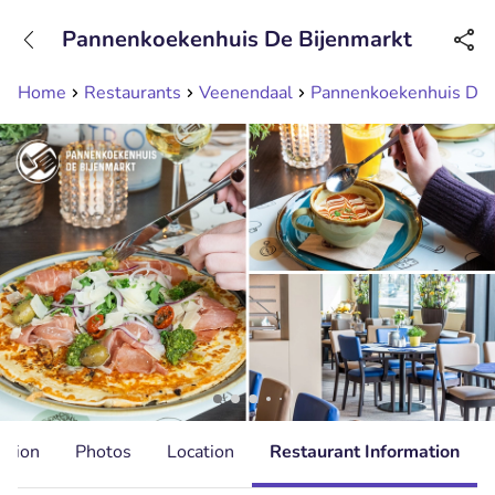
+31208089263
Pannenkoekenhuis De Bijenmarkt
Available until 23:00
Home
Restaurants
Veenendaal
Pannenkoekenhuis De 
ation
Photos
Location
Restaurant Information