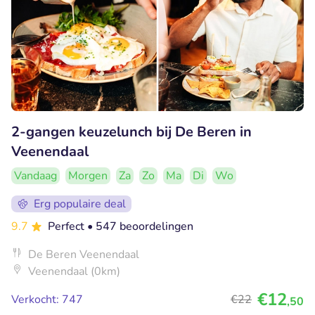
2-gangen keuzelunch bij De Beren in
Veenendaal
Vandaag
Morgen
Za
Zo
Ma
Di
Wo
Erg populaire deal
9.7
Perfect
• 547 beoordelingen
De Beren Veenendaal
Veenendaal (0km)
€12
Verkocht: 747
€22
,50