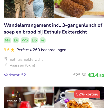
Wandelarrangement incl. 3-gangenlunch of
soep en brood bij Eethuis Eekterzicht
Ma
Di
Wo
Do
Vr
9.6
Perfect
• 260 beoordelingen
Eethuis Eekterzicht
Vaassen (6km)
€14
Verkocht: 52
€25
,50
,50
52% korting