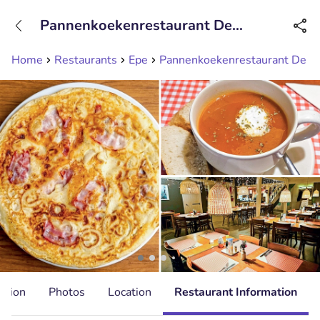
+31208089263
Pannenkoekenrestaurant De
Available until 23:00
Veldkamp
Home
Restaurants
Epe
Pannenkoekenrestaurant De V
ation
Photos
Location
Restaurant Information