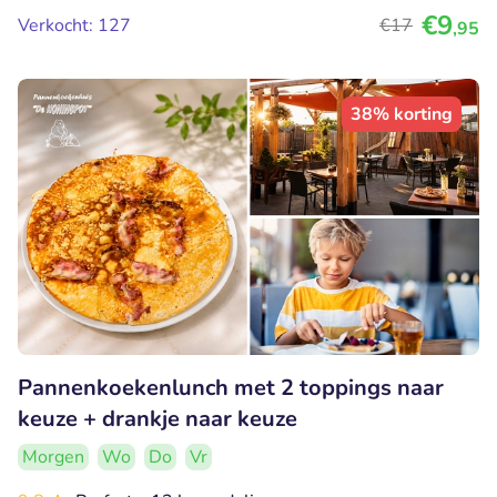
€9
Verkocht: 127
€17
,95
38% korting
Pannenkoekenlunch met 2 toppings naar
keuze + drankje naar keuze
Morgen
Wo
Do
Vr