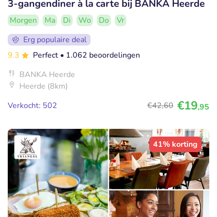
3-gangendiner à la carte bij BANKA Heerde
Morgen
Ma
Di
Wo
Do
Vr
Erg populaire deal
9.3
Perfect
• 1.062 beoordelingen
BANKA Heerde
Heerde (8km)
€19
Verkocht: 502
€42
,60
,95
41% korting