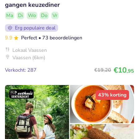
gangen keuzediner
Ma
Di
Wo
Do
Vr
Erg populaire deal
9.9
Perfect
• 73 beoordelingen
Lokaal Vaassen
Vaassen (6km)
€10
Verkocht: 287
€19
,20
,95
43% korting