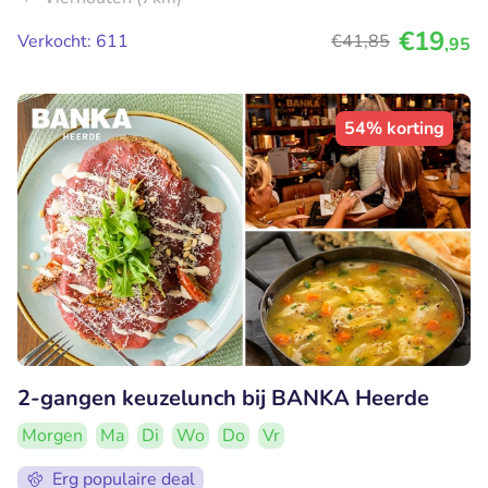
€19
Verkocht: 611
€41
,85
,95
54% korting
2-gangen keuzelunch bij BANKA Heerde
Morgen
Ma
Di
Wo
Do
Vr
Erg populaire deal