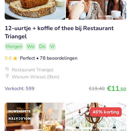
12-uurtje + koffie of thee bij Restaurant
Triangel
Morgen
Wo
Do
Vr
9.6
Perfect
• 78 beoordelingen
Restaurant Triangel
Wenum-Wiesel (9km)
€11
Verkocht: 599
€19
,40
,50
46% korting