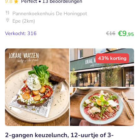
9.8
Perfect
• 13 beoordelingen
Pannenkoekenhuis De Honingpot
Epe (2km)
€9
Verkocht: 316
€16
,95
43% korting
2-gangen keuzelunch, 12-uurtje of 3-