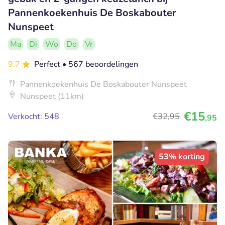
Pannenkoekenhuis De Boskabouter
Nunspeet
Ma
Di
Wo
Do
Vr
9.7
Perfect
• 567 beoordelingen
Pannenkoekenhuis De Boskabouter Nunspeet
Nunspeet (11km)
€15
Verkocht: 548
€32
,95
,95
53% korting