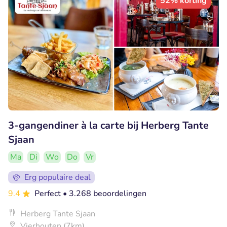
52% korting
3-gangendiner à la carte bij Herberg Tante
Sjaan
Ma
Di
Wo
Do
Vr
Erg populaire deal
9.4
Perfect
• 3.268 beoordelingen
Herberg Tante Sjaan
Vierhouten (7km)