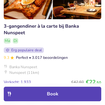
3-gangendiner à la carte bij Banka
Nunspeet
Ma
Di
Erg populaire deal
9.3
Perfect
• 3.017 beoordelingen
Banka Nunspeet
Nunspeet (11km)
€22
Verkocht: 1.933
€42
,60
,50
Book
Discover
Hotels
Restaurants
Bookings
Menu
53% korting