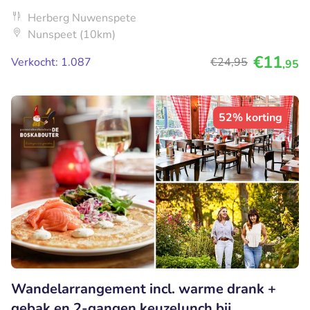
Herberg Nuwenspete
Nunspeet (10km)
€11
Verkocht: 1.087
€24
,95
,95
52% korting
Wandelarrangement incl. warme drank +
gebak en 2-gangen keuzelunch bij