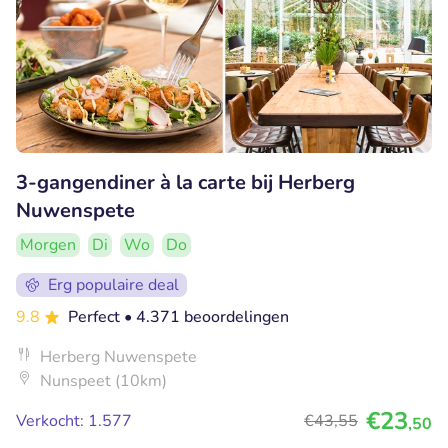
3-gangendiner à la carte bij Herberg
Nuwenspete
Morgen
Di
Wo
Do
Erg populaire deal
9.8
Perfect
• 4.371 beoordelingen
Herberg Nuwenspete
Nunspeet (10km)
€23
Verkocht: 1.577
€43
,55
,50