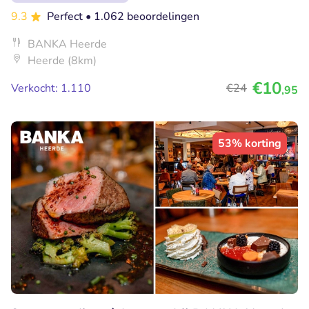
9.3
Perfect
• 1.062 beoordelingen
BANKA Heerde
Heerde (8km)
€10
Verkocht: 1.110
€24
,95
53% korting