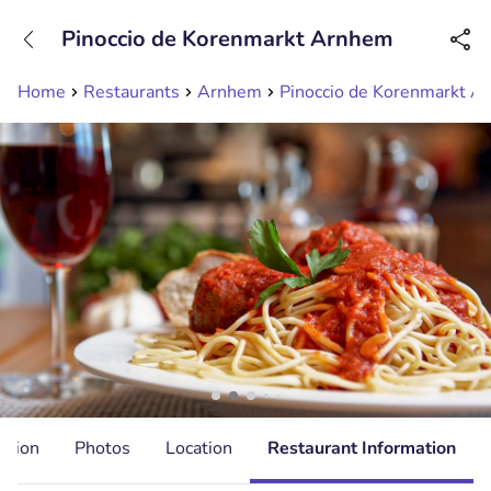
+31208089263
Pinoccio de Korenmarkt Arnhem
Available until 23:00
Home
Restaurants
Arnhem
Pinoccio de Korenmarkt A
ation
Photos
Location
Restaurant Information