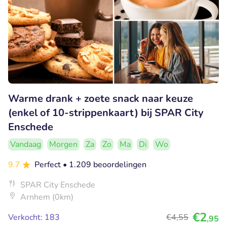
Warme drank + zoete snack naar keuze
(enkel of 10-strippenkaart) bij SPAR City
Enschede
Vandaag
Morgen
Za
Zo
Ma
Di
Wo
9.7
Perfect
• 1.209 beoordelingen
SPAR City Enschede
Arnhem (0km)
€2
Verkocht: 183
€4
,55
,95