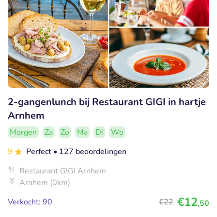
2-gangenlunch bij Restaurant GIGI in hartje
Arnhem
Morgen
Za
Zo
Ma
Di
Wo
9
Perfect
• 127 beoordelingen
Restaurant GIGI Arnhem
Arnhem (0km)
€12
Verkocht: 90
€22
,50