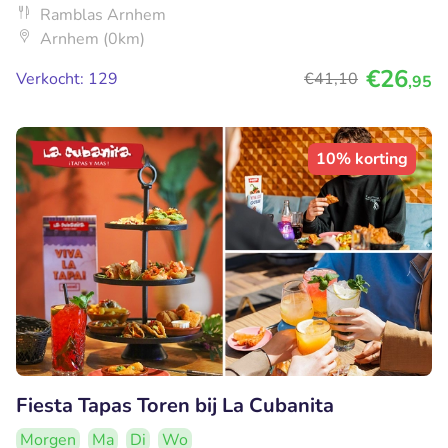
Ramblas Arnhem
Arnhem (0km)
€26
Verkocht: 129
€41
,10
,95
10% korting
Fiesta Tapas Toren bij La Cubanita
Morgen
Ma
Di
Wo