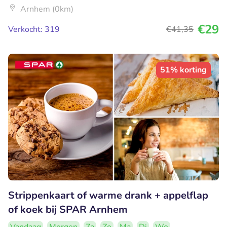
Arnhem (0km)
€29
Verkocht: 319
€41
,35
51% korting
Strippenkaart of warme drank + appelflap
of koek bij SPAR Arnhem