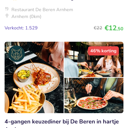
Restaurant De Beren Arnhem
Arnhem (0km)
€12
Verkocht: 1.529
€22
,50
46% korting
4-gangen keuzediner bij De Beren in hartje