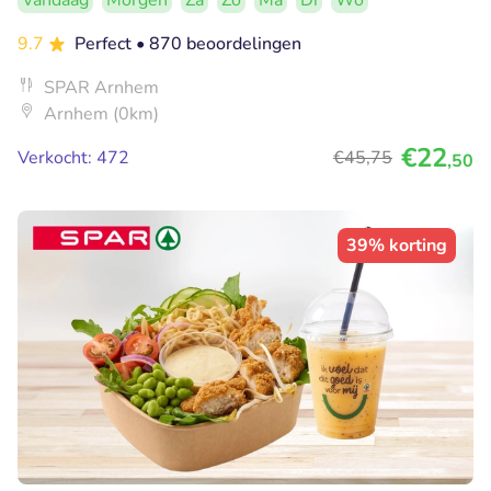
Vandaag
Morgen
Za
Zo
Ma
Di
Wo
9.7
Perfect
• 870 beoordelingen
SPAR Arnhem
Arnhem (0km)
€22
Verkocht: 472
€45
,75
,50
39% korting