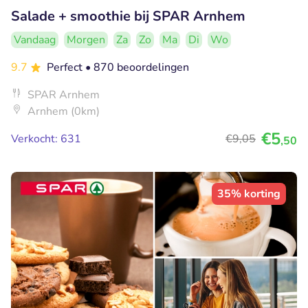
Salade + smoothie bij SPAR Arnhem
Vandaag
Morgen
Za
Zo
Ma
Di
Wo
9.7
Perfect
• 870 beoordelingen
SPAR Arnhem
Arnhem (0km)
€5
Verkocht: 631
€9
,05
,50
35% korting