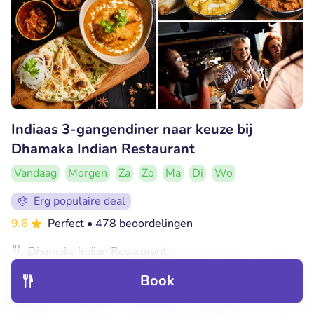
Indiaas 3-gangendiner naar keuze bij
Dhamaka Indian Restaurant
Vandaag
Morgen
Za
Zo
Ma
Di
Wo
Erg populaire deal
9.6
Perfect
• 478 beoordelingen
Dhamaka Indian Restaurant
Arnhem (0km)
Book
€21
Verkocht: 337
€32
Discover
Hotels
Restaurants
Bookings
Menu