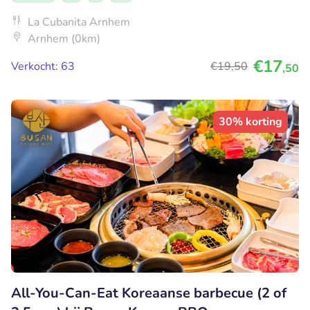
La Cubanita Arnhem
Arnhem (0km)
€17
Verkocht: 63
€19
,50
,50
30% korting
All-You-Can-Eat Koreaanse barbecue (2 of