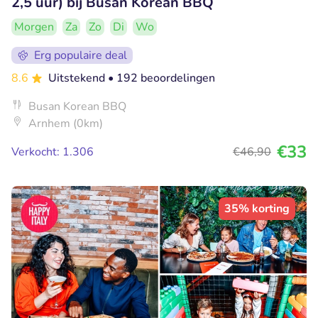
2,5 uur) bij Busan Korean BBQ
Morgen
Za
Zo
Di
Wo
Erg populaire deal
8.6
Uitstekend
• 192 beoordelingen
Busan Korean BBQ
Arnhem (0km)
€33
Verkocht: 1.306
€46
,90
35% korting