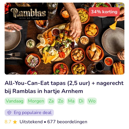
34% korting
All-You-Can-Eat tapas (2,5 uur) + nagerecht
bij Ramblas in hartje Arnhem
Vandaag
Morgen
Za
Zo
Ma
Di
Wo
Erg populaire deal
8.7
Uitstekend
• 677 beoordelingen