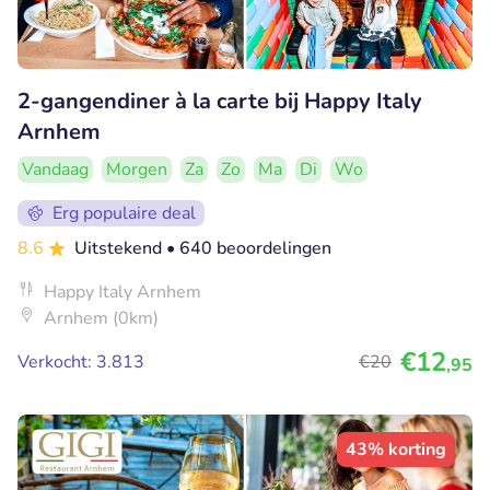
2-gangendiner à la carte bij Happy Italy
Arnhem
Vandaag
Morgen
Za
Zo
Ma
Di
Wo
Erg populaire deal
8.6
Uitstekend
• 640 beoordelingen
Happy Italy Arnhem
Arnhem (0km)
€12
Verkocht: 3.813
€20
,95
43% korting