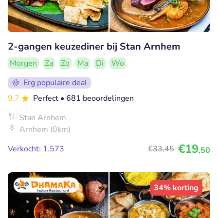
2-gangen keuzediner bij Stan Arnhem
Morgen
Za
Zo
Ma
Di
Wo
Erg populaire deal
9.7
Perfect
• 681 beoordelingen
Stan Arnhem
Arnhem (0km)
€19
Verkocht: 1.573
€33
,45
,50
34% korting