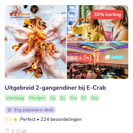
30% korting
Uitgebreid 2-gangendiner bij E-Crab
Vandaag
Morgen
Za
Zo
Ma
Di
Wo
Erg populaire deal
9.5
Perfect
• 224 beoordelingen
E-Crab