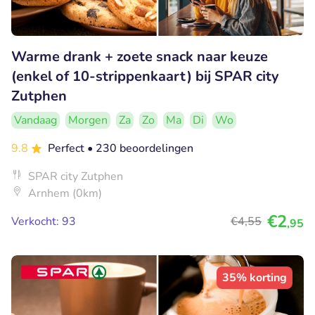
Warme drank + zoete snack naar keuze
(enkel of 10-strippenkaart) bij SPAR city
Zutphen
Vandaag
Morgen
Za
Zo
Ma
Di
Wo
9.8
Perfect
• 230 beoordelingen
SPAR city Zutphen
Arnhem (0km)
€2
Verkocht: 93
€4
,55
,95
35% korting