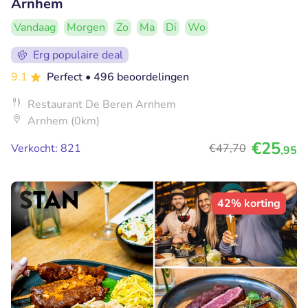
Arnhem
Vandaag
Morgen
Zo
Ma
Di
Wo
Erg populaire deal
9.1
Perfect
• 496 beoordelingen
Restaurant De Beren Arnhem
Arnhem (0km)
€25
Verkocht: 821
€47
,70
,95
42% korting