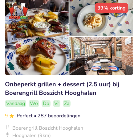
39% korting
Onbeperkt grillen + dessert (2,5 uur) bij
Boerengrill Boszicht Hooghalen
Vandaag
Wo
Do
Vr
Za
9
Perfect
• 287 beoordelingen
Boerengrill Boszicht Hooghalen
Hooghalen (9km)