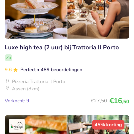
Luxe high tea (2 uur) bij Trattoria Il Porto
Za
9.6
Perfect
• 489 beoordelingen
Pizzeria Trattoria Il Porto
Assen (8km)
€16
Verkocht: 9
€27
,50
,50
45% korting