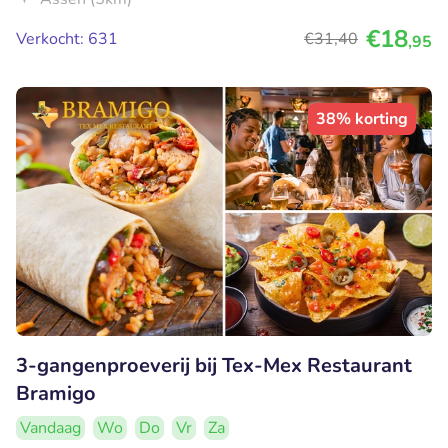
€18
Verkocht: 631
€31
,40
,95
38% korting
3-gangenproeverij bij Tex-Mex Restaurant
Bramigo
Vandaag
Wo
Do
Vr
Za