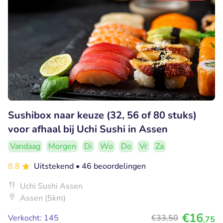
Sushibox naar keuze (32, 56 of 80 stuks)
voor afhaal bij Uchi Sushi in Assen
Vandaag
Morgen
Di
Wo
Do
Vr
Za
8.8
Uitstekend
• 46 beoordelingen
Uchi Sushi Assen
Assen (5km)
€16
Verkocht: 145
€33
,50
,75