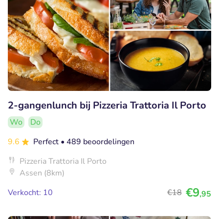
2-gangenlunch bij Pizzeria Trattoria Il Porto
Wo
Do
9.6
Perfect
• 489 beoordelingen
Pizzeria Trattoria Il Porto
Assen (8km)
€9
Verkocht: 10
€18
,95