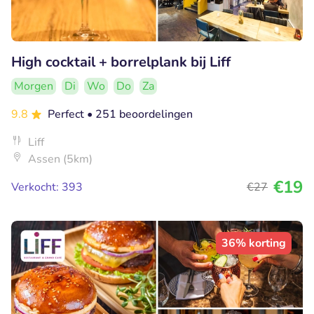
High cocktail + borrelplank bij Liff
Morgen
Di
Wo
Do
Za
9.8
Perfect
• 251 beoordelingen
Liff
Assen (5km)
€19
Verkocht: 393
€27
36% korting