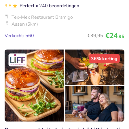
9.8
Perfect
• 240 beoordelingen
Tex-Mex Restaurant Bramigo
Assen (5km)
€24
Verkocht: 560
€39
,95
,95
36% korting