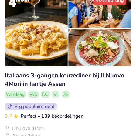
40% korting
Italiaans 3-gangen keuzediner bij Il Nuovo
4Mori in hartje Assen
Vandaag
Wo
Do
Vr
Za
Erg populaire deal
9.7
Perfect
• 189 beoordelingen
Il Nuovo 4Mori
Assen (5km)