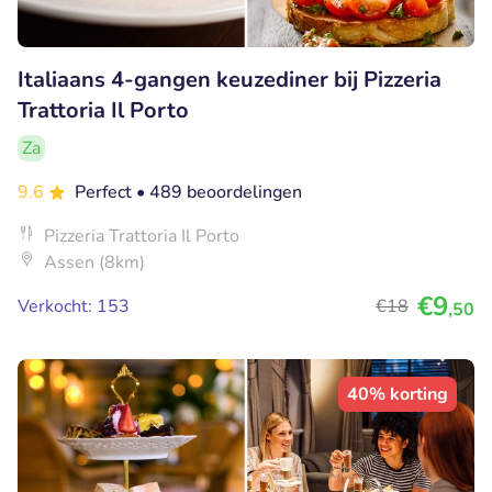
Italiaans 4-gangen keuzediner bij Pizzeria
Trattoria Il Porto
Za
9.6
Perfect
• 489 beoordelingen
Pizzeria Trattoria Il Porto
Assen (8km)
€9
Verkocht: 153
€18
,50
40% korting