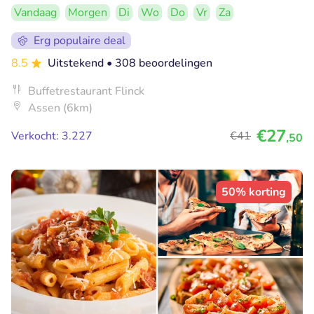
Vandaag
Morgen
Di
Wo
Do
Vr
Za
Erg populaire deal
8.5
Uitstekend
• 308 beoordelingen
Buffetrestaurant Flinck
Assen (6km)
€27
Verkocht: 3.227
€41
,50
50% korting