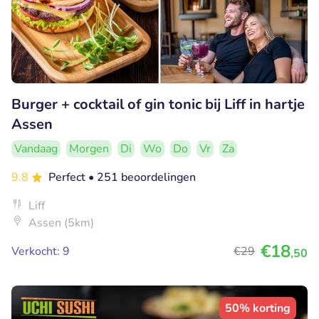
Burger + cocktail of gin tonic bij Liff in hartje
Assen
Vandaag
Morgen
Di
Wo
Do
Vr
Za
9.8
Perfect
• 251 beoordelingen
Liff
Assen (5km)
€18
Verkocht: 9
€29
,50
50% korting