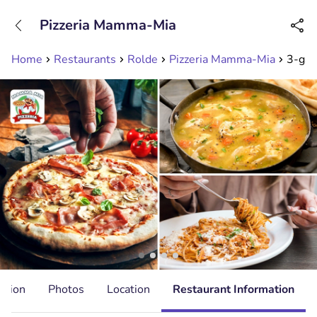
+31208089263
Pizzeria Mamma-Mia
Available until 23:00
Home
Restaurants
Rolde
Pizzeria Mamma-Mia
3-gan
ation
Photos
Location
Restaurant Information