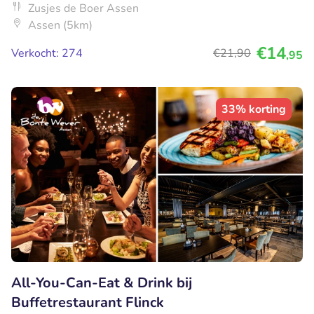
Zusjes de Boer Assen
Assen (5km)
€14
Verkocht: 274
€21
,90
,95
33% korting
All-You-Can-Eat & Drink bij
Buffetrestaurant Flinck