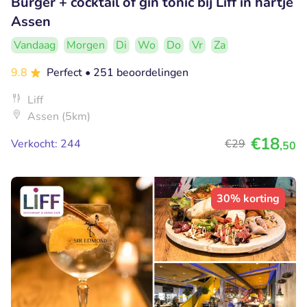
Burger + cocktail of gin tonic bij Liff in hartje
Assen
Vandaag
Morgen
Di
Wo
Do
Vr
Za
9.8
Perfect
• 251 beoordelingen
Liff
Assen (5km)
€18
Verkocht: 244
€29
,50
30% korting