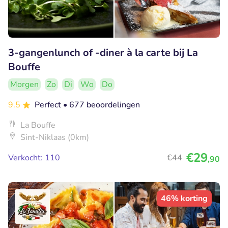
3-gangenlunch of -diner à la carte bij La
Bouffe
Morgen
Zo
Di
Wo
Do
9.5
Perfect
• 677 beoordelingen
La Bouffe
Sint-Niklaas (0km)
€29
Verkocht: 110
€44
,90
46% korting