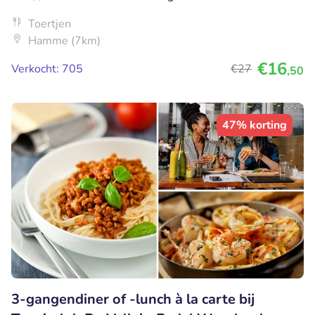
Toertjen
Hamme (7km)
€16
Verkocht: 705
€27
,50
47% korting
3-gangendiner of -lunch à la carte bij