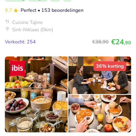
9.7
Perfect
• 153 beoordelingen
Cuisine Tajine
Sint-Niklaas (0km)
€24
Verkocht: 254
€38
,90
,90
36% korting