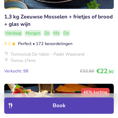
1,3 kg Zeeuwse Mosselen + frietjes of brood
+ glas wijn
Vandaag
Morgen
Zo
Ma
Do
9.2
Perfect
• 172 beoordelingen
Tennisclub De Vallei - Padel Waasland
Temse (7km)
€22
Verkocht: 98
€32
,50
,90
46% korting
Book
Discover
Hotels
Restaurants
Bookings
Menu