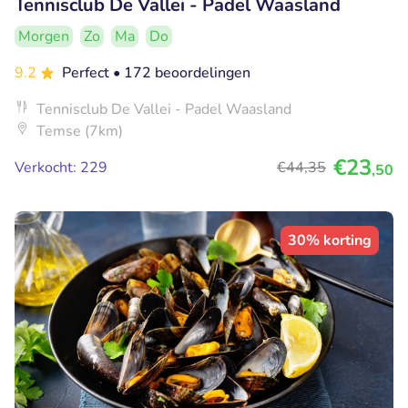
Tennisclub De Vallei - Padel Waasland
Morgen
Zo
Ma
Do
9.2
Perfect
• 172 beoordelingen
Tennisclub De Vallei - Padel Waasland
Temse (7km)
€23
Verkocht: 229
€44
,35
,50
30% korting