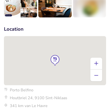
+7
Location
Porto Belfino
Houtbriel 24, 9100 Sint-Niklaas
341 km van Le Havre