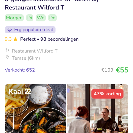
Restaurant Wilford T
Morgen
Di
Wo
Do
Erg populaire deal
9.3
Perfect
• 98 beoordelingen
Restaurant Wilford T
Temse (6km)
€55
Verkocht: 652
€109
47% korting