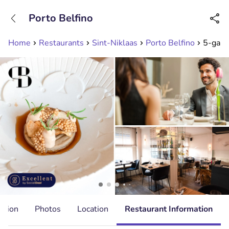
+31208089263
Porto Belfino
Available until 23:00
Home
Restaurants
Sint-Niklaas
Porto Belfino
5-gang
ation
Photos
Location
Restaurant Information