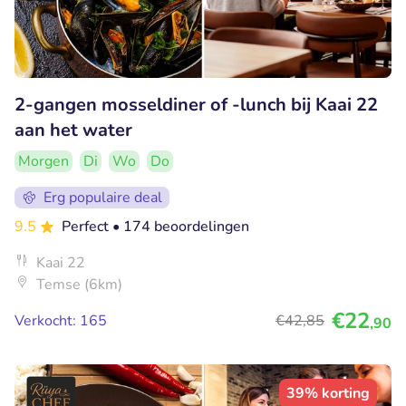
2-gangen mosseldiner of -lunch bij Kaai 22
aan het water
Morgen
Di
Wo
Do
Erg populaire deal
9.5
Perfect
• 174 beoordelingen
Kaai 22
Temse (6km)
€22
Verkocht: 165
€42
,85
,90
39% korting