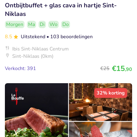
Ontbijtbuffet + glas cava in hartje Sint-
Niklaas
Morgen
Ma
Di
Wo
Do
8.5
Uitstekend
• 103 beoordelingen
Ibis Sint-Niklaas Centrum
Sint-Niklaas (0km)
€15
Verkocht: 391
€25
,90
32% korting