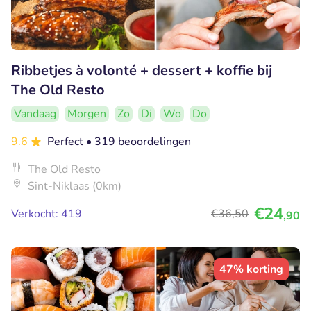
Ribbetjes à volonté + dessert + koffie bij
The Old Resto
Vandaag
Morgen
Zo
Di
Wo
Do
9.6
Perfect
• 319 beoordelingen
The Old Resto
Sint-Niklaas (0km)
€24
Verkocht: 419
€36
,50
,90
47% korting