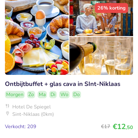
26% korting
Ontbijtbuffet + glas cava in SInt-Niklaas
Morgen
Zo
Ma
Di
Wo
Do
Hotel De Spiegel
Sint-Niklaas (0km)
€12
Verkocht: 209
€17
,50