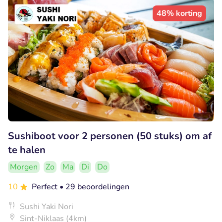
48% korting
Sushiboot voor 2 personen (50 stuks) om af
te halen
Morgen
Zo
Ma
Di
Do
10
Perfect
• 29 beoordelingen
Sushi Yaki Nori
Sint-Niklaas (4km)