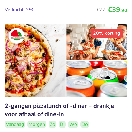
€39
Verkocht: 290
€77
,90
20% korting
2-gangen pizzalunch of -diner + drankje
voor afhaal of dine-in
Vandaag
Morgen
Zo
Di
Wo
Do