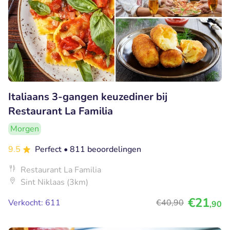
Italiaans 3-gangen keuzediner bij
Restaurant La Familia
Morgen
9.5
Perfect
• 811 beoordelingen
Restaurant La Familia
Sint Niklaas (3km)
€21
Verkocht: 611
€40
,90
,90