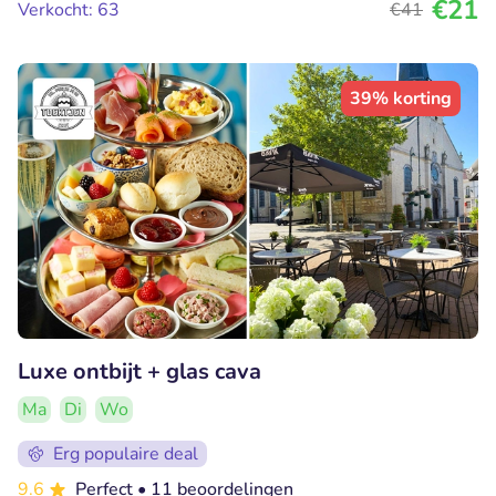
€21
Verkocht: 63
€41
39% korting
Luxe ontbijt + glas cava
Ma
Di
Wo
Erg populaire deal
9.6
Perfect
• 11 beoordelingen