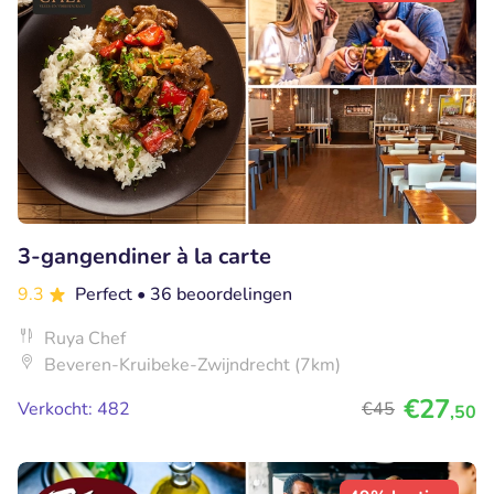
3-gangendiner à la carte
9.3
Perfect
• 36 beoordelingen
Ruya Chef
Beveren-Kruibeke-Zwijndrecht (7km)
€27
Verkocht: 482
€45
,50