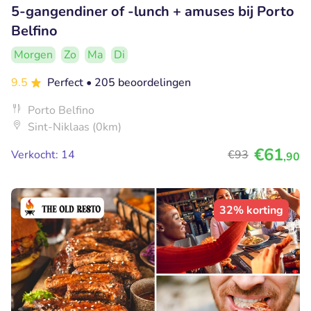
5-gangendiner of -lunch + amuses bij Porto
Belfino
Morgen
Zo
Ma
Di
9.5
Perfect
• 205 beoordelingen
Porto Belfino
Sint-Niklaas (0km)
€61
Verkocht: 14
€93
,90
32% korting