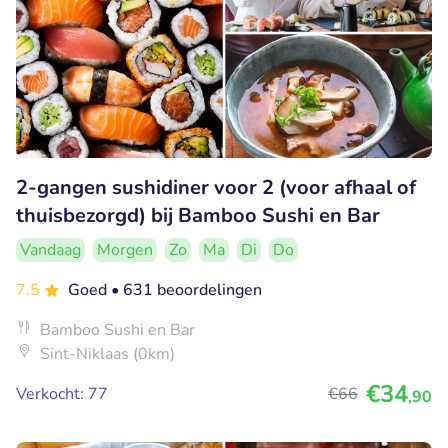
2-gangen sushidiner voor 2 (voor afhaal of
thuisbezorgd) bij Bamboo Sushi en Bar
Vandaag
Morgen
Zo
Ma
Di
Do
7.5
Goed
• 631 beoordelingen
Bamboo Sushi en Bar
Sint-Niklaas (0km)
€34
Verkocht: 77
€66
,90