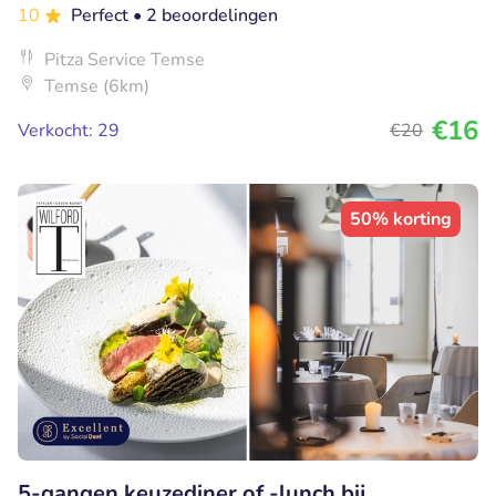
10
Perfect
• 2 beoordelingen
Pitza Service Temse
Temse (6km)
€16
Verkocht: 29
€20
50% korting
5-gangen keuzediner of -lunch bij