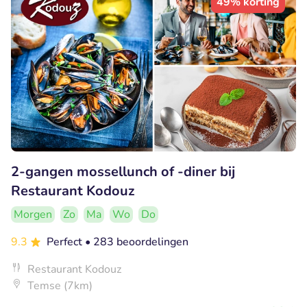
49% korting
2-gangen mossellunch of -diner bij
Restaurant Kodouz
Morgen
Zo
Ma
Wo
Do
9.3
Perfect
• 283 beoordelingen
Restaurant Kodouz
Temse (7km)