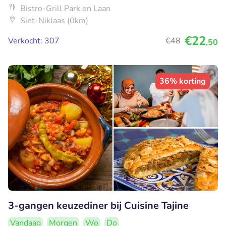
Bistro-Grill Park en Laan
Sint-Niklaas (0km)
€22
Verkocht: 307
€48
,50
36% korting
3-gangen keuzediner bij Cuisine Tajine
Vandaag
Morgen
Wo
Do