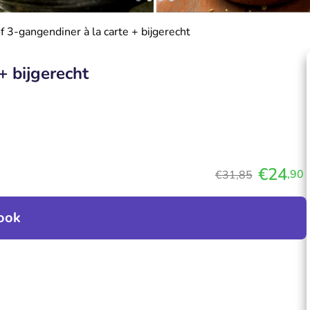
of 3-gangendiner à la carte + bijgerecht
+ bijgerecht
€24
,90
€31,85
ook