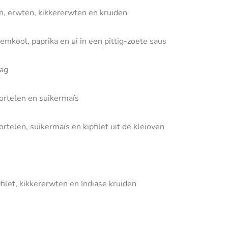
n, erwten, kikkererwten en kruiden
emkool, paprika en ui in een pittig-zoete saus
lag
rtelen en suikermaïs
len, suikermaïs en kipfilet uit de kleioven
ilet, kikkererwten en Indiase kruiden