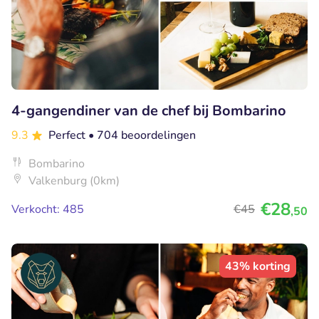
4-gangendiner van de chef bij Bombarino
9.3
Perfect
• 704 beoordelingen
Bombarino
Valkenburg (0km)
€28
Verkocht: 485
€45
,50
43% korting