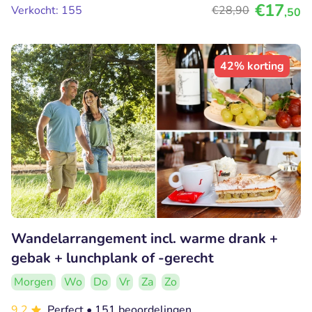
€17
Verkocht: 155
€28
,90
,50
42% korting
Wandelarrangement incl. warme drank +
gebak + lunchplank of -gerecht
Morgen
Wo
Do
Vr
Za
Zo
9.2
Perfect
• 151 beoordelingen