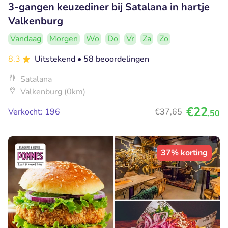
3-gangen keuzediner bij Satalana in hartje
Valkenburg
Vandaag
Morgen
Wo
Do
Vr
Za
Zo
8.3
Uitstekend
• 58 beoordelingen
Satalana
Valkenburg (0km)
€22
Verkocht: 196
€37
,65
,50
37% korting