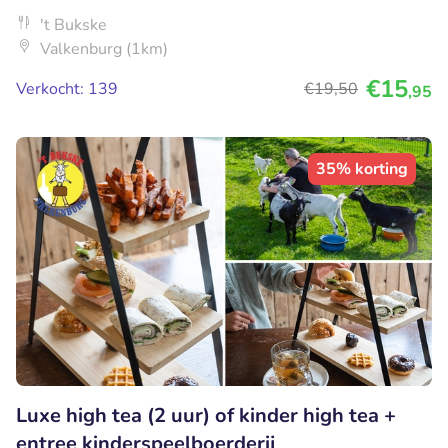
't Bukske
Valkenburg (1km)
€15
Verkocht: 139
€19
,50
,95
35% korting
Luxe high tea (2 uur) of kinder high tea +
entree kinderspeelboerderij