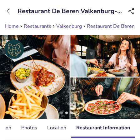
+31208089263
Restaurant De Beren Valkenburg-
Available until 23:00
Par'Course
Home
Restaurants
Valkenburg
Restaurant De Beren V
ation
Photos
Location
Restaurant Information