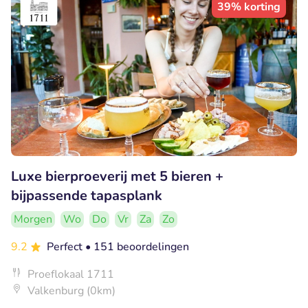
39% korting
Luxe bierproeverij met 5 bieren +
bijpassende tapasplank
Morgen
Wo
Do
Vr
Za
Zo
9.2
Perfect
• 151 beoordelingen
Proeflokaal 1711
Valkenburg (0km)