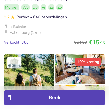
Morgen
Wo
Do
Vr
Za
Zo
9.7
Perfect
• 640 beoordelingen
't Bukske
Valkenburg (1km)
€15
Verkocht: 360
€24
,50
,95
19% korting
Book
Discover
Hotels
Restaurants
Bookings
Menu