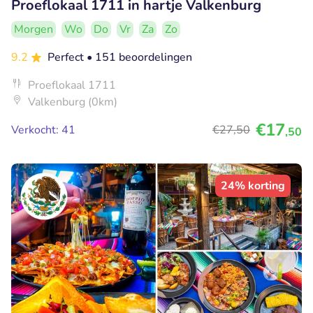
Proeflokaal 1711 in hartje Valkenburg
Morgen
Wo
Do
Vr
Za
Zo
9.2
Perfect
• 151 beoordelingen
Proeflokaal 1711
Valkenburg (0km)
€17
Verkocht: 41
€27
,50
,50
24% korting