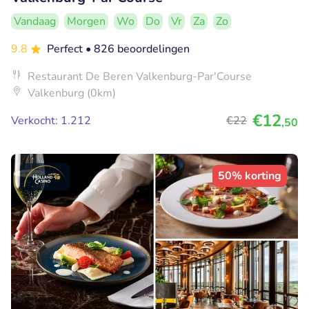
Vandaag
Morgen
Wo
Do
Vr
Za
Zo
9.8
Perfect
• 826 beoordelingen
Restaurant De Beren Valkenburg-Par'Course
Valkenburg (0km)
€12
Verkocht: 1.212
€22
,50
50% korting