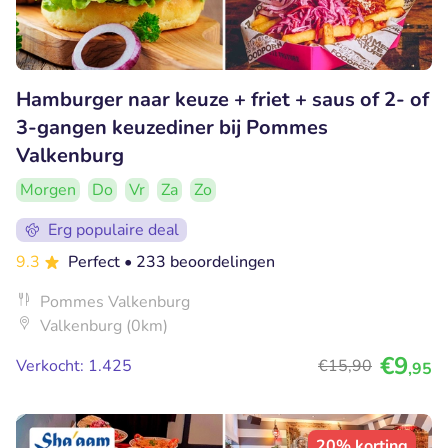
Hamburger naar keuze + friet + saus of 2- of
3-gangen keuzediner bij Pommes
Valkenburg
Morgen
Do
Vr
Za
Zo
Erg populaire deal
9.3
Perfect
• 233 beoordelingen
Pommes Valkenburg
Valkenburg (0km)
€9
Verkocht: 1.425
€15
,90
,95
20% korting