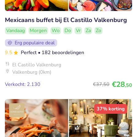
Mexicaans buffet bij El Castillo Valkenburg
Vandaag
Morgen
Wo
Do
Vr
Za
Zo
Erg populaire deal
9.5
Perfect
• 182 beoordelingen
El Castillo Valkenburg
Valkenburg (0km)
€28
Verkocht: 2.130
€37
,50
,50
37% korting