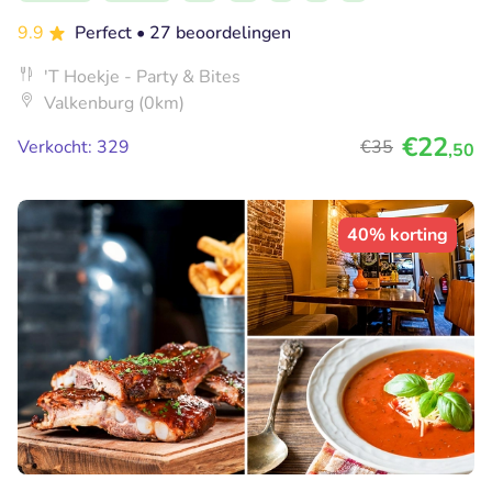
9.9
Perfect
• 27 beoordelingen
'T Hoekje - Party & Bites
Valkenburg (0km)
€22
Verkocht: 329
€35
,50
40% korting