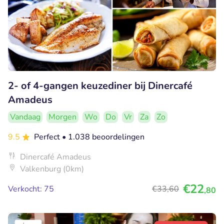
2- of 4-gangen keuzediner bij Dinercafé
Amadeus
Vandaag
Morgen
Wo
Do
Vr
Za
Zo
9.5
Perfect
• 1.038 beoordelingen
Dinercafé Amadeus
Valkenburg (0km)
€22
Verkocht: 75
€33
,60
,80