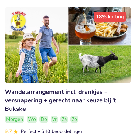
18% korting
Wandelarrangement incl. drankjes +
versnapering + gerecht naar keuze bij 't
Bukske
Morgen
Wo
Do
Vr
Za
Zo
9.7
Perfect
• 640 beoordelingen