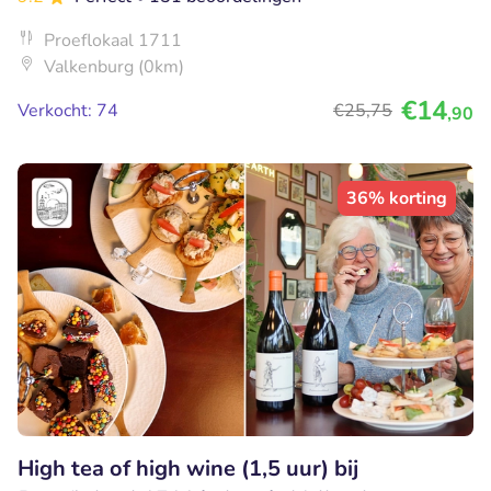
Proeflokaal 1711
Valkenburg (0km)
€14
Verkocht: 74
€25
,75
,90
36% korting
High tea of high wine (1,5 uur) bij