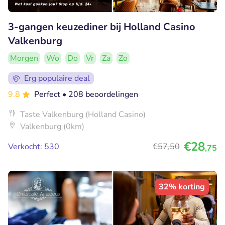
3-gangen keuzediner bij Holland Casino
Valkenburg
Morgen
Wo
Do
Vr
Za
Zo
Erg populaire deal
9.8
Perfect
• 208 beoordelingen
Taste Valkenburg (Holland Casino)
Valkenburg (0km)
€28
Verkocht: 530
€57
,50
,75
32% korting