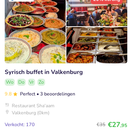
Syrisch buffet in Valkenburg
Wo
Do
Vr
Zo
9.8
Perfect
• 3 beoordelingen
Restaurant Sha'aam
Valkenburg (0km)
€27
Verkocht: 170
€35
,95