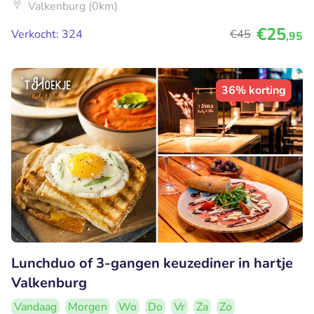
Valkenburg (0km)
€25
Verkocht: 324
€45
,95
36% korting
Lunchduo of 3-gangen keuzediner in hartje
Valkenburg
Vandaag
Morgen
Wo
Do
Vr
Za
Zo