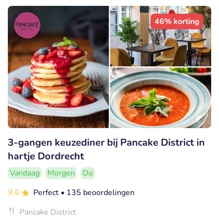
46% korting
3-gangen keuzediner bij Pancake District in
hartje Dordrecht
Vandaag
Morgen
Do
9.6
Perfect
• 135 beoordelingen
Pancake District