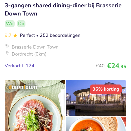
3-gangen shared dining-diner bij Brasserie
Down Town
Wo
Do
9.7
Perfect
• 252 beoordelingen
Brasserie Down Town
Dordrecht (0km)
€24
Verkocht: 124
€40
,95
36% korting