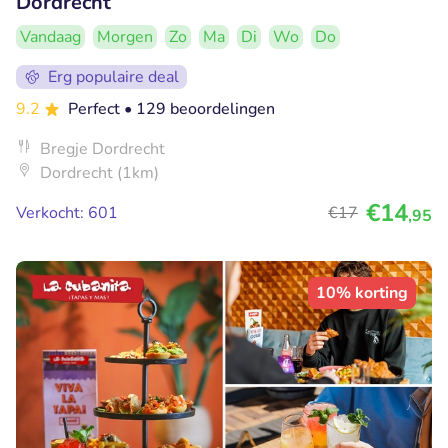
Dordrecht
Vandaag
Morgen
Zo
Ma
Di
Wo
Do
Erg populaire deal
9.2
Perfect
• 129 beoordelingen
Bregje Dordrecht
Dordrecht (1km)
€14
Verkocht: 601
€17
,95
10% korting