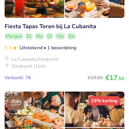
Fiesta Tapas Toren bij La Cubanita
Morgen
Zo
Ma
Di
Wo
Do
8.5
Uitstekend
• 1 beoordeling
La Cubanita Dordrecht
Dordrecht (1km)
€17
Verkocht: 76
€19
,50
,50
29% korting