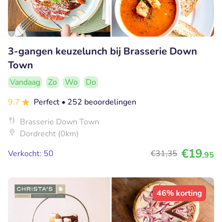
3-gangen keuzelunch bij Brasserie Down
Town
Vandaag
Zo
Wo
Do
9.7
Perfect
• 252 beoordelingen
Brasserie Down Town
Dordrecht (0km)
€19
Verkocht: 50
€31
,35
,95
46% korting