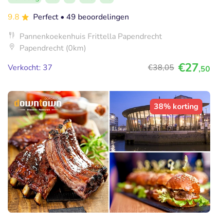
9.8
Perfect
• 49 beoordelingen
Pannenkoekenhuis Frittella Papendrecht
Papendrecht (0km)
€27
Verkocht: 37
€38
,05
,50
38% korting