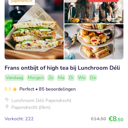
Frans ontbijt of high tea bij Lunchroom Déli
Vandaag
Morgen
Zo
Ma
Di
Wo
Do
9.5
Perfect
• 85 beoordelingen
Lunchroom Déli Papendrecht
Papendrecht (0km)
€8
Verkocht: 222
€14
,50
,50