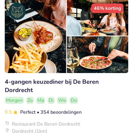
46% korting
4-gangen keuzediner bij De Beren
Dordrecht
Morgen
Zo
Ma
Di
Wo
Do
9.5
Perfect
• 354 beoordelingen
Restaurant De Beren Dordrecht
Dordrecht (1km)