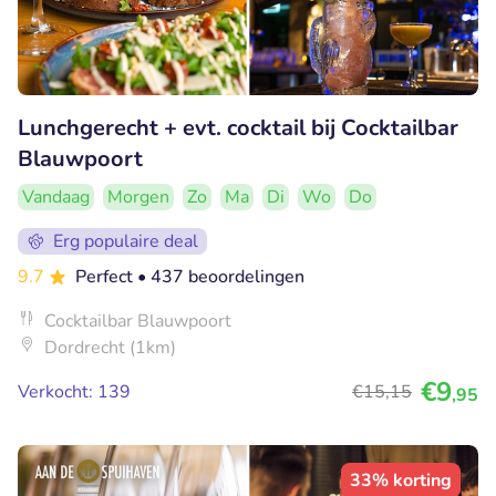
Lunchgerecht + evt. cocktail bij Cocktailbar
Blauwpoort
Vandaag
Morgen
Zo
Ma
Di
Wo
Do
Erg populaire deal
9.7
Perfect
• 437 beoordelingen
Cocktailbar Blauwpoort
Dordrecht (1km)
€9
Verkocht: 139
€15
,15
,95
33% korting