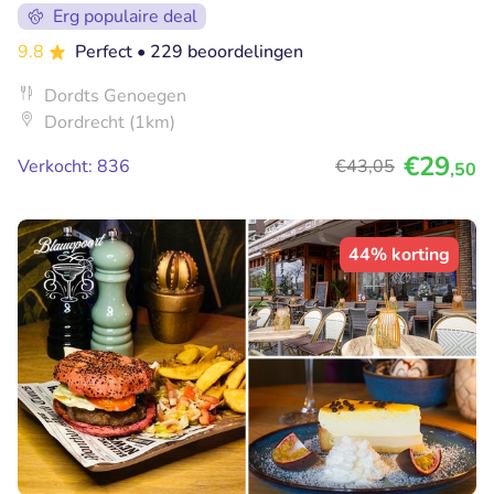
Erg populaire deal
9.8
Perfect
• 229 beoordelingen
Dordts Genoegen
Dordrecht (1km)
€29
Verkocht: 836
€43
,05
,50
44% korting