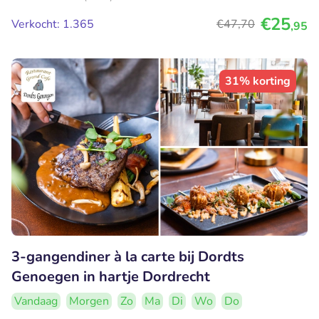
€25
Verkocht: 1.365
€47
,70
,95
31% korting
3-gangendiner à la carte bij Dordts
Genoegen in hartje Dordrecht
Vandaag
Morgen
Zo
Ma
Di
Wo
Do