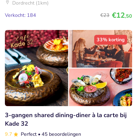
Dordrecht (1km)
€12
Verkocht: 184
€23
,50
33% korting
3-gangen shared dining-diner à la carte bij
Kade 32
9.7
Perfect
• 45 beoordelingen