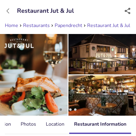
+31208089263
Restaurant Jut & Jul
Available until 23:00
Home
Restaurants
Papendrecht
Restaurant Jut & Jul
ation
Photos
Location
Restaurant Information