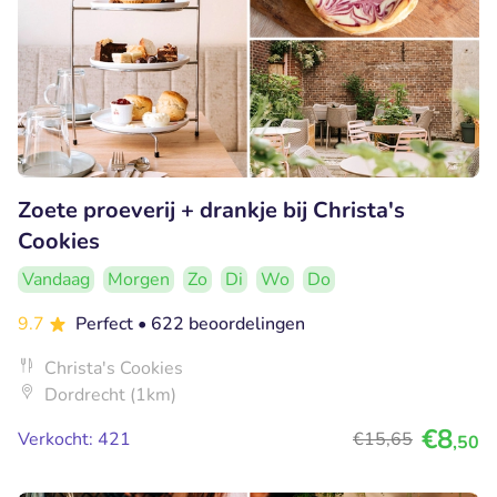
Zoete proeverij + drankje bij Christa's
Cookies
Vandaag
Morgen
Zo
Di
Wo
Do
9.7
Perfect
• 622 beoordelingen
Christa's Cookies
Dordrecht (1km)
€8
Verkocht: 421
€15
,65
,50