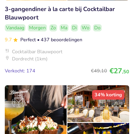
3-gangendiner à la carte bij Cocktailbar
Blauwpoort
Vandaag
Morgen
Zo
Ma
Di
Wo
Do
9.7
Perfect
• 437 beoordelingen
Cocktailbar Blauwpoort
Dordrecht (1km)
€27
Verkocht: 174
€49
,10
,50
34% korting