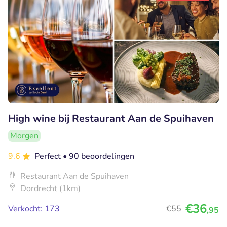
High wine bij Restaurant Aan de Spuihaven
Morgen
9.6
Perfect
• 90 beoordelingen
Restaurant Aan de Spuihaven
Dordrecht (1km)
€36
Verkocht: 173
€55
,95