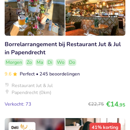
Borrelarrangement bij Restaurant Jut & Jul
in Papendrecht
Morgen
Zo
Ma
Di
Wo
Do
9.6
Perfect
• 245 beoordelingen
Restaurant Jut & Jul
Papendrecht (0km)
€14
Verkocht: 73
€22
,75
,95
41% korting