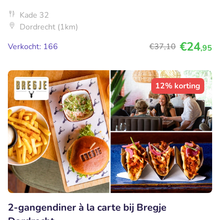
Kade 32
Dordrecht (1km)
€24
Verkocht: 166
€37
,10
,95
12% korting
2-gangendiner à la carte bij Bregje