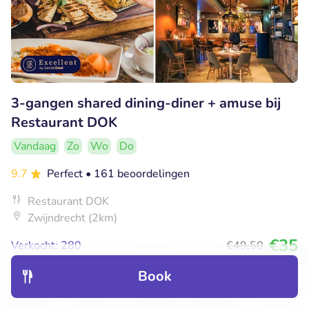
3-gangen shared dining-diner + amuse bij
Restaurant DOK
Vandaag
Zo
Wo
Do
9.7
Perfect
• 161 beoordelingen
Restaurant DOK
Zwijndrecht (2km)
€35
Verkocht: 280
€49
,50
Book
Discover
Hotels
Restaurants
Bookings
Menu
19% korting