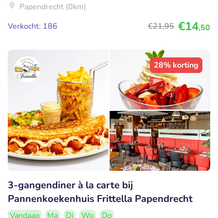
Papendrecht (0km)
€14
Verkocht: 186
€21
,95
,50
28% korting
3-gangendiner à la carte bij
Pannenkoekenhuis Frittella Papendrecht
Vandaag
Ma
Di
Wo
Do