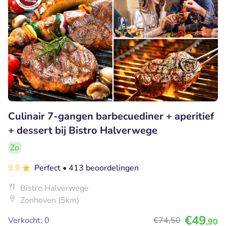
Culinair 7-gangen barbecuediner + aperitief
+ dessert bij Bistro Halverwege
Zo
9.9
Perfect
• 413 beoordelingen
Bistro Halverwege
Zonhoven (5km)
€49
Verkocht: 0
€74
,50
,90