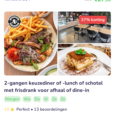
37% korting
2-gangen keuzediner of -lunch of schotel
met frisdrank voor afhaal of dine-in
Morgen
Wo
Do
Vr
Za
Zo
10
Perfect
• 13 beoordelingen