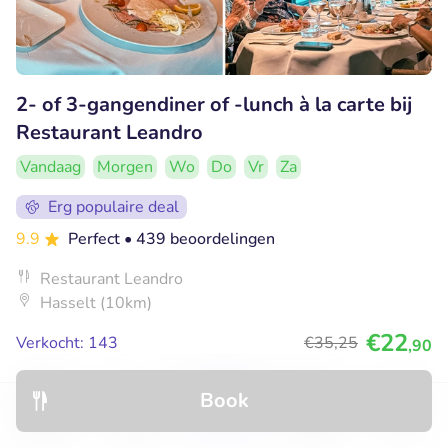
2- of 3-gangendiner of -lunch à la carte bij
Restaurant Leandro
Vandaag
Morgen
Wo
Do
Vr
Za
Erg populaire deal
9.9
Perfect
• 439 beoordelingen
Restaurant Leandro
Hasselt (10km)
€22
Verkocht: 143
€35
,25
,90
Book
42% korting
Discover
Hotels
Restaurants
Bookings
Menu