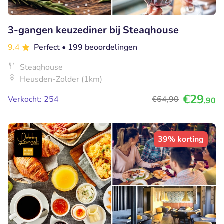
3-gangen keuzediner bij Steaqhouse
9.4
Perfect
• 199 beoordelingen
Steaqhouse
Heusden-Zolder (1km)
€29
Verkocht: 254
€64
,90
,90
39% korting