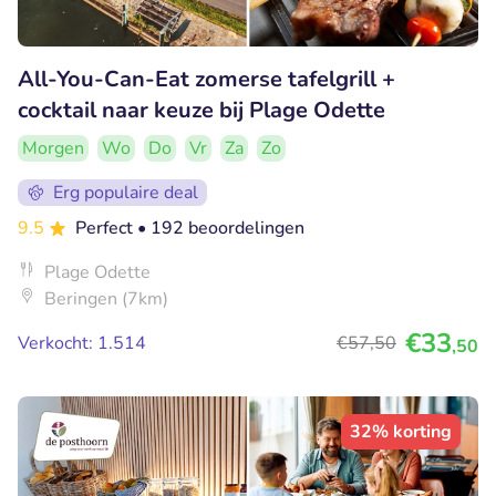
All-You-Can-Eat zomerse tafelgrill +
cocktail naar keuze bij Plage Odette
Morgen
Wo
Do
Vr
Za
Zo
Erg populaire deal
9.5
Perfect
• 192 beoordelingen
Plage Odette
Beringen (7km)
€33
Verkocht: 1.514
€57
,50
,50
32% korting