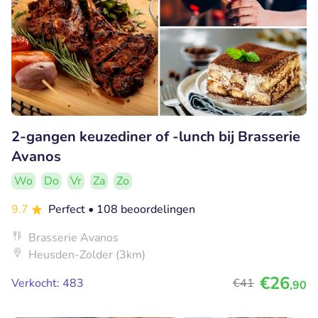
2-gangen keuzediner of -lunch bij Brasserie
Avanos
Wo
Do
Vr
Za
Zo
9.7
Perfect
• 108 beoordelingen
Brasserie Avanos
Heusden-Zolder (3km)
€26
Verkocht: 483
€41
,90