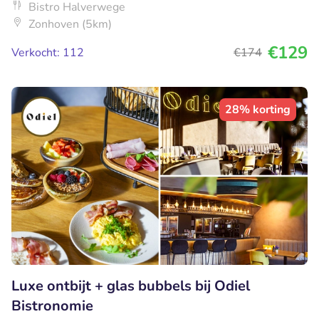
Bistro Halverwege
Zonhoven (5km)
€129
Verkocht: 112
€174
28% korting
Luxe ontbijt + glas bubbels bij Odiel
Bistronomie