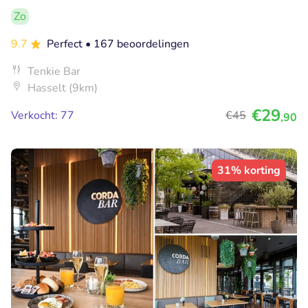
Zo
9.7
Perfect
• 167 beoordelingen
Tenkie Bar
Hasselt (9km)
€29
Verkocht: 77
€45
,90
31% korting