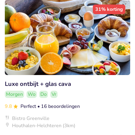
31% korting
Luxe ontbijt + glas cava
Morgen
Wo
Do
Vr
9.8
Perfect
• 16 beoordelingen
Bistro Greenville
Houthalen-Helchteren (3km)