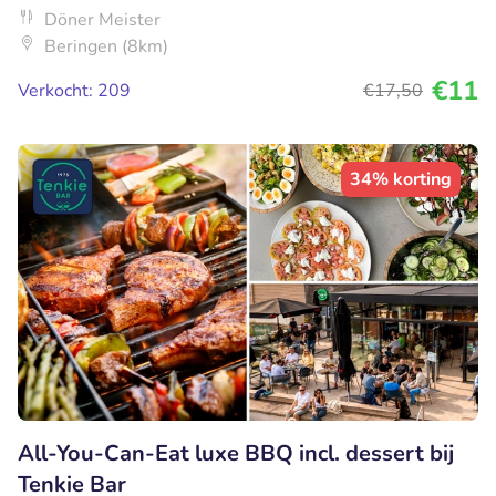
Döner Meister
Beringen (8km)
€11
Verkocht: 209
€17
,50
34% korting
All-You-Can-Eat luxe BBQ incl. dessert bij
Tenkie Bar