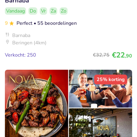
Barnaba
Vandaag
Do
Vr
Za
Zo
9
Perfect
• 55 beoordelingen
Barnaba
Beringen (4km)
€22
Verkocht: 250
€32
,75
,90
25% korting