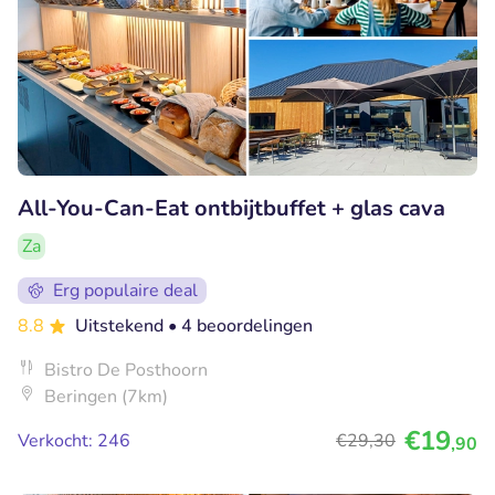
All-You-Can-Eat ontbijtbuffet + glas cava
Za
Erg populaire deal
8.8
Uitstekend
• 4 beoordelingen
Bistro De Posthoorn
Beringen (7km)
€19
Verkocht: 246
€29
,30
,90