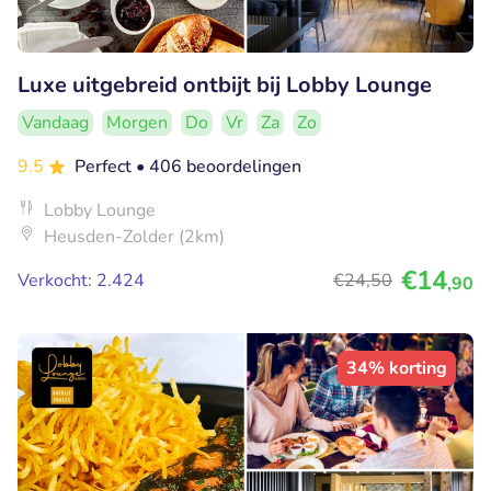
Luxe uitgebreid ontbijt bij Lobby Lounge
Vandaag
Morgen
Do
Vr
Za
Zo
9.5
Perfect
• 406 beoordelingen
Lobby Lounge
Heusden-Zolder (2km)
€14
Verkocht: 2.424
€24
,50
,90
34% korting