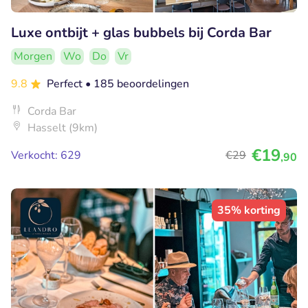
Luxe ontbijt + glas bubbels bij Corda Bar
Morgen
Wo
Do
Vr
9.8
Perfect
• 185 beoordelingen
Corda Bar
Hasselt (9km)
€19
Verkocht: 629
€29
,90
35% korting