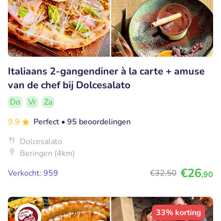
Italiaans 2-gangendiner à la carte + amuse
van de chef bij Dolcesalato
Do
Vr
Za
9.9
Perfect
• 95 beoordelingen
Dolcesalato
Beringen (4km)
€26
Verkocht: 959
€32
,50
,90
33% korting