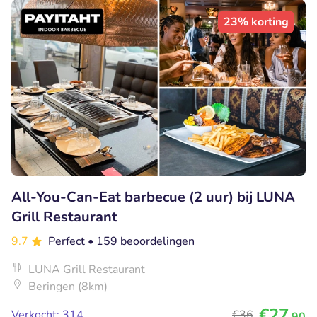
23% korting
All-You-Can-Eat barbecue (2 uur) bij LUNA
Grill Restaurant
9.7
Perfect
• 159 beoordelingen
LUNA Grill Restaurant
Beringen (8km)
€27
Verkocht: 314
€36
,90