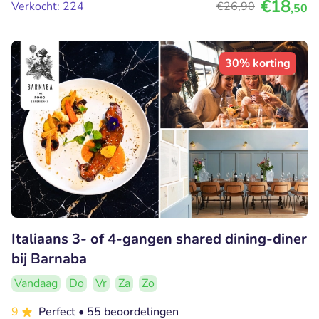
€18
Verkocht: 224
€26
,90
,50
30% korting
Italiaans 3- of 4-gangen shared dining-diner
bij Barnaba
Vandaag
Do
Vr
Za
Zo
9
Perfect
• 55 beoordelingen