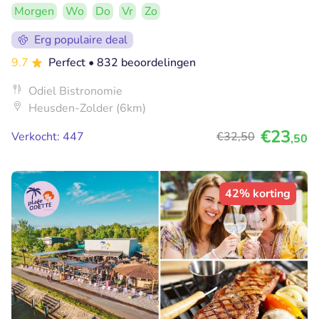
Morgen
Wo
Do
Vr
Zo
Erg populaire deal
9.7
Perfect
• 832 beoordelingen
Odiel Bistronomie
Heusden-Zolder (6km)
€23
Verkocht: 447
€32
,50
,50
42% korting