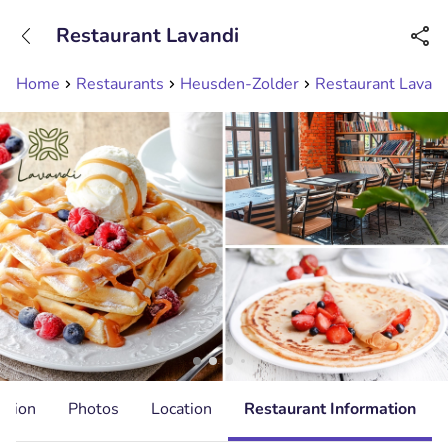
+31208089263
Restaurant Lavandi
Available until 23:00
Home
Restaurants
Heusden-Zolder
Restaurant Lavand
ation
Photos
Location
Restaurant Information