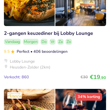
2-gangen keuzediner bij Lobby Lounge
Vandaag
Morgen
Do
Vr
Za
Zo
9.5
Perfect
• 406 beoordelingen
Lobby Lounge
Heusden-Zolder (2km)
€19
Verkocht: 860
€30
,90
34% korting