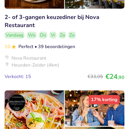
2- of 3-gangen keuzediner bij Nova
Restaurant
Vandaag
Wo
Do
Vr
Za
Zo
10
Perfect
• 39 beoordelingen
Nova Restaurant
Heusden-Zolder (4km)
€24
Verkocht: 15
€33
,05
,90
17% korting