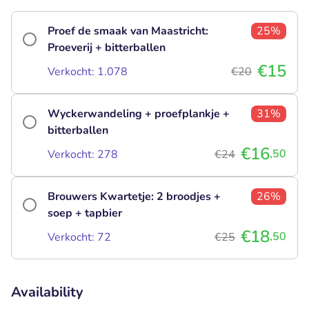
Proef de smaak van Maastricht:
25%
Proeverij + bitterballen
€15
Verkocht: 1.078
€20
Wyckerwandeling + proefplankje +
31%
bitterballen
€16
,50
Verkocht: 278
€24
Brouwers Kwartetje: 2 broodjes +
26%
soep + tapbier
€18
,50
Verkocht: 72
€25
Availability