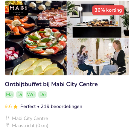
36% korting
Ontbijtbuffet bij Mabi City Centre
Ma
Di
Wo
Do
9.6
Perfect
• 219 beoordelingen
Mabi City Centre
Maastricht (0km)