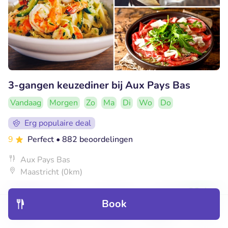
3-gangen keuzediner bij Aux Pays Bas
Vandaag
Morgen
Zo
Ma
Di
Wo
Do
Erg populaire deal
9
Perfect
• 882 beoordelingen
Aux Pays Bas
Maastricht (0km)
€24
Verkocht: 256
€49
,50
Book
Discover
Hotels
Restaurants
Bookings
Menu