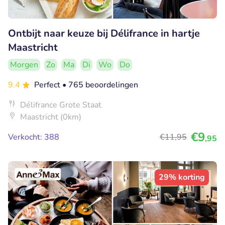
Ontbijt naar keuze bij Délifrance in hartje
Maastricht
Morgen
Zo
Ma
Di
Wo
Do
9.4
Perfect
• 765 beoordelingen
Délifrance Grote Staat
Maastricht (0km)
€9
Verkocht: 388
€11
,95
,95
29% korting