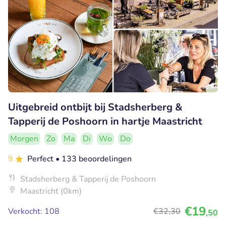
Uitgebreid ontbijt bij Stadsherberg &
Tapperij de Poshoorn in hartje Maastricht
Morgen
Zo
Ma
Di
Wo
Do
9
Perfect
• 133 beoordelingen
Stadsherberg & Tapperij de Poshoorn
Maastricht (0km)
€19
Verkocht: 108
€32
,30
,50