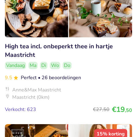
High tea incl. onbeperkt thee in hartje
Maastricht
Vandaag
Ma
Di
Wo
Do
9.5
Perfect
• 26 beoordelingen
Anne&Max Maastricht
Maastricht (0km)
€19
Verkocht: 623
€27
,50
,50
15% korting