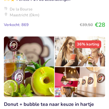
De la Bourse
Maastricht (0km)
€28
Verkocht: 869
€39
,50
36% korting
Donut + bubble tea naar keuze in hartje