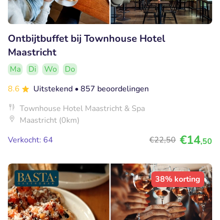
Ontbijtbuffet bij Townhouse Hotel
Maastricht
Ma
Di
Wo
Do
8.6
Uitstekend
• 857 beoordelingen
Townhouse Hotel Maastricht & Spa
Maastricht (0km)
€14
Verkocht: 64
€22
,50
,50
38% korting