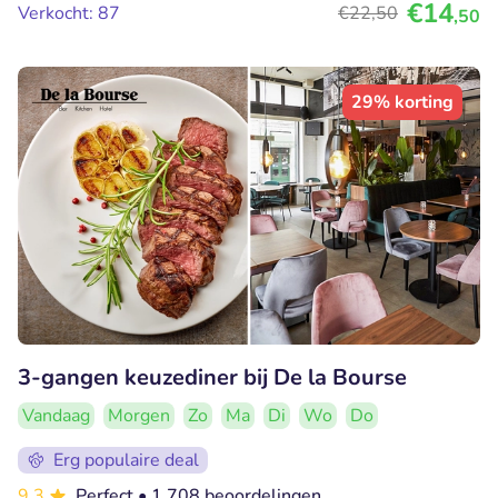
€14
Verkocht: 87
€22
,50
,50
29% korting
3-gangen keuzediner bij De la Bourse
Vandaag
Morgen
Zo
Ma
Di
Wo
Do
Erg populaire deal
9.3
Perfect
• 1.708 beoordelingen