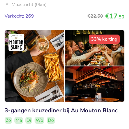
Maastricht (0km)
€17
Verkocht: 269
€22
,50
,50
33% korting
3-gangen keuzediner bij Au Mouton Blanc
Zo
Ma
Di
Wo
Do