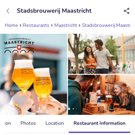
+31208089263
Stadsbrouwerij Maastricht
Available until 23:00
Home
Restaurants
Maastricht
Stadsbrouwerij Maastric
ation
Photos
Location
Restaurant Information