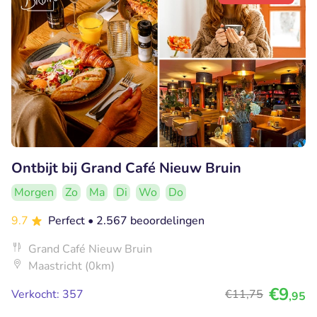
Ontbijt bij Grand Café Nieuw Bruin
Morgen
Zo
Ma
Di
Wo
Do
9.7
Perfect
• 2.567 beoordelingen
Grand Café Nieuw Bruin
Maastricht (0km)
€9
Verkocht: 357
€11
,75
,95