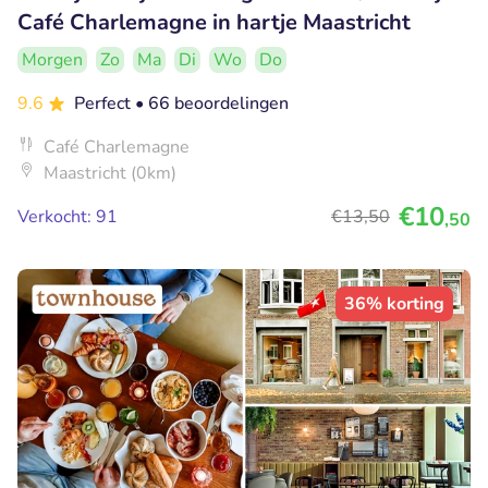
Café Charlemagne in hartje Maastricht
Morgen
Zo
Ma
Di
Wo
Do
9.6
Perfect
• 66 beoordelingen
Café Charlemagne
Maastricht (0km)
€10
Verkocht: 91
€13
,50
,50
36% korting