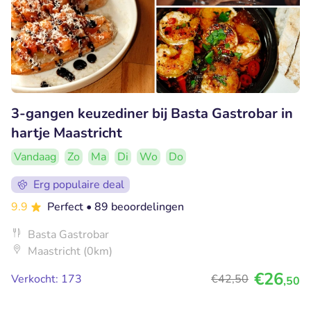
3-gangen keuzediner bij Basta Gastrobar in
hartje Maastricht
Vandaag
Zo
Ma
Di
Wo
Do
Erg populaire deal
9.9
Perfect
• 89 beoordelingen
Basta Gastrobar
Maastricht (0km)
€26
Verkocht: 173
€42
,50
,50