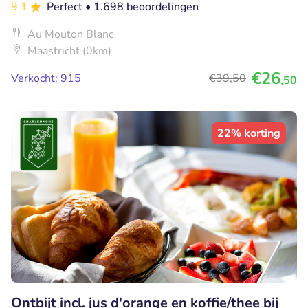
9.1
Perfect
• 1.698 beoordelingen
Au Mouton Blanc
Maastricht (0km)
€26
Verkocht: 915
€39
,50
,50
22% korting
Ontbijt incl. jus d'orange en koffie/thee bij