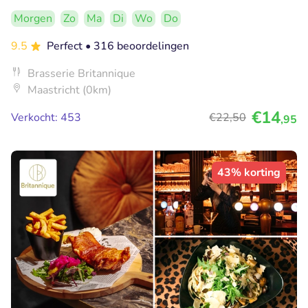
Morgen
Zo
Ma
Di
Wo
Do
9.5
Perfect
• 316 beoordelingen
Brasserie Britannique
Maastricht (0km)
€14
Verkocht: 453
€22
,50
,95
43% korting