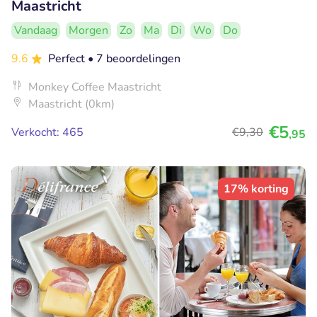
Maastricht
Vandaag
Morgen
Zo
Ma
Di
Wo
Do
9.6
Perfect
• 7 beoordelingen
Monkey Coffee Maastricht
Maastricht (0km)
€5
Verkocht: 465
€9
,30
,95
17% korting