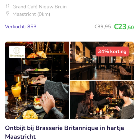
Grand Café Nieuw Bruin
Maastricht (0km)
€23
Verkocht: 853
€39
,95
,50
34% korting
Ontbijt bij Brasserie Britannique in hartje
Maastricht