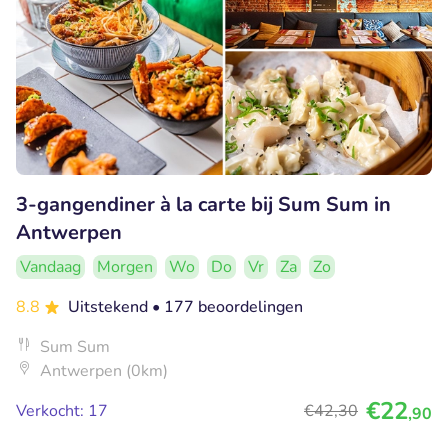
3-gangendiner à la carte bij Sum Sum in
Antwerpen
Vandaag
Morgen
Wo
Do
Vr
Za
Zo
8.8
Uitstekend
• 177 beoordelingen
Sum Sum
Antwerpen (0km)
€22
Verkocht: 17
€42
,30
,90