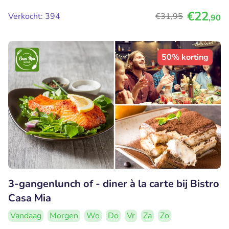
€22
Verkocht: 394
€31
,95
,90
50% korting
3-gangenlunch of - diner à la carte bij Bistro
Casa Mia
Vandaag
Morgen
Wo
Do
Vr
Za
Zo