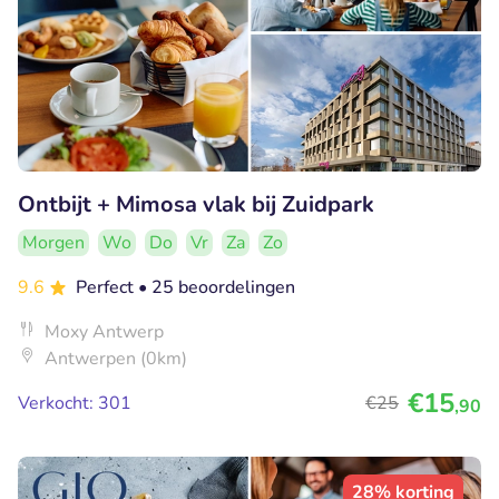
Ontbijt + Mimosa vlak bij Zuidpark
Morgen
Wo
Do
Vr
Za
Zo
9.6
Perfect
• 25 beoordelingen
Moxy Antwerp
Antwerpen (0km)
€15
Verkocht: 301
€25
,90
28% korting