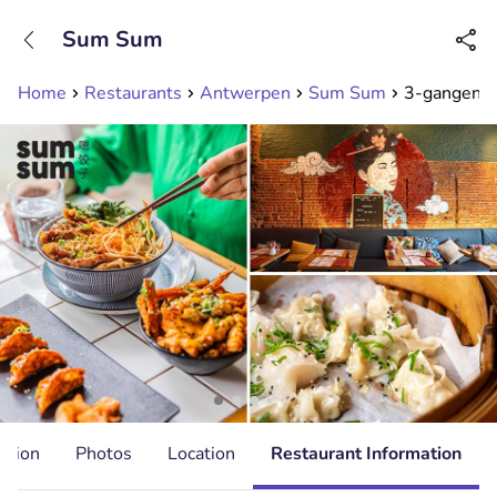
+31208089263
Sum Sum
Available until 23:00
Home
Restaurants
Antwerpen
Sum Sum
3-gangendin
ation
Photos
Location
Restaurant Information