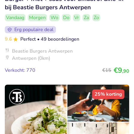
bij Beastie Burgers Antwerpen
Vandaag
Morgen
Wo
Do
Vr
Za
Zo
Erg populaire deal
9.6
Perfect
• 49 beoordelingen
Beastie Burgers Antwerpen
Antwerpen (0km)
€9
Verkocht: 770
€15
,90
25% korting