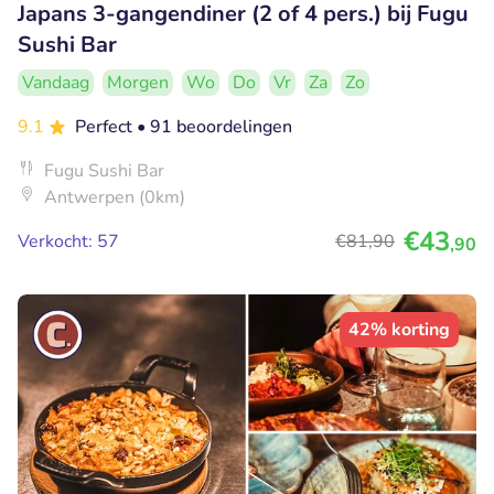
Japans 3-gangendiner (2 of 4 pers.) bij Fugu
Sushi Bar
Vandaag
Morgen
Wo
Do
Vr
Za
Zo
9.1
Perfect
• 91 beoordelingen
Fugu Sushi Bar
Antwerpen (0km)
€43
Verkocht: 57
€81
,90
,90
42% korting