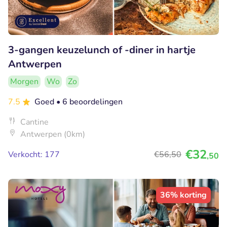
3-gangen keuzelunch of -diner in hartje
Antwerpen
Morgen
Wo
Zo
7.5
Goed
• 6 beoordelingen
Cantine
Antwerpen (0km)
€32
Verkocht: 177
€56
,50
,50
36% korting