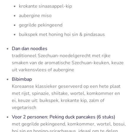
krokante sinaasappel-kip
aubergine miso
gegrilde pekingeend
buikspek met honing hoi sin & pindasaus
Dan dan noodles
traditioneel Szechuan-noedelgerecht met rijke
smaken van de aromatische Szechuan-keuken, k
euze
uit varkensvlees of aubergine
Bibimbap
Koreaanse klassieker geserveerd op een hete plaat
met rijst, spinazie, shiitake, wortel, komkommer en
ei,
keuze uit: buikspek, krokante kip, zalm of
vegetarisch
Voor 2 personen: Peking duck pancakes (6 stuks)
met gegrilde pekingeend, komkommer, wortel, bosui,
hoi sin en honing-srirachasaus, ideaal om te delen