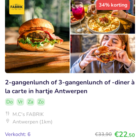
34% korting
2-gangenlunch of 3-gangenlunch of -diner à
la carte in hartje Antwerpen
Do
Vr
Za
Zo
M.C's FABRIK
Antwerpen (1km)
€22
Verkocht: 6
€33
,90
,50