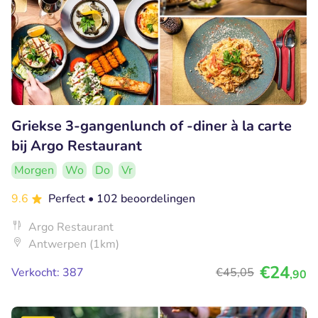
Griekse 3-gangenlunch of -diner à la carte
bij Argo Restaurant
Morgen
Wo
Do
Vr
9.6
Perfect
• 102 beoordelingen
Argo Restaurant
Antwerpen (1km)
€24
Verkocht: 387
€45
,05
,90