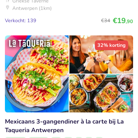
Griekse Taverne
Antwerpen (1km)
€19
Verkocht: 139
€34
,90
32% korting
Mexicaans 3-gangendiner à la carte bij La
Taqueria Antwerpen