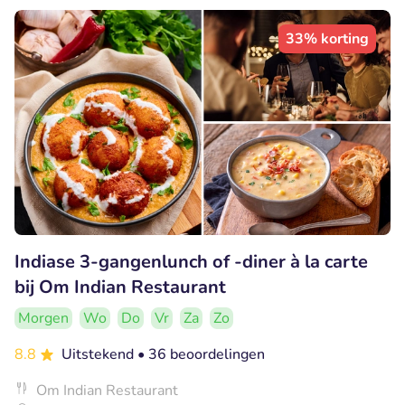
33% korting
Indiase 3-gangenlunch of -diner à la carte
bij Om Indian Restaurant
Morgen
Wo
Do
Vr
Za
Zo
8.8
Uitstekend
• 36 beoordelingen
Om Indian Restaurant