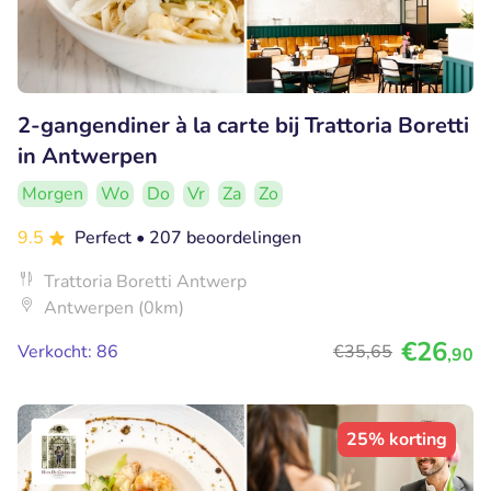
2-gangendiner à la carte bij Trattoria Boretti
in Antwerpen
Morgen
Wo
Do
Vr
Za
Zo
9.5
Perfect
• 207 beoordelingen
Trattoria Boretti Antwerp
Antwerpen (0km)
€26
Verkocht: 86
€35
,65
,90
25% korting