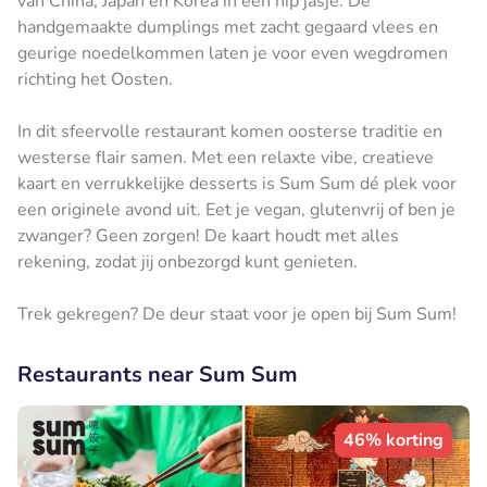
van China, Japan en Korea in een hip jasje. De
handgemaakte dumplings met zacht gegaard vlees en
geurige noedelkommen laten je voor even wegdromen
richting het Oosten.
In dit sfeervolle restaurant komen oosterse traditie en
westerse flair samen. Met een relaxte vibe, creatieve
kaart en verrukkelijke desserts is Sum Sum dé plek voor
een originele avond uit. Eet je vegan, glutenvrij of ben je
zwanger? Geen zorgen! De kaart houdt met alles
rekening, zodat jij onbezorgd kunt genieten.
Trek gekregen? De deur staat voor je open bij Sum Sum!
Restaurants near Sum Sum
46% korting