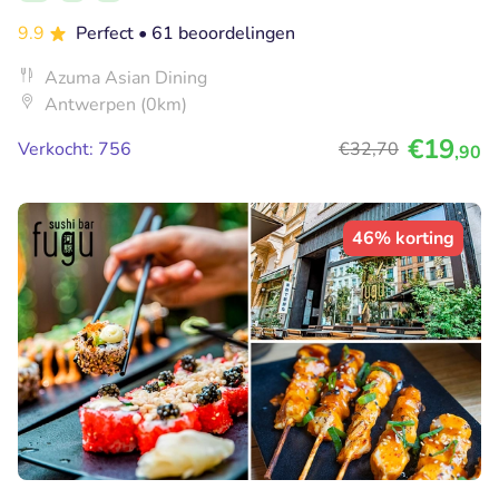
9.9
Perfect
• 61 beoordelingen
Azuma Asian Dining
Antwerpen (0km)
€19
Verkocht: 756
€32
,70
,90
46% korting