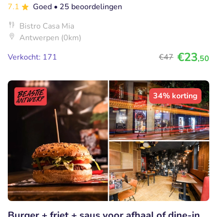
7.1
Goed
• 25 beoordelingen
Bistro Casa Mia
Antwerpen (0km)
€23
Verkocht: 171
€47
,50
34% korting
Burger + friet + saus voor afhaal of dine-in