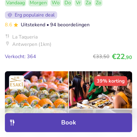
Vandaag
Morgen
Wo
Do
Vr
Za
Zo
Erg populaire deal
8.6
Uitstekend
• 94 beoordelingen
La Taqueria
Antwerpen (1km)
€22
Verkocht: 364
€33
,50
,90
39% korting
Book
Discover
Hotels
Restaurants
Bookings
Menu