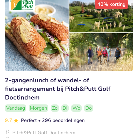
40% korting
2-gangenlunch of wandel- of
fietsarrangement bij Pitch&Putt Golf
Doetinchem
Vandaag
Morgen
Zo
Di
Wo
Do
9.7
Perfect
• 296 beoordelingen
Pitch&Putt Golf Doetinchem