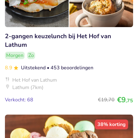
2-gangen keuzelunch bij Het Hof van
Lathum
Morgen
Zo
8.9
Uitstekend
• 453 beoordelingen
Het Hof van Lathum
Lathum (7km)
€9
Verkocht: 68
€19
,70
,75
38% korting