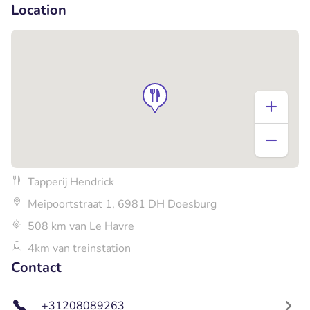
Location
Tapperij Hendrick
Meipoortstraat 1, 6981 DH Doesburg
508 km van Le Havre
4km van treinstation
Contact
+31208089263