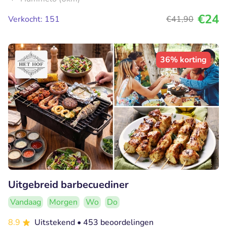
€24
Verkocht: 151
€41
,90
36% korting
Uitgebreid barbecuediner
Vandaag
Morgen
Wo
Do
8.9
Uitstekend
• 453 beoordelingen