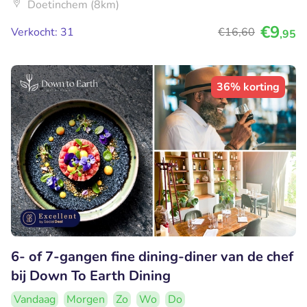
Doetinchem (8km)
€9
Verkocht: 31
€16
,60
,95
36% korting
6- of 7-gangen fine dining-diner van de chef
bij Down To Earth Dining
Vandaag
Morgen
Zo
Wo
Do