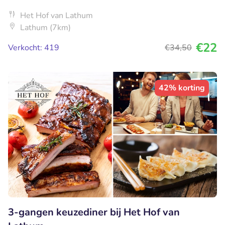
Het Hof van Lathum
Lathum (7km)
€22
Verkocht: 419
€34
,50
42% korting
3-gangen keuzediner bij Het Hof van