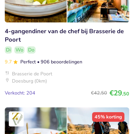
4-gangendiner van de chef bij Brasserie de
Poort
Di
Wo
Do
9.7
Perfect
• 906 beoordelingen
Brasserie de Poort
Doesburg (0km)
€29
Verkocht: 204
€42
,50
,50
45% korting