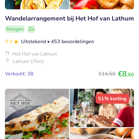
Wandelarrangement bij Het Hof van Lathum
Morgen
Zo
8.9
Uitstekend
• 453 beoordelingen
Het Hof van Lathum
Lathum (7km)
€8
Verkocht: 38
€14
,50
,50
51% korting