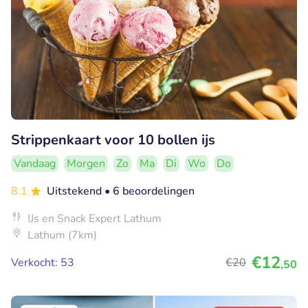
Strippenkaart voor 10 bollen ijs
Vandaag
Morgen
Zo
Ma
Di
Wo
Do
8.1
Uitstekend
• 6 beoordelingen
IJs en Snack Expert Lathum
Lathum (7km)
€12
Verkocht: 53
€20
,50