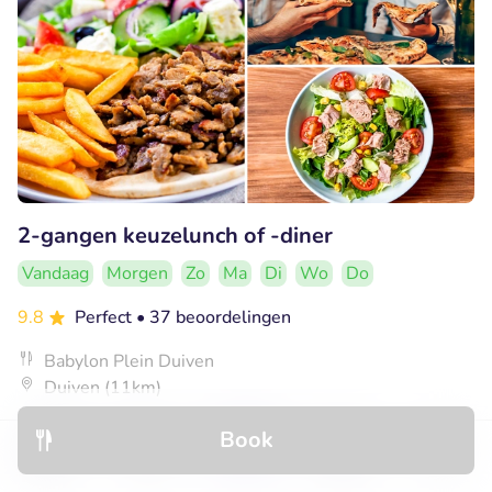
2-gangen keuzelunch of -diner
Vandaag
Morgen
Zo
Ma
Di
Wo
Do
9.8
Perfect
• 37 beoordelingen
Babylon Plein Duiven
Duiven (11km)
€12
Verkocht: 430
€18
,25
Book
Discover
Hotels
Restaurants
Bookings
Menu