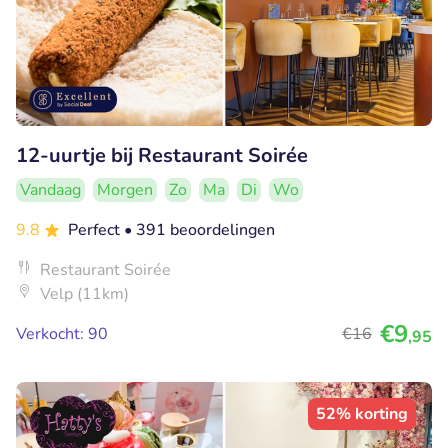
12-uurtje bij Restaurant Soirée
Vandaag
Morgen
Zo
Ma
Di
Wo
9.8
Perfect
• 391 beoordelingen
Restaurant Soirée
Velp (11km)
€9
Verkocht: 90
€16
,95
52% korting