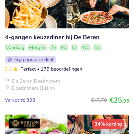
4-gangen keuzediner bij De Beren
Vandaag
Morgen
Zo
Ma
Di
Wo
Do
Erg populaire deal
9.3
Perfect
• 179 beoordelingen
De Beren Doetinchem
Doetinchem (11km)
€25
Verkocht: 308
€47
,70
,95
34% korting