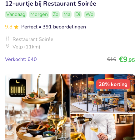
12-uurtje bij Restaurant Soirée
Vandaag
Morgen
Zo
Ma
Di
Wo
9.8
Perfect
• 391 beoordelingen
Restaurant Soirée
Velp (11km)
€9
Verkocht: 640
€16
,95
28% korting