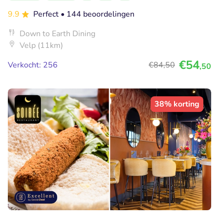
9.9
Perfect
• 144 beoordelingen
Down to Earth Dining
Velp (11km)
€54
Verkocht: 256
€84
,50
,50
38% korting