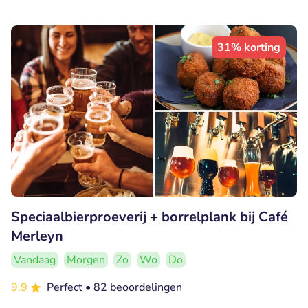
31% korting
Speciaalbierproeverij + borrelplank bij Café
Merleyn
Vandaag
Morgen
Zo
Wo
Do
9.9
Perfect
• 82 beoordelingen