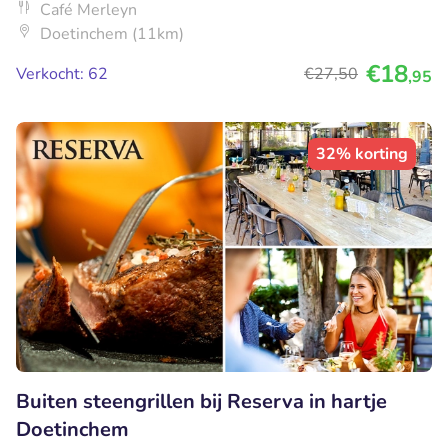
Café Merleyn
Doetinchem (11km)
€18
Verkocht: 62
€27
,50
,95
32% korting
Buiten steengrillen bij Reserva in hartje
Doetinchem