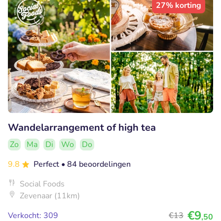
27% korting
Wandelarrangement of high tea
Zo
Ma
Di
Wo
Do
9.8
Perfect
• 84 beoordelingen
Social Foods
Zevenaar (11km)
€9
Verkocht: 309
€13
,50