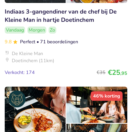
Indiaas 3-gangendiner van de chef bij De
Kleine Man in hartje Doetinchem
Vandaag
Morgen
Zo
9.8
Perfect
• 71 beoordelingen
De Kleine Man
Doetinchem (11km)
€25
Verkocht: 174
€35
,95
46% korting