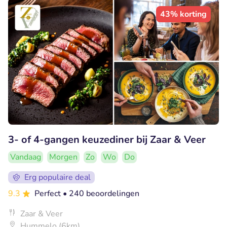
43% korting
3- of 4-gangen keuzediner bij Zaar & Veer
Vandaag
Morgen
Zo
Wo
Do
Erg populaire deal
9.3
Perfect
• 240 beoordelingen
Zaar & Veer
Hummelo (6km)