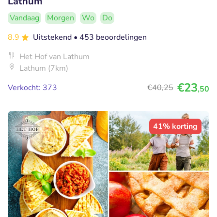
Lathum
Vandaag
Morgen
Wo
Do
8.9
Uitstekend
• 453 beoordelingen
Het Hof van Lathum
Lathum (7km)
€23
Verkocht: 373
€40
,25
,50
41% korting