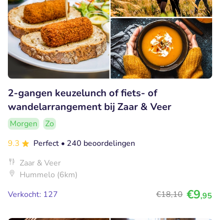
2-gangen keuzelunch of fiets- of
wandelarrangement bij Zaar & Veer
Morgen
Zo
9.3
Perfect
• 240 beoordelingen
Zaar & Veer
Hummelo (6km)
€9
Verkocht: 127
€18
,10
,95