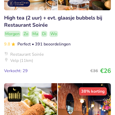
High tea (2 uur) + evt. glaasje bubbels bij
Restaurant Soirée
Morgen
Zo
Ma
Di
Wo
9.8
Perfect
• 391 beoordelingen
Restaurant Soirée
Velp (11km)
€26
Verkocht: 29
€36
38% korting