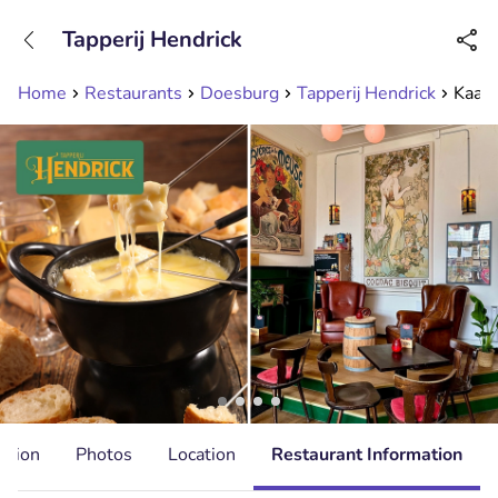
+31208089263
Tapperij Hendrick
Available until 23:00
Home
Restaurants
Doesburg
Tapperij Hendrick
Kaasf
ation
Photos
Location
Restaurant Information