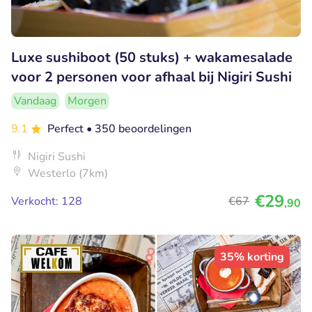
Luxe sushiboot (50 stuks) + wakamesalade
voor 2 personen voor afhaal bij Nigiri Sushi
Vandaag
Morgen
9.1
Perfect
• 350 beoordelingen
Nigiri Sushi
Westerlo (7km)
€29
Verkocht: 128
€67
,90
35% korting