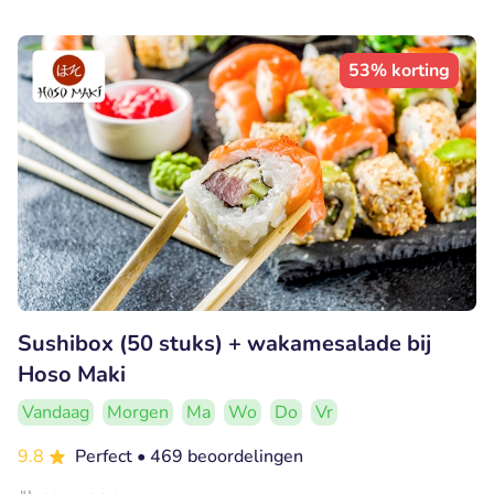
53% korting
Sushibox (50 stuks) + wakamesalade bij
Hoso Maki
Vandaag
Morgen
Ma
Wo
Do
Vr
9.8
Perfect
• 469 beoordelingen