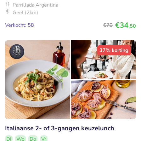
Parrillada Argentina
Geel (2km)
€34
Verkocht: 58
€70
,50
37% korting
Italiaanse 2- of 3-gangen keuzelunch
Di
Wo
Do
Vr