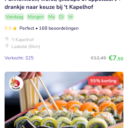
drankje naar keuze bij 't Kapelhof
Vandaag
Morgen
Ma
Di
Vr
9.9
Perfect
• 168 beoordelingen
't Kapelhof
Laakdal (6km)
€7
Verkocht: 325
€12
,45
,50
55% korting