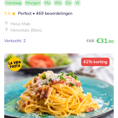
Vandaag
Morgen
Ma
Wo
Do
Vr
9.8
Perfect
• 469 beoordelingen
Hoso Maki
Herentals (9km)
€31
Verkocht: 2
€68
,90
42% korting