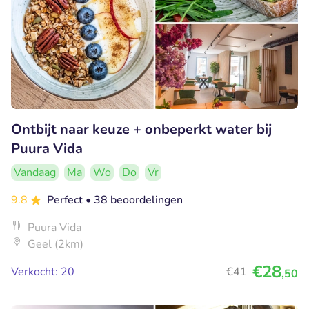
Ontbijt naar keuze + onbeperkt water bij
Puura Vida
Vandaag
Ma
Wo
Do
Vr
9.8
Perfect
• 38 beoordelingen
Puura Vida
Geel (2km)
€28
Verkocht: 20
€41
,50