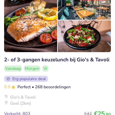
2- of 3-gangen keuzelunch bij Gio's & Tavoli
Vandaag
Morgen
Vr
Erg populaire deal
9.9
Perfect
• 268 beoordelingen
Gio's & Tavoli
Geel (2km)
€25
Verkocht: 803
€42
,90