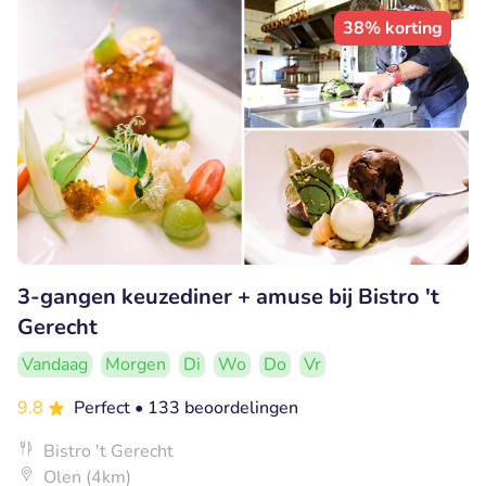
38% korting
3-gangen keuzediner + amuse bij Bistro 't
Gerecht
Vandaag
Morgen
Di
Wo
Do
Vr
9.8
Perfect
• 133 beoordelingen
Bistro 't Gerecht
Olen (4km)