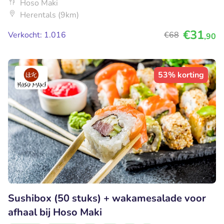
Hoso Maki
Herentals (9km)
€31
Verkocht: 1.016
€68
,90
53% korting
Sushibox (50 stuks) + wakamesalade voor
afhaal bij Hoso Maki