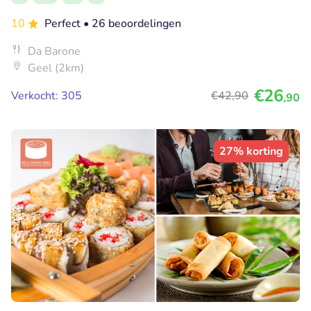
10
Perfect
• 26 beoordelingen
Da Barone
Geel (2km)
€26
Verkocht: 305
€42
,90
,90
27% korting