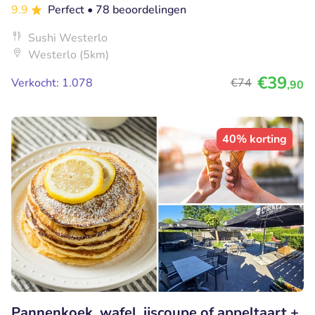
9.9
Perfect
• 78 beoordelingen
Sushi Westerlo
Westerlo (5km)
€39
Verkocht: 1.078
€74
,90
40% korting
Pannenkoek, wafel, ijscoupe of appeltaart +