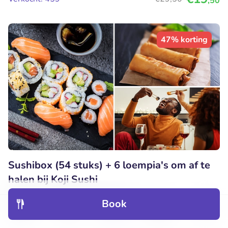
,50
47% korting
Sushibox (54 stuks) + 6 loempia's om af te
halen bij Koji Sushi
Vandaag
Morgen
Ma
Di
Do
Vr
Book
Discover
Hotels
Restaurants
Bookings
Menu
9.8
Perfect
• 98 beoordelingen