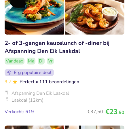
2- of 3-gangen keuzelunch of -diner bij
Afspanning Den Eik Laakdal
Vandaag
Ma
Di
Vr
Erg populaire deal
9.7
Perfect
• 111 beoordelingen
Afspanning Den Eik Laakdal
Laakdal (12km)
€23
Verkocht: 619
€37
,50
,50