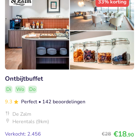
33% korting
Ontbijtbuffet
Di
Wo
Do
9.3
Perfect
• 142 beoordelingen
De Zalm
Herentals (9km)
€18
Verkocht: 2.456
€28
,90