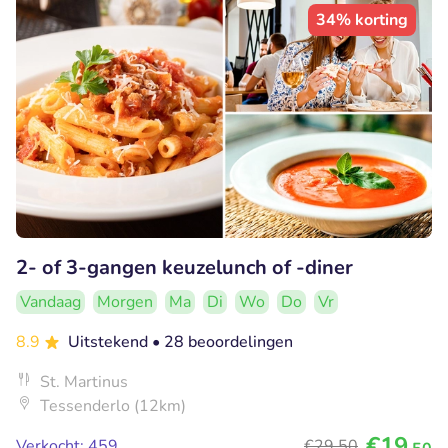
34% korting
2- of 3-gangen keuzelunch of -diner
Vandaag
Morgen
Ma
Di
Wo
Do
Vr
8.9
Uitstekend
• 28 beoordelingen
St. Martinus
Tessenderlo (12km)
€19
Verkocht: 459
€29
,50