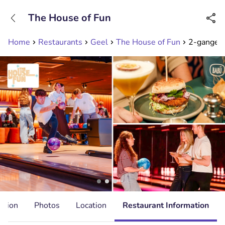
+31208089263
The House of Fun
Available until 23:00
Home
Restaurants
Geel
The House of Fun
2-gangend
ation
Photos
Location
Restaurant Information