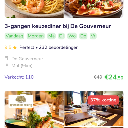
3-gangen keuzediner bij De Gouverneur
Vandaag
Morgen
Ma
Di
Wo
Do
Vr
9.5
Perfect
• 232 beoordelingen
De Gouverneur
Mol (9km)
€24
Verkocht: 110
€40
,50
37% korting