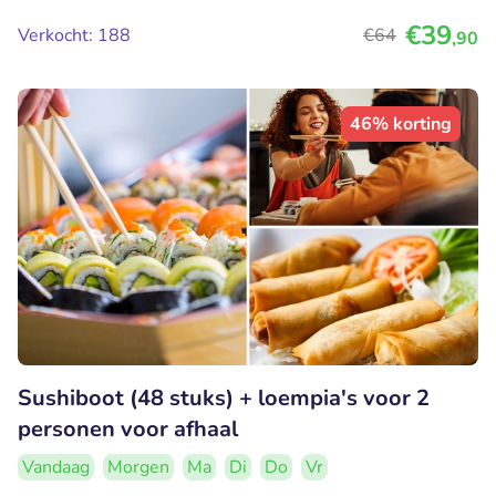
€39
Verkocht: 188
€64
,90
46% korting
Sushiboot (48 stuks) + loempia's voor 2
personen voor afhaal
Vandaag
Morgen
Ma
Di
Do
Vr