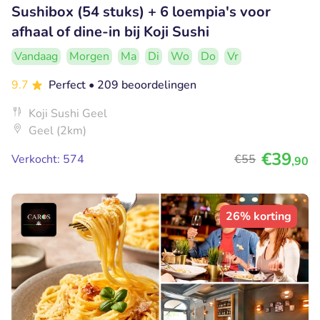
Sushibox (54 stuks) + 6 loempia's voor
afhaal of dine-in bij Koji Sushi
Vandaag
Morgen
Ma
Di
Wo
Do
Vr
9.7
Perfect
• 209 beoordelingen
Koji Sushi Geel
Geel (2km)
€39
Verkocht: 574
€55
,90
26% korting