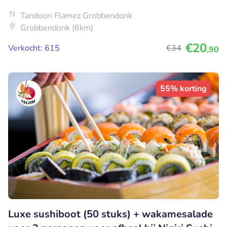
Tandoori Flamez Grobbendonk
Grobbendonk (6km)
€20
Verkocht: 615
€34
,90
55% korting
Luxe sushiboot (50 stuks) + wakamesalade