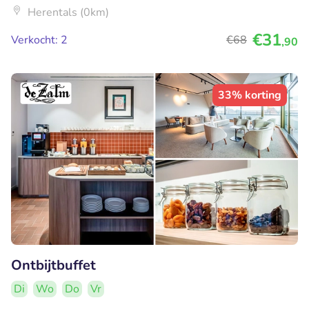
Herentals (0km)
€31
Verkocht: 2
€68
,90
33% korting
Ontbijtbuffet
Di
Wo
Do
Vr