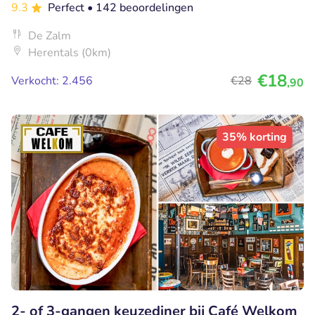
9.3
Perfect
• 142 beoordelingen
De Zalm
Herentals (0km)
€18
Verkocht: 2.456
€28
,90
35% korting
2- of 3-gangen keuzediner bij Café Welkom