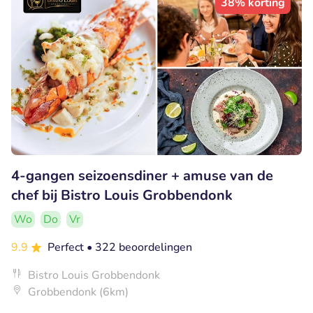
38% korting
4-gangen seizoensdiner + amuse van de
chef bij Bistro Louis Grobbendonk
Wo
Do
Vr
9.9
Perfect
• 322 beoordelingen
Bistro Louis Grobbendonk
Grobbendonk (6km)