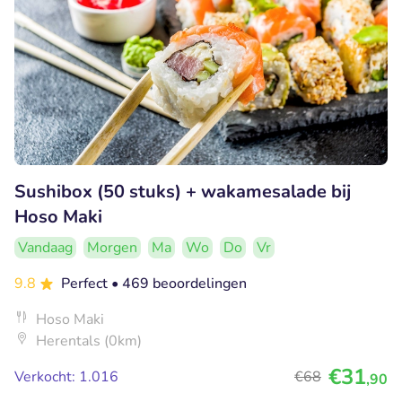
Sushibox (50 stuks) + wakamesalade bij
Hoso Maki
Vandaag
Morgen
Ma
Wo
Do
Vr
9.8
Perfect
• 469 beoordelingen
Hoso Maki
Herentals (0km)
€31
Verkocht: 1.016
€68
,90