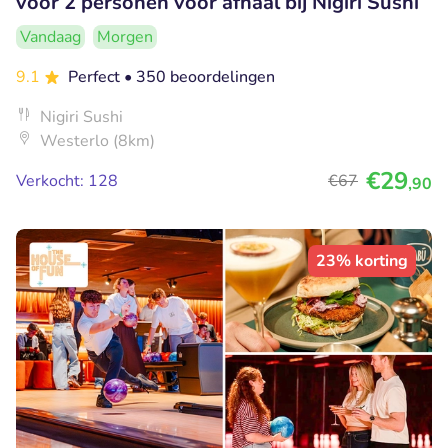
voor 2 personen voor afhaal bij Nigiri Sushi
Vandaag
Morgen
9.1
Perfect
• 350 beoordelingen
Nigiri Sushi
Westerlo (8km)
€29
Verkocht: 128
€67
,90
23% korting