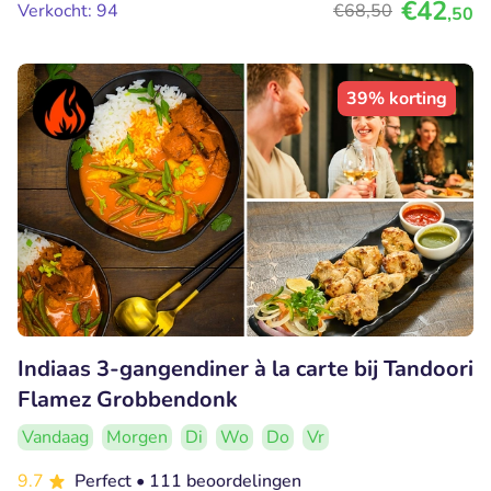
€42
Verkocht: 94
€68
,50
,50
39% korting
Indiaas 3-gangendiner à la carte bij Tandoori
Flamez Grobbendonk
Vandaag
Morgen
Di
Wo
Do
Vr
9.7
Perfect
• 111 beoordelingen