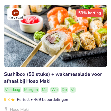
53% korting
Sushibox (50 stuks) + wakamesalade voor
afhaal bij Hoso Maki
Vandaag
Morgen
Ma
Wo
Do
Vr
9.8
Perfect
• 469 beoordelingen
Hoso Maki