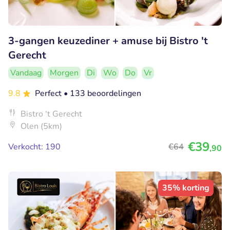
3-gangen keuzediner + amuse bij Bistro 't
Gerecht
Vandaag
Morgen
Di
Wo
Do
Vr
9.8
Perfect
• 133 beoordelingen
Bistro 't Gerecht
Olen (5km)
€39
Verkocht: 190
€64
,90
35% korting