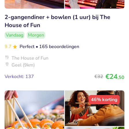
2-gangendiner + bowlen (1 uur) bij The
House of Fun
Vandaag
Morgen
9.7
Perfect
• 165 beoordelingen
The House of Fun
Geel (9km)
€24
Verkocht: 137
€32
,50
46% korting