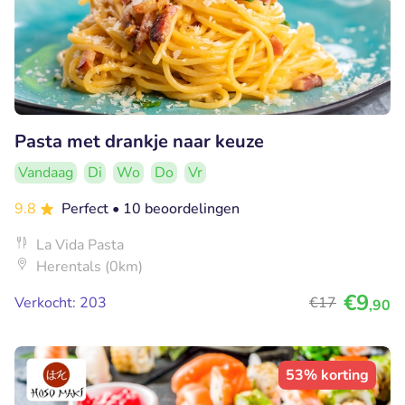
Pasta met drankje naar keuze
Vandaag
Di
Wo
Do
Vr
9.8
Perfect
• 10 beoordelingen
La Vida Pasta
Herentals (0km)
€9
Verkocht: 203
€17
,90
53% korting