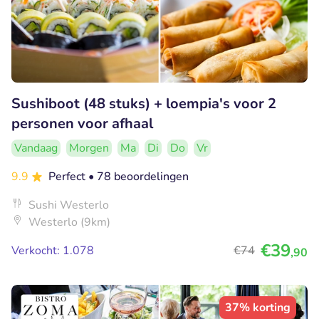
Sushiboot (48 stuks) + loempia's voor 2
personen voor afhaal
Vandaag
Morgen
Ma
Di
Do
Vr
9.9
Perfect
• 78 beoordelingen
Sushi Westerlo
Westerlo (9km)
€39
Verkocht: 1.078
€74
,90
37% korting