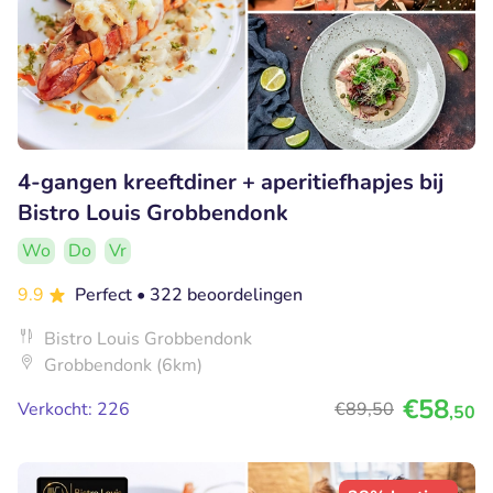
4-gangen kreeftdiner + aperitiefhapjes bij
Bistro Louis Grobbendonk
Wo
Do
Vr
9.9
Perfect
• 322 beoordelingen
Bistro Louis Grobbendonk
Grobbendonk (6km)
€58
Verkocht: 226
€89
,50
,50