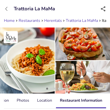
+31208089263
Trattoria La MaMa
Available until 23:00
Home
Restaurants
Herentals
Trattoria La MaMa
Ital
ation
Photos
Location
Restaurant Information