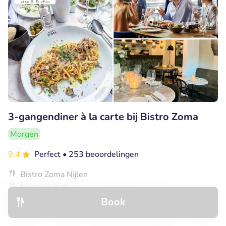
3-gangendiner à la carte bij Bistro Zoma
Morgen
9.4
Perfect
• 253 beoordelingen
Bistro Zoma Nijlen
Nijlen (10km)
Book
€34
Verkocht: 903
€55
,50
Discover
Hotels
Restaurants
Bookings
Menu