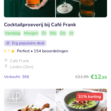
Cocktailproeverij bij Café Frank
Vandaag
Morgen
Di
Wo
Do
Vr
Erg populaire deal
9.7
Perfect
• 154 beoordelingen
Café Frank
Leiden (2km)
€12
Verkocht: 366
€21
,95
,95
31% korting