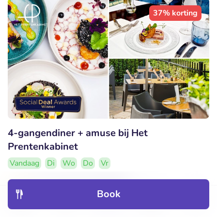
37% korting
4-gangendiner + amuse bij Het
Prentenkabinet
Vandaag
Di
Wo
Do
Vr
9.6
Perfect
• 804 beoordelingen
Book
Het Prentenkabinet
Discover
Hotels
Restaurants
Bookings
Menu
Leiden (2km)