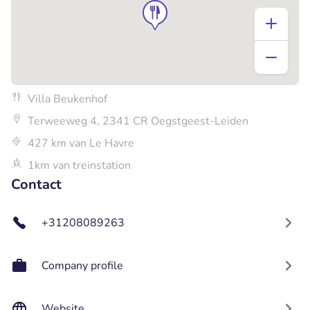
Villa Beukenhof
Terweeweg 4, 2341 CR Oegstgeest-Leiden
427 km van Le Havre
1km van treinstation
Contact
+31208089263
Company profile
Website