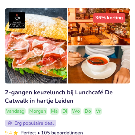
36% korting
2-gangen keuzelunch bij Lunchcafé De
Catwalk in hartje Leiden
Vandaag
Morgen
Ma
Di
Wo
Do
Vr
Erg populaire deal
9.4
Perfect
• 105 beoordelingen