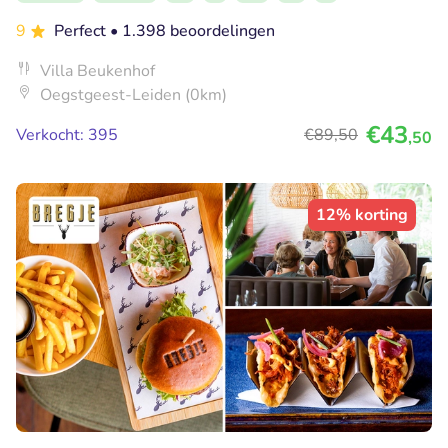
9
Perfect
• 1.398 beoordelingen
Villa Beukenhof
Oegstgeest-Leiden (0km)
€43
Verkocht: 395
€89
,50
,50
12% korting