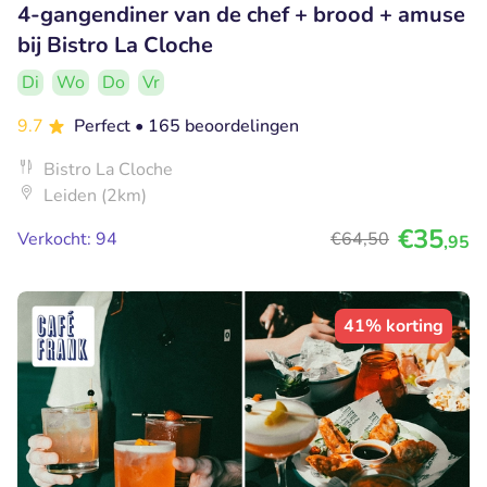
4-gangendiner van de chef + brood + amuse
bij Bistro La Cloche
Di
Wo
Do
Vr
9.7
Perfect
• 165 beoordelingen
Bistro La Cloche
Leiden (2km)
€35
Verkocht: 94
€64
,50
,95
41% korting