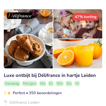
47% korting
Luxe ontbijt bij Délifrance in hartje Leiden
Vandaag
Morgen
Ma
Di
Wo
Do
Vr
9
Perfect
• 350 beoordelingen
Délifrance Leiden