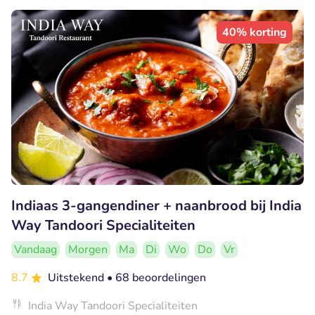
40% korting
Indiaas 3-gangendiner + naanbrood bij India
Way Tandoori Specialiteiten
Vandaag
Morgen
Ma
Di
Wo
Do
Vr
8.7
Uitstekend
• 68 beoordelingen
India Way Tandoori Specialiteiten