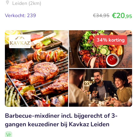
Leiden (2km)
€20
Verkocht: 239
€34
,95
,95
34% korting
Barbecue-mixdiner incl. bijgerecht of 3-
gangen keuzediner bij Kavkaz Leiden
Vr