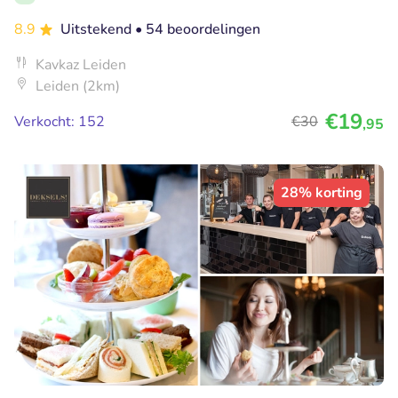
8.9
Uitstekend
• 54 beoordelingen
Kavkaz Leiden
Leiden (2km)
€19
Verkocht: 152
€30
,95
28% korting