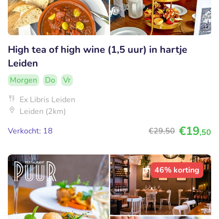
High tea of high wine (1,5 uur) in hartje
Leiden
Morgen
Do
Vr
Ex Libris Leiden
Leiden (2km)
€19
Verkocht: 18
€29
,50
,50
46% korting