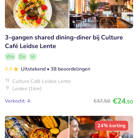
3-gangen shared dining-diner bij Culture
Café Leidse Lente
Wo
Do
Vr
8.8
Uitstekend
• 38 beoordelingen
Culture Café Leidse Lente
Leiden (1km)
€24
Verkocht: 4
€37
,50
,50
24% korting