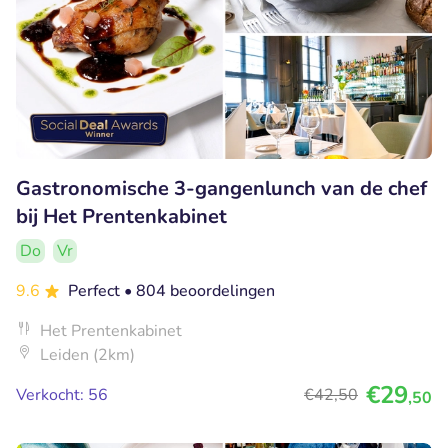
Gastronomische 3-gangenlunch van de chef
bij Het Prentenkabinet
Do
Vr
9.6
Perfect
• 804 beoordelingen
Het Prentenkabinet
Leiden (2km)
€29
Verkocht: 56
€42
,50
,50