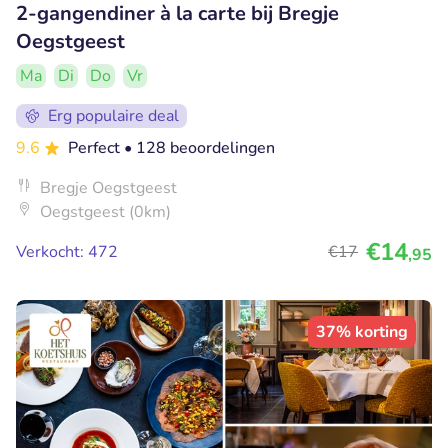
2-gangendiner à la carte bij Bregje
Oegstgeest
Ma
Di
Do
Vr
Erg populaire deal
9.6
Perfect
• 128 beoordelingen
Bregje Oegstgeest
Oegstgeest (0km)
€14
Verkocht: 472
€17
,95
37% korting