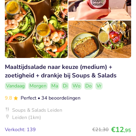
Maaltijdsalade naar keuze (medium) +
zoetigheid + drankje bij Soups & Salads
Vandaag
Morgen
Ma
Di
Wo
Do
Vr
9.8
Perfect
• 34 beoordelingen
Soups & Salads Leiden
Leiden (1km)
€12
Verkocht: 139
€21
,30
,95