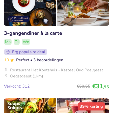
3-gangendiner à la carte
Ma
Di
Wo
Erg populaire deal
10
Perfect
• 3 beoordelingen
Restaurant Het Koetshuis - Kasteel Oud Poelgeest
Oegstgeest (1km)
€31
Verkocht: 312
€50
,55
,95
39% korting