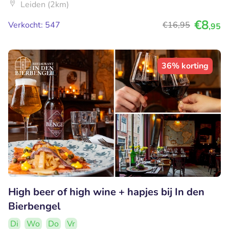
Leiden (2km)
€8
Verkocht: 547
€16
,95
,95
36% korting
High beer of high wine + hapjes bij In den
Bierbengel
Di
Wo
Do
Vr