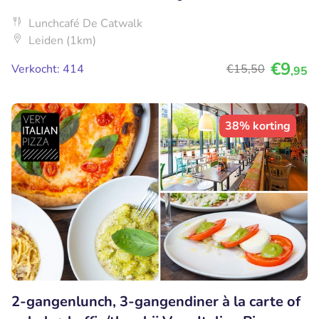
Lunchcafé De Catwalk
Leiden (1km)
€9
Verkocht: 414
€15
,50
,95
38% korting
2-gangenlunch, 3-gangendiner à la carte of