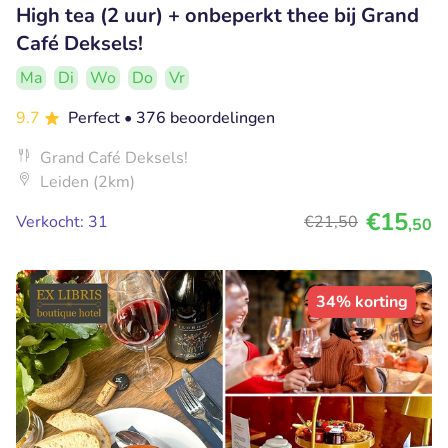
High tea (2 uur) + onbeperkt thee bij Grand
Café Deksels!
Ma
Di
Wo
Do
Vr
9.7
Perfect
• 376 beoordelingen
Grand Café Deksels!
Leiden (2km)
€15
Verkocht: 31
€21
,50
,50
34% korting