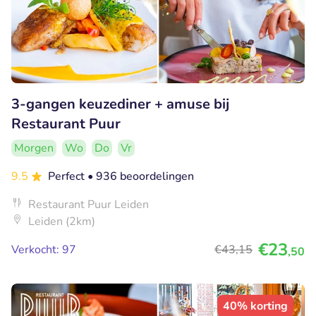
3-gangen keuzediner + amuse bij
Restaurant Puur
Morgen
Wo
Do
Vr
9.5
Perfect
• 936 beoordelingen
Restaurant Puur Leiden
Leiden (2km)
€23
Verkocht: 97
€43
,15
,50
40% korting