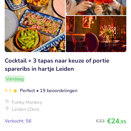
Cocktail + 3 tapas naar keuze of portie
spareribs in hartje Leiden
Vandaag
9.3
Perfect
• 19 beoordelingen
Funky Monkey
Leiden (2km)
€24
Verkocht: 56
€33
,95