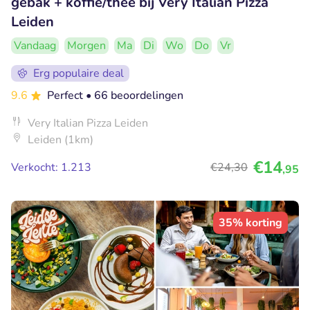
gebak + koffie/thee bij Very Italian Pizza
Leiden
Vandaag
Morgen
Ma
Di
Wo
Do
Vr
Erg populaire deal
9.6
Perfect
• 66 beoordelingen
Very Italian Pizza Leiden
Leiden (1km)
€14
Verkocht: 1.213
€24
,30
,95
35% korting