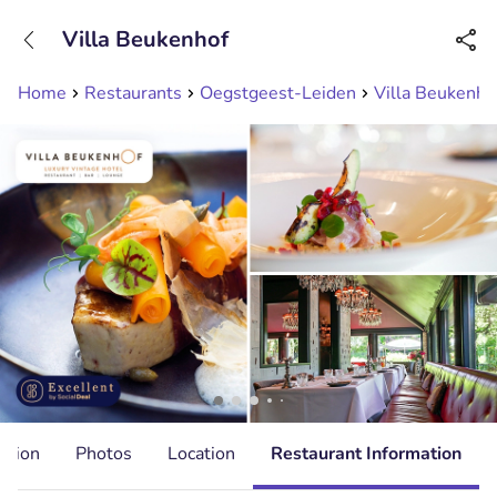
+31208089263
Villa Beukenhof
Available until 23:00
Home
Restaurants
Oegstgeest-Leiden
Villa Beukenho
ation
Photos
Location
Restaurant Information