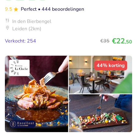
9.5
Perfect
• 444 beoordelingen
In den Bierbengel
Leiden (2km)
€22
Verkocht: 254
€35
,50
44% korting