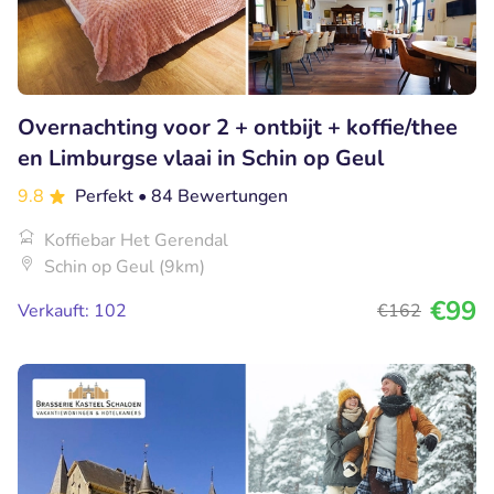
Overnachting voor 2 + ontbijt + koffie/thee
en Limburgse vlaai in Schin op Geul
9.8
Perfekt
• 84 Bewertungen
Koffiebar Het Gerendal
Schin op Geul (9km)
€99
Verkauft: 102
€162