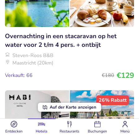
Overnachting in een stacaravan op het
water voor 2 t/m 4 pers. + ontbijt
Steven-Roos B&B
Maastricht (20km)
€129
Verkauft: 66
€180
26% Rabatt
Auf der Karte anzeigen
Entdecken
Hotels
Restaurants
Buchungen
Menü