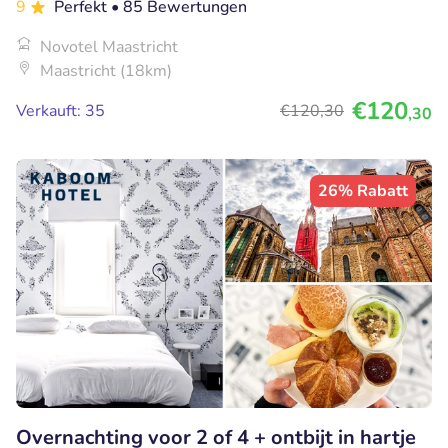
9
Perfekt
• 85 Bewertungen
Novotel Maastricht
Maastricht (18km)
€120
Verkauft: 35
€120
,30
,30
26% Rabatt
Overnachting voor 2 of 4 + ontbijt in hartje