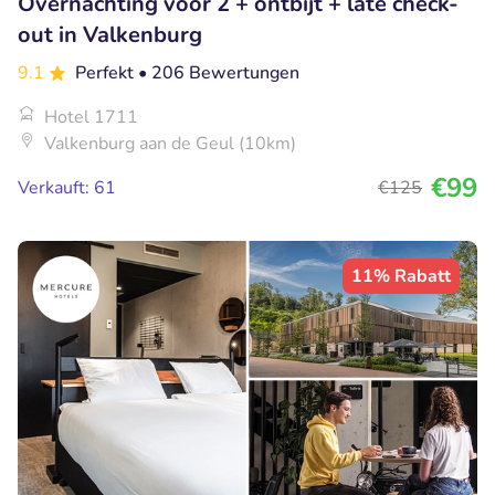
Overnachting voor 2 + ontbijt + late check-
out in Valkenburg
9.1
Perfekt
• 206 Bewertungen
Hotel 1711
Valkenburg aan de Geul (10km)
€99
Verkauft: 61
€125
11% Rabatt