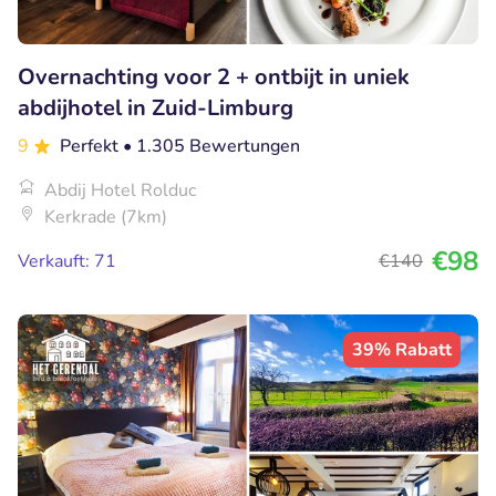
Overnachting voor 2 + ontbijt in uniek
abdijhotel in Zuid-Limburg
9
Perfekt
• 1.305 Bewertungen
Abdij Hotel Rolduc
Kerkrade (7km)
€98
Verkauft: 71
€140
39% Rabatt