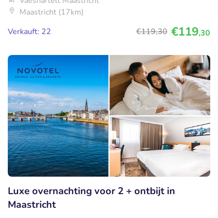
Vaeshartelt Maastricht
Maastricht (17km)
€119
Verkauft: 22
€119
,30
,30
Luxe overnachting voor 2 + ontbijt in
Maastricht