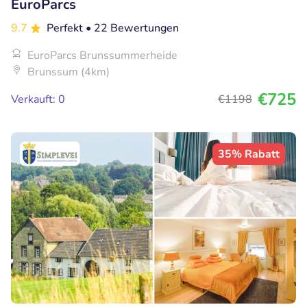
EuroParcs
9.7
Perfekt
• 22 Bewertungen
EuroParcs Brunssummerheide
Brunssum (4km)
€725
Verkauft: 0
€1198
35% Rabatt