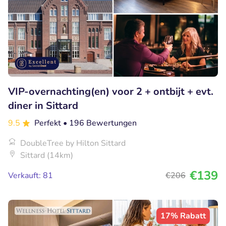
VIP-overnachting(en) voor 2 + ontbijt + evt.
diner in Sittard
9.5
Perfekt
• 196 Bewertungen
DoubleTree by Hilton Sittard
Sittard (14km)
€139
Verkauft: 81
€206
17% Rabatt