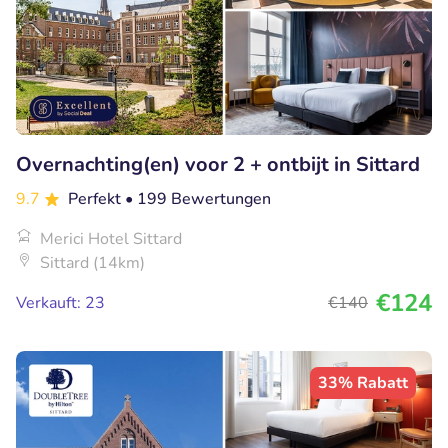
Overnachting(en) voor 2 + ontbijt in Sittard
9.7
Perfekt
• 199 Bewertungen
Merici Hotel Sittard
Sittard (14km)
€124
Verkauft: 23
€140
33% Rabatt