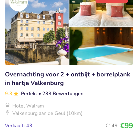
Overnachting voor 2 + ontbijt + borrelplank
in hartje Valkenburg
9.3
Perfekt
• 233 Bewertungen
Hotel Walram
Valkenburg aan de Geul (10km)
€99
Verkauft: 43
€149