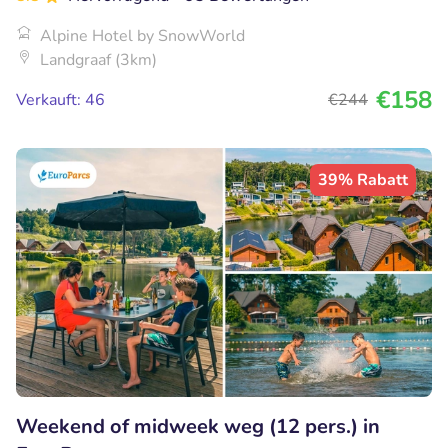
Alpine Hotel by SnowWorld
Landgraaf (3km)
€158
Verkauft: 46
€244
39% Rabatt
Weekend of midweek weg (12 pers.) in