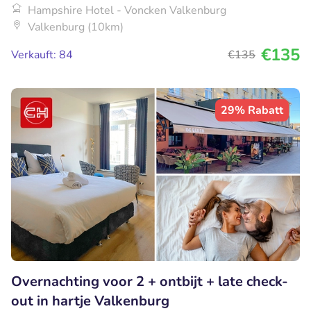
Hampshire Hotel - Voncken Valkenburg
Valkenburg (10km)
€135
Verkauft: 84
€135
29% Rabatt
Overnachting voor 2 + ontbijt + late check-
out in hartje Valkenburg