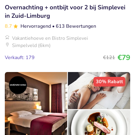
Overnachting + ontbijt voor 2 bij Simplevei
in Zuid-Limburg
8.7
Hervorragend
• 613 Bewertungen
Vakantiehoeve en Bistro Simplevei
Simpelveld (6km)
€79
Verkauft: 179
€121
30% Rabatt