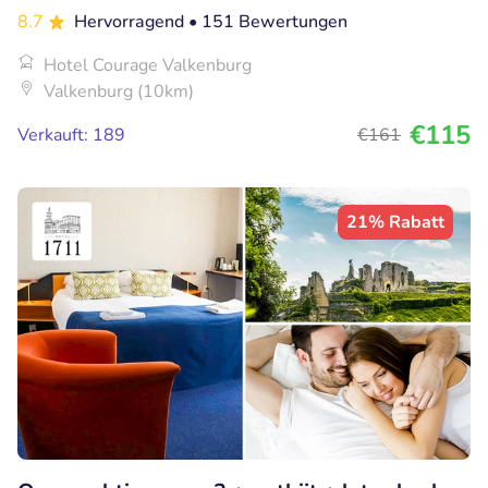
8.7
Hervorragend
• 151 Bewertungen
Hotel Courage Valkenburg
Valkenburg (10km)
€115
Verkauft: 189
€161
21% Rabatt