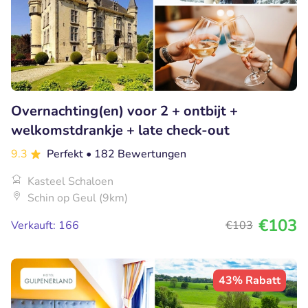
Overnachting(en) voor 2 + ontbijt +
welkomstdrankje + late check-out
9.3
Perfekt
• 182 Bewertungen
Kasteel Schaloen
Schin op Geul (9km)
€103
Verkauft: 166
€103
43% Rabatt