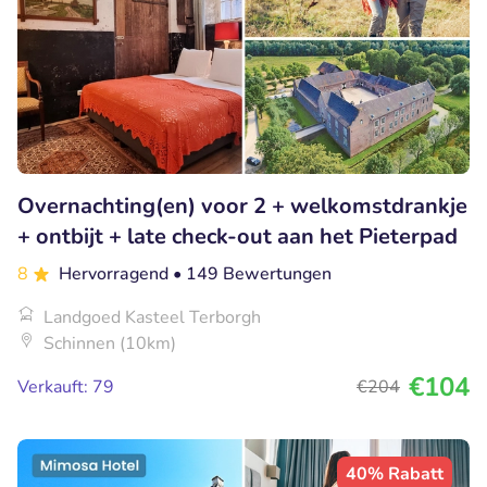
Overnachting(en) voor 2 + welkomstdrankje
+ ontbijt + late check-out aan het Pieterpad
8
Hervorragend
• 149 Bewertungen
Landgoed Kasteel Terborgh
Schinnen (10km)
€104
Verkauft: 79
€204
40% Rabatt