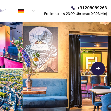
+31208089263
enü
Erreichbar bis 23:00 Uhr (max 0,09€/Min)