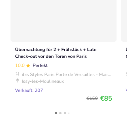
Übernachtung für 2 + Frühstück + Late
Check-out vor den Toren von Paris
10.0
Perfekt
ibis Styles Paris Porte de Versailles - Mairie
d'Issy
Issy-les-Moulineaux
Verkauft: 207
€85
€150