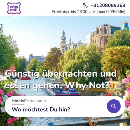
+31208089263
Erreichbar bis 23:00 Uhr (max 0,09€/Min)
Günstig übernachten und
essen gehen, Why Not?
Hotels
Restaurants
Wo möchtest Du hin?