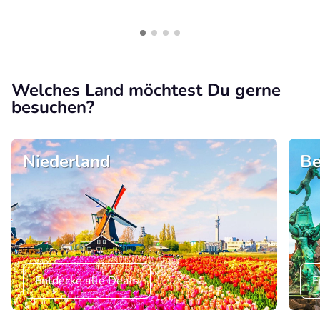
Welches Land möchtest Du gerne
besuchen?
Niederland
Be
Entdecke alle Deals
E