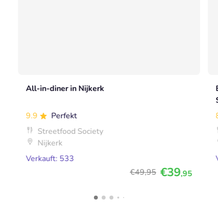
All-in-diner in Nijkerk
9.9
Perfekt
Streetfood Society
Nijkerk
Verkauft: 533
€39
€49
,95
,95