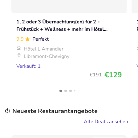
1, 2 oder 3 Übernachtung(en) für 2 +
Frühstück + Wellness + mehr im Hôtel
L'Amandier
9.9
Perfekt
Hôtel L'Amandier
Libramont-Chevigny
Verkauft: 1
€129
€191
Neueste Restaurantangebote
⏱️
Alle Deals ansehen