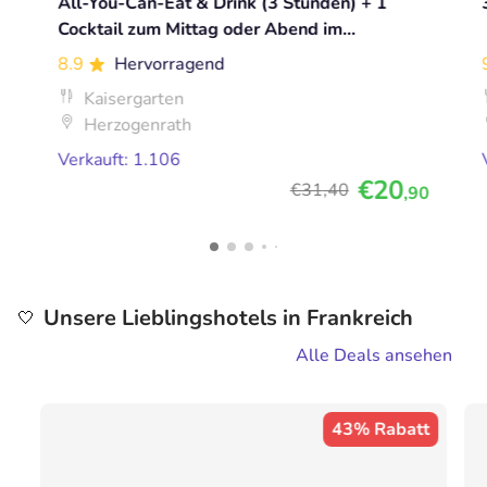
All-You-Can-Eat & Drink (3 Stunden) + 1
Cocktail zum Mittag oder Abend im
Kaisergarten
8.9
Hervorragend
Kaisergarten
Herzogenrath
Verkauft: 1.106
€20
€31
,40
,90
Unsere Lieblingshotels in Frankreich
🤍
Alle Deals ansehen
43% Rabatt