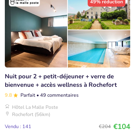
49% réduction
Nuit pour 2 + petit-déjeuner + verre de
bienvenue + accès wellness à Rochefort
9.8
Parfait
• 49 commentaires
Hôtel La Malle Poste
Rochefort (56km)
€104
Vendu : 141
€204