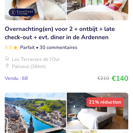
Overnachting(en) voor 2 + ontbijt + late
check-out + evt. diner in de Ardennen
9.9
Parfait
• 30 commentaires
Les Terrasses de l'Our
Paliseul (36km)
€140
Vendu : 68
€210
21% réduction