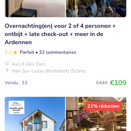
Overnachting(en) voor 2 of 4 personen +
ontbijt + late check-out + meer in de
Ardennen
9.3
Parfait
• 32 commentaires
Au Lit Des Ours
Han-Sur-Lesse (Rochefort) (52km)
€109
Vendu : 33
€440
21% réduction