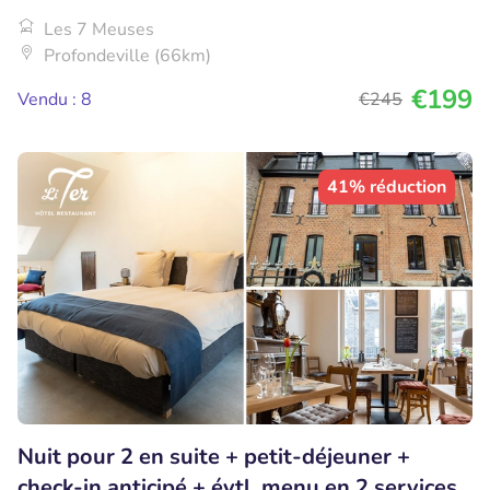
Les 7 Meuses
Profondeville (66km)
€199
Vendu : 8
€245
41% réduction
Nuit pour 2 en suite + petit-déjeuner +
check-in anticipé + évtl. menu en 2 services