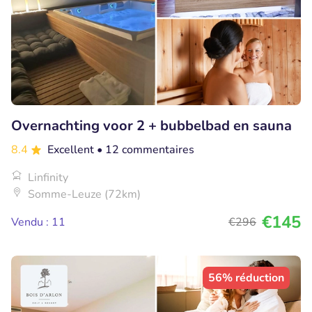
Overnachting voor 2 + bubbelbad en sauna
8.4
Excellent
• 12 commentaires
Linfinity
Somme-Leuze (72km)
€145
Vendu : 11
€296
56% réduction