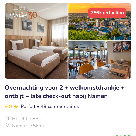
29% réduction
Overnachting voor 2 + welkomstdrankje +
ontbijt + late check-out nabij Namen
9.9
Parfait
• 43 commentaires
Hôtel Le 830
Namur (75km)