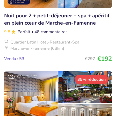
Nuit pour 2 + petit-déjeuner + spa + apéritif
en plein cœur de Marche-en-Famenne
9.8
Parfait
• 48 commentaires
Quartier Latin Hotel-Restaurant-Spa
Marche-en-Famenne (68km)
€192
Vendu : 53
€297
35% réduction