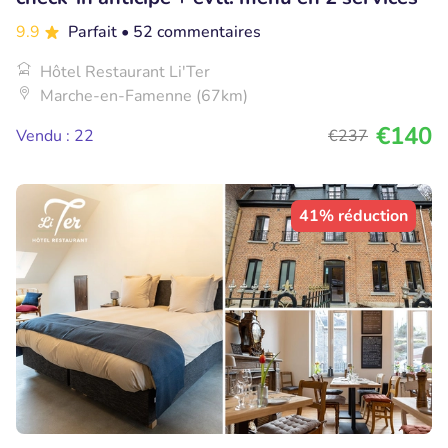
9.9
Parfait
• 52 commentaires
Hôtel Restaurant Li'Ter
Marche-en-Famenne (67km)
€140
Vendu : 22
€237
41% réduction