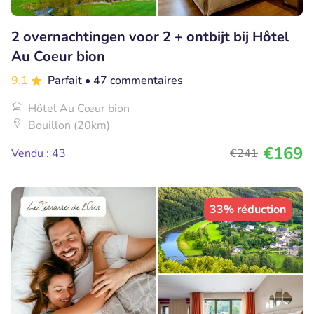
2 overnachtingen voor 2 + ontbijt bij Hôtel
Au Coeur bion
9.1
Parfait
• 47 commentaires
Hôtel Au Cœur bion
Bouillon (20km)
€169
Vendu : 43
€241
33% réduction