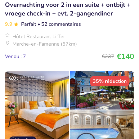
Overnachting voor 2 in een suite + ontbijt +
vroege check-in + evt. 2-gangendiner
9.9
Parfait
• 52 commentaires
Hôtel Restaurant Li'Ter
Marche-en-Famenne (67km)
€140
Vendu : 7
€237
35% réduction