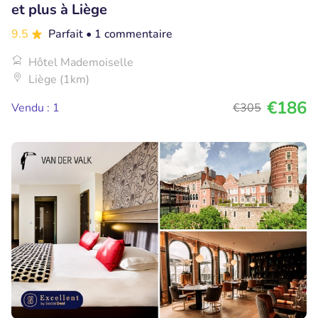
et plus à Liège
9.5
Parfait
• 1 commentaire
Hôtel Mademoiselle
Liège (1km)
€186
Vendu : 1
€305