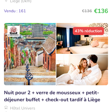
Liège (0km)
€136
Vendu : 161
€136
43% réduction
Nuit pour 2 + verre de mousseux + petit-
déjeuner buffet + check-out tardif à Liège
Hôtel Univers