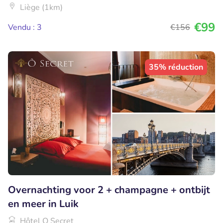
Liège (1km)
€99
Vendu : 3
€156
35% réduction
Overnachting voor 2 + champagne + ontbijt
en meer in Luik
Hôtel O Secret