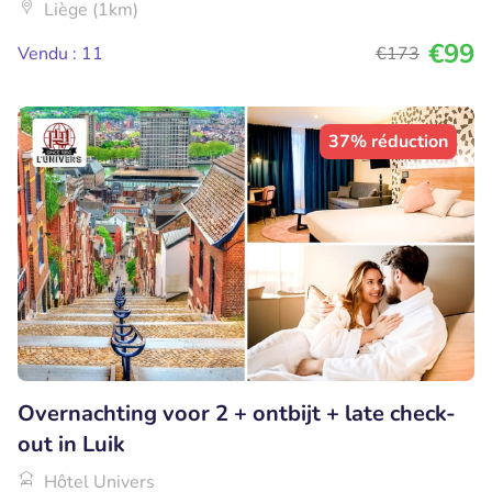
Liège (1km)
€99
Vendu : 11
€173
37% réduction
Overnachting voor 2 + ontbijt + late check-
out in Luik
Hôtel Univers