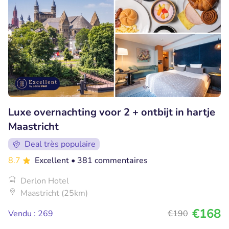
Luxe overnachting voor 2 + ontbijt in hartje
Maastricht
Deal très populaire
8.7
Excellent
• 381 commentaires
Derlon Hotel
Maastricht (25km)
€168
Vendu : 269
€190