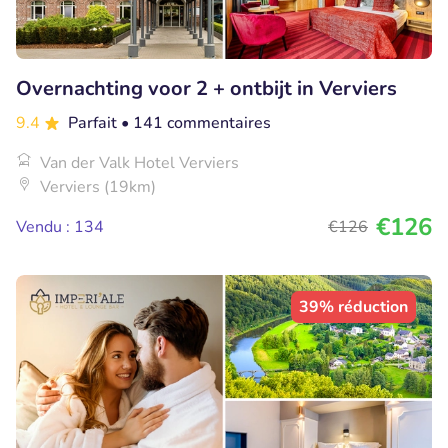
Overnachting voor 2 + ontbijt in Verviers
9.4
Parfait
• 141 commentaires
Van der Valk Hotel Verviers
Verviers (19km)
€126
Vendu : 134
€126
39% réduction