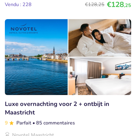
€128
Vendu : 228
€128
,25
,25
Luxe overnachting voor 2 + ontbijt in
Maastricht
9
Parfait
• 85 commentaires
Novotel Maastricht