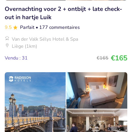
Overnachting voor 2 + ontbijt + late check-
out in hartje Luik
9.5
Parfait
• 177 commentaires
Van der Valk Sélys Hotel & Spa
Liège (1km)
€165
Vendu : 31
€165