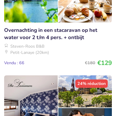
Overnachting in een stacaravan op het
water voor 2 t/m 4 pers. + ontbijt
Steven-Roos B&B
Petit-Lanaye (20km)
€129
Vendu : 66
€180
24% réduction