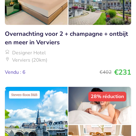
Overnachting voor 2 + champagne + ontbijt
en meer in Verviers
Designer Hotel
Verviers (20km)
€231
Vendu : 6
€402
28% réduction