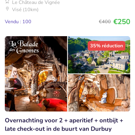
Le Château de Vignée
Visé (10km)
€250
Vendu : 100
€400
35% réduction
Overnachting voor 2 + aperitief + ontbijt +
late check-out in de buurt van Durbuy