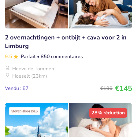
2 overnachtingen + ontbijt + cava voor 2 in
Limburg
9.5
Parfait
• 850 commentaires
Hoeve de Tommen
Hoeselt (23km)
€145
Vendu : 87
€190
28% réduction