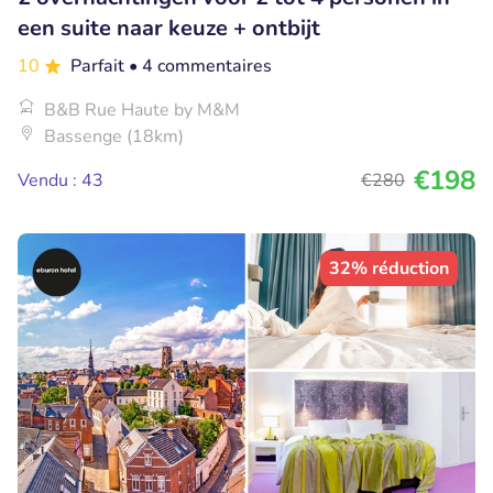
een suite naar keuze + ontbijt
10
Parfait
• 4 commentaires
B&B Rue Haute by M&M
Bassenge (18km)
€198
Vendu : 43
€280
32% réduction