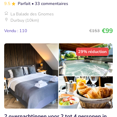
9.5
Parfait
• 33 commentaires
La Balade des Gnomes
Durbuy (10km)
€99
Vendu : 110
€153
29% réduction
2 overnachtingen voor 2 tot 4 personen in