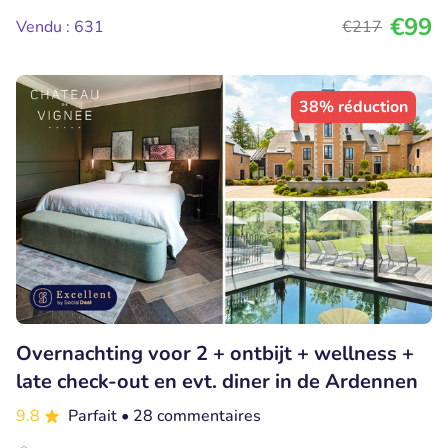
€99
Vendu : 631
€217
38% réduction
Overnachting voor 2 + ontbijt + wellness +
late check-out en evt. diner in de Ardennen
9.8
Parfait
• 28 commentaires