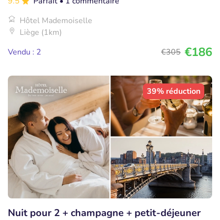
9.5
Parfait
• 1 commentaire
Hôtel Mademoiselle
Liège (1km)
€186
Vendu : 2
€305
39% réduction
Nuit pour 2 + champagne + petit-déjeuner