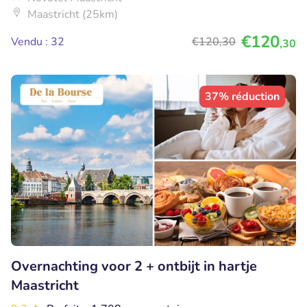
Maastricht (25km)
€120
Vendu : 32
€120
,30
,30
37% réduction
Overnachting voor 2 + ontbijt in hartje
Maastricht