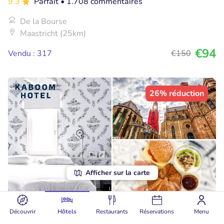
9.3
Parfait
• 1.708 commentaires
De la Bourse
Maastricht (25km)
€94
Vendu : 317
€150
26% réduction
Afficher sur la carte
Découvrir
Hôtels
Restaurants
Réservations
Menu
Overnachting voor 2 of 4 + ontbijt in hartje