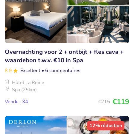
Overnachting voor 2 + ontbijt + fles cava +
waardebon t.w.v. €10 in Spa
8.9
Excellent
• 6 commentaires
Hôtel La Reine
Spa (25km)
€119
Vendu : 34
€215
12% réduction