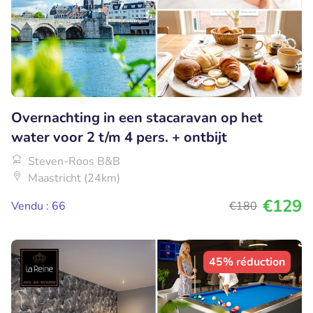
Overnachting in een stacaravan op het
water voor 2 t/m 4 pers. + ontbijt
Steven-Roos B&B
Maastricht (24km)
€129
Vendu : 66
€180
45% réduction