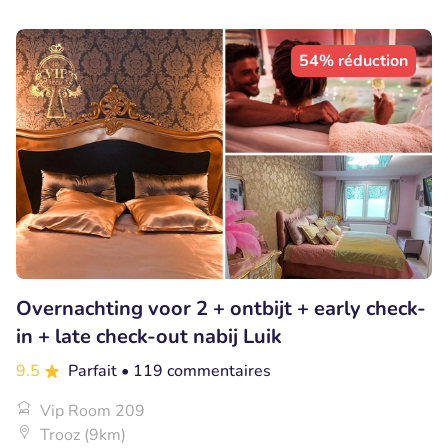
54% réduction
Overnachting voor 2 + ontbijt + early check-
in + late check-out nabij Luik
9.5
Parfait
• 119 commentaires
Vip Room 209
Trooz (9km)