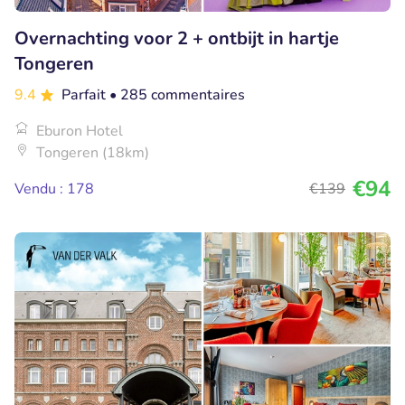
Overnachting voor 2 + ontbijt in hartje
Tongeren
9.4
Parfait
• 285 commentaires
Eburon Hotel
Tongeren (18km)
€94
Vendu : 178
€139