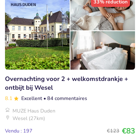
33% réduction
Overnachting voor 2 + welkomstdrankje +
ontbijt bij Wesel
8.1
Excellent
• 84 commentaires
MUZE Haus Duden
Wesel (27km)
€83
Vendu : 197
€123