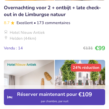
Overnachting voor 2 + ontbijt + late check-
out in de Limburgse natuur
8.7
Excellent
• 173 commentaires
Hotel Nieuw Antiek
Helden (44km)
€99
Vendu : 14
€131
24% réduction
€109
Réserver maintenant pour
par chambre, par nuit
Découvrir
Hôtels
Restaurants
Réservations
Menu