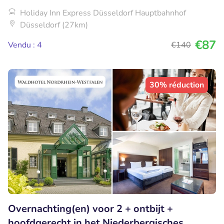
Holiday Inn Express Düsseldorf Hauptbahnhof
Düsseldorf (27km)
€87
Vendu : 4
€140
30% réduction
Overnachting(en) voor 2 + ontbijt +
hoofdgerecht in het Niederbergisches