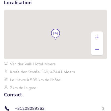
Localisation
Van der Valk Hotel Moers
Krefelder Straße 169, 47441 Moers
Le Havre à 509 km de l'hôtel
2km de la gare
Contact
+31208089263