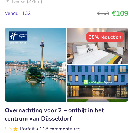
Neuss (27km)
€109
Vendu : 132
€160
38% réduction
Overnachting voor 2 + ontbijt in het
centrum van Düsseldorf
9.3
Parfait
• 118 commentaires