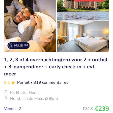
1, 2, 3 of 4 overnachting(en) voor 2 + ontbijt
+ 3-gangendiner + early check-in + evt.
meer
9.1
Parfait
• 319 commentaires
Parkhotel Horst
Horst aan de Maas (38km)
€239
Vendu : 2
€318