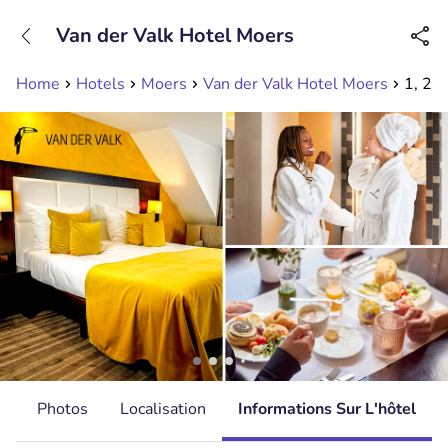
+31208089263
Van der Valk Hotel Moers
Disponible jusqu'à 23:00 heures
Home
Hotels
Moers
Van der Valk Hotel Moers
1, 2, 
s
Photos
Localisation
Informations Sur L'hôtel