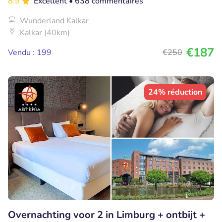
8.9
Excellent
• 638 commentaires
Wunderland Kalkar
Kalkar (40km)
€187
Vendu : 199
€250
24% réduction
Overnachting voor 2 in Limburg + ontbijt +