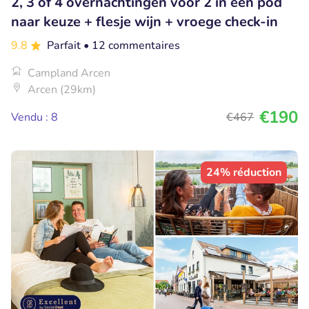
2, 3 of 4 overnachtingen voor 2 in een pod
naar keuze + flesje wijn + vroege check-in
9.8
Parfait
• 12 commentaires
Campland Arcen
Arcen (29km)
€190
Vendu : 8
€467
24% réduction