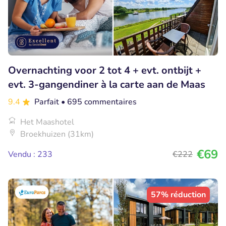
Overnachting voor 2 tot 4 + evt. ontbijt +
evt. 3-gangendiner à la carte aan de Maas
9.4
Parfait
• 695 commentaires
Het Maashotel
Broekhuizen (31km)
€69
Vendu : 233
€222
57% réduction