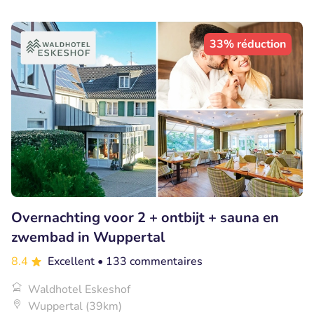
33% réduction
Overnachting voor 2 + ontbijt + sauna en
zwembad in Wuppertal
8.4
Excellent
• 133 commentaires
Waldhotel Eskeshof
Wuppertal (39km)