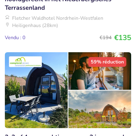
Terrassenland
Fletcher Waldhotel Nordrhein-Westfalen
Heiligenhaus (28km)
€135
Vendu : 0
€194
59% réduction