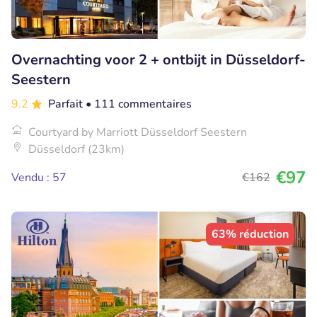
Overnachting voor 2 + ontbijt in Düsseldorf-
Seestern
9.2
Parfait
• 111 commentaires
Courtyard by Marriott Düsseldorf Seestern
Düsseldorf (23km)
€97
Vendu : 57
€162
63% réduction