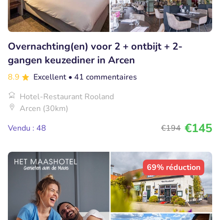
Overnachting(en) voor 2 + ontbijt + 2-
gangen keuzediner in Arcen
8.9
Excellent
• 41 commentaires
Hotel-Restaurant Rooland
Arcen (30km)
€145
Vendu : 48
€194
69% réduction