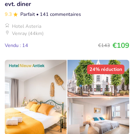
evt. diner
9.3
Parfait
• 141 commentaires
Hotel Asteria
Venray (44km)
€109
Vendu : 14
€143
24% réduction