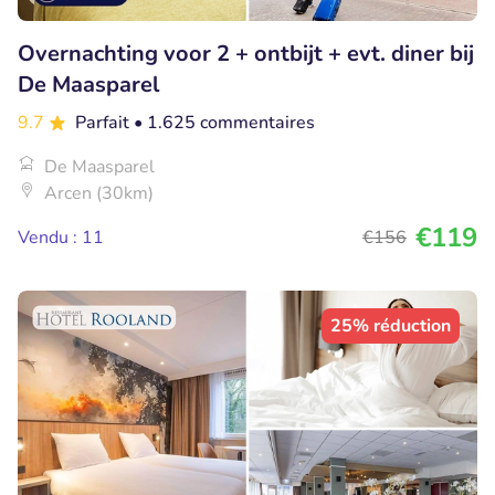
Overnachting voor 2 + ontbijt + evt. diner bij
De Maasparel
9.7
Parfait
• 1.625 commentaires
De Maasparel
Arcen (30km)
€119
Vendu : 11
€156
25% réduction