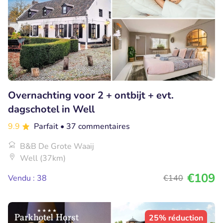
Overnachting voor 2 + ontbijt + evt.
dagschotel in Well
9.9
Parfait
• 37 commentaires
B&B De Grote Waaij
Well (37km)
€109
Vendu : 38
€140
25% réduction