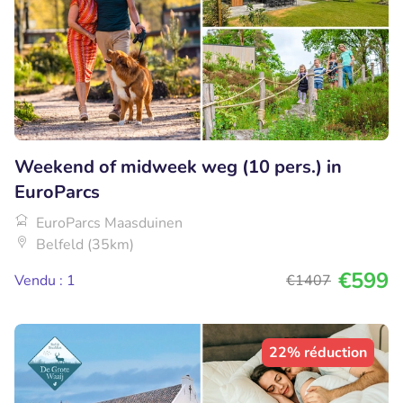
Weekend of midweek weg (10 pers.) in
EuroParcs
EuroParcs Maasduinen
Belfeld (35km)
€599
Vendu : 1
€1407
22% réduction