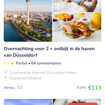
Overnachting voor 2 + ontbijt in de haven
van Düsseldorf
9.8
Parfait
• 64 commentaires
Courtyard by Marriott Düsseldorf Hafen
Düsseldorf (26km)
€113
Vendu : 72
€191