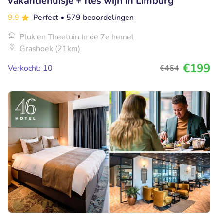
vakantiehuisje + fles wijn in Limburg
9.9
Perfect
• 579 beoordelingen
Pluk en Theetuin In de 7e hemel
Grashoek (21km)
€199
Verkocht: 10
€464