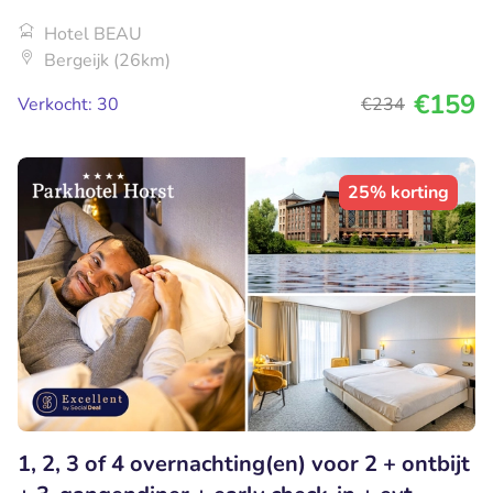
Hotel BEAU
Bergeijk (26km)
€159
Verkocht: 30
€234
25% korting
1, 2, 3 of 4 overnachting(en) voor 2 + ontbijt