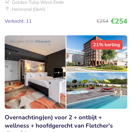
Golden Tulip West Ende
Helmond (0km)
€254
Verkocht: 11
€254
21% korting
Overnachting(en) voor 2 + ontbijt +
wellness + hoofdgerecht van Fletcher's