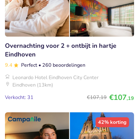
Overnachting voor 2 + ontbijt in hartje
Eindhoven
9.4
Perfect
• 260 beoordelingen
Leonardo Hotel Eindhoven City Center
Eindhoven (13km)
€107
Verkocht: 31
€107
,19
,19
42% korting