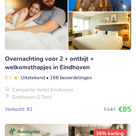
Overnachting voor 2 + ontbijt +
welkomsthapjes in Eindhoven
8.5
Uitstekend
• 166 beoordelingen
Campanile Hotel Eindhoven
Eindhoven (17km)
€85
Verkocht: 81
€147
26% korting