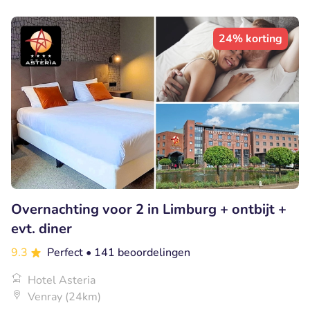
24% korting
Overnachting voor 2 in Limburg + ontbijt +
evt. diner
9.3
Perfect
• 141 beoordelingen
Hotel Asteria
Venray (24km)