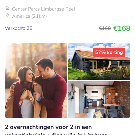
Center Parcs Limburgse Peel
America (21km)
€168
Verkocht: 28
€168
57% korting
2 overnachtingen voor 2 in een