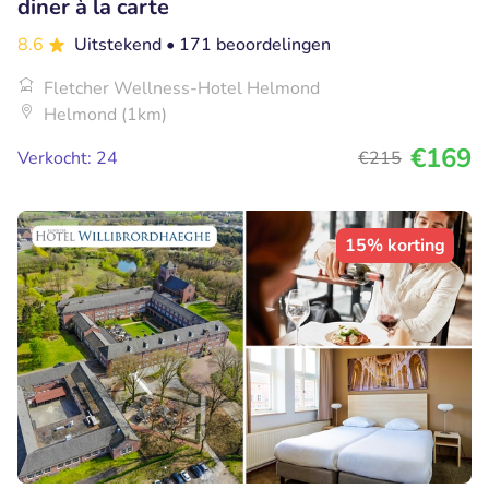
diner à la carte
8.6
Uitstekend
• 171 beoordelingen
Fletcher Wellness-Hotel Helmond
Helmond (1km)
€169
Verkocht: 24
€215
15% korting