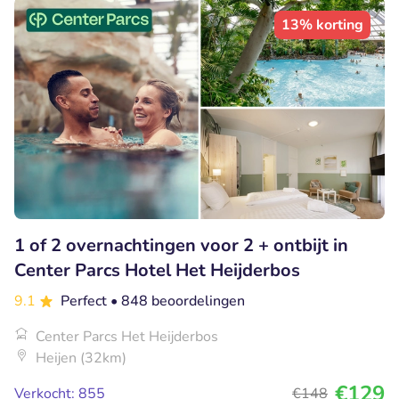
13% korting
1 of 2 overnachtingen voor 2 + ontbijt in
Center Parcs Hotel Het Heijderbos
9.1
Perfect
• 848 beoordelingen
Center Parcs Het Heijderbos
Heijen (32km)
€129
Verkocht: 855
€148