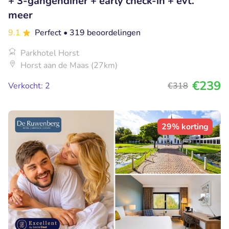
+ 3-gangendiner + early check-in + evt.
meer
9.1
Perfect
• 319 beoordelingen
Parkhotel Horst
Horst aan de Maas (27km)
€239
Verkocht: 2
€318
29% korting