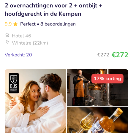
2 overnachtingen voor 2 + ontbijt +
hoofdgerecht in de Kempen
9.9
Perfect
• 8 beoordelingen
Hotel 46
Wintelre (22km)
€272
Verkocht: 20
€272
17% korting