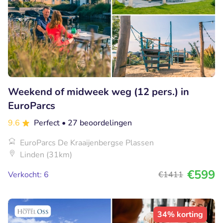
Weekend of midweek weg (12 pers.) in
EuroParcs
9.6
Perfect
• 27 beoordelingen
EuroParcs De Kraaijenbergse Plassen
Linden (31km)
€599
Verkocht: 6
€1411
34% korting