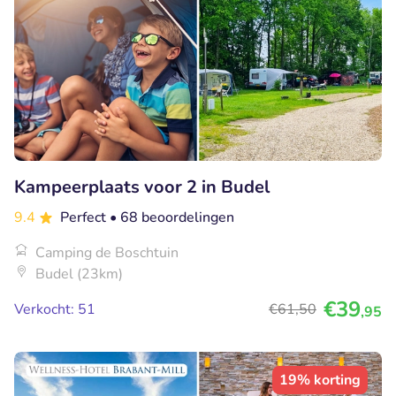
Kampeerplaats voor 2 in Budel
9.4
Perfect
• 68 beoordelingen
Camping de Boschtuin
Budel (23km)
€39
Verkocht: 51
€61
,50
,95
19% korting