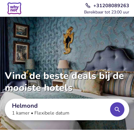
+31208089263
Bereikbaar tot 23:00 uur
Vind de beste deals bij de
mooiste hotels
Helmond
1 kamer •
Flexibele datum