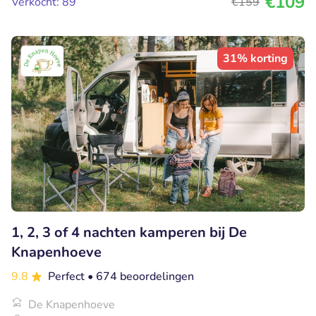
€109
Verkocht: 89
€159
31% korting
1, 2, 3 of 4 nachten kamperen bij De
Knapenhoeve
9.8
Perfect
• 674 beoordelingen
De Knapenhoeve