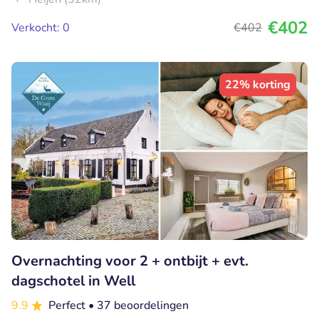
€402
Verkocht: 0
€402
22% korting
Overnachting voor 2 + ontbijt + evt.
dagschotel in Well
9.9
Perfect
• 37 beoordelingen