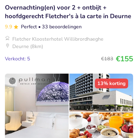
Overnachting(en) voor 2 + ontbijt +
hoofdgerecht Fletcher's à la carte in Deurne
9.9
Perfect
• 33 beoordelingen
Fletcher Kloosterhotel Willibrordhaeghe
Deurne (8km)
€155
Verkocht: 5
€183
13% korting