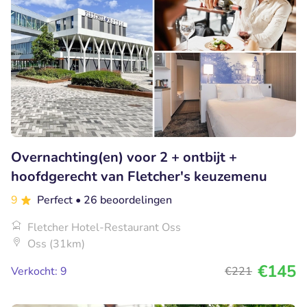
Overnachting(en) voor 2 + ontbijt +
hoofdgerecht van Fletcher's keuzemenu
9
Perfect
• 26 beoordelingen
Fletcher Hotel-Restaurant Oss
Oss (31km)
€145
Verkocht: 9
€221