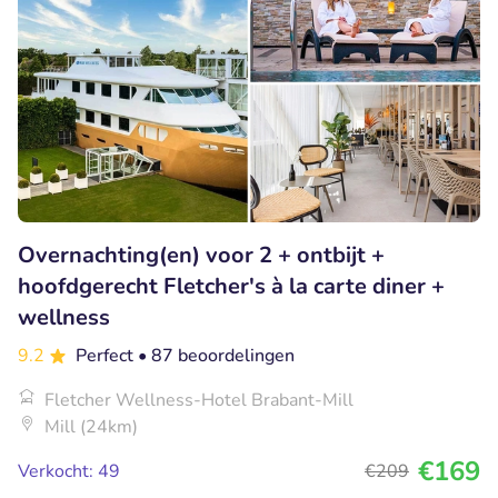
Overnachting(en) voor 2 + ontbijt +
hoofdgerecht Fletcher's à la carte diner +
wellness
9.2
Perfect
• 87 beoordelingen
Fletcher Wellness-Hotel Brabant-Mill
Mill (24km)
€169
Verkocht: 49
€209