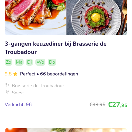
3-gangen keuzediner bij Brasserie de
Troubadour
Zo
Ma
Di
Wo
Do
9.8
Perfect
• 66 beoordelingen
Brasserie de Troubadour
Soest
€27
Verkocht: 96
€38
,95
,95