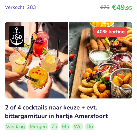
€49
Verkocht: 283
€75
,95
40% korting
2 of 4 cocktails naar keuze + evt.
bittergarnituur in hartje Amersfoort
Vandaag
Morgen
Zo
Ma
Wo
Do