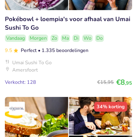
Pokébowl + loempia's voor afhaal van Umai
Sushi To Go
Vandaag
Morgen
Zo
Ma
Di
Wo
Do
9.5
Perfect
• 1.335 beoordelingen
Umai Sushi To Go
Amersfoort
€8
Verkocht: 128
€15
,95
,95
34% korting