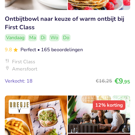
Ontbijtbowl naar keuze of warm ontbijt bij
First Class
Vandaag
Ma
Di
Wo
Do
9.8
Perfect
• 165 beoordelingen
First Class
Amersfoort
€9
Verkocht: 18
€16
,25
,95
12% korting