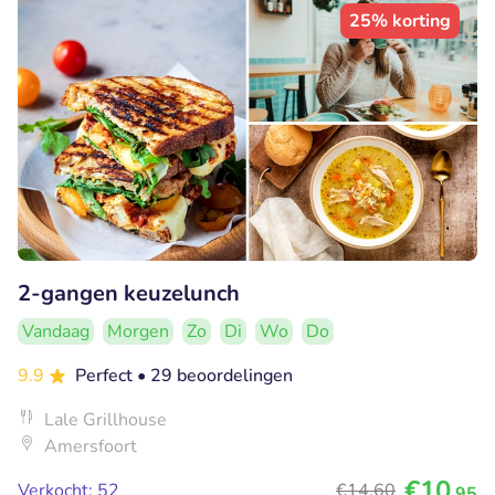
25% korting
2-gangen keuzelunch
Vandaag
Morgen
Zo
Di
Wo
Do
9.9
Perfect
• 29 beoordelingen
Lale Grillhouse
Amersfoort
€10
Verkocht: 52
€14
,60
,95