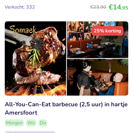
€14
Verkocht: 332
€23
,90
,95
25% korting
All-You-Can-Eat barbecue (2,5 uur) in hartje
Amersfoort
Morgen
Wo
Do