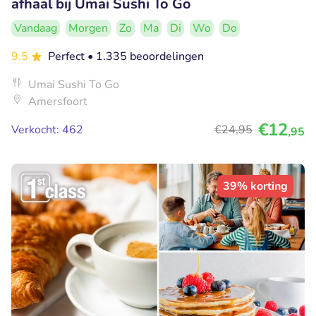
afhaal bij Umai Sushi To Go
Vandaag
Morgen
Zo
Ma
Di
Wo
Do
9.5
Perfect
• 1.335 beoordelingen
Umai Sushi To Go
Amersfoort
€12
Verkocht: 462
€24
,95
,95
39% korting