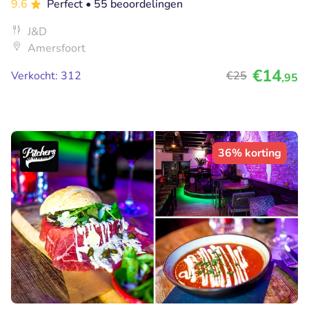
9.6
Perfect
• 55 beoordelingen
J&D
Amersfoort
€14
Verkocht: 312
€25
,95
36% korting