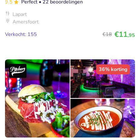
9.5
Perfect
• 22 beoordelingen
Lapart
Amersfoort
€11
Verkocht: 155
€18
,95
36% korting