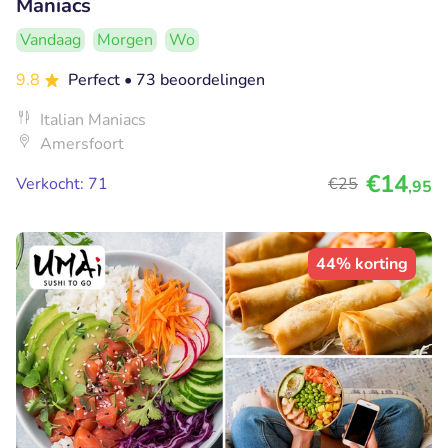
Maniacs
Vandaag
Morgen
Wo
9.8
Perfect
• 73 beoordelingen
Italian Maniacs
Amersfoort
€14
Verkocht: 71
€25
,95
44% korting