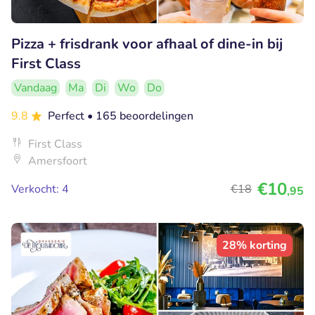
Pizza + frisdrank voor afhaal of dine-in bij
First Class
Vandaag
Ma
Di
Wo
Do
9.8
Perfect
• 165 beoordelingen
First Class
Amersfoort
€10
Verkocht: 4
€18
,95
28% korting