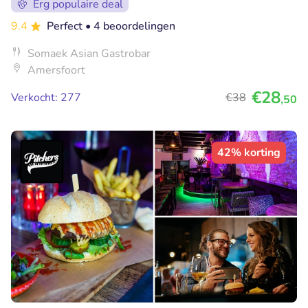
Erg populaire deal
9.4
Perfect
• 4 beoordelingen
Somaek Asian Gastrobar
Amersfoort
€28
Verkocht: 277
€38
,50
42% korting