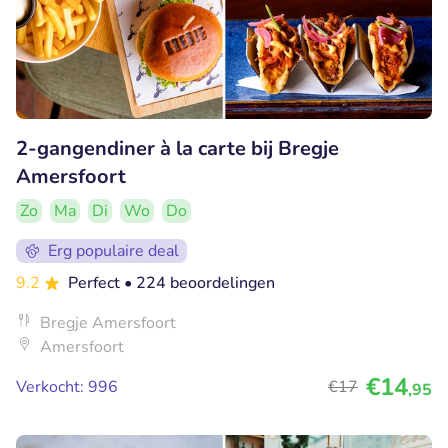
2-gangendiner à la carte bij Bregje
Amersfoort
Zo
Ma
Di
Wo
Do
Erg populaire deal
9.2
Perfect
• 224 beoordelingen
Bregje Amersfoort
Amersfoort
€14
Verkocht: 996
€17
,95