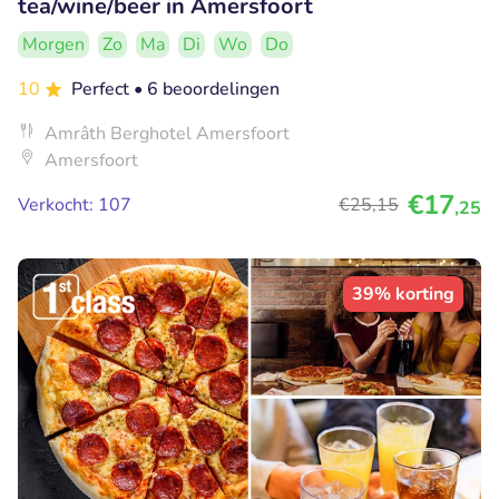
tea/wine/beer in Amersfoort
Morgen
Zo
Ma
Di
Wo
Do
10
Perfect
• 6 beoordelingen
Amrâth Berghotel Amersfoort
Amersfoort
€17
Verkocht: 107
€25
,15
,25
39% korting