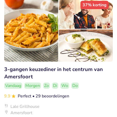
37% korting
3-gangen keuzediner in het centrum van
Amersfoort
Vandaag
Morgen
Zo
Di
Wo
Do
9.9
Perfect
• 29 beoordelingen
Lale Grillhouse
Amersfoort