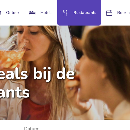
Ontdek
Hotels
Restaurants
Boekin
als bij de
ants
Datum: