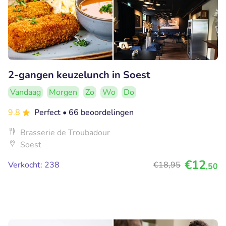
2-gangen keuzelunch in Soest
Vandaag
Morgen
Zo
Wo
Do
9.8
Perfect
• 66 beoordelingen
Brasserie de Troubadour
Soest
€12
Verkocht: 238
€18
,95
,50