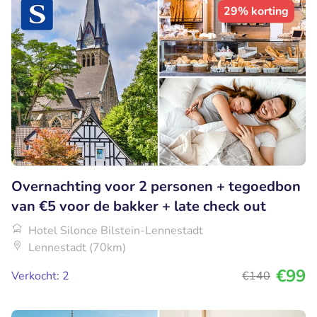
29% korting
Overnachting voor 2 personen + tegoedbon
van €5 voor de bakker + late check out
Hotel Silonce Bilstein-Lennestadt
Lennestadt (70km)
€99
Verkocht: 2
€140