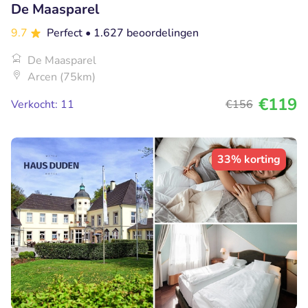
De Maasparel
9.7
Perfect
• 1.627 beoordelingen
De Maasparel
Arcen (75km)
€119
Verkocht: 11
€156
33% korting