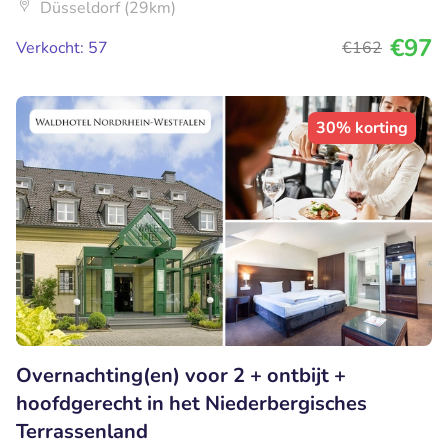
Düsseldorf (29km)
€97
Verkocht: 57
€162
30% korting
Overnachting(en) voor 2 + ontbijt +
hoofdgerecht in het Niederbergisches
Terrassenland