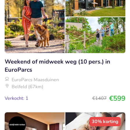
Weekend of midweek weg (10 pers.) in
EuroParcs
EuroParcs Maasduinen
Belfeld (67km)
€599
Verkocht: 1
€1407
30% korting