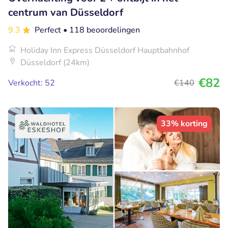
centrum van Düsseldorf
9.3
Perfect
• 118 beoordelingen
Holiday Inn Express Düsseldorf Hauptbahnhof
Düsseldorf (24km)
€82
Verkocht: 52
€140
33% korting