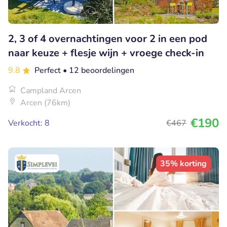
2, 3 of 4 overnachtingen voor 2 in een pod
naar keuze + flesje wijn + vroege check-in
9.8
Perfect
• 12 beoordelingen
Campland Arcen
Arcen (76km)
€190
Verkocht: 8
€467
35% korting