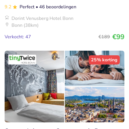
9.2
Perfect
• 46 beoordelingen
Dorint Venusberg Hotel Bonn
Bonn (38km)
€99
Verkocht: 47
€189
25% korting