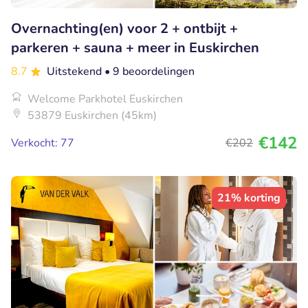
Overnachting(en) voor 2 + ontbijt +
parkeren + sauna + meer in Euskirchen
8.7
Uitstekend
• 9 beoordelingen
Welcome Parkhotel Euskirchen
53879 Euskirchen (45km)
€142
Verkocht: 77
€202
21% korting