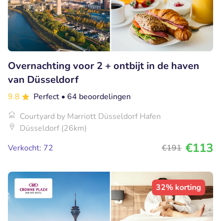
Overnachting voor 2 + ontbijt in de haven
van Düsseldorf
9.8
Perfect
• 64 beoordelingen
Courtyard by Marriott Düsseldorf Hafen
Düsseldorf (26km)
€113
Verkocht: 72
€191
32% korting