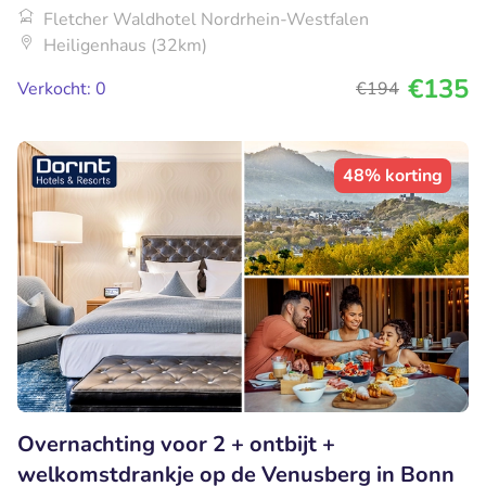
Fletcher Waldhotel Nordrhein-Westfalen
Heiligenhaus (32km)
€135
Verkocht: 0
€194
48% korting
Overnachting voor 2 + ontbijt +
welkomstdrankje op de Venusberg in Bonn