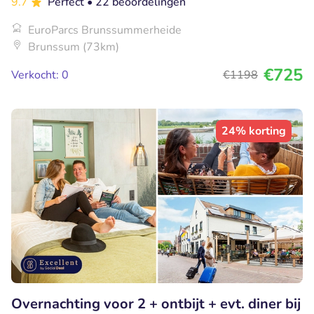
9.7
Perfect
• 22 beoordelingen
EuroParcs Brunssummerheide
Brunssum (73km)
€725
Verkocht: 0
€1198
24% korting
Overnachting voor 2 + ontbijt + evt. diner bij