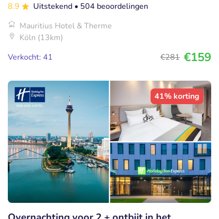
8.9
Uitstekend
• 504 beoordelingen
Mauritius Hotel & Therme
Köln (13km)
€159
Verkocht: 41
€281
41% korting
Overnachting voor 2 + ontbijt in het