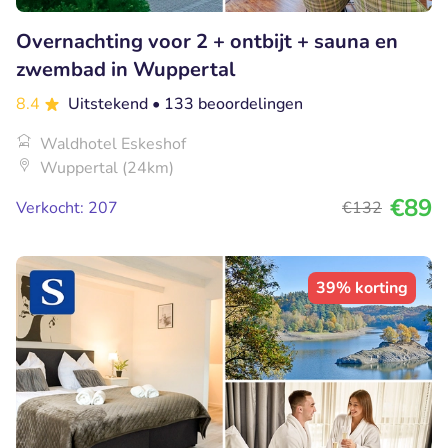
Overnachting voor 2 + ontbijt + sauna en
zwembad in Wuppertal
8.4
Uitstekend
• 133 beoordelingen
Waldhotel Eskeshof
Wuppertal (24km)
€89
Verkocht: 207
€132
39% korting