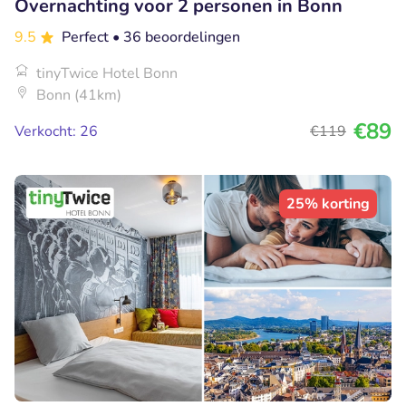
Overnachting voor 2 personen in Bonn
9.5
Perfect
• 36 beoordelingen
tinyTwice Hotel Bonn
Bonn (41km)
€89
Verkocht: 26
€119
25% korting