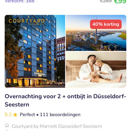
€99
Verkocht: 388
€269
40% korting
Overnachting voor 2 + ontbijt in Düsseldorf-
Seestern
9.2
Perfect
• 111 beoordelingen
Courtyard by Marriott Düsseldorf Seestern