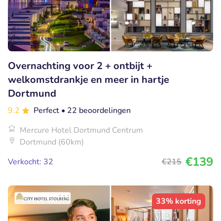
Overnachting voor 2 + ontbijt +
welkomstdrankje en meer in hartje
Dortmund
9.2
Perfect
• 22 beoordelingen
Mercure Hotel Dortmund Centrum
Dortmund (60km)
€139
Verkocht: 32
€215
33% korting