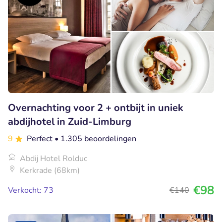
Overnachting voor 2 + ontbijt in uniek
abdijhotel in Zuid-Limburg
9
Perfect
• 1.305 beoordelingen
Abdij Hotel Rolduc
Kerkrade (68km)
€98
Verkocht: 73
€140