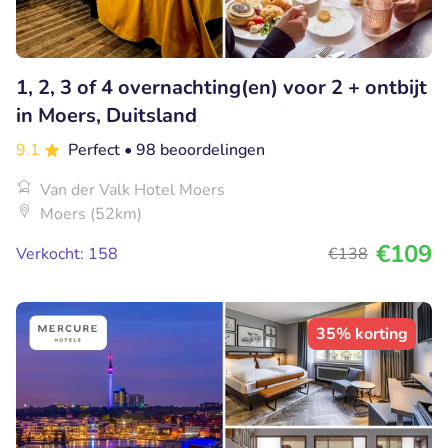
1, 2, 3 of 4 overnachting(en) voor 2 + ontbijt
in Moers, Duitsland
9.1
Perfect
• 98 beoordelingen
Van der Valk Hotel Moers
Moers (52km)
€109
Verkocht: 158
€138
35% korting