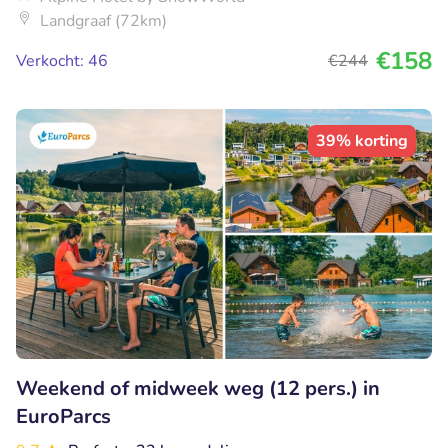
Landgraaf (72km)
€158
Verkocht: 46
€244
39% korting
Weekend of midweek weg (12 pers.) in
EuroParcs