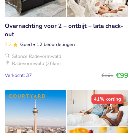
Overnachting voor 2 + ontbijt + late check-
out
7.3
Goed
• 12 beoordelingen
Silonce Radevormwald
Radevormwald (26km)
€99
Verkocht: 37
€161
41% korting