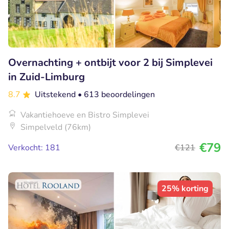
Overnachting + ontbijt voor 2 bij Simplevei
in Zuid-Limburg
8.7
Uitstekend
• 613 beoordelingen
Vakantiehoeve en Bistro Simplevei
Simpelveld (76km)
€79
Verkocht: 181
€121
25% korting