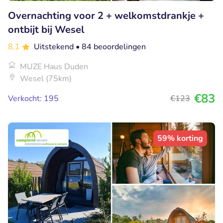
Overnachting voor 2 + welkomstdrankje +
ontbijt bij Wesel
8.1
Uitstekend
• 84 beoordelingen
MUZE Haus Duden
Wesel (75km)
€83
Verkocht: 195
€123
59% korting