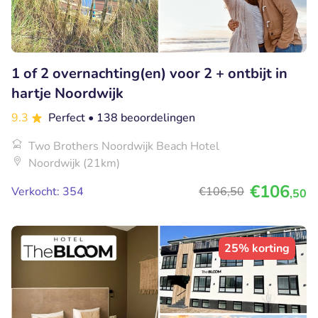
1 of 2 overnachting(en) voor 2 + ontbijt in
hartje Noordwijk
9.3
Perfect
• 138 beoordelingen
Two Brothers Noordwijk Beach Hotel
Noordwijk (21km)
€106
Verkocht: 354
€106
,50
,50
25% korting