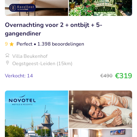
Overnachting voor 2 + ontbijt + 5-
gangendiner
9
Perfect
• 1.398 beoordelingen
Villa Beukenhof
Oegstgeest-Leiden (15km)
€319
Verkocht: 14
€490