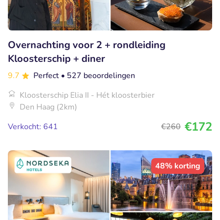
Overnachting voor 2 + rondleiding
Kloosterschip + diner
9.7
Perfect
• 527 beoordelingen
Kloosterschip Elia II - Hét kloosterbier
Den Haag (2km)
€172
Verkocht: 641
€260
48% korting