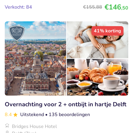
€146
Verkocht: 84
€155
,88
,50
41% korting
Overnachting voor 2 + ontbijt in hartje Delft
8.4
Uitstekend
• 135 beoordelingen
Bridges House Hotel