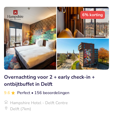
6% korting
Overnachting voor 2 + early check-in +
ontbijtbuffet in Delft
9.6
Perfect
• 156 beoordelingen
Hampshire Hotel - Delft Centre
Delft (7km)