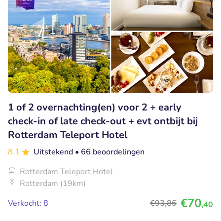
1 of 2 overnachting(en) voor 2 + early
check-in of late check-out + evt ontbijt bij
Rotterdam Teleport Hotel
8.1
Uitstekend
• 66 beoordelingen
Rotterdam Teleport Hotel
Rotterdam (19km)
€70
Verkocht: 8
€93
,86
,40