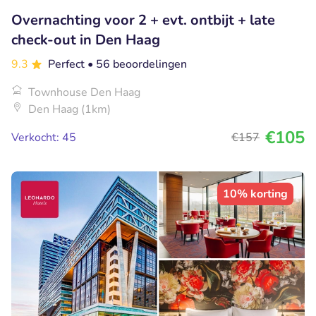
Overnachting voor 2 + evt. ontbijt + late
check-out in Den Haag
9.3
Perfect
• 56 beoordelingen
Townhouse Den Haag
Den Haag (1km)
€105
Verkocht: 45
€157
10% korting