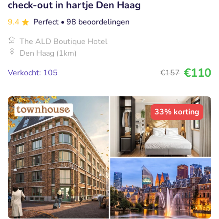
check-out in hartje Den Haag
9.4
Perfect
• 98 beoordelingen
The ALD Boutique Hotel
Den Haag (1km)
€110
Verkocht: 105
€157
33% korting