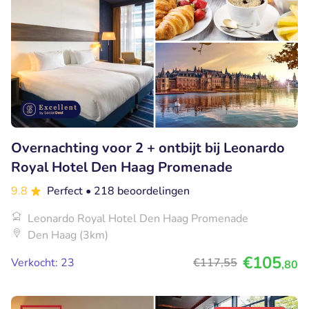
Overnachting voor 2 + ontbijt bij Leonardo
Royal Hotel Den Haag Promenade
9.8
Perfect
• 218 beoordelingen
Leonardo Royal Hotel Den Haag Promenade
Den Haag (3km)
€105
Verkocht: 23
€117
,55
,80