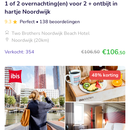
1 of 2 overnachting(en) voor 2 + ontbijt in
hartje Noordwijk
9.3
Perfect
• 138 beoordelingen
Two Brothers Noordwijk Beach Hotel
Noordwijk (20km)
€106
Verkocht: 354
€106
,50
,50
48% korting