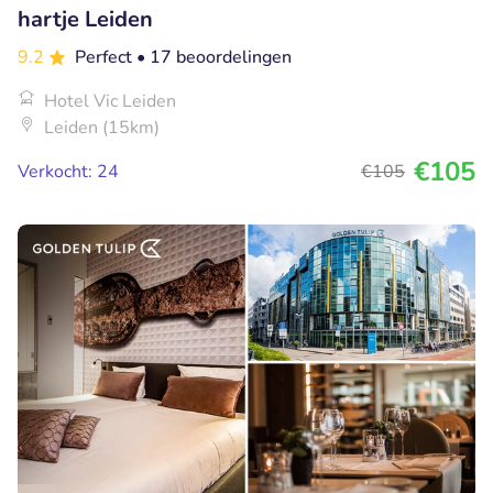
hartje Leiden
9.2
Perfect
• 17 beoordelingen
Hotel Vic Leiden
Leiden (15km)
€105
Verkocht: 24
€105