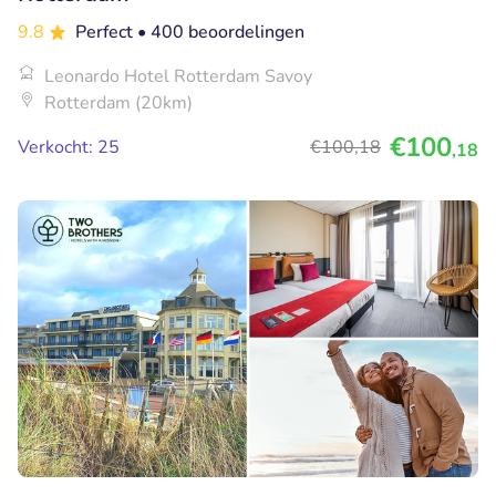
9.8
Perfect
• 400 beoordelingen
Leonardo Hotel Rotterdam Savoy
Rotterdam (20km)
€100
Verkocht: 25
€100
,18
,18