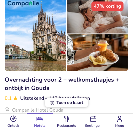
47% korting
Overnachting voor 2 + welkomsthapjes +
ontbijt in Gouda
8.1
Uitstekend
• 142 beoordelingen
Toon op kaart
Campanile Hotel Gouda
Gouda (25km)
Ontdek
Hotels
Restaurants
Boekingen
Menu
€85
Verkocht: 21
€159