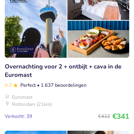
Overnachting voor 2 + ontbijt + cava in de
Euromast
9.2
Perfect
• 1.637 beoordelingen
Euromast
Rotterdam (21km)
€341
Verkocht: 39
€422