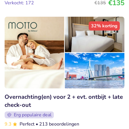
€135
Verkocht: 172
€135
32% korting
Overnachting(en) voor 2 + evt. ontbijt + late
check-out
Erg populaire deal
9.3
Perfect
• 213 beoordelingen