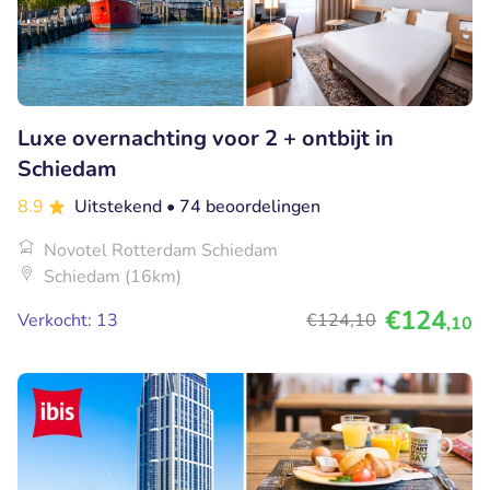
Luxe overnachting voor 2 + ontbijt in
Schiedam
8.9
Uitstekend
• 74 beoordelingen
Novotel Rotterdam Schiedam
Schiedam (16km)
€124
Verkocht: 13
€124
,10
,10