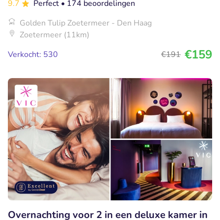
9.7
Perfect
• 174 beoordelingen
Golden Tulip Zoetermeer - Den Haag
Zoetermeer (11km)
€159
Verkocht: 530
€191
Overnachting voor 2 in een deluxe kamer in