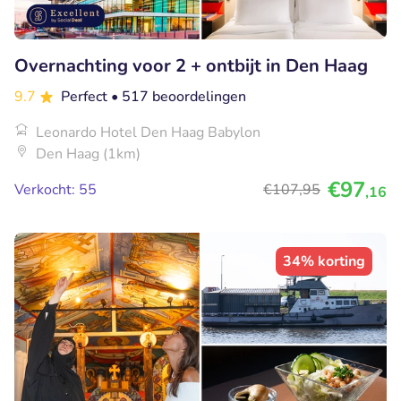
Overnachting voor 2 + ontbijt in Den Haag
9.7
Perfect
• 517 beoordelingen
Leonardo Hotel Den Haag Babylon
Den Haag (1km)
€97
Verkocht: 55
€107
,95
,16
34% korting