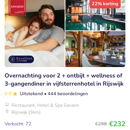
22% korting
Overnachting voor 2 + ontbijt + wellness of
3-gangendiner in vijfsterrenhotel in Rijswijk
8.8
Uitstekend
• 444 beoordelingen
Restaurant, Hotel & Spa Savarin
Rijswijk (3km)
€232
Verkocht: 72
€298