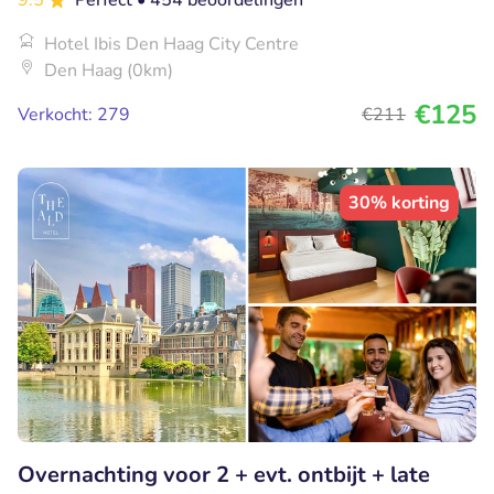
Hotel Ibis Den Haag City Centre
Den Haag (0km)
€125
Verkocht: 279
€211
30% korting
Overnachting voor 2 + evt. ontbijt + late