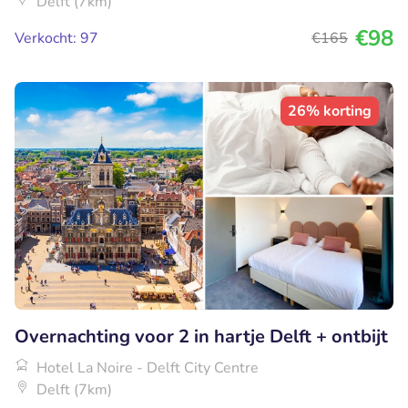
Delft (7km)
€98
Verkocht: 97
€165
26% korting
Overnachting voor 2 in hartje Delft + ontbijt
Hotel La Noire - Delft City Centre
Delft (7km)