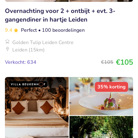
Overnachting voor 2 + ontbijt + evt. 3-
gangendiner in hartje Leiden
9.4
Perfect
• 100 beoordelingen
Golden Tulip Leiden Centre
Leiden (15km)
€105
Verkocht: 634
€105
35% korting