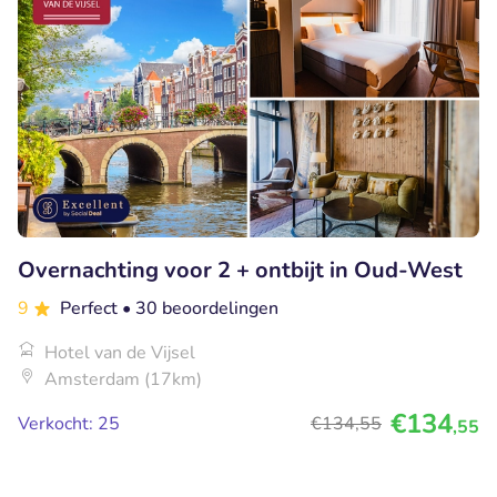
Overnachting voor 2 + ontbijt in Oud-West
9
Perfect
• 30 beoordelingen
Hotel van de Vijsel
Amsterdam (17km)
€134
Verkocht: 25
€134
,55
,55