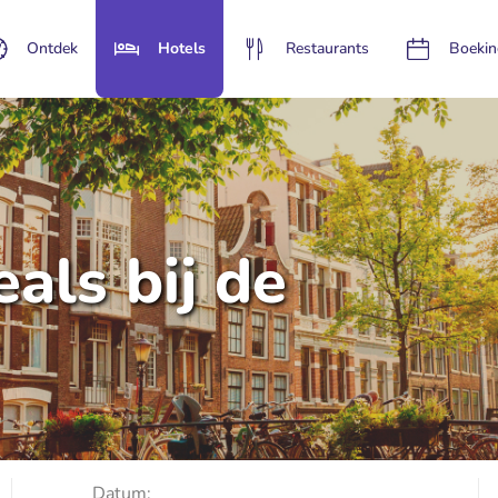
Ontdek
Hotels
Restaurants
Boekin
als bij de
Datum: