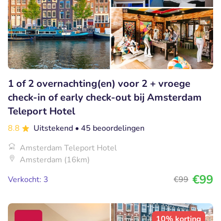
1 of 2 overnachting(en) voor 2 + vroege
check-in of early check-out bij Amsterdam
Teleport Hotel
8.8
Uitstekend
• 45 beoordelingen
Amsterdam Teleport Hotel
Amsterdam (16km)
€99
Verkocht: 3
€99
10% korting