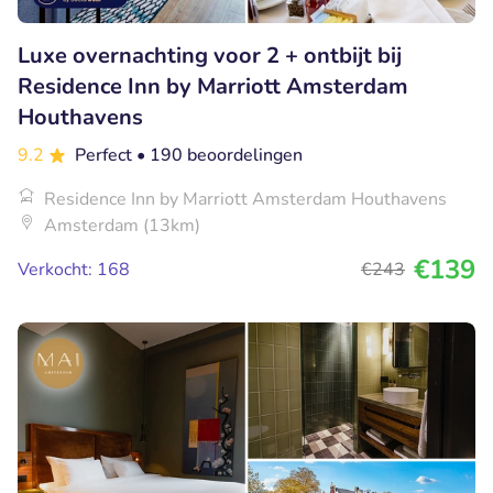
Luxe overnachting voor 2 + ontbijt bij
Residence Inn by Marriott Amsterdam
Houthavens
9.2
Perfect
• 190 beoordelingen
Residence Inn by Marriott Amsterdam Houthavens
Amsterdam (13km)
€139
Verkocht: 168
€243