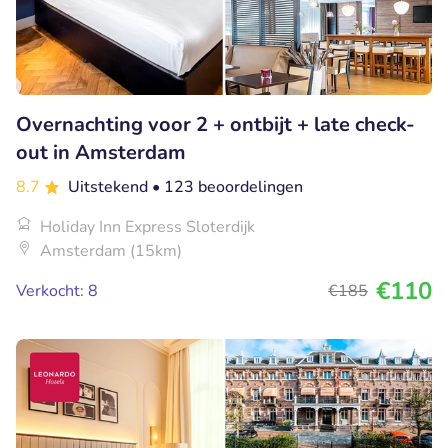
Overnachting voor 2 + ontbijt + late check-
out in Amsterdam
8.7
Uitstekend
• 123 beoordelingen
Holiday Inn Express Sloterdijk
Amsterdam (15km)
€110
Verkocht: 8
€185