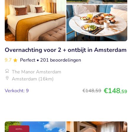
Overnachting voor 2 + ontbijt in Amsterdam
9.7
Perfect
• 201 beoordelingen
The Manor Amsterdam
Amsterdam (16km)
€148
Verkocht: 9
€148
,59
,59