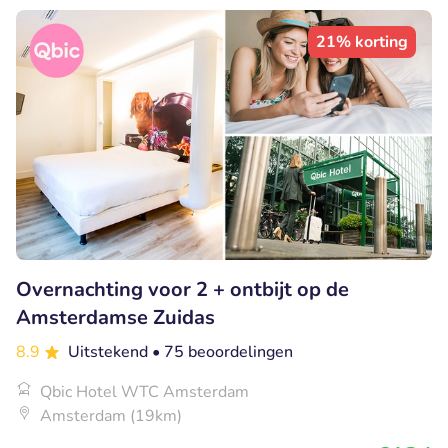
21% korting
Overnachting voor 2 + ontbijt op de
Amsterdamse Zuidas
8.9
Uitstekend
• 75 beoordelingen
Qbic Hotel WTC Amsterdam
Amsterdam (19km)