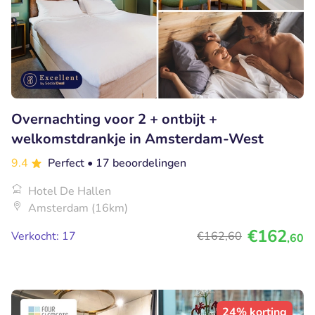
Overnachting voor 2 + ontbijt +
welkomstdrankje in Amsterdam-West
9.4
Perfect
• 17 beoordelingen
Hotel De Hallen
Amsterdam (16km)
€162
Verkocht: 17
€162
,60
,60
24% korting