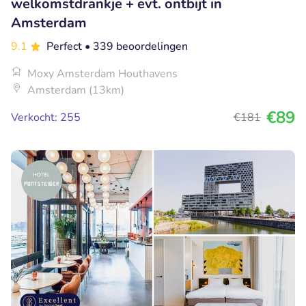
welkomstdrankje + evt. ontbijt in
Amsterdam
9.1
Perfect
• 339 beoordelingen
Moxy Amsterdam Houthavens
Amsterdam (13km)
€89
Verkocht: 255
€181