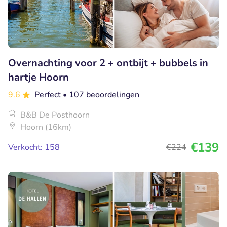
Overnachting voor 2 + ontbijt + bubbels in
hartje Hoorn
9.6
Perfect
• 107 beoordelingen
B&B De Posthoorn
Hoorn (16km)
€139
Verkocht: 158
€224