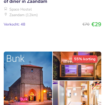
of diner in Zaandam
Space Hostel
Zaandam (12km)
€29
Verkocht: 48
€70
55% korting