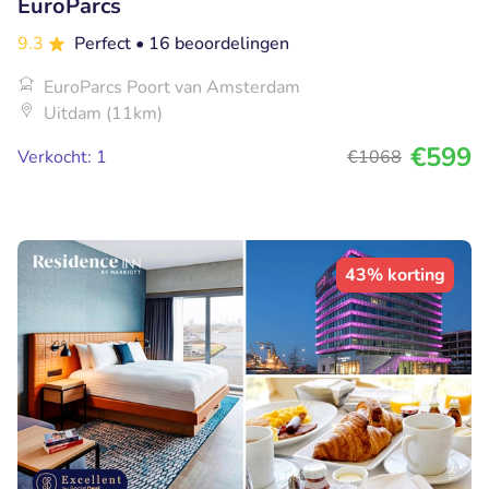
EuroParcs
9.3
Perfect
• 16 beoordelingen
EuroParcs Poort van Amsterdam
Uitdam (11km)
€599
Verkocht: 1
€1068
43% korting