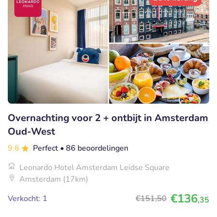
Overnachting voor 2 + ontbijt in Amsterdam
Oud-West
9.6
Perfect
• 86 beoordelingen
Leonardo Hotel Amsterdam Leidse Square
Amsterdam (17km)
€136
Verkocht: 1
€151
,50
,35