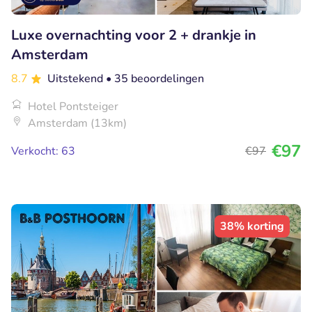
Luxe overnachting voor 2 + drankje in
Amsterdam
8.7
Uitstekend
• 35 beoordelingen
Hotel Pontsteiger
Amsterdam (13km)
€97
Verkocht: 63
€97
38% korting