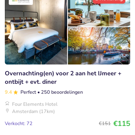
Overnachting(en) voor 2 aan het IJmeer +
ontbijt + evt. diner
9.4
Perfect
• 250 beoordelingen
Four Elements Hotel
Amsterdam (17km)
€115
Verkocht: 72
€151