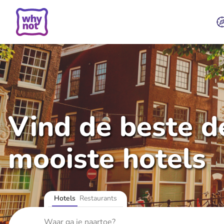
Vind de beste de
mooiste hotels
Hotels
Restaurants
Waar ga je naartoe?