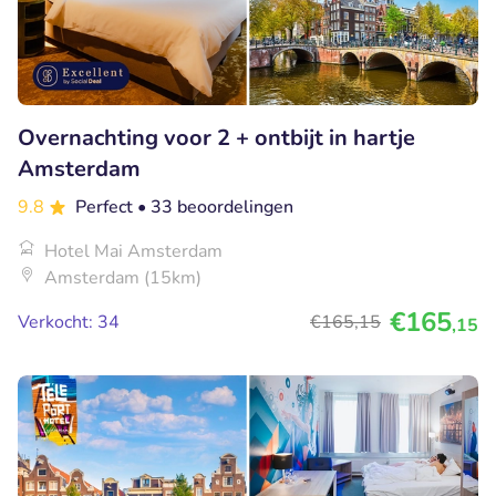
Overnachting voor 2 + ontbijt in hartje
Amsterdam
9.8
Perfect
• 33 beoordelingen
Hotel Mai Amsterdam
Amsterdam (15km)
€165
Verkocht: 34
€165
,15
,15