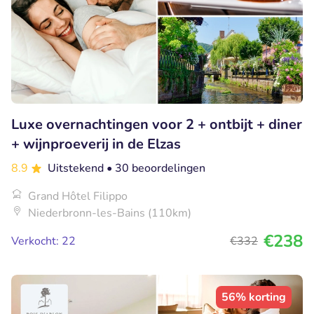
Luxe overnachtingen voor 2 + ontbijt + diner
+ wijnproeverij in de Elzas
8.9
Uitstekend
• 30 beoordelingen
Grand Hôtel Filippo
Niederbronn-les-Bains (110km)
€238
Verkocht: 22
€332
56% korting