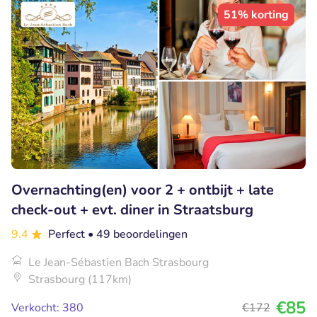
51% korting
Overnachting(en) voor 2 + ontbijt + late
check-out + evt. diner in Straatsburg
9.4
Perfect
• 49 beoordelingen
Le Jean-Sébastien Bach Strasbourg
Strasbourg (117km)
€85
Verkocht: 380
€172