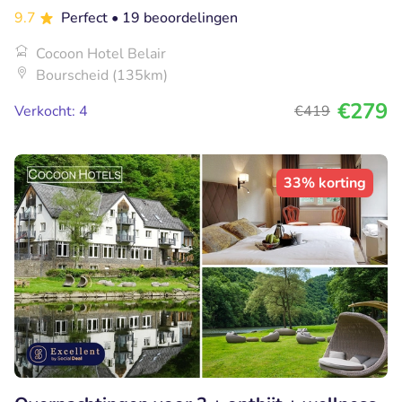
9.7
Perfect
• 19 beoordelingen
Cocoon Hotel Belair
Bourscheid (135km)
€279
Verkocht: 4
€419
33% korting