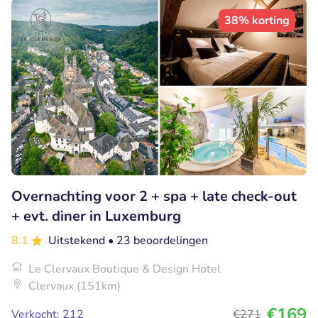
38% korting
Overnachting voor 2 + spa + late check-out
+ evt. diner in Luxemburg
8.1
Uitstekend
• 23 beoordelingen
Le Clervaux Boutique & Design Hotel
Clervaux (151km)
€169
Verkocht: 212
€271