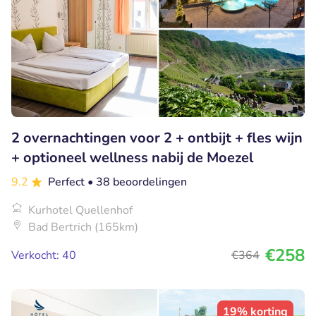
2 overnachtingen voor 2 + ontbijt + fles wijn
+ optioneel wellness nabij de Moezel
9.2
Perfect
• 38 beoordelingen
Kurhotel Quellenhof
Bad Bertrich (165km)
€258
Verkocht: 40
€364
19% korting