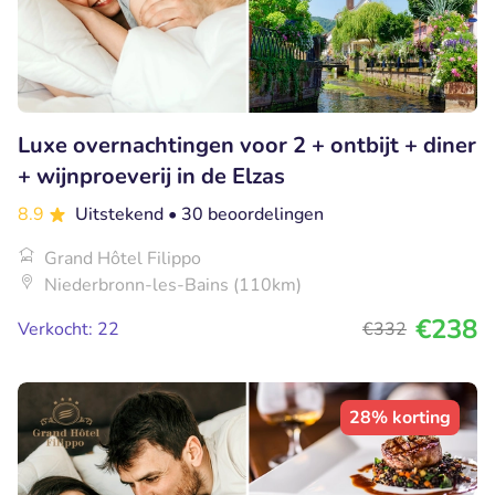
Luxe overnachtingen voor 2 + ontbijt + diner
+ wijnproeverij in de Elzas
8.9
Uitstekend
• 30 beoordelingen
Grand Hôtel Filippo
Niederbronn-les-Bains (110km)
€238
Verkocht: 22
€332
28% korting