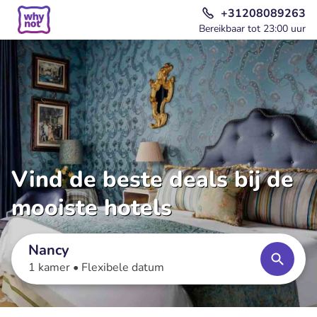
+31208089263
Bereikbaar tot 23:00 uur
Vind de beste deals bij de
mooiste hotels
Nancy
1 kamer •
Flexibele datum