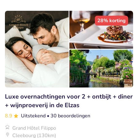
28% korting
Luxe overnachtingen voor 2 + ontbijt + diner
+ wijnproeverij in de Elzas
8.9
Uitstekend
• 30 beoordelingen
Grand Hôtel Filippo
Cleebourg (130km)