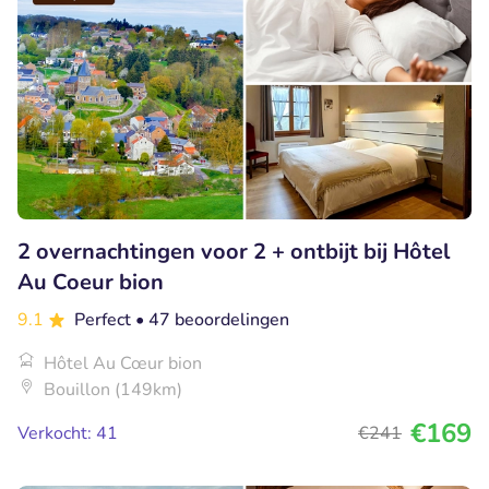
2 overnachtingen voor 2 + ontbijt bij Hôtel
Au Coeur bion
9.1
Perfect
• 47 beoordelingen
Hôtel Au Cœur bion
Bouillon (149km)
€169
Verkocht: 41
€241