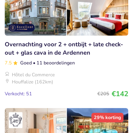
Overnachting voor 2 + ontbijt + late check-
out + glas cava in de Ardennen
7.5
Goed
• 11 beoordelingen
Hôtel du Commerce
Houffalize (162km)
€142
Verkocht: 51
€205
29% korting