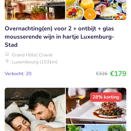
Overnachting(en) voor 2 + ontbijt + glas
mousserende wijn in hartje Luxemburg-
Stad
Grand Hôtel Cravat
Luxembourg (102km)
€179
Verkocht: 20
€326
28% korting