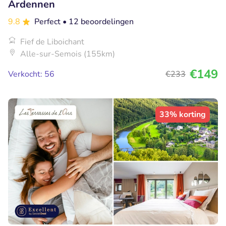
Ardennen
9.8
Perfect
• 12 beoordelingen
Fief de Liboichant
Alle-sur-Semois (155km)
€149
Verkocht: 56
€233
33% korting