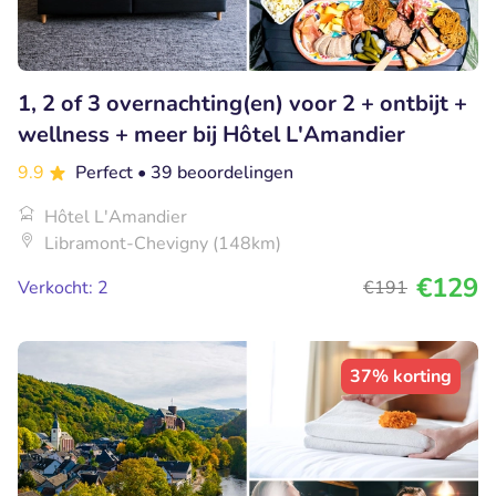
1, 2 of 3 overnachting(en) voor 2 + ontbijt +
wellness + meer bij Hôtel L'Amandier
9.9
Perfect
• 39 beoordelingen
Hôtel L'Amandier
Libramont-Chevigny (148km)
€129
Verkocht: 2
€191
37% korting