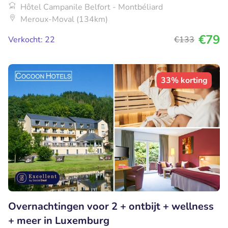
Hôtel Campanile Belfort - Montbéliard
Meroux-Moval (134km)
€79
Verkocht: 22
€133
33% korting
Overnachtingen voor 2 + ontbijt + wellness
+ meer in Luxemburg