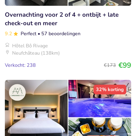
Overnachting voor 2 of 4 + ontbijt + late
check-out en meer
9.2
Perfect
• 57 beoordelingen
Hôtel Bô Rivage
Neufchâteau (138km)
€99
Verkocht: 238
€173
32% korting