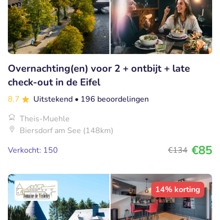
Overnachting(en) voor 2 + ontbijt + late
check-out in de Eifel
8.7
Uitstekend
• 196 beoordelingen
Theis-Muehle
Biersdorf am See (148km)
€85
Verkocht: 150
€134
14% korting