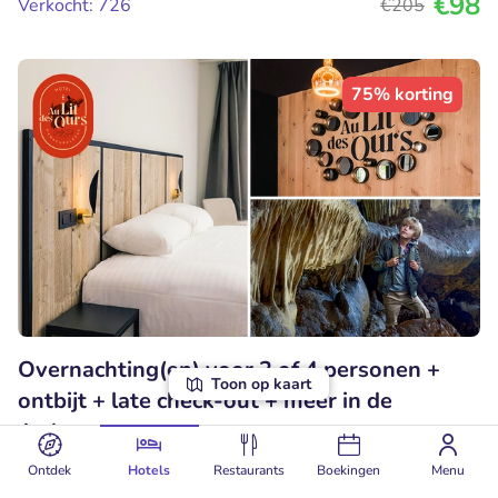
€98
Verkocht: 726
€205
75% korting
Overnachting(en) voor 2 of 4 personen +
Toon op kaart
ontbijt + late check-out + meer in de
Ardennen
9.2
Perfect
• 31 beoordelingen
Ontdek
Hotels
Restaurants
Boekingen
Menu