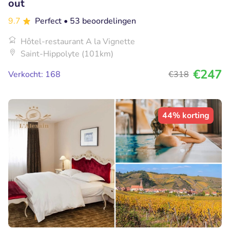
out
9.7
Perfect
• 53 beoordelingen
Hôtel-restaurant A la Vignette
Saint-Hippolyte (101km)
€247
Verkocht: 168
€318
44% korting