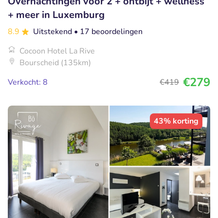
Overnachtingen voor 2 + ontbijt + wellness
+ meer in Luxemburg
8.9
Uitstekend
• 17 beoordelingen
Cocoon Hotel La Rive
Bourscheid (135km)
€279
Verkocht: 8
€419
43% korting