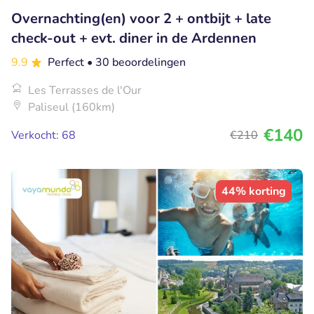
Overnachting(en) voor 2 + ontbijt + late
check-out + evt. diner in de Ardennen
9.9
Perfect
• 30 beoordelingen
Les Terrasses de l'Our
Paliseul (160km)
€140
Verkocht: 68
€210
44% korting