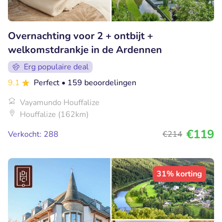
Overnachting voor 2 + ontbijt +
welkomstdrankje in de Ardennen
Erg populaire deal
9.1
Perfect
• 159 beoordelingen
Vayamundo Houffalize
Houffalize (162km)
€119
Verkocht: 288
€214
31% korting