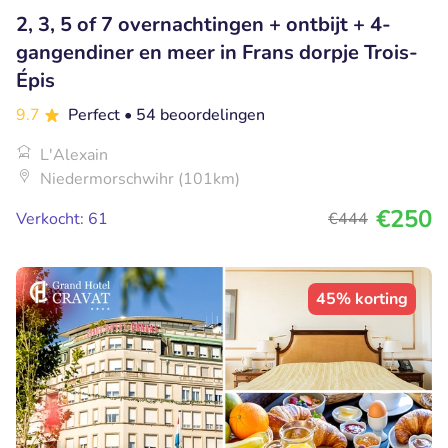
2, 3, 5 of 7 overnachtingen + ontbijt + 4-
gangendiner en meer in Frans dorpje Trois-
Épis
9.7
Perfect
• 54 beoordelingen
L'Alexain
Niedermorschwihr (101km)
€250
Verkocht: 61
€444
45% korting