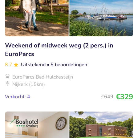
Weekend of midweek weg (2 pers.) in
EuroParcs
8.7
Uitstekend
• 5 beoordelingen
EuroParcs Bad Hulckesteijn
Nijkerk (15km)
€329
Verkocht: 4
€649