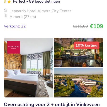
9
Perfect
• 89 beoordelingen
Leonardo Hotel Almere City Center
Almere (27km)
€109
Verkocht: 22
€115
,88
10% korting
Overnachting voor 2 + ontbijt in Vinkeveen