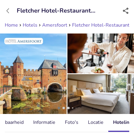
+31208089263
Fletcher Hotel-Restaurant
Bereikbaar tot 23:00 uur
Amersfoort
Home
Hotels
Amersfoort
Fletcher Hotel-Restaurant 
hikbaarheid
Informatie
Foto's
Locatie
Hotelinfo