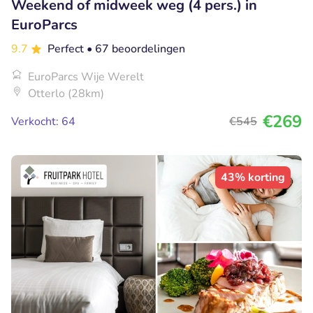
Weekend of midweek weg (4 pers.) in
EuroParcs
9.7
Perfect
• 67 beoordelingen
EuroParcs Wije Werelt
Otterlo (28km)
€269
Verkocht: 64
€545
43% korting