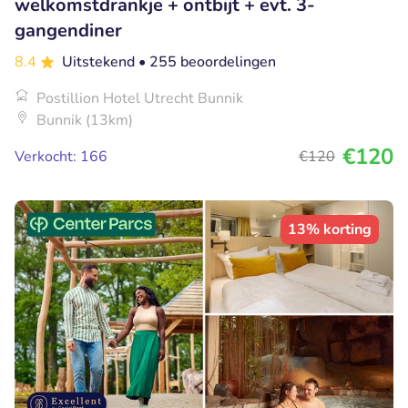
welkomstdrankje + ontbijt + evt. 3-
gangendiner
8.4
Uitstekend
• 255 beoordelingen
Postillion Hotel Utrecht Bunnik
Bunnik (13km)
€120
Verkocht: 166
€120
13% korting