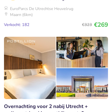
EuroParcs De Utrechtse Heuvelrug
Maarn (6km)
€269
Verkocht: 182
€323
Overnachting voor 2 nabij Utrecht +