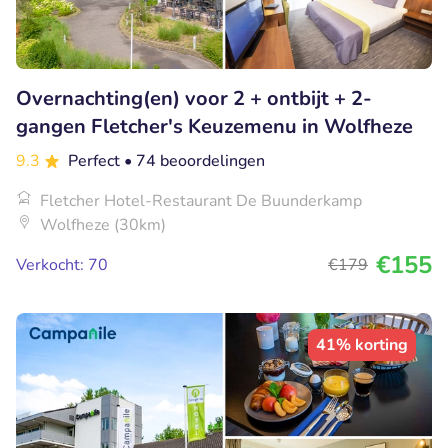
Overnachting(en) voor 2 + ontbijt + 2-
gangen Fletcher's Keuzemenu in Wolfheze
9.3
Perfect
• 74 beoordelingen
Fletcher Hotel-Restaurant De Buunderkamp
Wolfheze (30km)
€155
Verkocht: 70
€179
41% korting