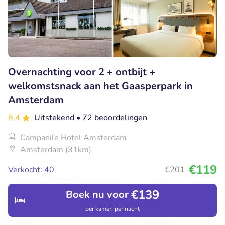
Overnachting voor 2 + ontbijt +
welkomstsnack aan het Gaasperpark in
Amsterdam
8.4
Uitstekend
• 72 beoordelingen
Campanile Hotel Amsterdam
Amsterdam (31km)
€119
Verkocht: 40
€201
€139
Boek nu voor
24% korting
per kamer, per nacht
Ontdek
Hotels
Restaurants
Boekingen
Menu