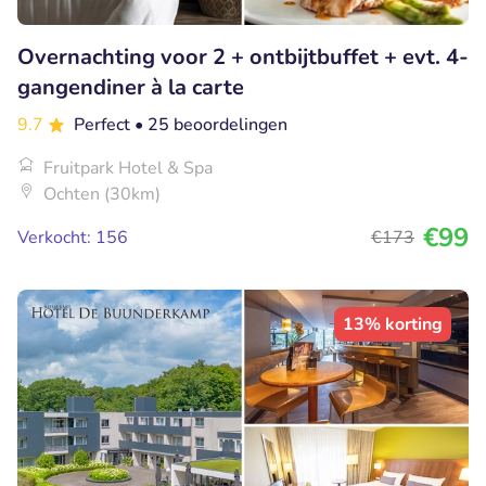
Overnachting voor 2 + ontbijtbuffet + evt. 4-
gangendiner à la carte
9.7
Perfect
• 25 beoordelingen
Fruitpark Hotel & Spa
Ochten (30km)
€99
Verkocht: 156
€173
13% korting