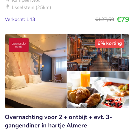
Kampeervlot
IJsselstein (25km)
€79
Verkocht: 143
€127
,50
6% korting
Overnachting voor 2 + ontbijt + evt. 3-
gangendiner in hartje Almere