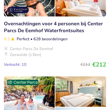
Overnachtingen voor 4 personen bij Center
Parcs De Eemhof Waterfrontsuites
9.2
Perfect
• 628 beoordelingen
Center Parcs De Eemhof
Zeewolde (13km)
€212
Verkocht: 10
€212