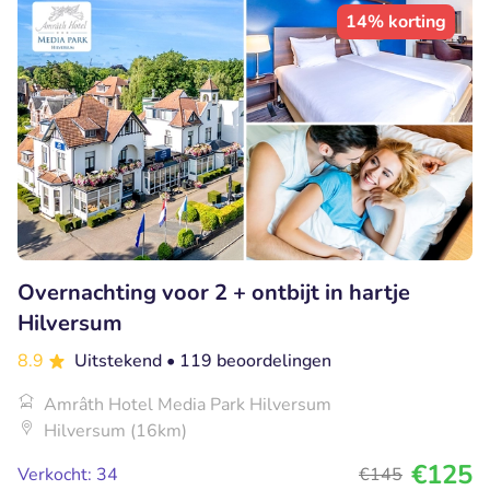
14% korting
Overnachting voor 2 + ontbijt in hartje
Hilversum
8.9
Uitstekend
• 119 beoordelingen
Amrâth Hotel Media Park Hilversum
Hilversum (16km)
€125
Verkocht: 34
€145