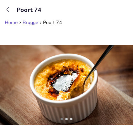
+31208089263
Poort 74
Bereikbaar tot 23:00 uur
Home
Brugge
Poort 74