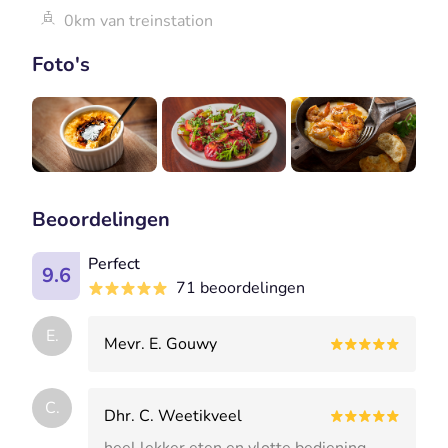
0km van treinstation
Foto's
Beoordelingen
Perfect
9.6
71 beoordelingen
E.
Mevr. E. Gouwy
C.
Dhr. C. Weetikveel
heel lekker eten en vlotte bediening