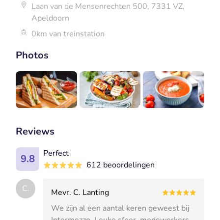
Laan van de Mensenrechten 500, 7331 VZ,
Apeldoorn
0km van treinstation
Photos
Reviews
Perfect
9.8
612 beoordelingen
C.
Mevr. C. Lanting
We zijn al een aantal keren geweest bij
Intermezzo. Leuke sfeer, medewerkers