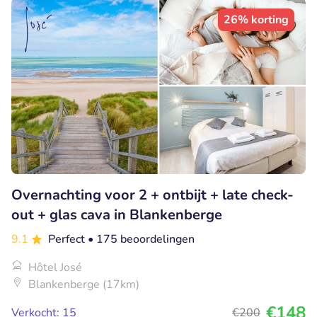
26% korting
Overnachting voor 2 + ontbijt + late check-
out + glas cava in Blankenberge
9.1
Perfect
• 175 beoordelingen
Hôtel José
Blankenberge (17km)
€148
Verkocht: 15
€200