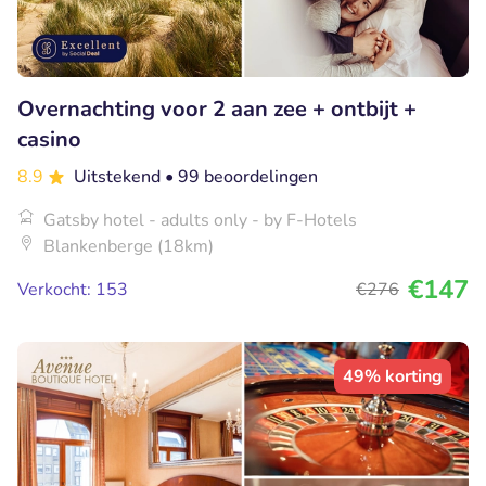
Overnachting voor 2 aan zee + ontbijt +
casino
8.9
Uitstekend
• 99 beoordelingen
Gatsby hotel - adults only - by F-Hotels
Blankenberge (18km)
€147
Verkocht: 153
€276
49% korting