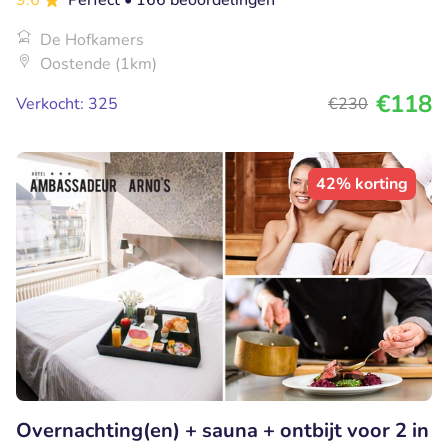
De Hofkamers
Oostende (1km)
€118
Verkocht: 325
€230
42% korting
Overnachting(en) + sauna + ontbijt voor 2 in