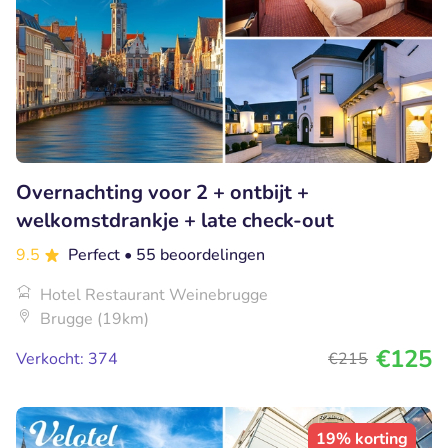
Overnachting voor 2 + ontbijt +
welkomstdrankje + late check-out
9.5
Perfect
• 55 beoordelingen
Hotel Restaurant Weinebrugge
Brugge (19km)
€125
Verkocht: 374
€215
19% korting