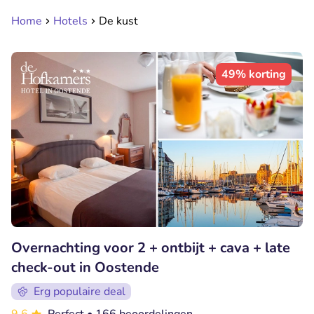
Home
Hotels
De kust
49% korting
Overnachting voor 2 + ontbijt + cava + late
check-out in Oostende
Erg populaire deal
9.6
Perfect
• 166 beoordelingen