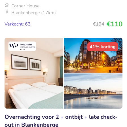
Corner House
Blankenberge (17km)
€110
Verkocht: 63
€194
41% korting
Overnachting voor 2 + ontbijt + late check-
out in Blankenberge