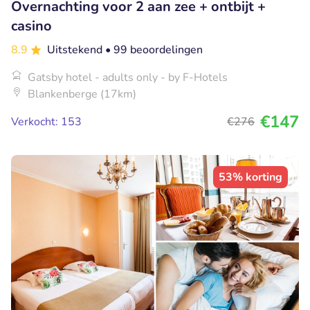
Overnachting voor 2 aan zee + ontbijt +
casino
8.9
Uitstekend
• 99 beoordelingen
Gatsby hotel - adults only - by F-Hotels
Blankenberge (17km)
€147
Verkocht: 153
€276
53% korting