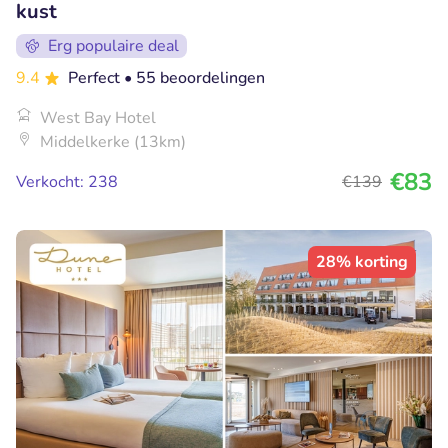
kust
Erg populaire deal
9.4
Perfect
• 55 beoordelingen
West Bay Hotel
Middelkerke (13km)
€83
Verkocht: 238
€139
28% korting