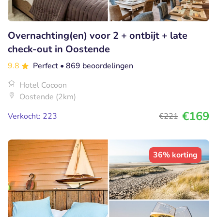
Overnachting(en) voor 2 + ontbijt + late
check-out in Oostende
9.8
Perfect
• 869 beoordelingen
Hotel Cocoon
Oostende (2km)
€169
Verkocht: 223
€221
36% korting