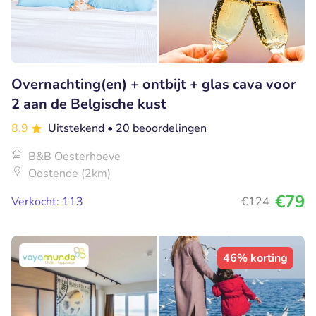
Overnachting(en) + ontbijt + glas cava voor
2 aan de Belgische kust
8.9
Uitstekend
• 20 beoordelingen
B&B Oesterhoeve
Oostende (2km)
€79
Verkocht: 113
€124
46% korting