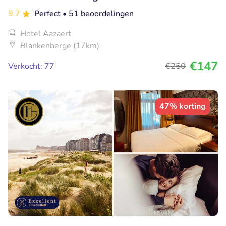
9.7
Perfect
• 51 beoordelingen
Hotel Aazaert
Blankenberge (17km)
€147
Verkocht: 77
€250
47% korting