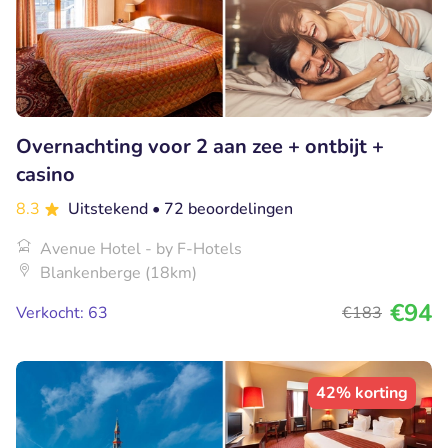
Overnachting voor 2 aan zee + ontbijt +
casino
8.3
Uitstekend
• 72 beoordelingen
Avenue Hotel - by F-Hotels
Blankenberge (18km)
€94
Verkocht: 63
€183
42% korting