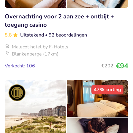
Overnachting voor 2 aan zee + ontbijt +
toegang casino
8.8
Uitstekend
• 92 beoordelingen
Malecot hotel by F-Hotels
Blankenberge (17km)
€94
Verkocht: 106
€202
47% korting