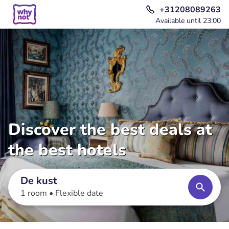
+31208089263
Available until 23:00
Discover the best deals at
the best hotels
De kust
1 room •
Flexible date