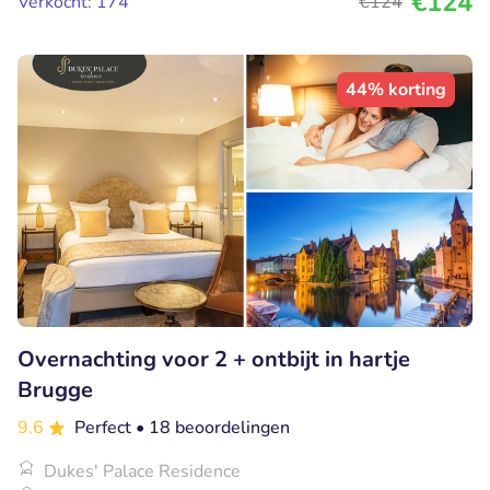
€124
Verkocht: 174
€124
44% korting
Overnachting voor 2 + ontbijt in hartje
Brugge
9.6
Perfect
• 18 beoordelingen
Dukes' Palace Residence