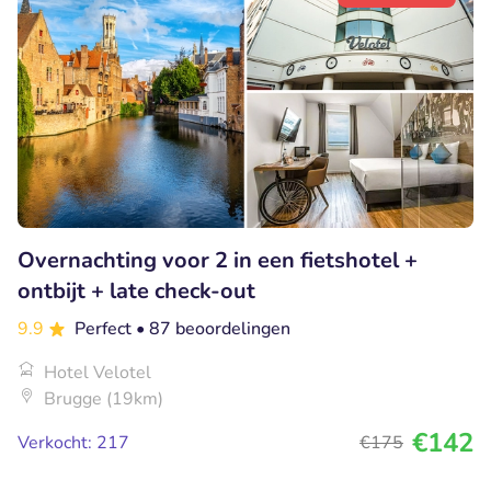
Overnachting voor 2 in een fietshotel +
ontbijt + late check-out
9.9
Perfect
• 87 beoordelingen
Hotel Velotel
Brugge (19km)
€142
Verkocht: 217
€175