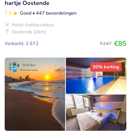
hartje Oostende
7.9
Goed
• 447 beoordelingen
Hotel Ambassadeur
Oostende (2km)
€85
Verkocht: 2.672
€147
30% korting