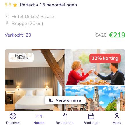
9.9
Perfect
• 16 beoordelingen
Hotel Dukes' Palace
Brugge (20km)
€219
Verkocht: 20
€420
32% korting
View on map
Discover
Hotels
Restaurants
Bookings
Menu