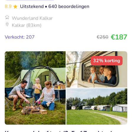
8.9
Uitstekend
• 640 beoordelingen
Wunderland Kalkar
Kalkar (83km)
€187
Verkocht: 207
€250
32% korting