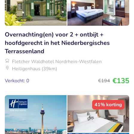
Overnachting(en) voor 2 + ontbijt +
hoofdgerecht in het Niederbergisches
Terrassenland
Fletcher Waldhotel Nordrhein-Westfalen
Heiligenhaus (39km)
€135
Verkocht: 0
€194
41% korting