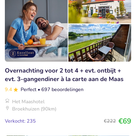
Overnachting voor 2 tot 4 + evt. ontbijt +
evt. 3-gangendiner à la carte aan de Maas
9.4
Perfect
• 697 beoordelingen
Het Maashotel
Broekhuizen (90km)
€69
Verkocht: 235
€222