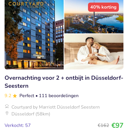
40% korting
Overnachting voor 2 + ontbijt in Düsseldorf-
Seestern
9.2
Perfect
• 111 beoordelingen
Courtyard by Marriott Düsseldorf Seestern
Düsseldorf (58km)
€97
Verkocht: 57
€162