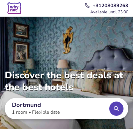
+31208089263
Available until 23:00
Discover the best deals at
the best hotels
Dortmund
1 room •
Flexible date