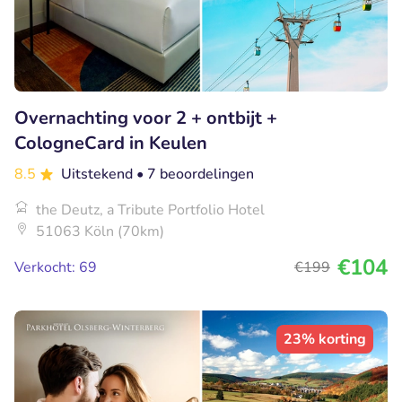
Overnachting voor 2 + ontbijt +
CologneCard in Keulen
8.5
Uitstekend
• 7 beoordelingen
the Deutz, a Tribute Portfolio Hotel
51063 Köln (70km)
€104
Verkocht: 69
€199
23% korting