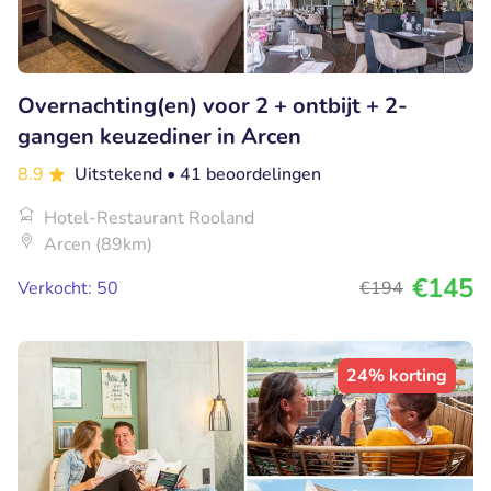
Overnachting(en) voor 2 + ontbijt + 2-
gangen keuzediner in Arcen
8.9
Uitstekend
• 41 beoordelingen
Hotel-Restaurant Rooland
Arcen (89km)
€145
Verkocht: 50
€194
24% korting