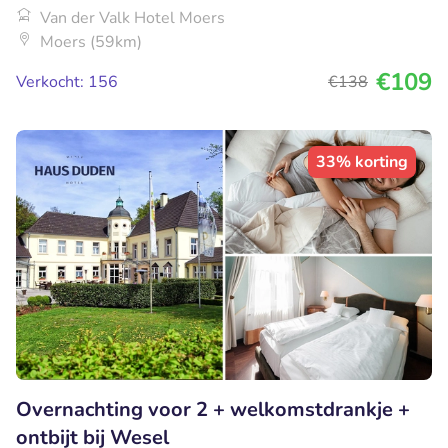
Van der Valk Hotel Moers
Moers (59km)
€109
Verkocht: 156
€138
33% korting
Overnachting voor 2 + welkomstdrankje +
ontbijt bij Wesel