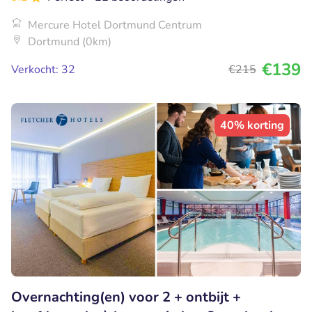
Mercure Hotel Dortmund Centrum
Dortmund (0km)
€139
Verkocht: 32
€215
40% korting
Overnachting(en) voor 2 + ontbijt +