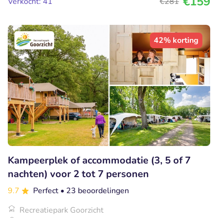
€159
Verkocht: 41
€281
42% korting
Kampeerplek of accommodatie (3, 5 of 7
nachten) voor 2 tot 7 personen
9.7
Perfect
• 23 beoordelingen
Recreatiepark Goorzicht