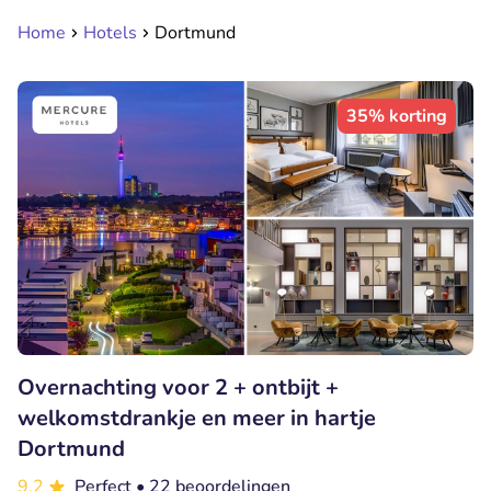
Home
Hotels
Dortmund
35% korting
Overnachting voor 2 + ontbijt +
welkomstdrankje en meer in hartje
Dortmund
9.2
Perfect
• 22 beoordelingen