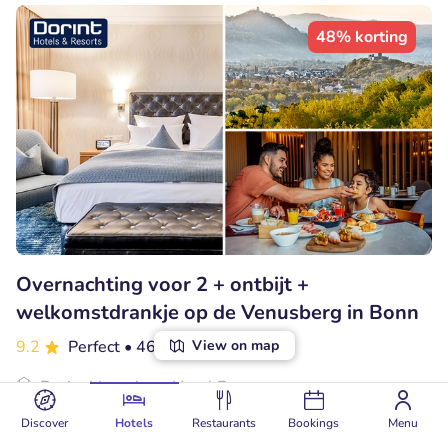
48% korting
Overnachting voor 2 + ontbijt +
welkomstdrankje op de Venusberg in Bonn
9.2
Perfect
• 46 beoordelingen
View on map
Dorint Venusberg Hotel Bonn
Bonn (93km)
Discover
Hotels
Restaurants
Bookings
Menu