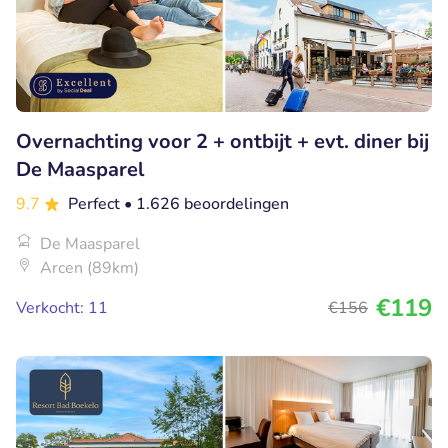
Overnachting voor 2 + ontbijt + evt. diner bij
De Maasparel
9.7
Perfect
• 1.626 beoordelingen
De Maasparel
Arcen (89km)
€119
Verkocht: 11
€156