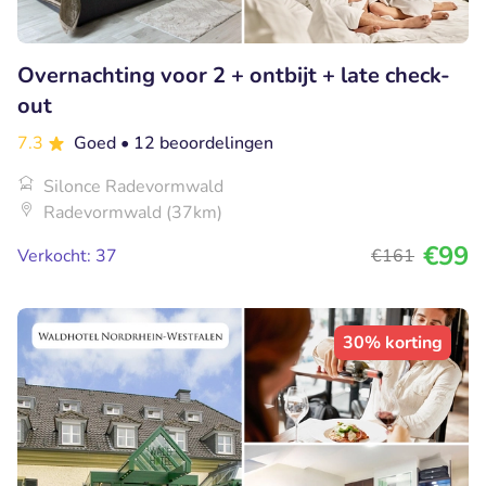
Overnachting voor 2 + ontbijt + late check-
out
7.3
Goed
• 12 beoordelingen
Silonce Radevormwald
Radevormwald (37km)
€99
Verkocht: 37
€161
30% korting