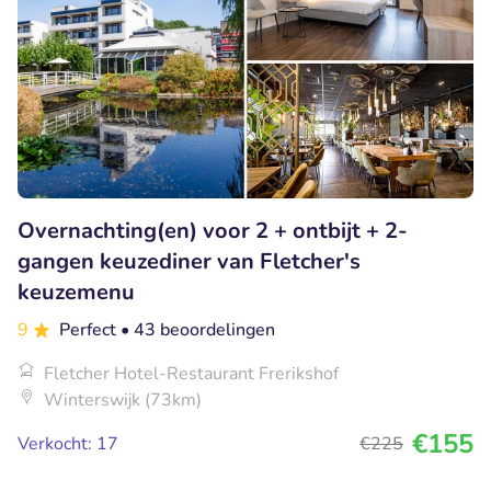
Overnachting(en) voor 2 + ontbijt + 2-
gangen keuzediner van Fletcher's
keuzemenu
9
Perfect
• 43 beoordelingen
Fletcher Hotel-Restaurant Frerikshof
Winterswijk (73km)
€155
Verkocht: 17
€225