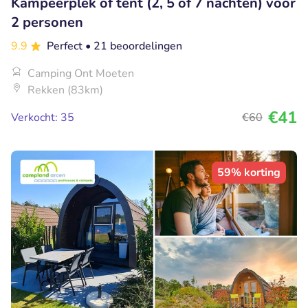
Kampeerplek of tent (2, 5 of 7 nachten) voor
2 personen
9.9
Perfect
• 21 beoordelingen
Camping Ont Moeten
Rekken (83km)
€41
Verkocht: 35
€60
59% korting