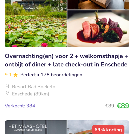
Overnachting(en) voor 2 + welkomsthapje +
ontbijt of diner + late check-out in Enschede
9.1
Perfect
• 178 beoordelingen
Resort Bad Boekelo
Enschede (89km)
€89
Verkocht: 384
€89
69% korting