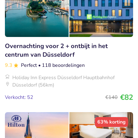
Overnachting voor 2 + ontbijt in het
centrum van Düsseldorf
9.3
Perfect
• 118 beoordelingen
Holiday Inn Express Düsseldorf Hauptbahnhof
Düsseldorf (56km)
€82
Verkocht: 52
€140
63% korting