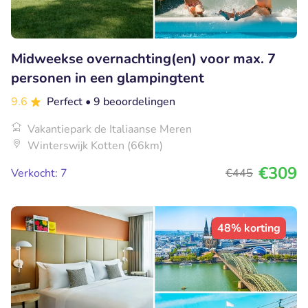
Midweekse overnachting(en) voor max. 7
personen in een glampingtent
9.6
Perfect
• 9 beoordelingen
Vakantiepark de Italiaanse Meren
Winterswijk Kotten (66km)
€309
Verkocht: 7
€445
48% korting