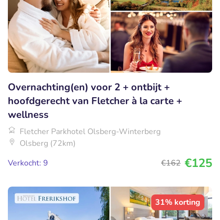
Overnachting(en) voor 2 + ontbijt +
hoofdgerecht van Fletcher à la carte +
wellness
Fletcher Parkhotel Olsberg-Winterberg
Olsberg (72km)
€125
Verkocht: 9
€162
31% korting