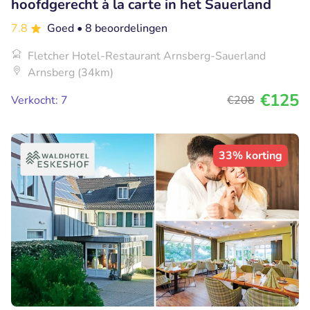
hoofdgerecht à la carte in het Sauerland
7.8
Goed
• 8 beoordelingen
Fletcher Hotel-Restaurant Arnsberg-Sauerland
Arnsberg (34km)
€125
Verkocht: 7
€208
33% korting