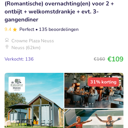
(Romantische) overnachting(en) voor 2 +
ontbijt + welkomstdrankje + evt. 3-
gangendiner
9.4
Perfect
• 135 beoordelingen
Crowne Plaza Neuss
Neuss (62km)
€109
Verkocht: 136
€160
31% korting