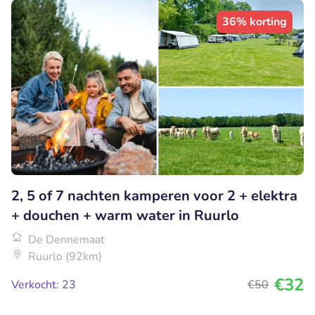
36% korting
2, 5 of 7 nachten kamperen voor 2 + elektra
+ douchen + warm water in Ruurlo
De Dennemaat
Ruurlo (92km)
€32
Verkocht: 23
€50