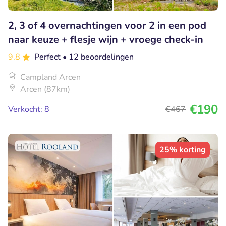
2, 3 of 4 overnachtingen voor 2 in een pod
naar keuze + flesje wijn + vroege check-in
9.8
Perfect
• 12 beoordelingen
Campland Arcen
Arcen (87km)
€190
Verkocht: 8
€467
25% korting