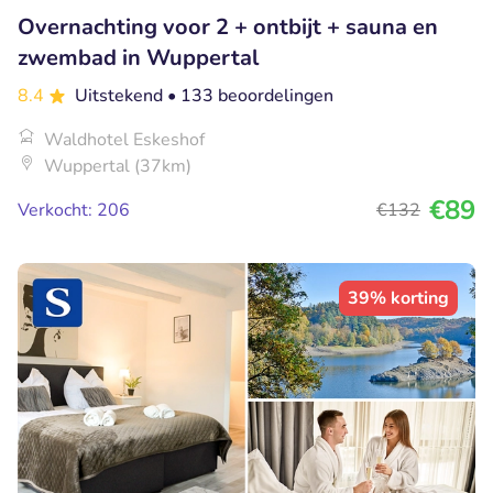
Overnachting voor 2 + ontbijt + sauna en
zwembad in Wuppertal
8.4
Uitstekend
• 133 beoordelingen
Waldhotel Eskeshof
Wuppertal (37km)
€89
Verkocht: 206
€132
39% korting