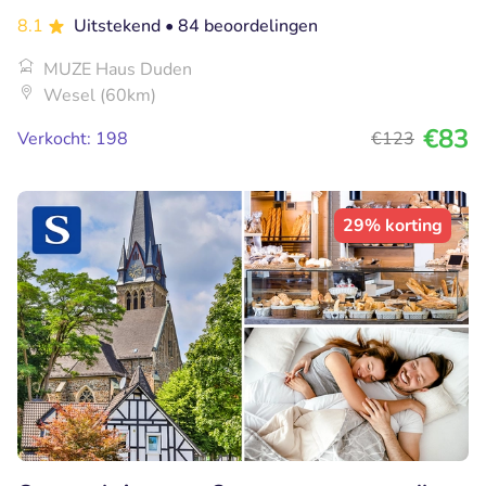
8.1
Uitstekend
• 84 beoordelingen
MUZE Haus Duden
Wesel (60km)
€83
Verkocht: 198
€123
29% korting