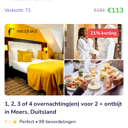
€113
Verkocht: 72
€191
21% korting
1, 2, 3 of 4 overnachting(en) voor 2 + ontbijt
in Moers, Duitsland
9.1
Perfect
• 98 beoordelingen