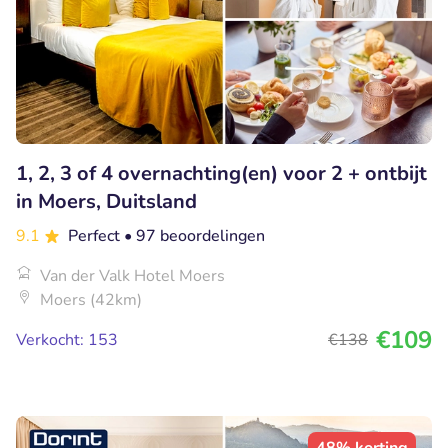
1, 2, 3 of 4 overnachting(en) voor 2 + ontbijt
in Moers, Duitsland
9.1
Perfect
• 97 beoordelingen
Van der Valk Hotel Moers
Moers (42km)
€109
Verkocht: 153
€138