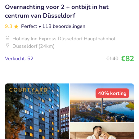
Overnachting voor 2 + ontbijt in het
centrum van Düsseldorf
9.3
Perfect
• 118 beoordelingen
Holiday Inn Express Düsseldorf Hauptbahnhof
Düsseldorf (24km)
€82
Verkocht: 52
€140
40% korting