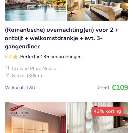
(Romantische) overnachting(en) voor 2 +
ontbijt + welkomstdrankje + evt. 3-
gangendiner
9.4
Perfect
• 135 beoordelingen
Crowne Plaza Neuss
Neuss (30km)
€109
Verkocht: 135
€160
43% korting