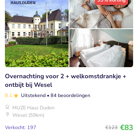
33% korting
Overnachting voor 2 + welkomstdrankje +
ontbijt bij Wesel
8.1
Uitstekend
• 84 beoordelingen
MUZE Haus Duden
Wesel (59km)
€83
Verkocht: 197
€123