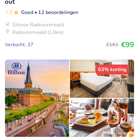
out
7.3
Goed
• 12 beoordelingen
Silonce Radevormwald
Radevormwald (13km)
€99
Verkocht: 37
€161
63% korting