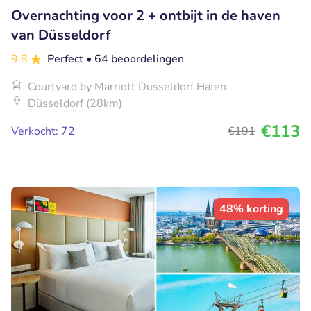
Overnachting voor 2 + ontbijt in de haven
van Düsseldorf
9.8
Perfect
• 64 beoordelingen
Courtyard by Marriott Düsseldorf Hafen
Düsseldorf (28km)
€113
Verkocht: 72
€191
48% korting