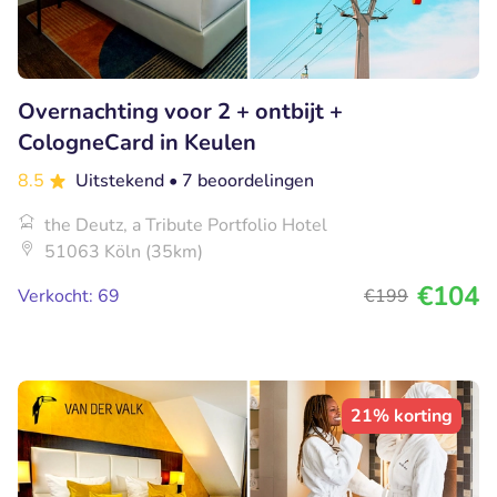
Overnachting voor 2 + ontbijt +
CologneCard in Keulen
8.5
Uitstekend
• 7 beoordelingen
the Deutz, a Tribute Portfolio Hotel
51063 Köln (35km)
€104
Verkocht: 69
€199
21% korting