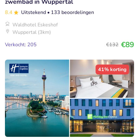
zwembad in Wuppertal
8.4
Uitstekend
• 133 beoordelingen
Waldhotel Eskeshof
Wuppertal (3km)
€89
Verkocht: 205
€132
41% korting