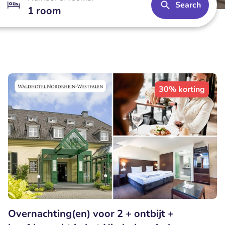
Search
1 room
30% korting
Overnachting(en) voor 2 + ontbijt +