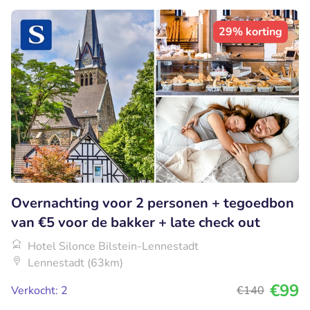
29% korting
Overnachting voor 2 personen + tegoedbon
van €5 voor de bakker + late check out
Hotel Silonce Bilstein-Lennestadt
Lennestadt (63km)
€99
Verkocht: 2
€140