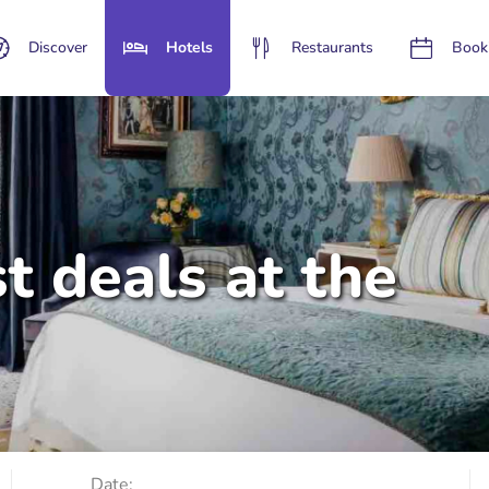
Discover
Hotels
Restaurants
Book
t deals at the
Date: