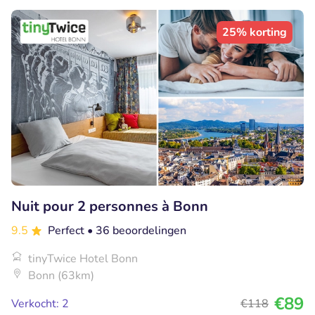
25% korting
Nuit pour 2 personnes à Bonn
9.5
Perfect
• 36 beoordelingen
tinyTwice Hotel Bonn
Bonn (63km)
€89
Verkocht: 2
€118