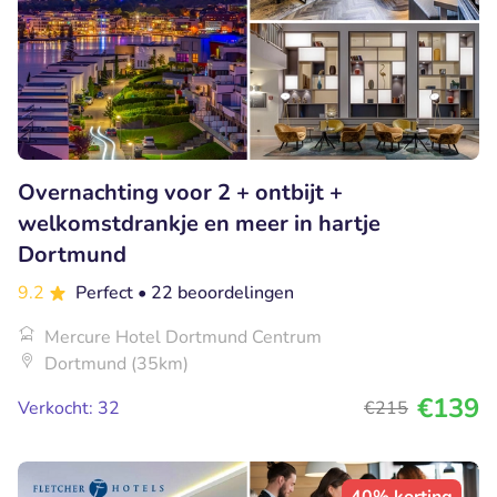
Overnachting voor 2 + ontbijt +
welkomstdrankje en meer in hartje
Dortmund
9.2
Perfect
• 22 beoordelingen
Mercure Hotel Dortmund Centrum
Dortmund (35km)
€139
Verkocht: 32
€215