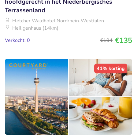
hoofdgerecht in het Niederbergisches
Terrassenland
Fletcher Waldhotel Nordrhein-Westfalen
Heiligenhaus (14km)
€135
Verkocht: 0
€194
41% korting