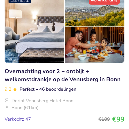
48% korting
Overnachting voor 2 + ontbijt +
welkomstdrankje op de Venusberg in Bonn
9.2
Perfect
• 46 beoordelingen
Dorint Venusberg Hotel Bonn
Bonn (61km)
€99
Verkocht: 47
€189