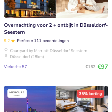
Overnachting voor 2 + ontbijt in Düsseldorf-
Seestern
9.2
Perfect
• 111 beoordelingen
Courtyard by Marriott Düsseldorf Seestern
Düsseldorf (28km)
€97
Verkocht: 57
€162
35% korting