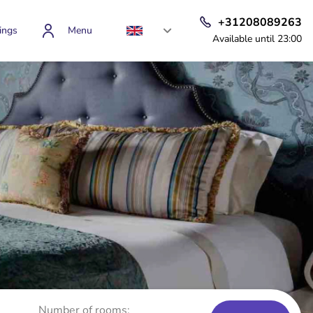
+31208089263
ings
Menu
Available until 23:00
Number of rooms: