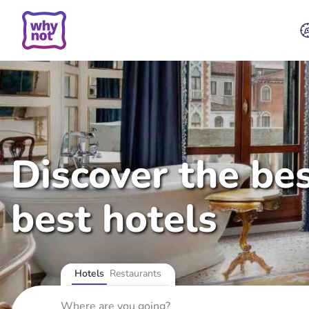
Discover the bes
best hotels
Hotels
Restaurants
Where are you going?