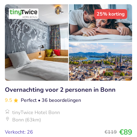
25% korting
Overnachting voor 2 personen in Bonn
9.5
Perfect
• 36 beoordelingen
tinyTwice Hotel Bonn
Bonn (63km)
€89
Verkocht: 26
€119