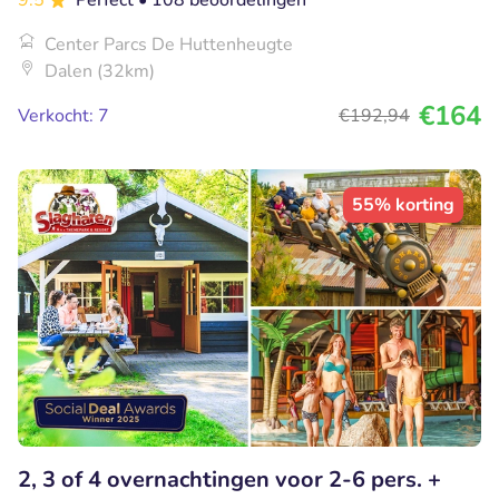
Center Parcs De Huttenheugte
Dalen (32km)
€164
Verkocht: 7
€192
,94
55% korting
2, 3 of 4 overnachtingen voor 2-6 pers. +