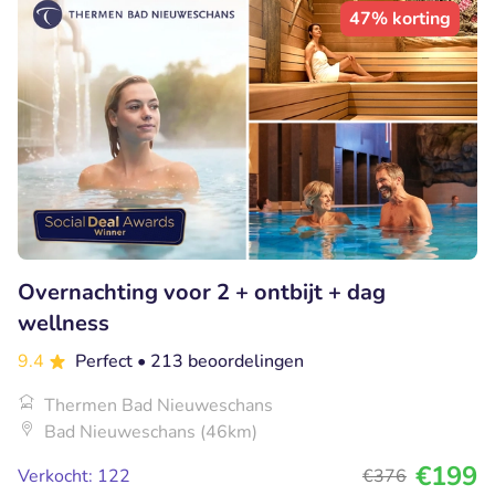
47% korting
Overnachting voor 2 + ontbijt + dag
wellness
9.4
Perfect
• 213 beoordelingen
Thermen Bad Nieuweschans
Bad Nieuweschans (46km)
€199
Verkocht: 122
€376