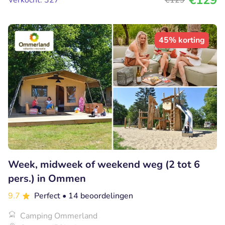
€129
Verkocht: 327
€129
45% korting
Week, midweek of weekend weg (2 tot 6
pers.) in Ommen
9.7
Perfect
• 14 beoordelingen
Camping Ommerland