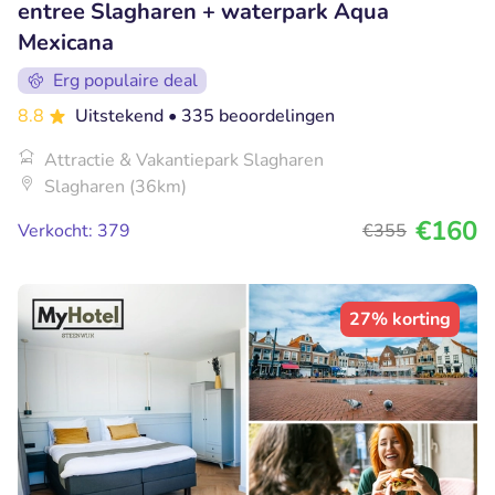
entree Slagharen + waterpark Aqua
Mexicana
Erg populaire deal
8.8
Uitstekend
• 335 beoordelingen
Attractie & Vakantiepark Slagharen
Slagharen (36km)
€160
Verkocht: 379
€355
27% korting