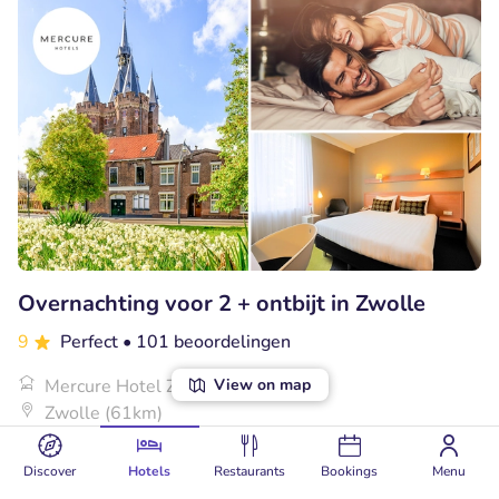
Overnachting voor 2 + ontbijt in Zwolle
9
Perfect
• 101 beoordelingen
Mercure Hotel Zwolle
View on map
Zwolle (61km)
€134
Verkocht: 11
€134
,50
,50
Discover
Hotels
Restaurants
Bookings
Menu