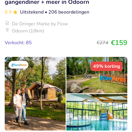
gangendiner + meer in Odoorn
8.9
Uitstekend
• 206 beoordelingen
De Oringer Marke by Flow
Odoorn (18km)
€159
Verkocht: 85
€274
49% korting