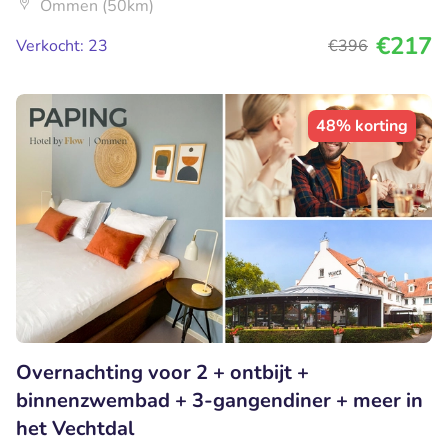
Ommen (50km)
€217
Verkocht: 23
€396
48% korting
Overnachting voor 2 + ontbijt +
binnenzwembad + 3-gangendiner + meer in
het Vechtdal