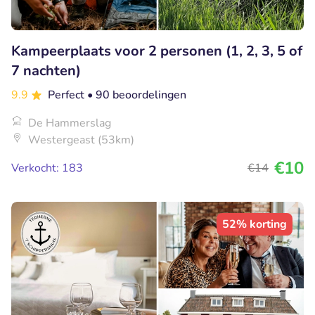
Kampeerplaats voor 2 personen (1, 2, 3, 5 of
7 nachten)
9.9
Perfect
• 90 beoordelingen
De Hammerslag
Westergeast (53km)
€10
Verkocht: 183
€14
52% korting