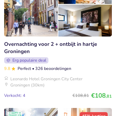
Overnachting voor 2 + ontbijt in hartje
Groningen
Erg populaire deal
9.8
Perfect
• 326 beoordelingen
Leonardo Hotel Groningen City Center
Groningen (30km)
€108
Verkocht: 4
€108
,81
,81