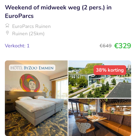
Weekend of midweek weg (2 pers.) in
EuroParcs
EuroParcs Ruinen
Ruinen (25km)
€329
Verkocht: 1
€649
38% korting