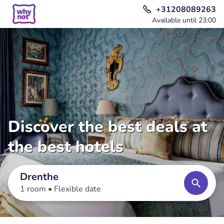
+31208089263
Available until 23:00
Discover the best deals at
the best hotels
Drenthe
1 room •
Flexible date