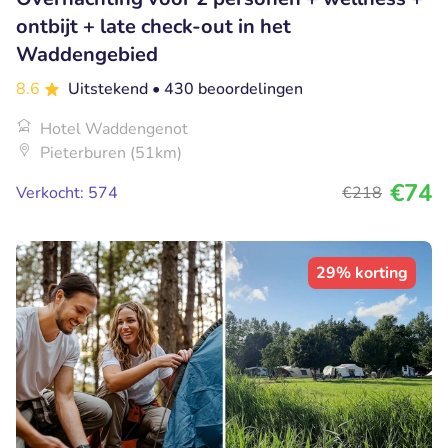
ontbijt + late check-out in het
Waddengebied
8.6
Uitstekend
• 430 beoordelingen
Hotel Waddengenot
Pieterburen (51km)
€74
Verkocht: 574
€218
29% korting