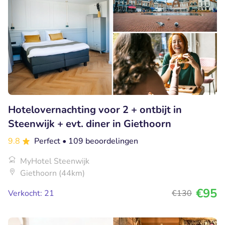
Hotelovernachting voor 2 + ontbijt in
Steenwijk + evt. diner in Giethoorn
9.8
Perfect
• 109 beoordelingen
MyHotel Steenwijk
Giethoorn (44km)
€95
Verkocht: 21
€130