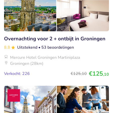
Overnachting voor 2 + ontbijt in Groningen
8.8
Uitstekend
• 53 beoordelingen
Mercure Hotel Groningen Martiniplaza
Groningen (28km)
€125
Verkocht: 226
€125
,10
,10