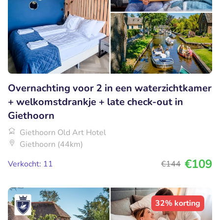
Overnachting voor 2 in een waterzichtkamer
+ welkomstdrankje + late check-out in
Giethoorn
Giethoorn Old Art Hotel
Giethoorn (44km)
€109
Verkocht: 11
€144
32% korting