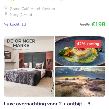
Grand Café Hotel Karsten
Norg (17km)
€198
Verkocht: 13
€288
42% korting
Luxe overnachting voor 2 + ontbijt + 3-