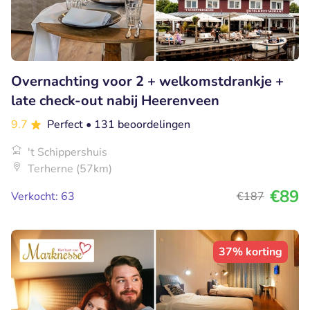
Overnachting voor 2 + welkomstdrankje +
late check-out nabij Heerenveen
9.7
Perfect
• 131 beoordelingen
't Schippershuis
Terherne (57km)
€89
Verkocht: 63
€187
37% korting