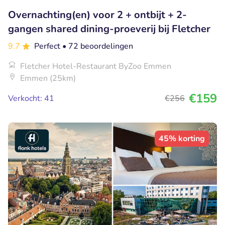
Overnachting(en) voor 2 + ontbijt + 2-
gangen shared dining-proeverij bij Fletcher
9.7
Perfect
• 72 beoordelingen
Fletcher Hotel-Restaurant ByZoo Emmen
Emmen (25km)
€159
Verkocht: 41
€256
45% korting