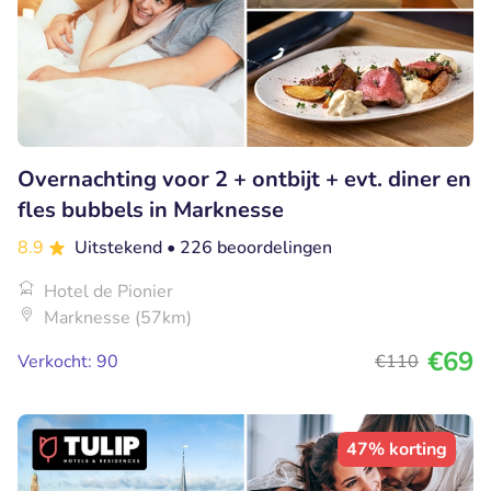
Overnachting voor 2 + ontbijt + evt. diner en
fles bubbels in Marknesse
8.9
Uitstekend
• 226 beoordelingen
Hotel de Pionier
Marknesse (57km)
€69
Verkocht: 90
€110
47% korting