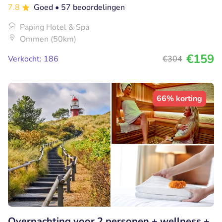
7.8
Goed
• 57 beoordelingen
Paping Hotel & Spa
Ommen (50km)
€159
Verkocht: 186
€304
66% korting
Overnachting voor 2 personen + wellness +