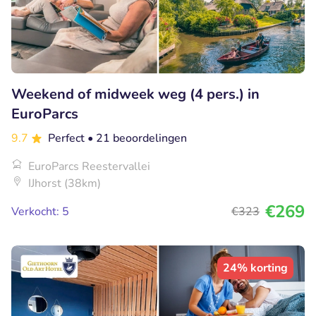
Weekend of midweek weg (4 pers.) in
EuroParcs
9.7
Perfect
• 21 beoordelingen
EuroParcs Reestervallei
IJhorst (38km)
€269
Verkocht: 5
€323
24% korting