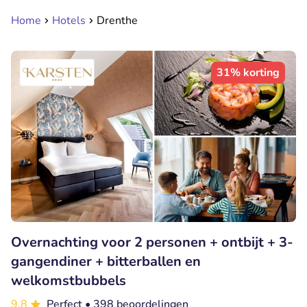
Home
Hotels
Drenthe
31% korting
Overnachting voor 2 personen + ontbijt + 3-
gangendiner + bitterballen en
welkomstbubbels
9.8
Perfect
• 398 beoordelingen