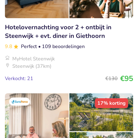
Hotelovernachting voor 2 + ontbijt in
Steenwijk + evt. diner in Giethoorn
9.8
Perfect
• 109 beoordelingen
MyHotel Steenwijk
Steenwijk (37km)
€95
Verkocht: 21
€130
17% korting