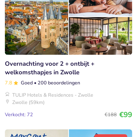
Overnachting voor 2 + ontbijt +
welkomsthapjes in Zwolle
7.8
Goed
• 200 beoordelingen
TULIP Hotels & Residences - Zwolle
Zwolle (59km)
€99
Verkocht: 72
€188