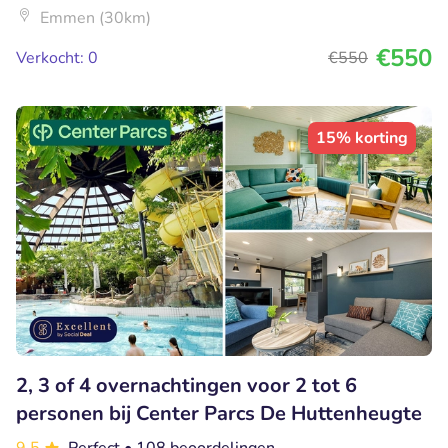
Emmen (30km)
€550
Verkocht: 0
€550
15% korting
2, 3 of 4 overnachtingen voor 2 tot 6
personen bij Center Parcs De Huttenheugte
9.5
Perfect
• 108 beoordelingen