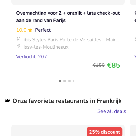
Overnachting voor 2 + ontbijt + late check-out
aan de rand van Parijs
10.0
Perfect
ibis Styles Paris Porte de Versailles - Mairie
d'Issy
Issy-les-Moulineaux
Verkocht: 207
€85
€150
Onze favoriete restaurants in Frankrijk
🍽️
See all deals
25% discount