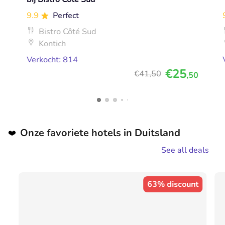
9.9
Perfect
Bistro Côté Sud
Kontich
Verkocht: 814
€25
€41
,50
,50
Onze favoriete hotels in Duitsland
❤️
See all deals
63% discount