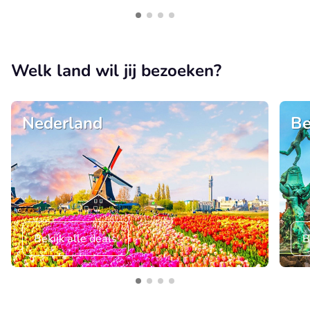
Welk land wil jij bezoeken?
Nederland
Be
Bekijk alle deals
B