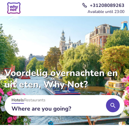
+31208089263
Available until 23:00
Voordelig overnachten en
uit eten, Why Not?
Hotels
Restaurants
Where are you going?