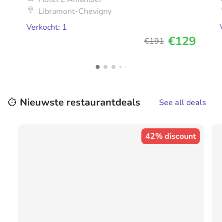
Libramont-Chevigny
Verkocht: 1
€129
€191
Nieuwste restaurantdeals
⏱️
See all deals
42% discount