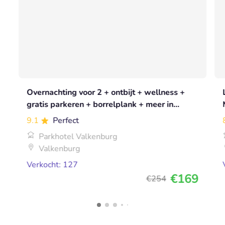
Overnachting voor 2 + ontbijt + wellness +
gratis parkeren + borrelplank + meer in
Valkenburg
9.1
Perfect
Parkhotel Valkenburg
Valkenburg
Verkocht: 127
€169
€254