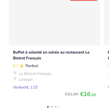
Buffet à volonté en soirée au restaurant Le
Bistrot Français
9.7
Perfect
Le Bistrot Français
Lesquin
Verkocht: 115
€16
€21
,90
,50