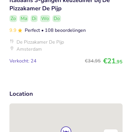
Italiaans 3-gangen keuzediner bij De
Pizzakamer De Pijp
Zo
Ma
Di
Wo
Do
9.9
Perfect
• 108 beoordelingen
De Pizzakamer De Pijp
Amsterdam
€21
Verkocht: 24
€34
,95
,95
Location