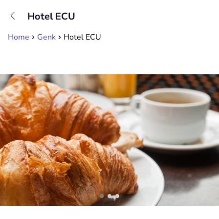
+31208089263
Hotel ECU
Available until 23:00
Home
Genk
Hotel ECU