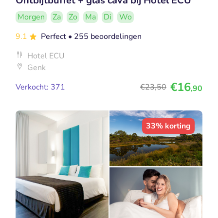
Ontbijtbuffet + glas cava bij Hotel ECU
Morgen
Za
Zo
Ma
Di
Wo
9.1
Perfect
• 255 beoordelingen
Hotel ECU
Genk
€16
Verkocht: 371
€23
,50
,90
33% korting